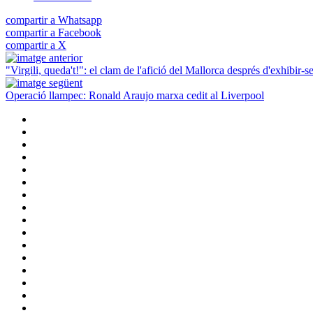
compartir a Whatsapp
compartir a Facebook
compartir a X
"Virgili, queda't!": el clam de l'afició del Mallorca després d'exhibir-
Operació llampec: Ronald Araujo marxa cedit al Liverpool