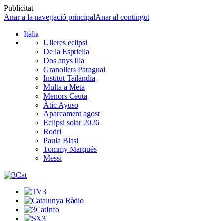
Publicitat
Anar a la navegació principal
Anar al contingut
Itàlia
Ulleres eclipsi
De la Espriella
Dos anys Illa
Granollers Paraguai
Institut Tailàndia
Multa a Meta
Menors Ceuta
Àtic Ayuso
Aparcament agost
Eclipsi solar 2026
Rodri
Paula Blasi
Tommy Marqués
Messi