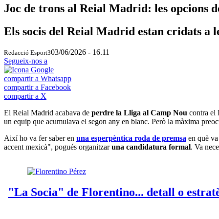
Joc de trons al Reial Madrid: les opcions 
Els socis del Reial Madrid estan cridats a 
03/06/2026 - 16.11
Redacció Esport3
Segueix-nos a
compartir a Whatsapp
compartir a Facebook
compartir a X
El Reial Madrid acabava de
perdre la Lliga al Camp Nou
contra el 
un equip que acumulava el segon any en blanc. Però la màxima preo
Així ho va fer saber en
una esperpèntica roda de premsa
en què va 
accent mexicà", pogués organitzar
una candidatura formal
. Va nece