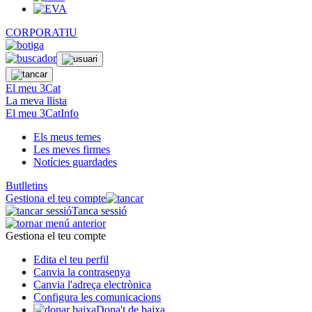
CORPORATIU
El meu 3Cat
La meva llista
El meu 3CatInfo
Els meus temes
Les meves firmes
Notícies guardades
Butlletins
Gestiona el teu compte
Tanca sessió
Gestiona el teu compte
Edita el teu perfil
Canvia la contrasenya
Canvia l'adreça electrònica
Configura les comunicacions
Dona't de baixa