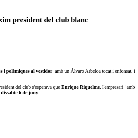
òxim president del club blanc
es i polèmiques al vestidor
, amb un Álvaro Arbeloa tocat i enfonsat, i
resident del club s'esperava que
Enrique Riquelme
, l'empresari "amb
l dissabte 6 de juny
.