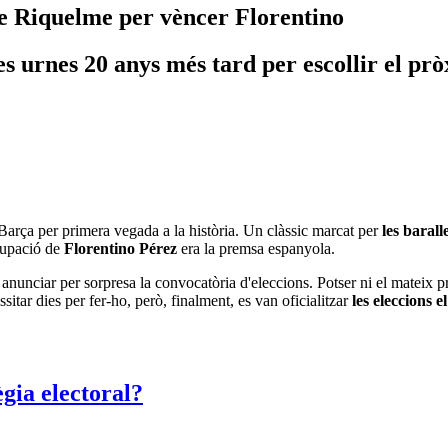
de Riquelme per vèncer Florentino
les urnes 20 anys més tard per escollir el pr
Barça per primera vegada a la història. Un clàssic marcat per
les barall
cupació de
Florentino Pérez
era la premsa espanyola.
anunciar per sorpresa la convocatòria d'eleccions. Potser ni el mateix p
ssitar dies per fer-ho, però, finalment, es van oficialitzar
les eleccions e