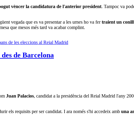
ogut vèncer la candidatura de l'anterior president
. Tampoc va poder
 següent vegada que es va presentar a les urnes ho va fer
traient un conil
esa que mesos més tard va acabar complint.
 Com
Juan Palacios
, candidat a la presidència del Reial Madrid l'any 20
durir els requisits per ser candidat. I ara només s'hi accedeix amb
una an