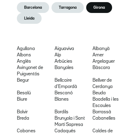
Barcelona
Tarragona
Girona
Lleida
Agullana
Aiguaviva
Albanyà
Albons
Alp
Amer
Anglès
Arbúcies
Argelaguer
Avinyonet de
Banyoles
Bàscara
Puigventós
Begur
Bellcaire
Bellver de
d'Empordà
Cerdanya
Besalú
Bescanó
Beuda
Biure
Blanes
Boadella i les
Escaules
Bolvir
Bordils
Borrassà
Breda
Brunyola i Sant
Cabanelles
Martí Sapresa
Cabanes
Cadaqués
Caldes de