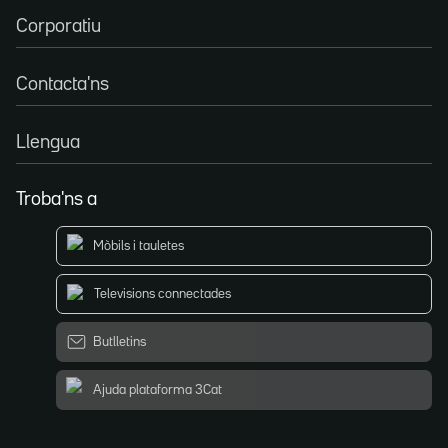
Corporatiu
Contacta'ns
Llengua
Troba'ns a
Mòbils i tauletes
Televisions connectades
Butlletins
Ajuda plataforma 3Cat