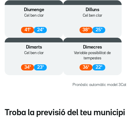
Diumenge
Dilluns
Cel ben clar
Cel ben clar
41
º
24
º
38
º
25
º
Dimarts
Dimecres
Cel ben clar
Variable possibilitat de
tempestes
34
º
23
º
36
º
22
º
Pronòstic automàtic model 3Cat
Troba la previsió del teu municipi