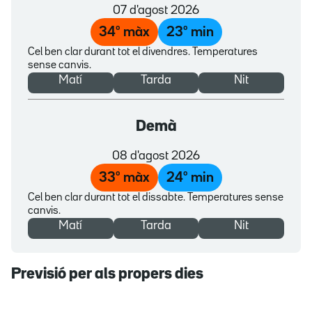
07 d'agost 2026
34
º màx
23
º min
Cel ben clar durant tot el divendres. Temperatures
sense canvis.
Matí
Tarda
Nit
Demà
08 d'agost 2026
33
º màx
24
º min
Cel ben clar durant tot el dissabte. Temperatures sense
canvis.
Matí
Tarda
Nit
Previsió per als propers dies