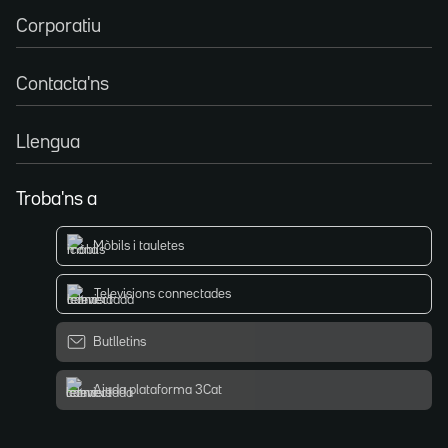
Corporatiu
Contacta'ns
Llengua
Troba'ns a
Mòbils i tauletes
Televisions connectades
Butlletins
Ajuda plataforma 3Cat