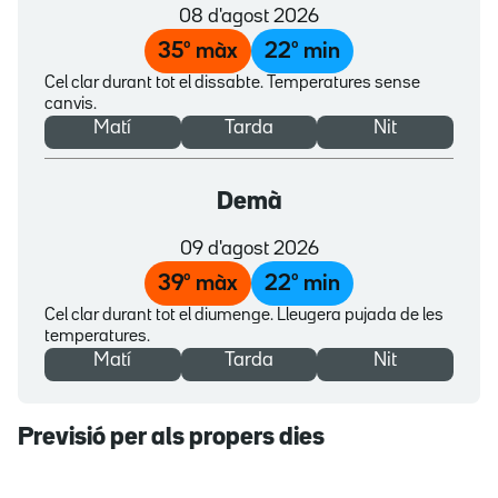
08 d'agost 2026
35
º màx
22
º min
Cel clar durant tot el dissabte. Temperatures sense
canvis.
Matí
Tarda
Nit
Demà
09 d'agost 2026
39
º màx
22
º min
Cel clar durant tot el diumenge. Lleugera pujada de les
temperatures.
Matí
Tarda
Nit
Previsió per als propers dies