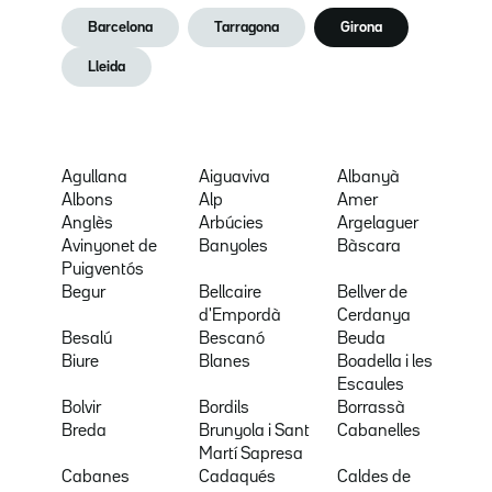
Barcelona
Tarragona
Girona
Lleida
Agullana
Aiguaviva
Albanyà
Albons
Alp
Amer
Anglès
Arbúcies
Argelaguer
Avinyonet de
Banyoles
Bàscara
Puigventós
Begur
Bellcaire
Bellver de
d'Empordà
Cerdanya
Besalú
Bescanó
Beuda
Biure
Blanes
Boadella i les
Escaules
Bolvir
Bordils
Borrassà
Breda
Brunyola i Sant
Cabanelles
Martí Sapresa
Cabanes
Cadaqués
Caldes de