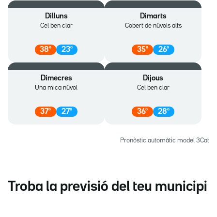
Dilluns
Dimarts
Cel ben clar
Cobert de núvols alts
38
º
23
º
35
º
26
º
Dimecres
Dijous
Una mica núvol
Cel ben clar
37
º
27
º
36
º
28
º
Pronòstic automàtic model 3Cat
Troba la previsió del teu municipi