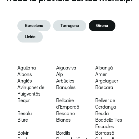
Barcelona
Tarragona
Girona
Lleida
Agullana
Aiguaviva
Albanyà
Albons
Alp
Amer
Anglès
Arbúcies
Argelaguer
Avinyonet de
Banyoles
Bàscara
Puigventós
Begur
Bellcaire
Bellver de
d'Empordà
Cerdanya
Besalú
Bescanó
Beuda
Biure
Blanes
Boadella i les
Escaules
Bolvir
Bordils
Borrassà