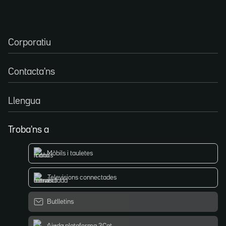
Corporatiu
Contacta'ns
Llengua
Troba'ns a
Mòbils i tauletes
Televisions connectades
Butlletins