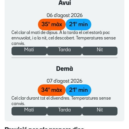
Avui
06 d'agost 2026
35
º màx
21
º min
Cel clar al matí de dijous. A la tarda el cel estarà poc
ennuvolat, i a la nit, cel descobert. Temperatures sense
canvis.
Matí
Tarda
Nit
Demà
07 d'agost 2026
34
º màx
21
º min
Cel clar durant tot el divendres. Temperatures sense
canvis.
Matí
Tarda
Nit