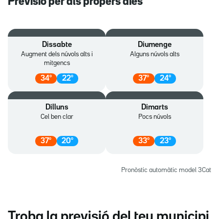
Previsió per als propers dies
Dissabte
Diumenge
Augment dels núvols alts i
Alguns núvols alts
mitgencs
34
º
22
º
37
º
24
º
Dilluns
Dimarts
Cel ben clar
Pocs núvols
37
º
20
º
33
º
23
º
Pronòstic automàtic model 3Cat
Troba la previsió del teu municipi