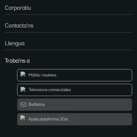
Corporatiu
Contacta'ns
Llengua
Troba'ns a
Mòbils i tauletes
Televisions connectades
Butlletins
Ajuda plataforma 3Cat