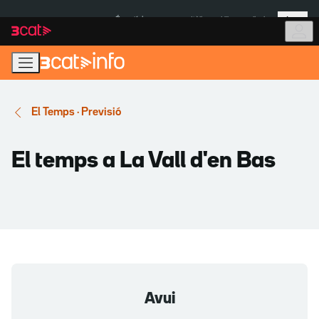
Anar
Anar
Més
a
al
És notícia:
Itàlia
Ulleres eclipsi
la
contingut
navegació
principal
El Temps · Previsió
El temps a La Vall d'en Bas
Avui