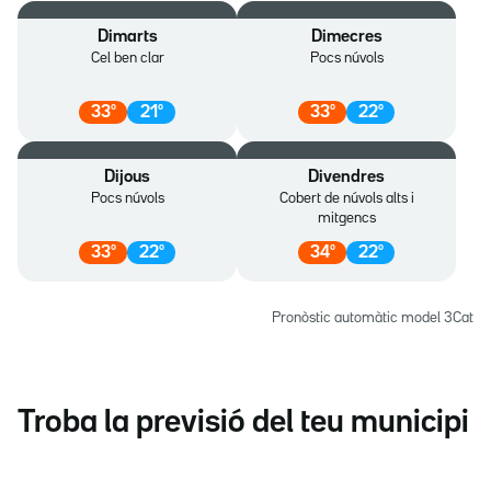
Dimarts
Dimecres
Cel ben clar
Pocs núvols
33
º
21
º
33
º
22
º
Dijous
Divendres
Pocs núvols
Cobert de núvols alts i
mitgencs
33
º
22
º
34
º
22
º
Pronòstic automàtic model 3Cat
Troba la previsió del teu municipi