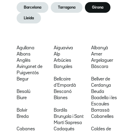
Barcelona
Tarragona
Girona
Lleida
Agullana
Aiguaviva
Albanyà
Albons
Alp
Amer
Anglès
Arbúcies
Argelaguer
Avinyonet de
Banyoles
Bàscara
Puigventós
Begur
Bellcaire
Bellver de
d'Empordà
Cerdanya
Besalú
Bescanó
Beuda
Biure
Blanes
Boadella i les
Escaules
Bolvir
Bordils
Borrassà
Breda
Brunyola i Sant
Cabanelles
Martí Sapresa
Cabanes
Cadaqués
Caldes de