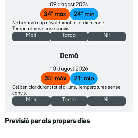
09 d'agost 2026
34
º màx
24
º min
No hi haurà cap núvol durant tot el diumenge.
Temperatures sense canvis.
Matí
Tarda
Nit
Demà
10 d'agost 2026
35
º màx
21
º min
Cel ben clar durant tot el dilluns. Temperatures sense
canvis.
Matí
Tarda
Nit
Previsió per als propers dies