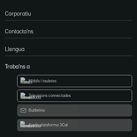
Corporatiu
Contacta'ns
Llengua
Troba'ns a
Mòbils i tauletes
Televisions connectades
Butlletins
Ajuda plataforma 3Cat