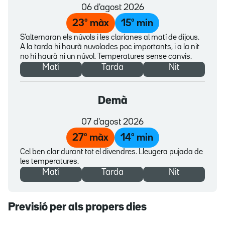
06 d'agost 2026
23
º màx
15
º min
S'alternaran els núvols i les clarianes al matí de dijous.
A la tarda hi haurà nuvolades poc importants, i a la nit
no hi haurà ni un núvol. Temperatures sense canvis.
Matí
Tarda
Nit
Demà
07 d'agost 2026
27
º màx
14
º min
Cel ben clar durant tot el divendres. Lleugera pujada de
les temperatures.
Matí
Tarda
Nit
Previsió per als propers dies