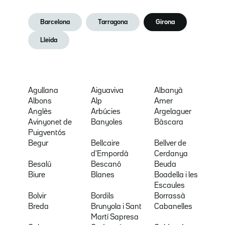
Barcelona
Tarragona
Girona
Lleida
Agullana
Aiguaviva
Albanyà
Albons
Alp
Amer
Anglès
Arbúcies
Argelaguer
Avinyonet de
Banyoles
Bàscara
Puigventós
Begur
Bellcaire
Bellver de
d'Empordà
Cerdanya
Besalú
Bescanó
Beuda
Biure
Blanes
Boadella i les
Escaules
Bolvir
Bordils
Borrassà
Breda
Brunyola i Sant
Cabanelles
Martí Sapresa