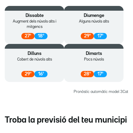
Dissabte
Diumenge
Augment dels núvols alts i
Alguns núvols alts
mitgencs
27
º
18
º
29
º
17
º
Dilluns
Dimarts
Cobert de núvols alts
Pocs núvols
29
º
16
º
28
º
17
º
Pronòstic automàtic model 3Cat
Troba la previsió del teu municipi