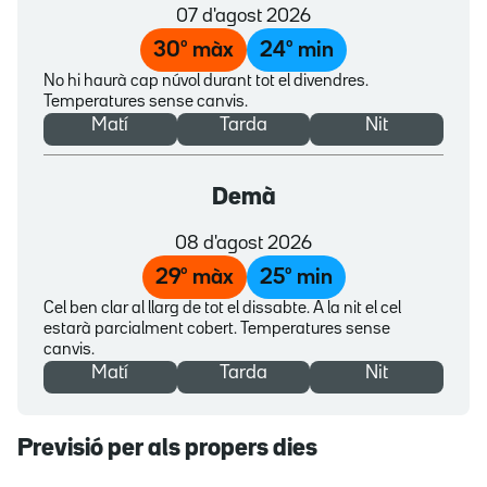
07 d'agost 2026
30
º màx
24
º min
No hi haurà cap núvol durant tot el divendres.
Temperatures sense canvis.
Matí
Tarda
Nit
Demà
08 d'agost 2026
29
º màx
25
º min
Cel ben clar al llarg de tot el dissabte. A la nit el cel
estarà parcialment cobert. Temperatures sense
canvis.
Matí
Tarda
Nit
Previsió per als propers dies