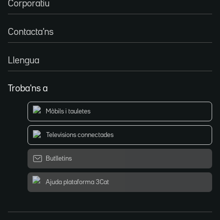
Corporatiu
Contacta'ns
Llengua
Troba'ns a
Mòbils i tauletes
Televisions connectades
Butlletins
Ajuda plataforma 3Cat