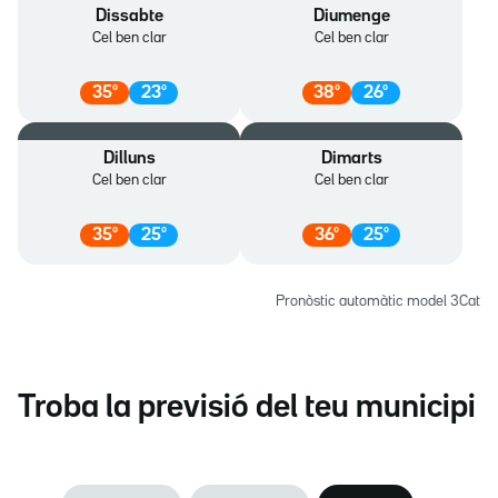
Dissabte
Diumenge
Cel ben clar
Cel ben clar
35
º
23
º
38
º
26
º
Dilluns
Dimarts
Cel ben clar
Cel ben clar
35
º
25
º
36
º
25
º
Pronòstic automàtic model 3Cat
Troba la previsió del teu municipi