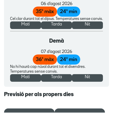
06 d'agost 2026
35
º màx
24
º min
Cel clar durant tot el dijous. Temperatures sense canvis.
Matí
Tarda
Nit
Demà
07 d'agost 2026
36
º màx
24
º min
No hi haurà cap núvol durant tot el divendres.
Temperatures sense canvis.
Matí
Tarda
Nit
Previsió per als propers dies