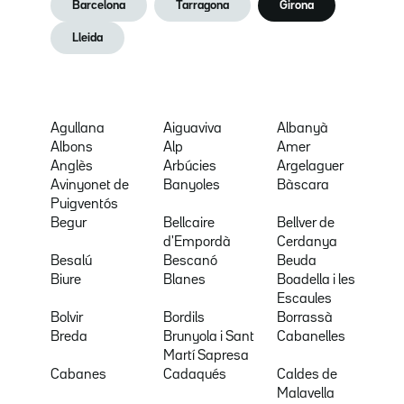
Barcelona
Tarragona
Girona
Lleida
Agullana
Aiguaviva
Albanyà
Albons
Alp
Amer
Anglès
Arbúcies
Argelaguer
Avinyonet de
Banyoles
Bàscara
Puigventós
Begur
Bellcaire
Bellver de
d'Empordà
Cerdanya
Besalú
Bescanó
Beuda
Biure
Blanes
Boadella i les
Escaules
Bolvir
Bordils
Borrassà
Breda
Brunyola i Sant
Cabanelles
Martí Sapresa
Cabanes
Cadaqués
Caldes de
Malavella