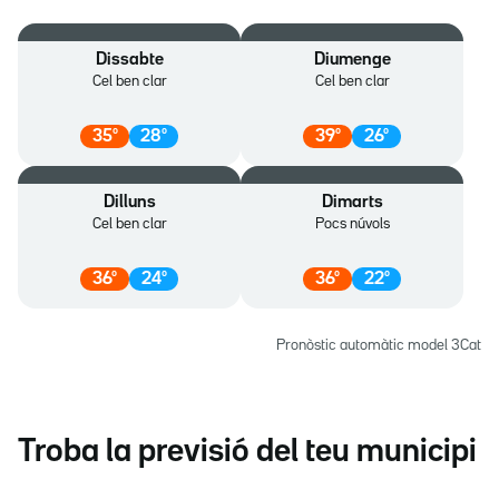
Dissabte
Diumenge
Cel ben clar
Cel ben clar
35
º
28
º
39
º
26
º
Dilluns
Dimarts
Cel ben clar
Pocs núvols
36
º
24
º
36
º
22
º
Pronòstic automàtic model 3Cat
Troba la previsió del teu municipi