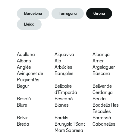
Barcelona
Tarragona
Girona
Lleida
Agullana
Aiguaviva
Albanyà
Albons
Alp
Amer
Anglès
Arbúcies
Argelaguer
Avinyonet de
Banyoles
Bàscara
Puigventós
Begur
Bellcaire
Bellver de
d'Empordà
Cerdanya
Besalú
Bescanó
Beuda
Biure
Blanes
Boadella i les
Escaules
Bolvir
Bordils
Borrassà
Breda
Brunyola i Sant
Cabanelles
Martí Sapresa