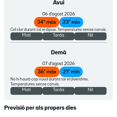
Avui
06 d'agost 2026
34
º màx
23
º min
Cel clar durant tot el dijous. Temperatures sense canvis.
Matí
Tarda
Nit
Demà
07 d'agost 2026
36
º màx
21
º min
No hi haurà cap núvol durant tot el divendres.
Temperatures sense canvis.
Matí
Tarda
Nit
Previsió per als propers dies