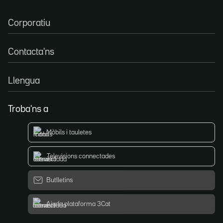
Corporatiu
Contacta'ns
Llengua
Troba'ns a
Mòbils i tauletes
Televisions connectades
Butlletins
Ajuda plataforma 3Cat