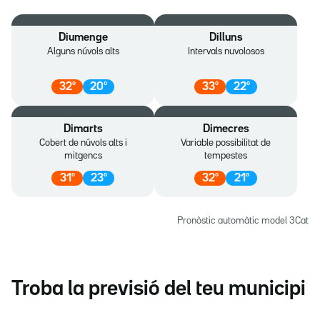
Diumenge
Dilluns
Alguns núvols alts
Intervals nuvolosos
32
º
20
º
33
º
22
º
Dimarts
Dimecres
Cobert de núvols alts i
Variable possibilitat de
mitgencs
tempestes
31
º
23
º
32
º
21
º
Pronòstic automàtic model 3Cat
Troba la previsió del teu municipi