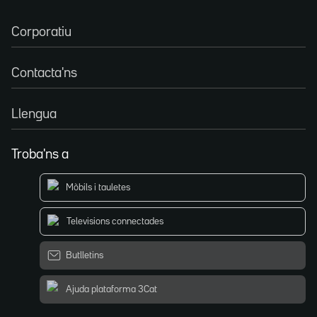
Corporatiu
Contacta'ns
Llengua
Troba'ns a
Mòbils i tauletes
Televisions connectades
Butlletins
Ajuda plataforma 3Cat