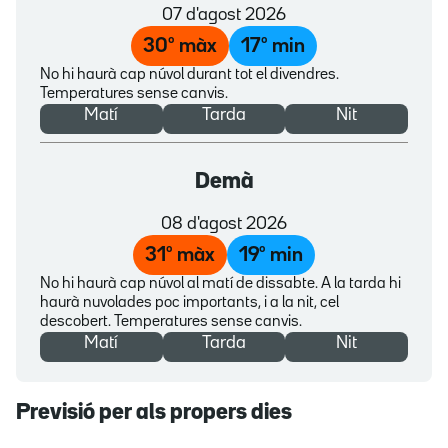
07 d'agost 2026
30
º màx
17
º min
No hi haurà cap núvol durant tot el divendres.
Temperatures sense canvis.
Matí
Tarda
Nit
Demà
08 d'agost 2026
31
º màx
19
º min
No hi haurà cap núvol al matí de dissabte. A la tarda hi
haurà nuvolades poc importants, i a la nit, cel
descobert. Temperatures sense canvis.
Matí
Tarda
Nit
Previsió per als propers dies