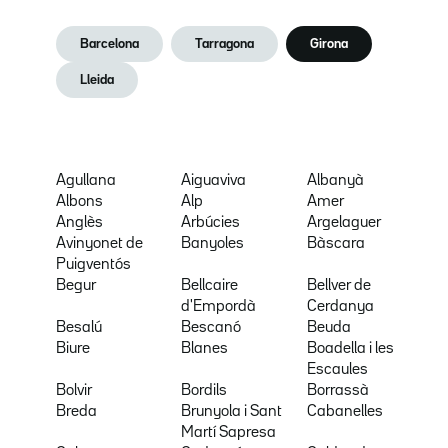
Barcelona
Tarragona
Girona
Lleida
Agullana
Aiguaviva
Albanyà
Albons
Alp
Amer
Anglès
Arbúcies
Argelaguer
Avinyonet de
Banyoles
Bàscara
Puigventós
Begur
Bellcaire
Bellver de
d'Empordà
Cerdanya
Besalú
Bescanó
Beuda
Biure
Blanes
Boadella i les
Escaules
Bolvir
Bordils
Borrassà
Breda
Brunyola i Sant
Cabanelles
Martí Sapresa