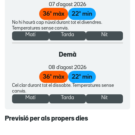
07 d'agost 2026
36
º màx
22
º min
No hi haurà cap núvol durant tot el divendres.
Temperatures sense canvis.
Matí
Tarda
Nit
Demà
08 d'agost 2026
36
º màx
22
º min
Cel clar durant tot el dissabte. Temperatures sense
canvis.
Matí
Tarda
Nit
Previsió per als propers dies