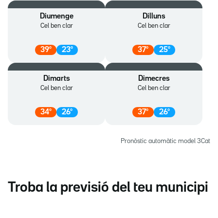
Diumenge
Dilluns
Cel ben clar
Cel ben clar
39
º
23
º
37
º
25
º
Dimarts
Dimecres
Cel ben clar
Cel ben clar
34
º
26
º
37
º
26
º
Pronòstic automàtic model 3Cat
Troba la previsió del teu municipi