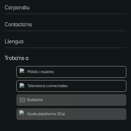
Corporatiu
Contacta'ns
Llengua
Troba'ns a
Mòbils i tauletes
Televisions connectades
Butlletins
Ajuda plataforma 3Cat