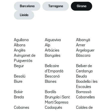
Barcelona
Tarragona
Girona
Lleida
Agullana
Aiguaviva
Albanyà
Albons
Alp
Amer
Anglès
Arbúcies
Argelaguer
Avinyonet de
Banyoles
Bàscara
Puigventós
Begur
Bellcaire
Bellver de
d'Empordà
Cerdanya
Besalú
Bescanó
Beuda
Biure
Blanes
Boadella i les
Escaules
Bolvir
Bordils
Borrassà
Breda
Brunyola i Sant
Cabanelles
Martí Sapresa
Cabanes
Cadaqués
Caldes de