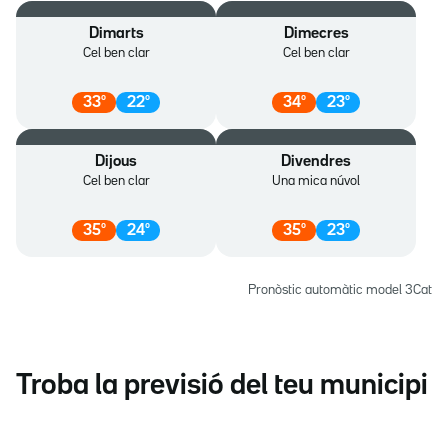
Dimarts
Dimecres
Cel ben clar
Cel ben clar
33
º
22
º
34
º
23
º
Dijous
Divendres
Cel ben clar
Una mica núvol
35
º
24
º
35
º
23
º
Pronòstic automàtic model 3Cat
Troba la previsió del teu municipi