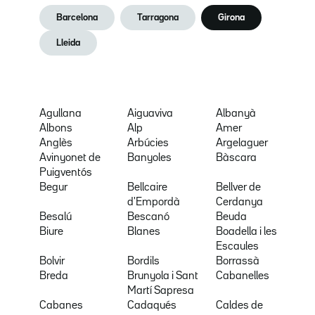
Barcelona
Tarragona
Girona
Lleida
Agullana
Aiguaviva
Albanyà
Albons
Alp
Amer
Anglès
Arbúcies
Argelaguer
Avinyonet de
Banyoles
Bàscara
Puigventós
Begur
Bellcaire
Bellver de
d'Empordà
Cerdanya
Besalú
Bescanó
Beuda
Biure
Blanes
Boadella i les
Escaules
Bolvir
Bordils
Borrassà
Breda
Brunyola i Sant
Cabanelles
Martí Sapresa
Cabanes
Cadaqués
Caldes de