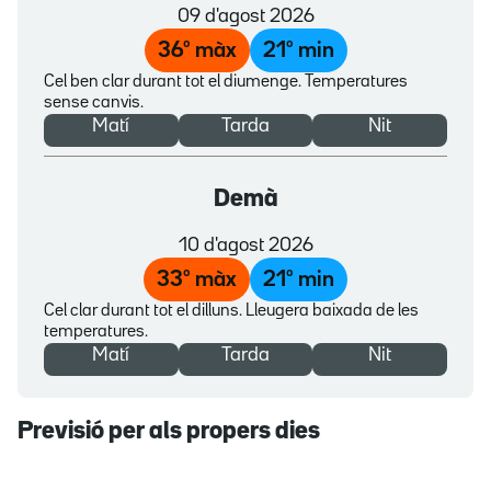
09 d'agost 2026
36
º màx
21
º min
Cel ben clar durant tot el diumenge. Temperatures
sense canvis.
Matí
Tarda
Nit
Demà
10 d'agost 2026
33
º màx
21
º min
Cel clar durant tot el dilluns. Lleugera baixada de les
temperatures.
Matí
Tarda
Nit
Previsió per als propers dies