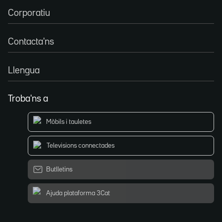
Corporatiu
Contacta'ns
Llengua
Troba'ns a
Mòbils i tauletes
Televisions connectades
Butlletins
Ajuda plataforma 3Cat