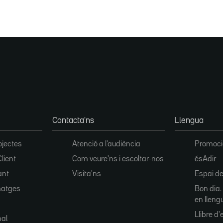
Contacta'ns
Llengua
ojectes
Atenció a l'audiència
Promoció
Client
Com veure'ns i escoltar-nos
ésAdir
ant
Visita'ns
Espai de
matges
Bon dia.
en lleng
Llibre d'e
nal