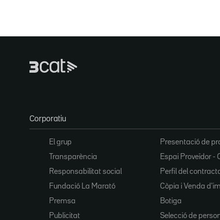
Corporatiu
El grup
Presentació de pr
Transparència
Espai Proveïdor - 
Responsabilitat social
Perfil del contract
Fundació La Marató
Còpia i Venda d'i
Premsa
Botiga
Publicitat
Selecció de perso