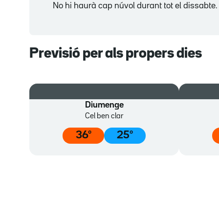
No hi haurà cap núvol durant tot el dissabt
Previsió per als propers dies
Diumenge
Cel ben clar
36
º
25
º