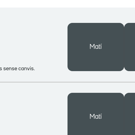
Matí
es sense canvis.
Matí