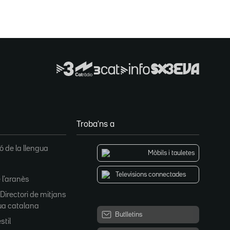
Troba'ns a
 de la llengua
Mòbils i tauletes
Televisions connectades
 l'aranès
 Directori de mitjans
ua catalana
Butlletins
stil