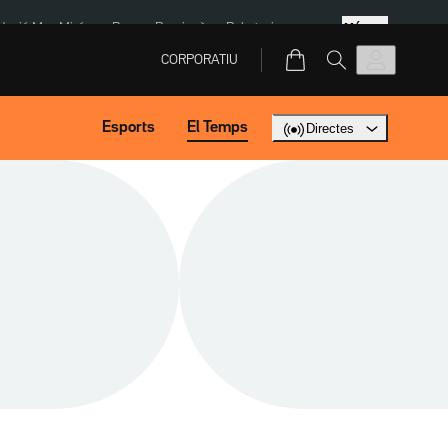
Més
dació Mas Miró
eBay
Perpinyà
Robatoris coure
CORPORATIU
Esports
El Temps
Directes