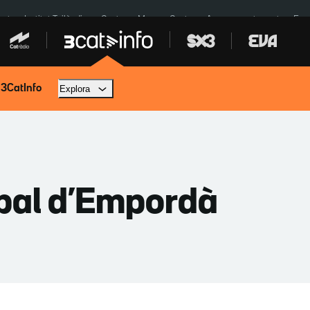
cat
Institut Tailàndia
Ceuta
Menors Ceuta
Aparcament agost
Fun
 3CatInfo
Explora
sbal d’Empordà