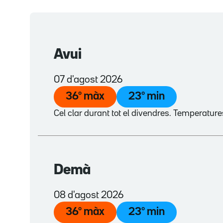
Avui
07 d'agost 2026
36
º màx
23
º min
Cel clar durant tot el divendres. Temperatur
Demà
08 d'agost 2026
36
º màx
23
º min