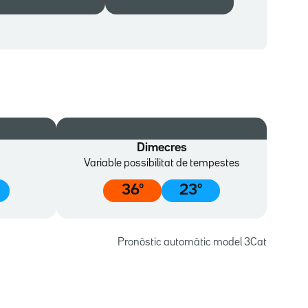
Dimecres
Variable possibilitat de tempestes
36
º
23
º
Pronòstic automàtic model 3Cat