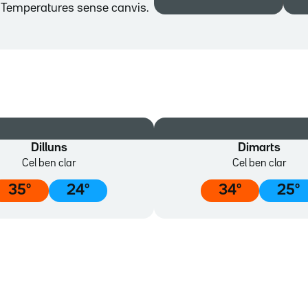
e. Temperatures sense canvis.
Dilluns
Dimarts
Cel ben clar
Cel ben clar
35
º
24
º
34
º
25
º