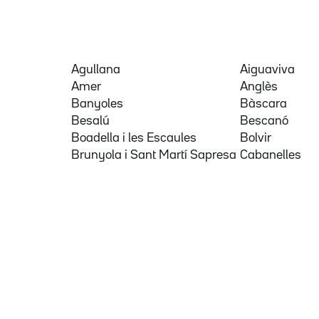
Agullana
Aiguaviva
Amer
Anglès
Banyoles
Bàscara
Besalú
Bescanó
Boadella i les Escaules
Bolvir
Brunyola i Sant Martí Sapresa
Cabanelles