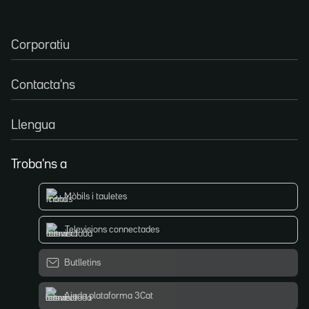
Corporatiu
Contacta'ns
Llengua
Troba'ns a
Mòbils i tauletes
Televisions connectades
Butlletins
Ajuda plataforma 3Cat