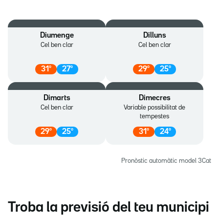
Diumenge
Dilluns
Cel ben clar
Cel ben clar
31
º
27
º
29
º
25
º
Dimarts
Dimecres
Cel ben clar
Variable possibilitat de
tempestes
29
º
25
º
31
º
24
º
Pronòstic automàtic model 3Cat
Troba la previsió del teu municipi