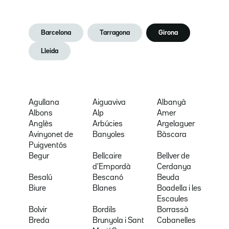
Barcelona
Tarragona
Girona
Lleida
Agullana
Aiguaviva
Albanyà
Albons
Alp
Amer
Anglès
Arbúcies
Argelaguer
Avinyonet de
Banyoles
Bàscara
Puigventós
Begur
Bellcaire
Bellver de
d'Empordà
Cerdanya
Besalú
Bescanó
Beuda
Biure
Blanes
Boadella i les
Escaules
Bolvir
Bordils
Borrassà
Breda
Brunyola i Sant
Cabanelles