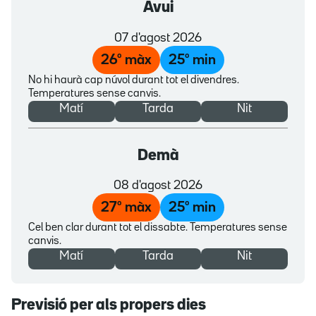
Avui
07 d'agost 2026
26
º màx
25
º min
No hi haurà cap núvol durant tot el divendres.
Temperatures sense canvis.
Matí
Tarda
Nit
Demà
08 d'agost 2026
27
º màx
25
º min
Cel ben clar durant tot el dissabte. Temperatures sense
canvis.
Matí
Tarda
Nit
Previsió per als propers dies