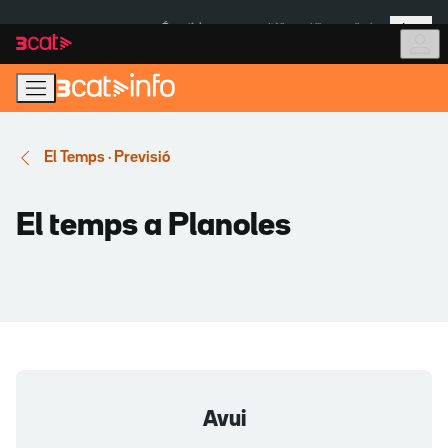
Anar
Anar
Més
a
al
És notícia:
Itàlia
Ulleres eclipsi
la
contingut
navegació
principal
El Temps · Previsió
El temps a Planoles
Avui