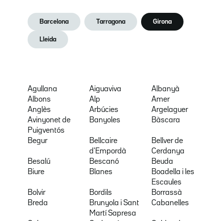
Barcelona
Tarragona
Girona
Lleida
Agullana
Aiguaviva
Albanyà
Albons
Alp
Amer
Anglès
Arbúcies
Argelaguer
Avinyonet de
Banyoles
Bàscara
Puigventós
Begur
Bellcaire
Bellver de
d'Empordà
Cerdanya
Besalú
Bescanó
Beuda
Biure
Blanes
Boadella i les
Escaules
Bolvir
Bordils
Borrassà
Breda
Brunyola i Sant
Cabanelles
Martí Sapresa