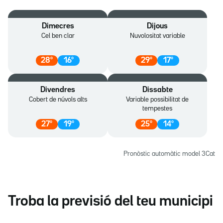
Dimecres
Dijous
Cel ben clar
Nuvolositat variable
28
º
16
º
29
º
17
º
Divendres
Dissabte
Cobert de núvols alts
Variable possibilitat de
tempestes
27
º
19
º
25
º
14
º
Pronòstic automàtic model 3Cat
Troba la previsió del teu municipi