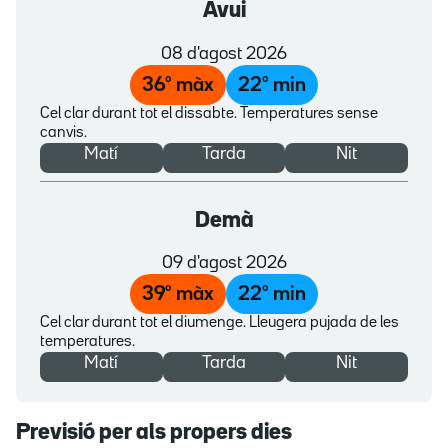
Avui
08 d'agost 2026
36
º màx
22
º min
Cel clar durant tot el dissabte. Temperatures sense
canvis.
Matí
Tarda
Nit
Demà
09 d'agost 2026
39
º màx
22
º min
Cel clar durant tot el diumenge. Lleugera pujada de les
temperatures.
Matí
Tarda
Nit
Previsió per als propers dies