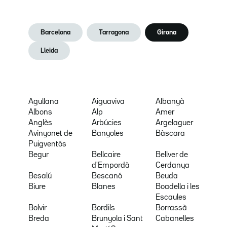
Barcelona
Tarragona
Girona
Lleida
Agullana
Aiguaviva
Albanyà
Albons
Alp
Amer
Anglès
Arbúcies
Argelaguer
Avinyonet de
Banyoles
Bàscara
Puigventós
Begur
Bellcaire
Bellver de
d'Empordà
Cerdanya
Besalú
Bescanó
Beuda
Biure
Blanes
Boadella i les
Escaules
Bolvir
Bordils
Borrassà
Breda
Brunyola i Sant
Cabanelles