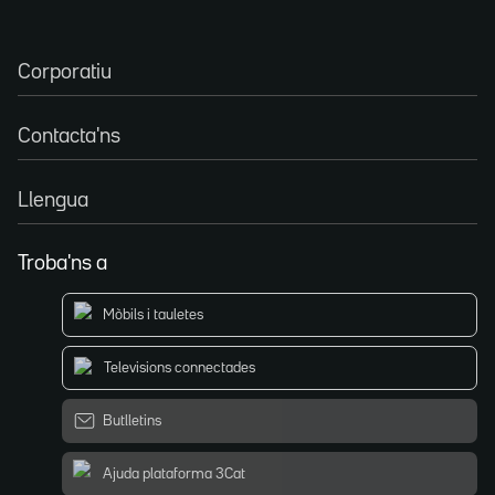
Corporatiu
Contacta'ns
Llengua
Troba'ns a
Mòbils i tauletes
Televisions connectades
Butlletins
Ajuda plataforma 3Cat