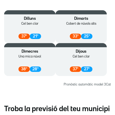
Dilluns
Dimarts
Cel ben clar
Cobert de núvols alts
37
º
21
º
33
º
25
º
Dimecres
Dijous
Una mica núvol
Cel ben clar
38
º
28
º
37
º
27
º
Pronòstic automàtic model 3Cat
Troba la previsió del teu municipi