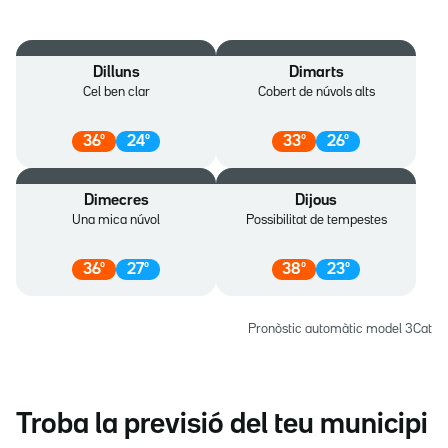
Dilluns
Dimarts
Cel ben clar
Cobert de núvols alts
36
º
24
º
33
º
26
º
Dimecres
Dijous
Una mica núvol
Possibilitat de tempestes
36
º
27
º
38
º
23
º
Pronòstic automàtic model 3Cat
Troba la previsió del teu municipi