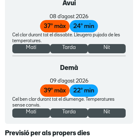
Avui
08 d'agost 2026
37
º màx
24
º min
Cel clar durant tot el dissabte. Lleugera pujada de les
temperatures.
Matí
Tarda
Nit
Demà
09 d'agost 2026
39
º màx
22
º min
Cel ben clar durant tot el diumenge. Temperatures
sense canvis.
Matí
Tarda
Nit
Previsió per als propers dies