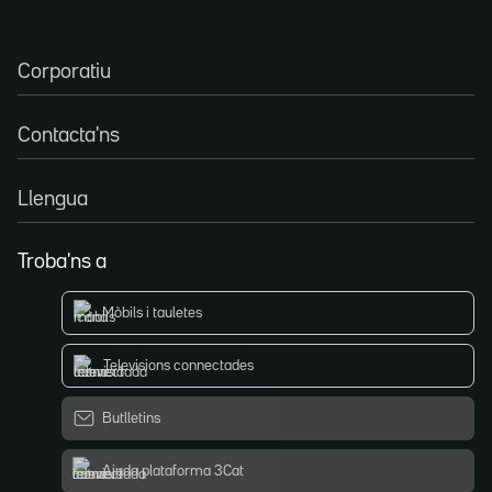
Corporatiu
Contacta'ns
Llengua
Troba'ns a
Mòbils i tauletes
Televisions connectades
Butlletins
Ajuda plataforma 3Cat