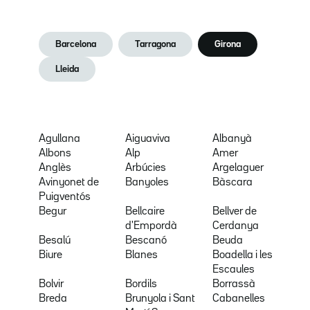
Barcelona
Tarragona
Girona
Lleida
Agullana
Aiguaviva
Albanyà
Albons
Alp
Amer
Anglès
Arbúcies
Argelaguer
Avinyonet de
Banyoles
Bàscara
Puigventós
Begur
Bellcaire
Bellver de
d'Empordà
Cerdanya
Besalú
Bescanó
Beuda
Biure
Blanes
Boadella i les
Escaules
Bolvir
Bordils
Borrassà
Breda
Brunyola i Sant
Cabanelles