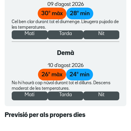
09 d'agost 2026
30
º màx
28
º min
Cel ben clar durant tot el diumenge. Lleugera pujada de
les temperatures.
Matí
Tarda
Nit
Demà
10 d'agost 2026
26
º màx
24
º min
No hi haurà cap núvol durant tot el dilluns. Descens
moderat de les temperatures.
Matí
Tarda
Nit
Previsió per als propers dies