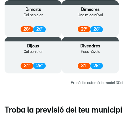
Dimarts
Dimecres
Cel ben clar
Una mica núvol
28
º
26
º
29
º
26
º
Dijous
Divendres
Cel ben clar
Pocs núvols
31
º
26
º
31
º
25
º
Pronòstic automàtic model 3Cat
Troba la previsió del teu municipi