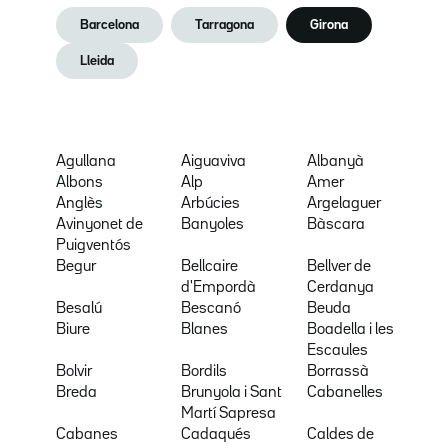
Barcelona
Tarragona
Girona
Lleida
Agullana
Aiguaviva
Albanyà
Albons
Alp
Amer
Anglès
Arbúcies
Argelaguer
Avinyonet de
Banyoles
Bàscara
Puigventós
Begur
Bellcaire
Bellver de
d'Empordà
Cerdanya
Besalú
Bescanó
Beuda
Biure
Blanes
Boadella i les
Escaules
Bolvir
Bordils
Borrassà
Breda
Brunyola i Sant
Cabanelles
Martí Sapresa
Cabanes
Cadaqués
Caldes de