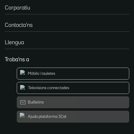
Corporatiu
Contacta'ns
Llengua
Troba'ns a
Mòbils i tauletes
Televisions connectades
Butlletins
Ajuda plataforma 3Cat