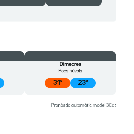
Dimecres
Pocs núvols
31
º
23
º
Pronòstic automàtic model 3Cat