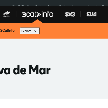
cat
Institut Tailàndia
Ceuta
Menors Ceuta
Aparcament agost
Fun
 3CatInfo
Explora
lva de Mar