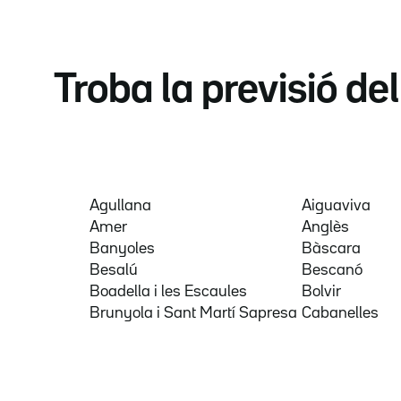
Troba la previsió de
Agullana
Aiguaviva
Amer
Anglès
Banyoles
Bàscara
Besalú
Bescanó
Boadella i les Escaules
Bolvir
Brunyola i Sant Martí Sapresa
Cabanelles