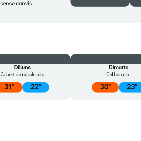
s sense canvis.
Dilluns
Dimarts
Cobert de núvols alts
Cel ben clar
31
º
22
º
30
º
23
º