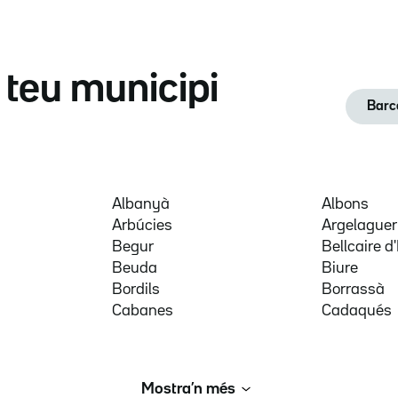
l teu municipi
Barc
Albanyà
Albons
Arbúcies
Argelaguer
Begur
Bellcaire 
Beuda
Biure
Bordils
Borrassà
Cabanes
Cadaqués
Mostra’n més