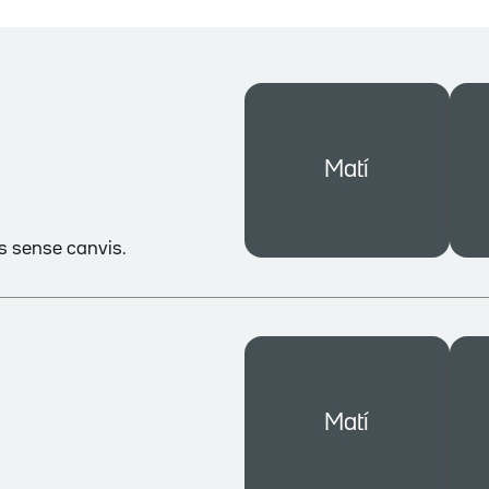
Matí
es sense canvis.
Matí