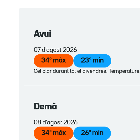
Avui
07 d'agost 2026
34
º màx
23
º min
Cel clar durant tot el divendres. Temperatur
Demà
08 d'agost 2026
34
º màx
26
º min