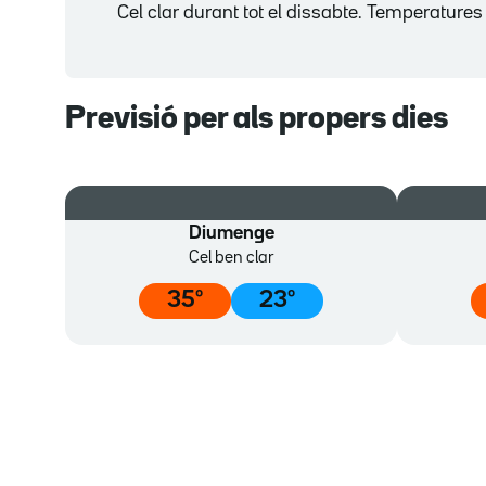
Cel clar durant tot el dissabte. Temperature
Previsió per als propers dies
Diumenge
Cel ben clar
35
º
23
º