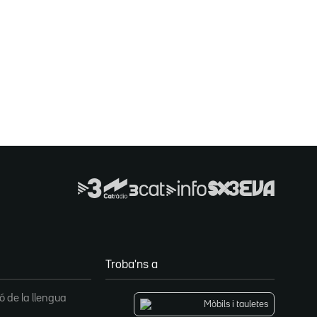
Troba'ns a
 de la llengua
Mòbils i tauletes