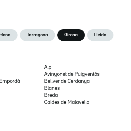
elona
Tarragona
Girona
Lleida
Alp
Avinyonet de Puigventós
d'Empordà
Bellver de Cerdanya
Blanes
Breda
Caldes de Malavella