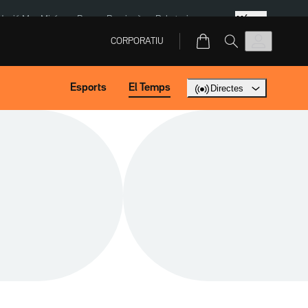
Més
dació Mas Miró
eBay
Perpinyà
Robatoris coure
CORPORATIU
Esports
El Temps
Directes