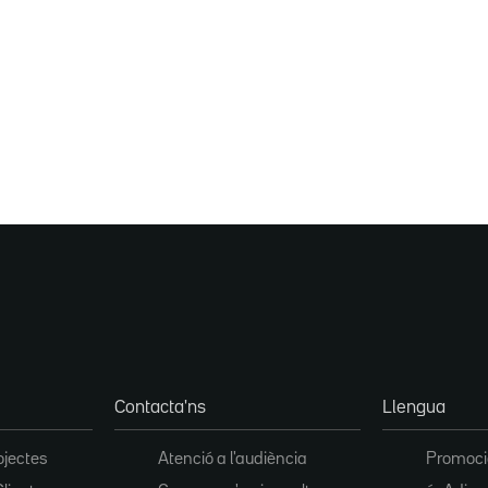
Contacta'ns
Llengua
ojectes
Atenció a l'audiència
Promoció