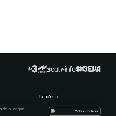
Troba'ns a
 de la llengua
Mòbils i tauletes