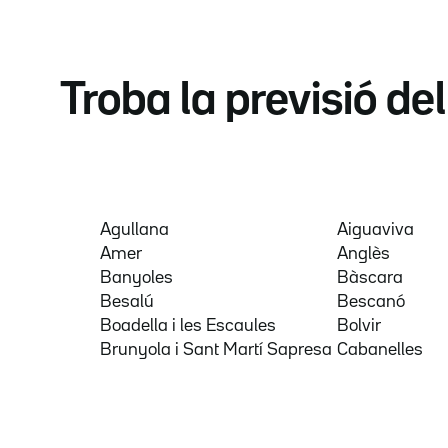
Troba la previsió de
Agullana
Aiguaviva
Amer
Anglès
Banyoles
Bàscara
Besalú
Bescanó
Boadella i les Escaules
Bolvir
Brunyola i Sant Martí Sapresa
Cabanelles