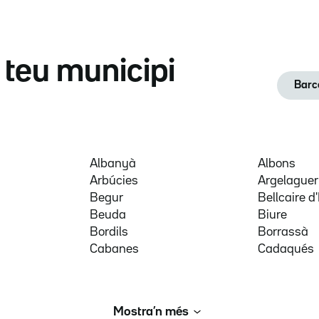
l teu municipi
Barc
Albanyà
Albons
Arbúcies
Argelaguer
Begur
Bellcaire 
Beuda
Biure
Bordils
Borrassà
Cabanes
Cadaqués
Mostra’n més