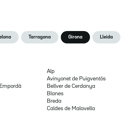
elona
Tarragona
Girona
Lleida
Alp
Avinyonet de Puigventós
d'Empordà
Bellver de Cerdanya
Blanes
Breda
Caldes de Malavella