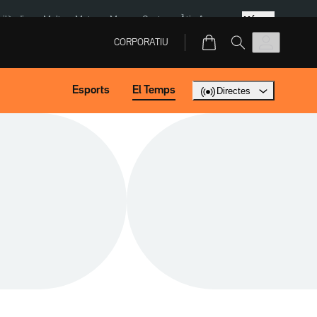
Més
Tailàndia
Multa a Meta
Menors Ceuta
Àtic Ayuso
CORPORATIU
Esports
El Temps
Directes