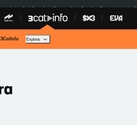
res eclipsi
De la Espriella
Dos anys Illa
Granollers Paraguai
Institut 
 3CatInfo
Explora
ra