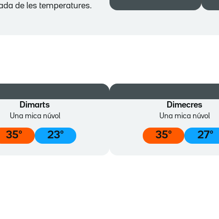
jada de les temperatures.
Dimarts
Dimecres
Una mica núvol
Una mica núvol
35
º
23
º
35
º
27
º