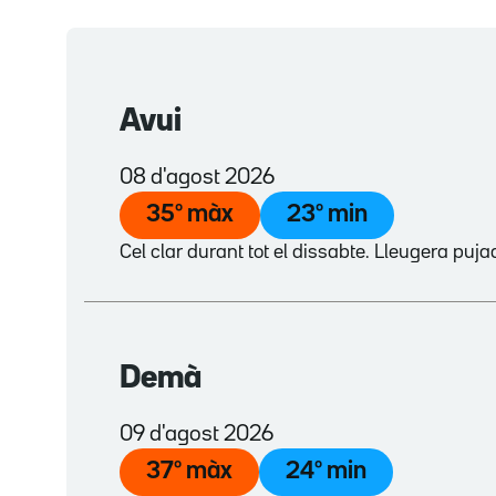
Avui
08 d'agost 2026
35
º màx
23
º min
Cel clar durant tot el dissabte. Lleugera puj
Demà
09 d'agost 2026
37
º màx
24
º min