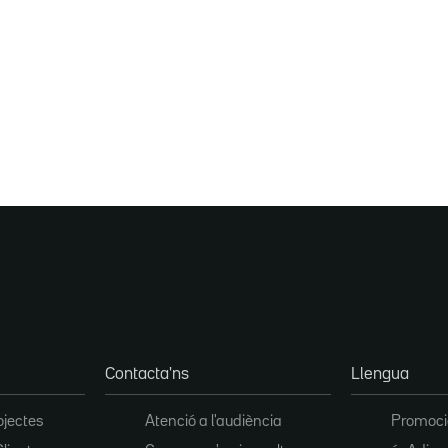
Contacta'ns
Llengua
ojectes
Atenció a l'audiència
Promoció