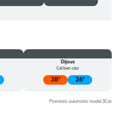
Dijous
Cel ben clar
38
º
26
º
Pronòstic automàtic model 3Cat