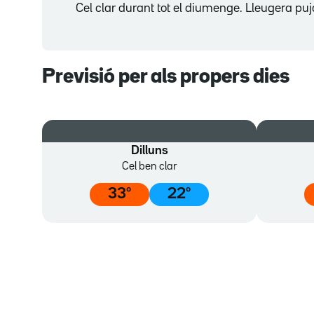
Cel clar durant tot el diumenge. Lleugera pu
Previsió per als propers dies
Dilluns
Cel ben clar
33
º
22
º