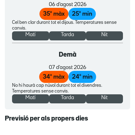
06 d'agost 2026
35
º màx
25
º min
Cel ben clar durant tot el dijous. Temperatures sense
canvis.
Matí
Tarda
Nit
Demà
07 d'agost 2026
34
º màx
24
º min
No hi haurà cap núvol durant tot el divendres.
Temperatures sense canvis.
Matí
Tarda
Nit
Previsió per als propers dies