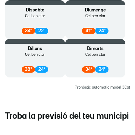
Dissabte
Diumenge
Cel ben clar
Cel ben clar
34
º
22
º
41
º
24
º
Dilluns
Dimarts
Cel ben clar
Cel ben clar
38
º
24
º
34
º
24
º
Pronòstic automàtic model 3Cat
Troba la previsió del teu municipi