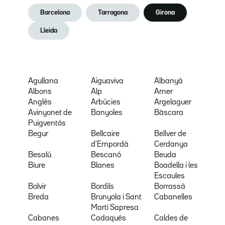
Barcelona
Tarragona
Girona
Lleida
Agullana
Aiguaviva
Albanyà
Albons
Alp
Amer
Anglès
Arbúcies
Argelaguer
Avinyonet de
Banyoles
Bàscara
Puigventós
Begur
Bellcaire
Bellver de
d'Empordà
Cerdanya
Besalú
Bescanó
Beuda
Biure
Blanes
Boadella i les
Escaules
Bolvir
Bordils
Borrassà
Breda
Brunyola i Sant
Cabanelles
Martí Sapresa
Cabanes
Cadaqués
Caldes de