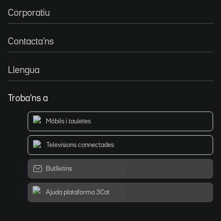
Corporatiu
Contacta'ns
Llengua
Troba'ns a
Mòbils i tauletes
Televisions connectades
Butlletins
Ajuda plataforma 3Cat