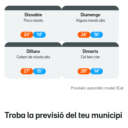
Dissabte
Diumenge
Pocs núvols
Alguns núvols alts
24
º
14
º
26
º
16
º
Dilluns
Dimarts
Cobert de núvols alts
Cel ben clar
27
º
15
º
28
º
14
º
Pronòstic automàtic model 3Cat
Troba la previsió del teu municipi