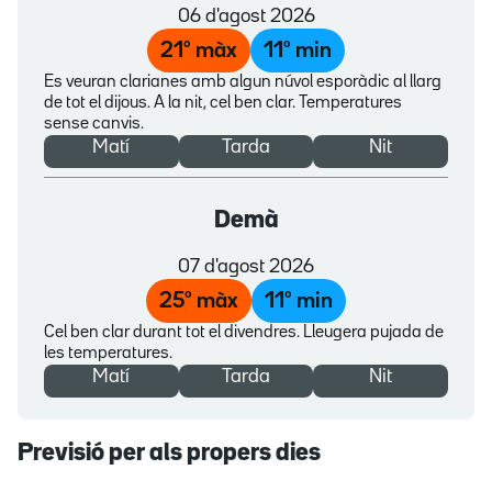
06 d'agost 2026
21
º màx
11
º min
Es veuran clarianes amb algun núvol esporàdic al llarg
de tot el dijous. A la nit, cel ben clar. Temperatures
sense canvis.
Matí
Tarda
Nit
Demà
07 d'agost 2026
25
º màx
11
º min
Cel ben clar durant tot el divendres. Lleugera pujada de
les temperatures.
Matí
Tarda
Nit
Previsió per als propers dies