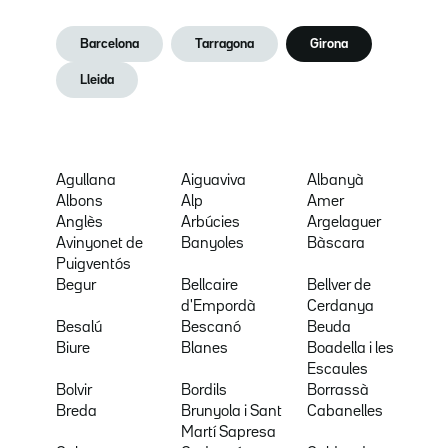
Barcelona
Tarragona
Girona
Lleida
Agullana
Aiguaviva
Albanyà
Albons
Alp
Amer
Anglès
Arbúcies
Argelaguer
Avinyonet de
Banyoles
Bàscara
Puigventós
Begur
Bellcaire
Bellver de
d'Empordà
Cerdanya
Besalú
Bescanó
Beuda
Biure
Blanes
Boadella i les
Escaules
Bolvir
Bordils
Borrassà
Breda
Brunyola i Sant
Cabanelles
Martí Sapresa