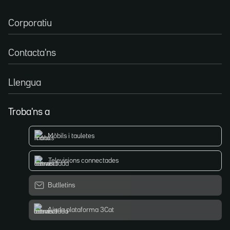
Corporatiu
Contacta'ns
Llengua
Troba'ns a
Mòbils i tauletes
Televisions connectades
Butlletins
Ajuda plataforma 3Cat