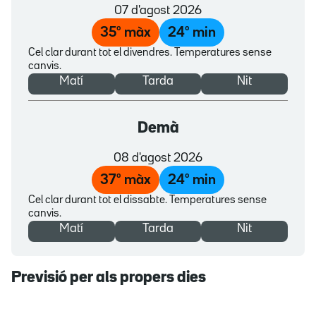
07 d'agost 2026
35
º màx
24
º min
Cel clar durant tot el divendres. Temperatures sense
canvis.
Matí
Tarda
Nit
Demà
08 d'agost 2026
37
º màx
24
º min
Cel clar durant tot el dissabte. Temperatures sense
canvis.
Matí
Tarda
Nit
Previsió per als propers dies