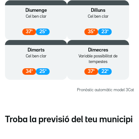
Diumenge
Dilluns
Cel ben clar
Cel ben clar
37
º
25
º
35
º
23
º
Dimarts
Dimecres
Cel ben clar
Variable possibilitat de
tempestes
34
º
25
º
37
º
22
º
Pronòstic automàtic model 3Cat
Troba la previsió del teu municipi