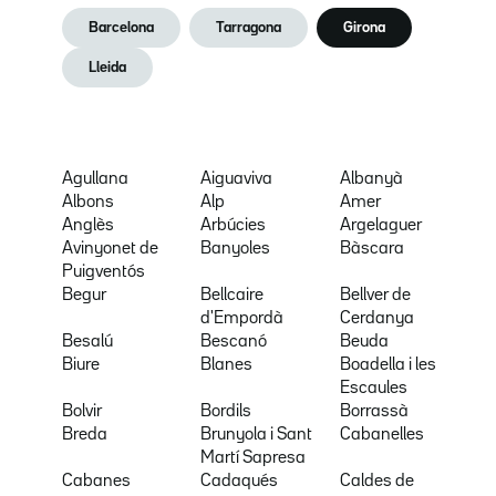
Barcelona
Tarragona
Girona
Lleida
Agullana
Aiguaviva
Albanyà
Albons
Alp
Amer
Anglès
Arbúcies
Argelaguer
Avinyonet de
Banyoles
Bàscara
Puigventós
Begur
Bellcaire
Bellver de
d'Empordà
Cerdanya
Besalú
Bescanó
Beuda
Biure
Blanes
Boadella i les
Escaules
Bolvir
Bordils
Borrassà
Breda
Brunyola i Sant
Cabanelles
Martí Sapresa
Cabanes
Cadaqués
Caldes de