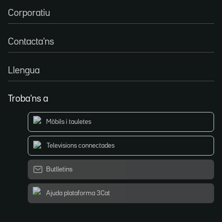
Corporatiu
Contacta'ns
Llengua
Troba'ns a
Mòbils i tauletes
Televisions connectades
Butlletins
Ajuda plataforma 3Cat