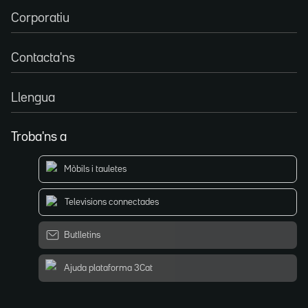
Corporatiu
Contacta'ns
Llengua
Troba'ns a
Mòbils i tauletes
Televisions connectades
Butlletins
Ajuda plataforma 3Cat