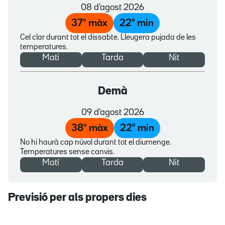
08 d'agost 2026
37
º màx
22
º min
Cel clar durant tot el dissabte. Lleugera pujada de les
temperatures.
Matí
Tarda
Nit
Demà
09 d'agost 2026
38
º màx
22
º min
No hi haurà cap núvol durant tot el diumenge.
Temperatures sense canvis.
Matí
Tarda
Nit
Previsió per als propers dies