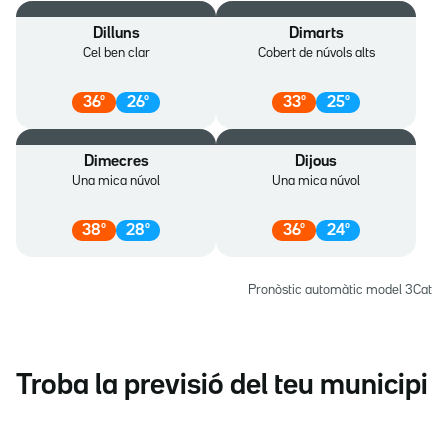
Dilluns
Dimarts
Cel ben clar
Cobert de núvols alts
36
º
26
º
33
º
25
º
Dimecres
Dijous
Una mica núvol
Una mica núvol
38
º
28
º
36
º
24
º
Pronòstic automàtic model 3Cat
Troba la previsió del teu municipi