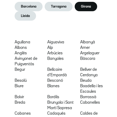
Barcelona
Tarragona
Girona
Lleida
Agullana
Aiguaviva
Albanyà
Albons
Alp
Amer
Anglès
Arbúcies
Argelaguer
Avinyonet de
Banyoles
Bàscara
Puigventós
Begur
Bellcaire
Bellver de
d'Empordà
Cerdanya
Besalú
Bescanó
Beuda
Biure
Blanes
Boadella i les
Escaules
Bolvir
Bordils
Borrassà
Breda
Brunyola i Sant
Cabanelles
Martí Sapresa
Cabanes
Cadaqués
Caldes de