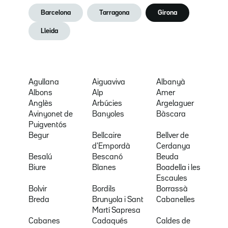
Barcelona
Tarragona
Girona
Lleida
Agullana
Aiguaviva
Albanyà
Albons
Alp
Amer
Anglès
Arbúcies
Argelaguer
Avinyonet de
Banyoles
Bàscara
Puigventós
Begur
Bellcaire
Bellver de
d'Empordà
Cerdanya
Besalú
Bescanó
Beuda
Biure
Blanes
Boadella i les
Escaules
Bolvir
Bordils
Borrassà
Breda
Brunyola i Sant
Cabanelles
Martí Sapresa
Cabanes
Cadaqués
Caldes de