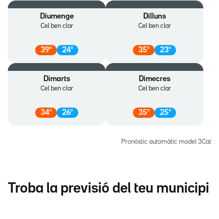
Diumenge
Dilluns
Cel ben clar
Cel ben clar
39
º
24
º
35
º
23
º
Dimarts
Dimecres
Cel ben clar
Cel ben clar
34
º
26
º
35
º
25
º
Pronòstic automàtic model 3Cat
Troba la previsió del teu municipi