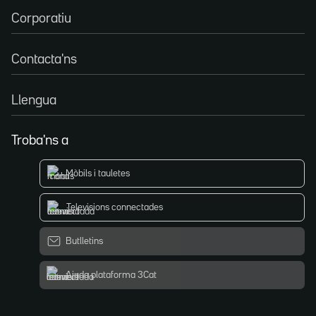
Corporatiu
Contacta'ns
Llengua
Troba'ns a
Mòbils i tauletes
Televisions connectades
Butlletins
Ajuda plataforma 3Cat