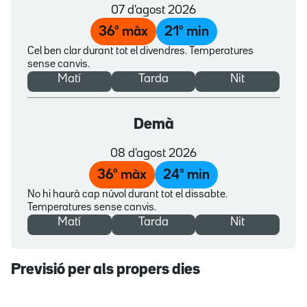
07 d'agost 2026
36
º màx
21
º min
Cel ben clar durant tot el divendres. Temperatures
sense canvis.
Matí
Tarda
Nit
Demà
08 d'agost 2026
36
º màx
24
º min
No hi haurà cap núvol durant tot el dissabte.
Temperatures sense canvis.
Matí
Tarda
Nit
Previsió per als propers dies