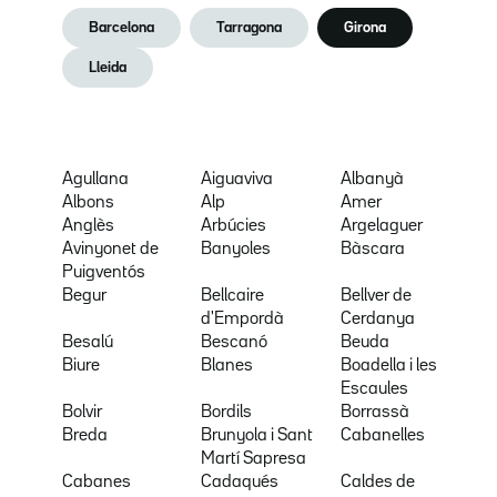
Barcelona
Tarragona
Girona
Lleida
Agullana
Aiguaviva
Albanyà
Albons
Alp
Amer
Anglès
Arbúcies
Argelaguer
Avinyonet de
Banyoles
Bàscara
Puigventós
Begur
Bellcaire
Bellver de
d'Empordà
Cerdanya
Besalú
Bescanó
Beuda
Biure
Blanes
Boadella i les
Escaules
Bolvir
Bordils
Borrassà
Breda
Brunyola i Sant
Cabanelles
Martí Sapresa
Cabanes
Cadaqués
Caldes de