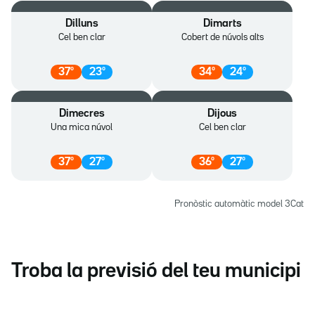
Dilluns
Dimarts
Cel ben clar
Cobert de núvols alts
37
º
23
º
34
º
24
º
Dimecres
Dijous
Una mica núvol
Cel ben clar
37
º
27
º
36
º
27
º
Pronòstic automàtic model 3Cat
Troba la previsió del teu municipi