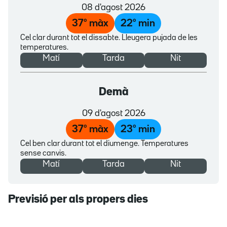
08 d'agost 2026
37
º màx
22
º min
Cel clar durant tot el dissabte. Lleugera pujada de les
temperatures.
Matí
Tarda
Nit
Demà
09 d'agost 2026
37
º màx
23
º min
Cel ben clar durant tot el diumenge. Temperatures
sense canvis.
Matí
Tarda
Nit
Previsió per als propers dies