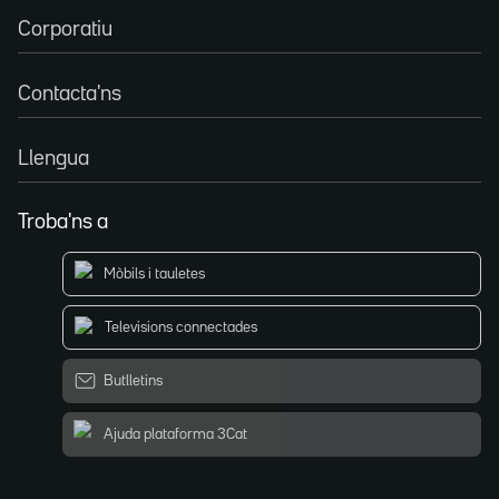
Corporatiu
Contacta'ns
Llengua
Troba'ns a
Mòbils i tauletes
Televisions connectades
Butlletins
Ajuda plataforma 3Cat