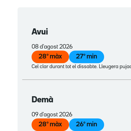
Avui
08 d'agost 2026
28
º màx
27
º min
Cel clar durant tot el dissabte. Lleugera puj
Demà
09 d'agost 2026
28
º màx
26
º min