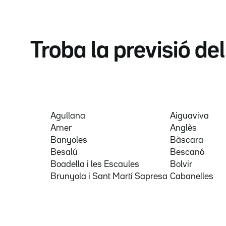
Troba la previsió de
Agullana
Aiguaviva
Amer
Anglès
Banyoles
Bàscara
Besalú
Bescanó
Boadella i les Escaules
Bolvir
Brunyola i Sant Martí Sapresa
Cabanelles