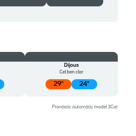
Dijous
Cel ben clar
29
º
24
º
Pronòstic automàtic model 3Cat