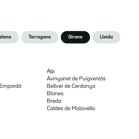
elona
Tarragona
Girona
Lleida
Alp
Avinyonet de Puigventós
d'Empordà
Bellver de Cerdanya
Blanes
Breda
Caldes de Malavella