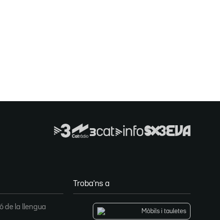
Troba'ns a
 de la llengua
Mòbils i tauletes