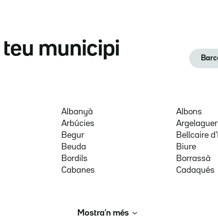
l teu municipi
Barc
Albanyà
Albons
Arbúcies
Argelaguer
Begur
Bellcaire 
Beuda
Biure
Bordils
Borrassà
Cabanes
Cadaqués
Mostra’n més