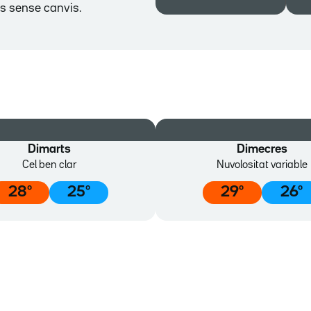
es sense canvis.
Dimarts
Dimecres
Cel ben clar
Nuvolositat variable
28
º
25
º
29
º
26
º