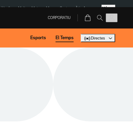
Més
Tailàndia
Multa a Meta
Menors Ceuta
Àtic Ayuso
CORPORATIU
Esports
El Temps
Directes