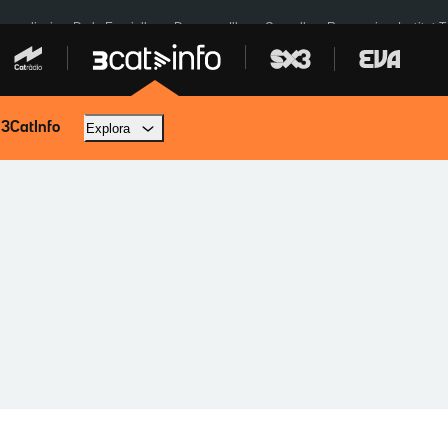
res eclipsi
De la Espriella
Dos anys Illa
Granollers Paraguai
Institut 
 3CatInfo
Explora