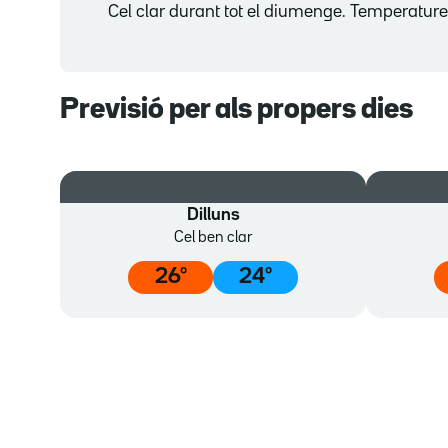
Cel clar durant tot el diumenge. Temperatur
Previsió per als propers dies
Dilluns
Cel ben clar
26
º
24
º