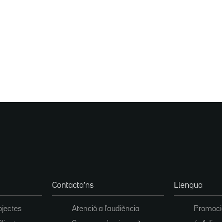
Contacta'ns
Llengua
ojectes
Atenció a l'audiència
Promoció