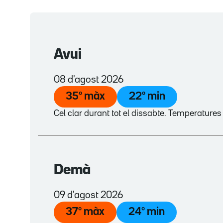
Avui
08 d'agost 2026
35
º màx
22
º min
Cel clar durant tot el dissabte. Temperature
Demà
09 d'agost 2026
37
º màx
24
º min