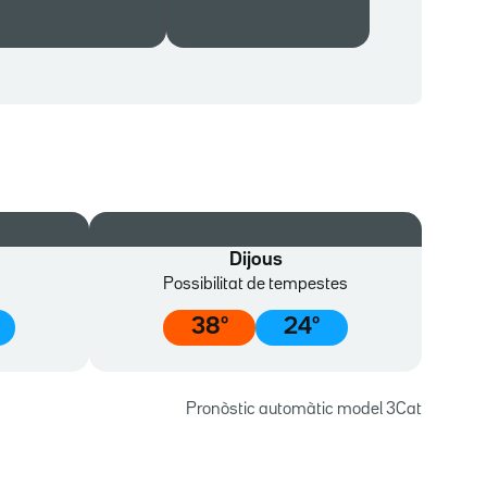
Dijous
Possibilitat de tempestes
38
º
24
º
Pronòstic automàtic model 3Cat