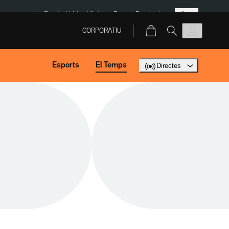
Més
ment agost
Fundació Mas Miró
eBay
Perpinyà
CORPORATIU
Esports
El Temps
Directes