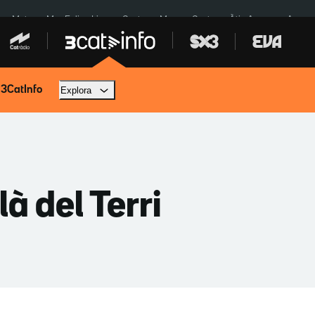
a a Meta
Mor Felipe Lipe
Ceuta
Menors Ceuta
Àtic Ayuso
Aparca
 3CatInfo
Explora
à del Terri