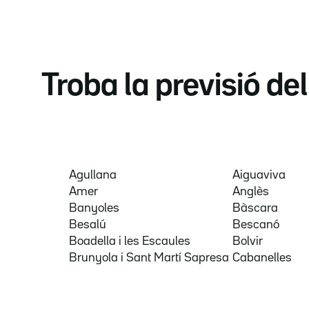
Troba la previsió de
Agullana
Aiguaviva
Amer
Anglès
Banyoles
Bàscara
Besalú
Bescanó
Boadella i les Escaules
Bolvir
Brunyola i Sant Martí Sapresa
Cabanelles