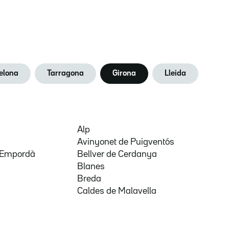
elona
Tarragona
Girona
Lleida
Alp
Avinyonet de Puigventós
d'Empordà
Bellver de Cerdanya
Blanes
Breda
Caldes de Malavella