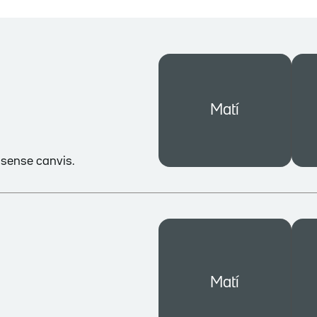
Matí
s sense canvis.
Matí