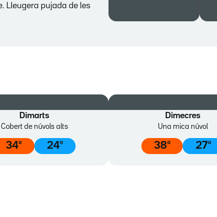
e. Lleugera pujada de les
Dimarts
Dimecres
Cobert de núvols alts
Una mica núvol
34
º
24
º
38
º
27
º