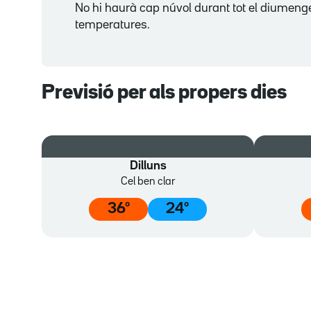
No hi haurà cap núvol durant tot el diumeng
temperatures.
Previsió per als propers dies
Dilluns
Cel ben clar
36
º
24
º