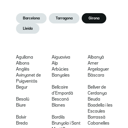
Barcelona
Tarragona
Girona
Lleida
Agullana
Aiguaviva
Albanyà
Albons
Alp
Amer
Anglès
Arbúcies
Argelaguer
Avinyonet de
Banyoles
Bàscara
Puigventós
Begur
Bellcaire
Bellver de
d'Empordà
Cerdanya
Besalú
Bescanó
Beuda
Biure
Blanes
Boadella i les
Escaules
Bolvir
Bordils
Borrassà
Breda
Brunyola i Sant
Cabanelles