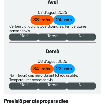
Avui
07 d'agost 2026
33
º màx
24
º min
Cel ben clar durant tot el divendres. Temperatures
sense canvis.
Matí
Tarda
Nit
Demà
08 d'agost 2026
34
º màx
23
º min
No hi haurà cap núvol durant tot el dissabte.
Temperatures sense canvis.
Matí
Tarda
Nit
Previsió per als propers dies