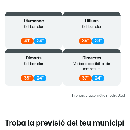
Diumenge
Dilluns
Cel ben clar
Cel ben clar
41
º
24
º
36
º
23
º
Dimarts
Dimecres
Cel ben clar
Variable possibilitat de
tempestes
35
º
24
º
37
º
24
º
Pronòstic automàtic model 3Cat
Troba la previsió del teu municipi