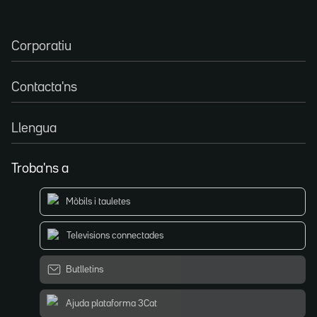
Corporatiu
Contacta'ns
Llengua
Troba'ns a
Mòbils i tauletes
Televisions connectades
Butlletins
Ajuda plataforma 3Cat