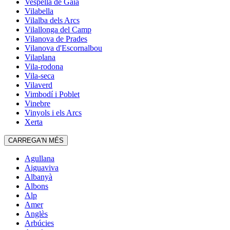
Vespella de Gaià
Vilabella
Vilalba dels Arcs
Vilallonga del Camp
Vilanova de Prades
Vilanova d'Escornalbou
Vilaplana
Vila-rodona
Vila-seca
Vilaverd
Vimbodí i Poblet
Vinebre
Vinyols i els Arcs
Xerta
CARREGA'N MÉS
Agullana
Aiguaviva
Albanyà
Albons
Alp
Amer
Anglès
Arbúcies