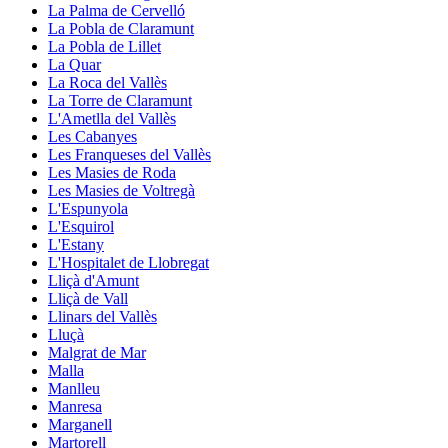
La Palma de Cervelló
La Pobla de Claramunt
La Pobla de Lillet
La Quar
La Roca del Vallès
La Torre de Claramunt
L'Ametlla del Vallès
Les Cabanyes
Les Franqueses del Vallès
Les Masies de Roda
Les Masies de Voltregà
L'Espunyola
L'Esquirol
L'Estany
L'Hospitalet de Llobregat
Lliçà d'Amunt
Lliçà de Vall
Llinars del Vallès
Lluçà
Malgrat de Mar
Malla
Manlleu
Manresa
Marganell
Martorell