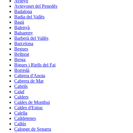
Avinyó
Avinyonet del Penedès
Badalona
Badia del Vallès
Bagà
Balenyà
Balsareny
Barberà del Vallès
Barcelona
Begues
Bellprat
Berga
Bigues i Riells del Fai
Borredà
Cabrera d'Anoia
Cabrera de Mar
Cabrils
Calaf
Calders
Caldes de Montbui
Caldes d'Estrac
Calella
Calldetenes
Callús
Calonge de Segarra