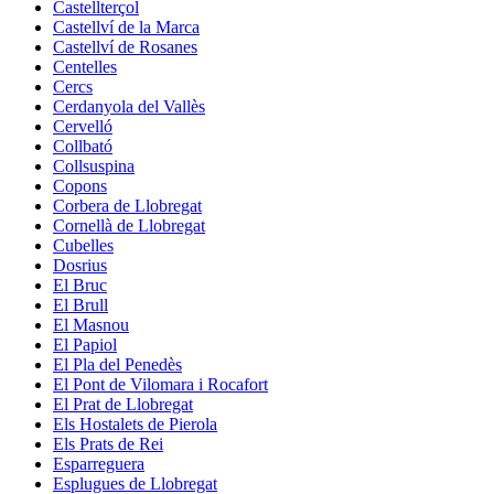
Castellterçol
Castellví de la Marca
Castellví de Rosanes
Centelles
Cercs
Cerdanyola del Vallès
Cervelló
Collbató
Collsuspina
Copons
Corbera de Llobregat
Cornellà de Llobregat
Cubelles
Dosrius
El Bruc
El Brull
El Masnou
El Papiol
El Pla del Penedès
El Pont de Vilomara i Rocafort
El Prat de Llobregat
Els Hostalets de Pierola
Els Prats de Rei
Esparreguera
Esplugues de Llobregat