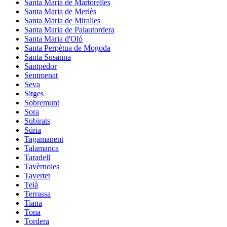
Santa Maria de Martorelles
Santa Maria de Merlès
Santa Maria de Miralles
Santa Maria de Palautordera
Santa Maria d'Oló
Santa Perpètua de Mogoda
Santa Susanna
Santpedor
Sentmenat
Seva
Sitges
Sobremunt
Sora
Subirats
Súria
Tagamanent
Talamanca
Taradell
Tavèrnoles
Tavertet
Teià
Terrassa
Tiana
Tona
Tordera