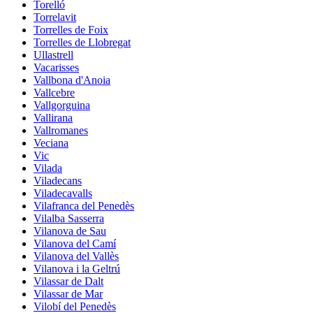
Torelló
Torrelavit
Torrelles de Foix
Torrelles de Llobregat
Ullastrell
Vacarisses
Vallbona d'Anoia
Vallcebre
Vallgorguina
Vallirana
Vallromanes
Veciana
Vic
Vilada
Viladecans
Viladecavalls
Vilafranca del Penedès
Vilalba Sasserra
Vilanova de Sau
Vilanova del Camí
Vilanova del Vallès
Vilanova i la Geltrú
Vilassar de Dalt
Vilassar de Mar
Vilobí del Penedès