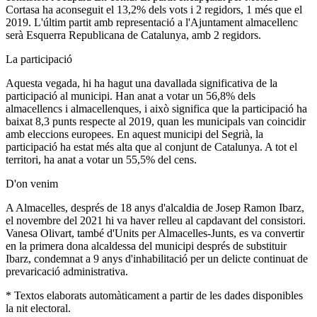
Cortasa ha aconseguit el 13,2% dels vots i 2 regidors, 1 més que el
2019. L'últim partit amb representació a l'Ajuntament almacellenc
serà Esquerra Republicana de Catalunya, amb 2 regidors.
La participació
Aquesta vegada, hi ha hagut una davallada significativa de la
participació al municipi. Han anat a votar un 56,8% dels
almacellencs i almacellenques, i això significa que la participació ha
baixat 8,3 punts respecte al 2019, quan les municipals van coincidir
amb eleccions europees. En aquest municipi del Segrià, la
participació ha estat més alta que al conjunt de Catalunya. A tot el
territori, ha anat a votar un 55,5% del cens.
D'on venim
A Almacelles, després de 18 anys d'alcaldia de Josep Ramon Ibarz,
el novembre del 2021 hi va haver relleu al capdavant del consistori.
Vanesa Olivart, també d'Units per Almacelles-Junts, es va convertir
en la primera dona alcaldessa del municipi després de substituir
Ibarz, condemnat a 9 anys d'inhabilitació per un delicte continuat de
prevaricació administrativa.
* Textos elaborats automàticament a partir de les dades disponibles
la nit electoral.