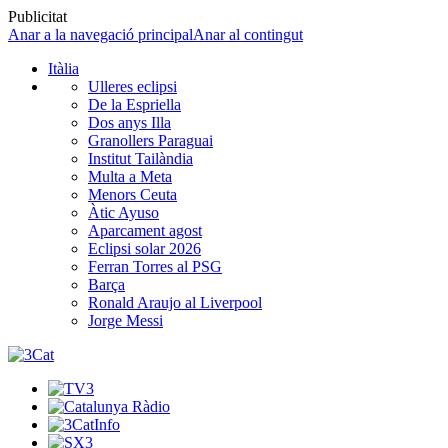
Publicitat
Anar a la navegació principal
Anar al contingut
Itàlia
Ulleres eclipsi
De la Espriella
Dos anys Illa
Granollers Paraguai
Institut Tailàndia
Multa a Meta
Menors Ceuta
Àtic Ayuso
Aparcament agost
Eclipsi solar 2026
Ferran Torres al PSG
Barça
Ronald Araujo al Liverpool
Jorge Messi