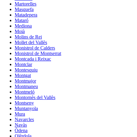
Martorelles
Masquefa
Matadepera
Mataró
Mediona
Moià
Molins de Rei
Mollet del Vallès
Monistrol de Calders
Monistrol de Montserrat
Montcada i Reixac
Montclar
Montesquiu
Montgat
Montmajor
Montmaneu
Montmeló
Montornès del Vallès
Montseny
Muntanyola
Mura
Navarcles
Navàs
Òdena
Olèrdola