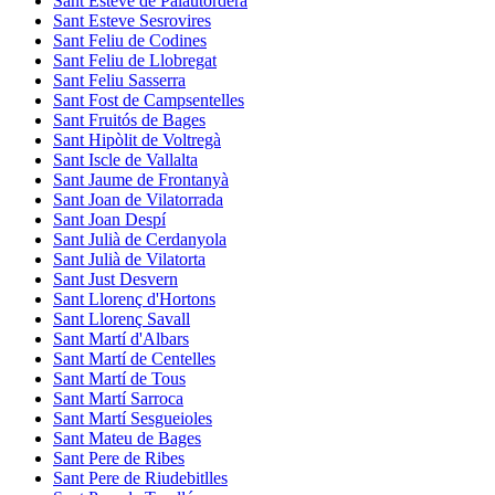
Sant Esteve de Palautordera
Sant Esteve Sesrovires
Sant Feliu de Codines
Sant Feliu de Llobregat
Sant Feliu Sasserra
Sant Fost de Campsentelles
Sant Fruitós de Bages
Sant Hipòlit de Voltregà
Sant Iscle de Vallalta
Sant Jaume de Frontanyà
Sant Joan de Vilatorrada
Sant Joan Despí
Sant Julià de Cerdanyola
Sant Julià de Vilatorta
Sant Just Desvern
Sant Llorenç d'Hortons
Sant Llorenç Savall
Sant Martí d'Albars
Sant Martí de Centelles
Sant Martí de Tous
Sant Martí Sarroca
Sant Martí Sesgueioles
Sant Mateu de Bages
Sant Pere de Ribes
Sant Pere de Riudebitlles