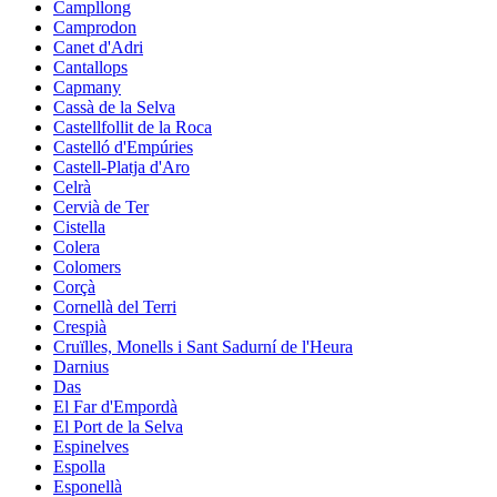
Campllong
Camprodon
Canet d'Adri
Cantallops
Capmany
Cassà de la Selva
Castellfollit de la Roca
Castelló d'Empúries
Castell-Platja d'Aro
Celrà
Cervià de Ter
Cistella
Colera
Colomers
Corçà
Cornellà del Terri
Crespià
Cruïlles, Monells i Sant Sadurní de l'Heura
Darnius
Das
El Far d'Empordà
El Port de la Selva
Espinelves
Espolla
Esponellà