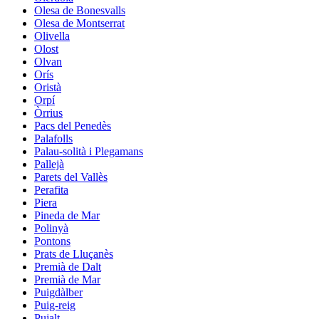
Olesa de Bonesvalls
Olesa de Montserrat
Olivella
Olost
Olvan
Orís
Oristà
Orpí
Òrrius
Pacs del Penedès
Palafolls
Palau-solità i Plegamans
Pallejà
Parets del Vallès
Perafita
Piera
Pineda de Mar
Polinyà
Pontons
Prats de Lluçanès
Premià de Dalt
Premià de Mar
Puigdàlber
Puig-reig
Pujalt