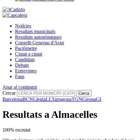
Notícies
Resultats municipals
Resultats autonòmiques
Conselh Generau d'Aran
Pactòmetre
Ciutat a ciutat
Candidats
Debats
Entrevistes
Faqs
Anar al contingut
Cercar
Cerca
Barcelona
BCN
Lleida
LL
Tarragona
TGN
Girona
GI
Resultats a Almacelles
100% escrutat