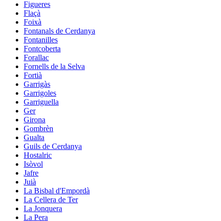
Figueres
Flaçà
Foixà
Fontanals de Cerdanya
Fontanilles
Fontcoberta
Forallac
Fornells de la Selva
Fortià
Garrigàs
Garrigoles
Garriguella
Ger
Girona
Gombrèn
Gualta
Guils de Cerdanya
Hostalric
Isòvol
Jafre
Juià
La Bisbal d'Empordà
La Cellera de Ter
La Jonquera
La Pera