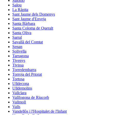
Salomó
Salou
La Ràpita
Sant Jaume dels Domenys
Sant Jaume d'Enveja
Santa Bàrbara
Santa Coloma de Queralt
Santa Oliva
Sarral
Savallà del Comtat
Senan
Solivella
Tarragona
Tivenys
Tivissa
Torredembarra
Torroja del Priorat
Tortosa
Ulldecona
Ulldemolins
Vallclara
Vallfogona de Riucorb
Vallmoll
Valls
Vandellòs i l'Hospitalet de l'Infant