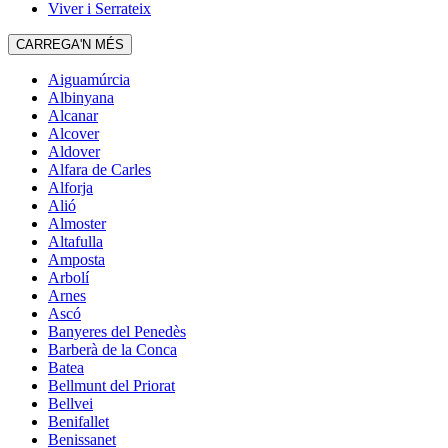
Viver i Serrateix
CARREGA'N MÉS
Aiguamúrcia
Albinyana
Alcanar
Alcover
Aldover
Alfara de Carles
Alforja
Alió
Almoster
Altafulla
Amposta
Arbolí
Arnes
Ascó
Banyeres del Penedès
Barberà de la Conca
Batea
Bellmunt del Priorat
Bellvei
Benifallet
Benissanet