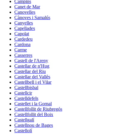
Campins
Canet de Mar
Canovelles
Cànoves i Samalús
Canyelles
Capellades
Capolat
Cardedeu
Cardona
Carme
Casserres
Castell de l'Areny
Castellar de n'Hug
Castellar del Riu
Castellar del Vallès
Castellbell i el Vilar
Castellbisbal
Castellcir
Castelldefels
Castellet i la Gornal
Castellfollit de Riubregós
Castellfollit del Boix
Castellgalí
Castellnou de Bages
Castellolí