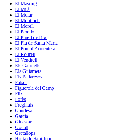
El Masroig
El Milà
El Molar
El Montmell
El Morell
El Perelló
El Pinell de Brai
El Pla de Santa Maria
El Pont d'Armentera
El Rourell
El Vendrell
Els Garidells
Els Guiamets
Els Pallaresos
Falset
Figuerola del Camp
Flix
Forès
Freginals
Gandesa
Garcia
Ginestar
Godall
Gratallops
Horta de Sant Joan