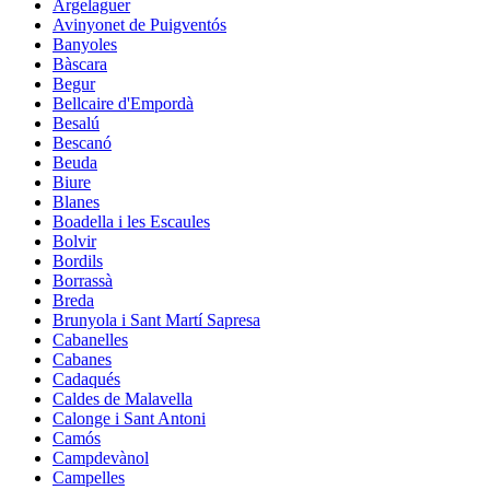
Argelaguer
Avinyonet de Puigventós
Banyoles
Bàscara
Begur
Bellcaire d'Empordà
Besalú
Bescanó
Beuda
Biure
Blanes
Boadella i les Escaules
Bolvir
Bordils
Borrassà
Breda
Brunyola i Sant Martí Sapresa
Cabanelles
Cabanes
Cadaqués
Caldes de Malavella
Calonge i Sant Antoni
Camós
Campdevànol
Campelles