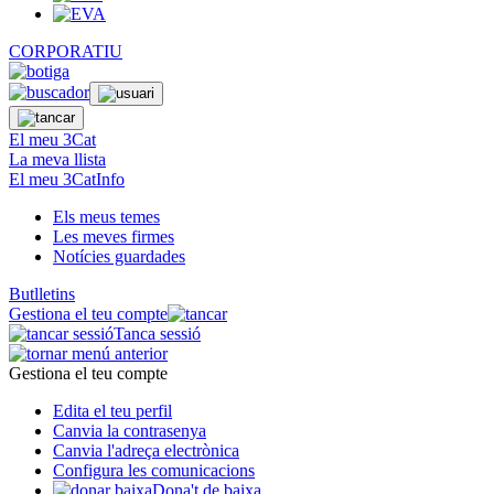
CORPORATIU
El meu 3Cat
La meva llista
El meu 3CatInfo
Els meus temes
Les meves firmes
Notícies guardades
Butlletins
Gestiona el teu compte
Tanca sessió
Gestiona el teu compte
Edita el teu perfil
Canvia la contrasenya
Canvia l'adreça electrònica
Configura les comunicacions
Dona't de baixa