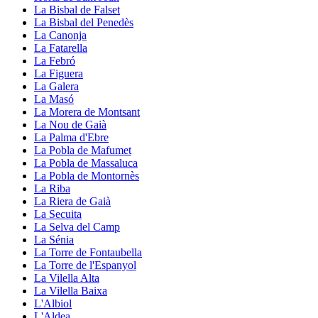
La Bisbal de Falset
La Bisbal del Penedès
La Canonja
La Fatarella
La Febró
La Figuera
La Galera
La Masó
La Morera de Montsant
La Nou de Gaià
La Palma d'Ebre
La Pobla de Mafumet
La Pobla de Massaluca
La Pobla de Montornès
La Riba
La Riera de Gaià
La Secuita
La Selva del Camp
La Sénia
La Torre de Fontaubella
La Torre de l'Espanyol
La Vilella Alta
La Vilella Baixa
L'Albiol
L'Aldea