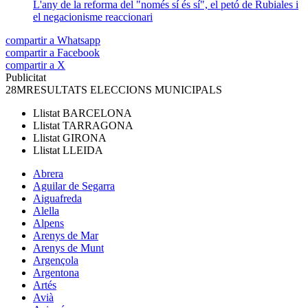
L'any de la reforma del "només sí és sí", el petó de Rubiales i
el negacionisme reaccionari
compartir a Whatsapp
compartir a Facebook
compartir a X
Publicitat
28M
RESULTATS ELECCIONS MUNICIPALS
Llistat
BARCELONA
Llistat
TARRAGONA
Llistat
GIRONA
Llistat
LLEIDA
Abrera
Aguilar de Segarra
Aiguafreda
Alella
Alpens
Arenys de Mar
Arenys de Munt
Argençola
Argentona
Artés
Avià