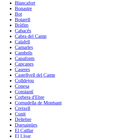
Blancafort
Bonastre
Bot
Botarell
Bràfim
Cabacés
Cabra del Camp
Calafell
Camarles
Cambrils
Capafonts
Capçanes
Caseres
Castellvell del Camp
Colldejou
Conesa
Constantí
Corbera d'Ebre
Cornudella de Montsant
Creixell
Cunit
Deltebre
Duesaigües
El Catllar
El Lloar