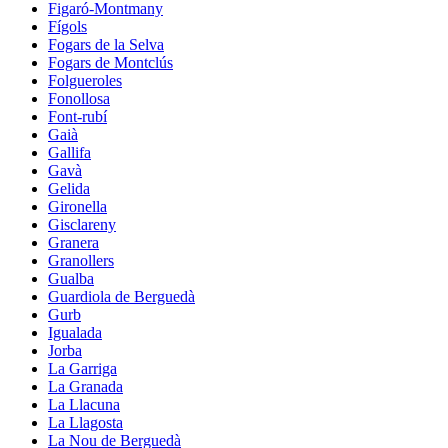
Figaró-Montmany
Fígols
Fogars de la Selva
Fogars de Montclús
Folgueroles
Fonollosa
Font-rubí
Gaià
Gallifa
Gavà
Gelida
Gironella
Gisclareny
Granera
Granollers
Gualba
Guardiola de Berguedà
Gurb
Igualada
Jorba
La Garriga
La Granada
La Llacuna
La Llagosta
La Nou de Berguedà