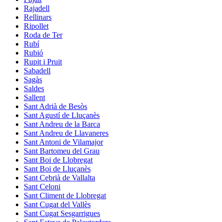
Rajadell
Rellinars
Ripollet
Roda de Ter
Rubí
Rubió
Rupit i Pruit
Sabadell
Sagàs
Saldes
Sallent
Sant Adrià de Besòs
Sant Agustí de Lluçanès
Sant Andreu de la Barca
Sant Andreu de Llavaneres
Sant Antoni de Vilamajor
Sant Bartomeu del Grau
Sant Boi de Llobregat
Sant Boi de Lluçanès
Sant Cebrià de Vallalta
Sant Celoni
Sant Climent de Llobregat
Sant Cugat del Vallès
Sant Cugat Sesgarrigues