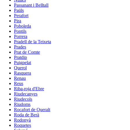
Passanant i Belltall
Paüls
Perafort
Pira
Poboleda
Pontils
Porrera
Pradell de la Teixeta
Prades
Prat de Comte
Pratdip
Puigpelat
Querol
Rasquera
Renau
Reus
Riba-roja d'Ebre
Riudecanyes
Riudecols
Riudoms
Rocafort de Queralt
Roda de Berà
Rodonyà
Roquetes