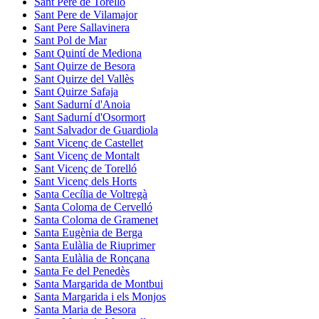
Sant Pere de Torelló
Sant Pere de Vilamajor
Sant Pere Sallavinera
Sant Pol de Mar
Sant Quintí de Mediona
Sant Quirze de Besora
Sant Quirze del Vallès
Sant Quirze Safaja
Sant Sadurní d'Anoia
Sant Sadurní d'Osormort
Sant Salvador de Guardiola
Sant Vicenç de Castellet
Sant Vicenç de Montalt
Sant Vicenç de Torelló
Sant Vicenç dels Horts
Santa Cecília de Voltregà
Santa Coloma de Cervelló
Santa Coloma de Gramenet
Santa Eugènia de Berga
Santa Eulàlia de Riuprimer
Santa Eulàlia de Ronçana
Santa Fe del Penedès
Santa Margarida de Montbui
Santa Margarida i els Monjos
Santa Maria de Besora