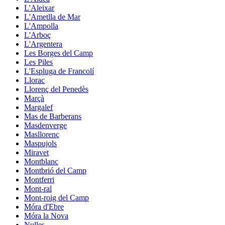
L'Aleixar
L'Ametlla de Mar
L'Ampolla
L'Arboç
L'Argentera
Les Borges del Camp
Les Piles
L'Espluga de Francolí
Llorac
Llorenç del Penedès
Marçà
Margalef
Mas de Barberans
Masdenverge
Masllorenç
Maspujols
Miravet
Montblanc
Montbrió del Camp
Montferri
Mont-ral
Mont-roig del Camp
Móra d'Ebre
Móra la Nova
Nulles