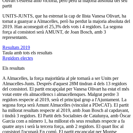
Olivart s'estrena amb victòria, però perd la majoria absoluta del seu
partit
UNITS-JUNTS, que ha estrenat la cap de llista Vanesa Olivart, ha
tornat a guanyar a Almacelles, però ha perdut la majoria absoluta del
2019. Han aconseguit el 25,3% dels vots i 4 regidors. La segona
força al consistori serà AMUNT, de Joan Bosch, amb 3
representants.
Resultats 2019
Taula amb tots els resultats
Regidors electes
Els resultats
A Almacelles, la força majoritària al ple tornarà a ser Units per
Almacelles-Junts. Després d'aquest 28M tindran 4 dels 13 regidors
del consistori. El partit encapçalat per Vanesa Olivart ha estat el més
votat entre els almacellencs i almacellenques. Malgrat perdre 3
regidors respecte al 2019, serà el principal grup a l'Ajuntament. La
segona força serà Amunt Almacelles (vinculat a PDeCAT). El partit
ha millorat resultats respecte al 2019, amb Joan Bosch al capdavant,
i tindrà 3 regidors. El Partit dels Socialistes de Catalunya, amb Òscar
Garcia com a número 1, ha millorat els seus resultats respecte a fa
quatre anys i serà la tercera força, amb 2 regidors. El quart lloc al
consistori l'ocuparà En comú. El partit encapçalat per Montse