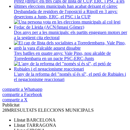
Desbandada de regidors de l'oposició a Ripoll en 3 anys:
desercions a Junts, ERC, el PSC i la CUP
Dos anys per a les municipals: els partits engeguen motors per
a la següent cita electoral
Tres batlles en quatre anys: Vale Pino, nou alcalde de
Torredembarra en un pacte PSC-ERC-Junts
L'any de la reforma del "només sí és sí", el petó de Rubiales i
el negacionisme reaccionari
compartir a Whatsapp
compartir a Facebook
compartir a X
Publicitat
28M
RESULTATS ELECCIONS MUNICIPALS
Llistat
BARCELONA
Llistat
TARRAGONA