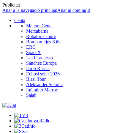
Publicitat
Anar a la navegació principal
Anar al contingut
Ceuta
Menors Ceuta
Mercabarna
Robatoris coure
Bombardejos Kíiv
ERC
SpaceX
Isaki Lacuesta
Sánchez Europa
Dron Rússia
Eclipsi solar 2026
Blasi Tour
Aleksander Sekulic
Infantino Marroc
Salah