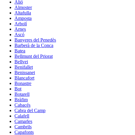
Alió
Almoster
Altafulla
Amposta
Arbolí
Arnes
Ascó
Banyeres del Penedès
Barberà de la Conca
Batea
Bellmunt del Priorat
Bellvei
Benifallet
Benissanet
Blancafort
Bonastre
Bot
Botarell
Bràfim
Cabacés
Cabra del Camp
Calafell
Camarles
Cambrils
Capafonts