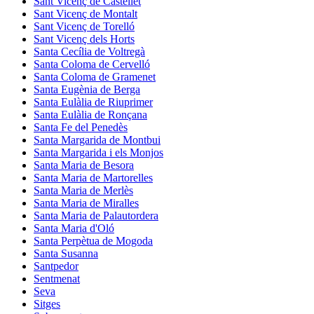
Sant Vicenç de Castellet
Sant Vicenç de Montalt
Sant Vicenç de Torelló
Sant Vicenç dels Horts
Santa Cecília de Voltregà
Santa Coloma de Cervelló
Santa Coloma de Gramenet
Santa Eugènia de Berga
Santa Eulàlia de Riuprimer
Santa Eulàlia de Ronçana
Santa Fe del Penedès
Santa Margarida de Montbui
Santa Margarida i els Monjos
Santa Maria de Besora
Santa Maria de Martorelles
Santa Maria de Merlès
Santa Maria de Miralles
Santa Maria de Palautordera
Santa Maria d'Oló
Santa Perpètua de Mogoda
Santa Susanna
Santpedor
Sentmenat
Seva
Sitges