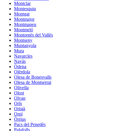
Montclar
Montesquiu
Montgat
Montmajor
Montmaneu
Montmeló
Montornès del Vallès
Montseny
Muntanyola
Mura
Navarcles
Navàs
Òdena
Olèrdola
Olesa de Bonesvalls
Olesa de Montserrat
Olivella
Olost
Olvan
Orís
Oristà
Orpí
Òrrius
Pacs del Penedès
Palafolls