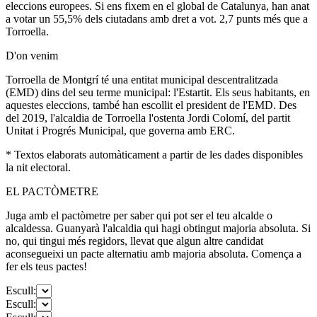
eleccions europees. Si ens fixem en el global de Catalunya, han anat
a votar un 55,5% dels ciutadans amb dret a vot. 2,7 punts més que a
Torroella.
D'on venim
Torroella de Montgrí té una entitat municipal descentralitzada
(EMD) dins del seu terme municipal: l'Estartit. Els seus habitants, en
aquestes eleccions, també han escollit el president de l'EMD. Des
del 2019, l'alcaldia de Torroella l'ostenta Jordi Colomí, del partit
Unitat i Progrés Municipal, que governa amb ERC.
* Textos elaborats automàticament a partir de les dades disponibles
la nit electoral.
EL PACTÒMETRE
Juga amb el pactòmetre per saber qui pot ser el teu alcalde o
alcaldessa. Guanyarà l'alcaldia qui hagi obtingut majoria absoluta. Si
no, qui tingui més regidors, llevat que algun altre candidat
aconsegueixi un pacte alternatiu amb majoria absoluta. Comença a
fer els teus pactes!
Escull:
Escull: