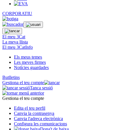
CORPORATIU
El meu 3Cat
La meva llista
El meu 3CatInfo
Els meus temes
Les meves firmes
Notícies guardades
Butlletins
Gestiona el teu compte
Tanca sessió
Gestiona el teu compte
Edita el teu perfil
Canvia la contrasenya
Canvia l'adreça electrònica
Configura les comunicacions
Dona't de baixa