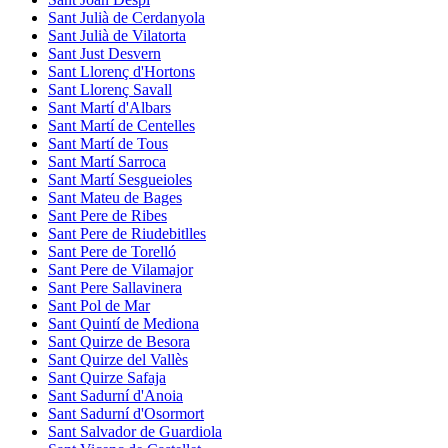
Sant Julià de Cerdanyola
Sant Julià de Vilatorta
Sant Just Desvern
Sant Llorenç d'Hortons
Sant Llorenç Savall
Sant Martí d'Albars
Sant Martí de Centelles
Sant Martí de Tous
Sant Martí Sarroca
Sant Martí Sesgueioles
Sant Mateu de Bages
Sant Pere de Ribes
Sant Pere de Riudebitlles
Sant Pere de Torelló
Sant Pere de Vilamajor
Sant Pere Sallavinera
Sant Pol de Mar
Sant Quintí de Mediona
Sant Quirze de Besora
Sant Quirze del Vallès
Sant Quirze Safaja
Sant Sadurní d'Anoia
Sant Sadurní d'Osormort
Sant Salvador de Guardiola