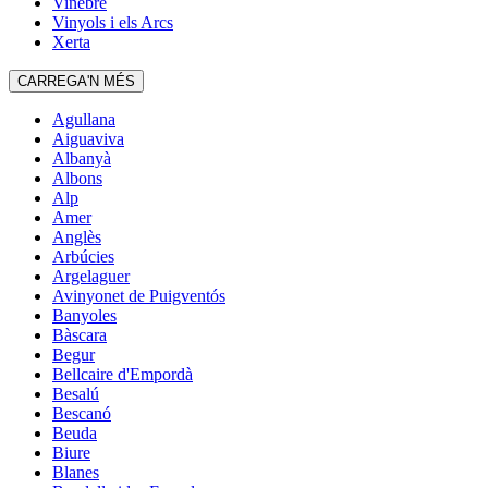
Vinebre
Vinyols i els Arcs
Xerta
CARREGA'N MÉS
Agullana
Aiguaviva
Albanyà
Albons
Alp
Amer
Anglès
Arbúcies
Argelaguer
Avinyonet de Puigventós
Banyoles
Bàscara
Begur
Bellcaire d'Empordà
Besalú
Bescanó
Beuda
Biure
Blanes