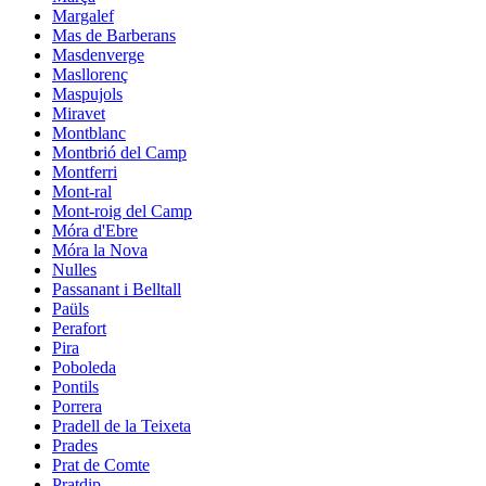
Margalef
Mas de Barberans
Masdenverge
Masllorenç
Maspujols
Miravet
Montblanc
Montbrió del Camp
Montferri
Mont-ral
Mont-roig del Camp
Móra d'Ebre
Móra la Nova
Nulles
Passanant i Belltall
Paüls
Perafort
Pira
Poboleda
Pontils
Porrera
Pradell de la Teixeta
Prades
Prat de Comte
Pratdip