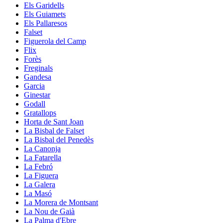
Els Garidells
Els Guiamets
Els Pallaresos
Falset
Figuerola del Camp
Flix
Forès
Freginals
Gandesa
Garcia
Ginestar
Godall
Gratallops
Horta de Sant Joan
La Bisbal de Falset
La Bisbal del Penedès
La Canonja
La Fatarella
La Febró
La Figuera
La Galera
La Masó
La Morera de Montsant
La Nou de Gaià
La Palma d'Ebre