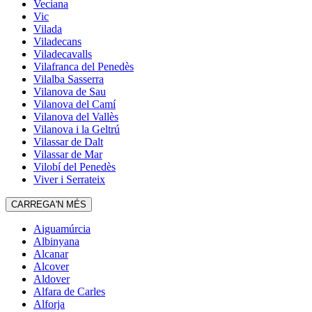
Veciana
Vic
Vilada
Viladecans
Viladecavalls
Vilafranca del Penedès
Vilalba Sasserra
Vilanova de Sau
Vilanova del Camí
Vilanova del Vallès
Vilanova i la Geltrú
Vilassar de Dalt
Vilassar de Mar
Vilobí del Penedès
Viver i Serrateix
CARREGA'N MÉS
Aiguamúrcia
Albinyana
Alcanar
Alcover
Aldover
Alfara de Carles
Alforja