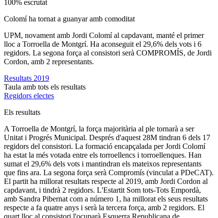
100% escrutat
Colomí ha tornat a guanyar amb comoditat
UPM, novament amb Jordi Colomí al capdavant, manté el primer
lloc a Torroella de Montgrí. Ha aconseguit el 29,6% dels vots i 6
regidors. La segona força al consistori serà COMPROMÍS, de Jordi
Cordon, amb 2 representants.
Resultats 2019
Taula amb tots els resultats
Regidors electes
Els resultats
A Torroella de Montgrí, la força majoritària al ple tornarà a ser
Unitat i Progrés Municipal. Després d'aquest 28M tindran 6 dels 17
regidors del consistori. La formació encapçalada per Jordi Colomí
ha estat la més votada entre els torroellencs i torroellenques. Han
sumat el 29,6% dels vots i mantindran els mateixos representants
que fins ara. La segona força serà Compromís (vinculat a PDeCAT).
El partit ha millorat resultats respecte al 2019, amb Jordi Cordon al
capdavant, i tindrà 2 regidors. L'Estartit Som tots-Tots Empordà,
amb Sandra Pibernat com a número 1, ha millorat els seus resultats
respecte a fa quatre anys i serà la tercera força, amb 2 regidors. El
quart lloc al consistori l'ocuparà Esquerra Republicana de