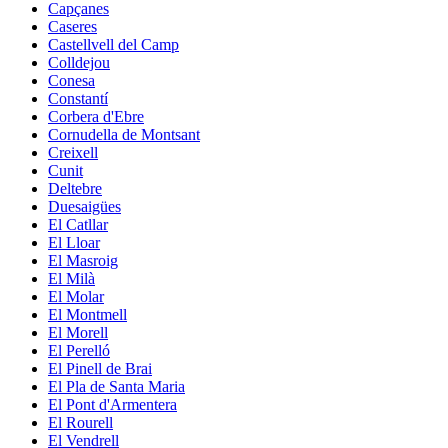
Capçanes
Caseres
Castellvell del Camp
Colldejou
Conesa
Constantí
Corbera d'Ebre
Cornudella de Montsant
Creixell
Cunit
Deltebre
Duesaigües
El Catllar
El Lloar
El Masroig
El Milà
El Molar
El Montmell
El Morell
El Perelló
El Pinell de Brai
El Pla de Santa Maria
El Pont d'Armentera
El Rourell
El Vendrell