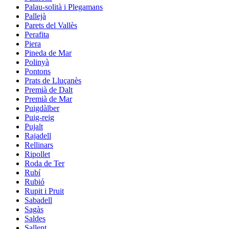
Palau-solità i Plegamans
Pallejà
Parets del Vallès
Perafita
Piera
Pineda de Mar
Polinyà
Pontons
Prats de Lluçanès
Premià de Dalt
Premià de Mar
Puigdàlber
Puig-reig
Pujalt
Rajadell
Rellinars
Ripollet
Roda de Ter
Rubí
Rubió
Rupit i Pruit
Sabadell
Sagàs
Saldes
Sallent