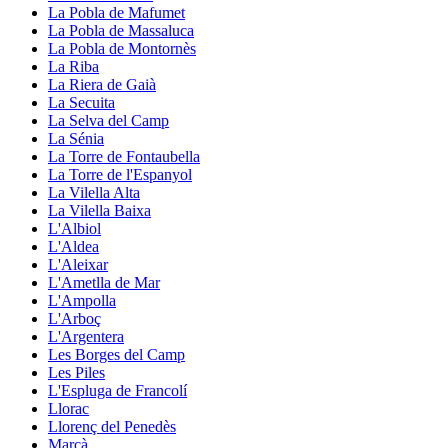
La Pobla de Mafumet
La Pobla de Massaluca
La Pobla de Montornès
La Riba
La Riera de Gaià
La Secuita
La Selva del Camp
La Sénia
La Torre de Fontaubella
La Torre de l'Espanyol
La Vilella Alta
La Vilella Baixa
L'Albiol
L'Aldea
L'Aleixar
L'Ametlla de Mar
L'Ampolla
L'Arboç
L'Argentera
Les Borges del Camp
Les Piles
L'Espluga de Francolí
Llorac
Llorenç del Penedès
Marçà