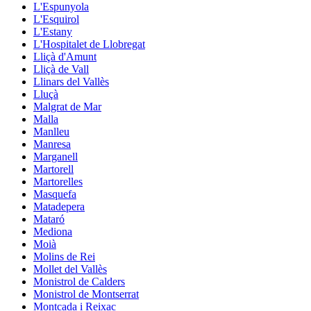
L'Espunyola
L'Esquirol
L'Estany
L'Hospitalet de Llobregat
Lliçà d'Amunt
Lliçà de Vall
Llinars del Vallès
Lluçà
Malgrat de Mar
Malla
Manlleu
Manresa
Marganell
Martorell
Martorelles
Masquefa
Matadepera
Mataró
Mediona
Moià
Molins de Rei
Mollet del Vallès
Monistrol de Calders
Monistrol de Montserrat
Montcada i Reixac