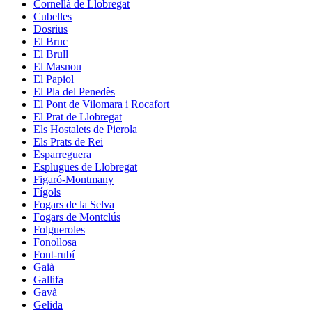
Cornellà de Llobregat
Cubelles
Dosrius
El Bruc
El Brull
El Masnou
El Papiol
El Pla del Penedès
El Pont de Vilomara i Rocafort
El Prat de Llobregat
Els Hostalets de Pierola
Els Prats de Rei
Esparreguera
Esplugues de Llobregat
Figaró-Montmany
Fígols
Fogars de la Selva
Fogars de Montclús
Folgueroles
Fonollosa
Font-rubí
Gaià
Gallifa
Gavà
Gelida