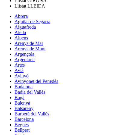
Llistat
GIRONA
Llistat
LLEIDA
Abrera
Aguilar de Segarra
Aiguafreda
Alella
Alpens
Arenys de Mar
Arenys de Munt
Argençola
Argentona
Artés
Avià
Avinyó
Avinyonet del Penedès
Badalona
Badia del Vallès
Bagà
Balenyà
Balsareny
Barberà del Vallès
Barcelona
Begues
Bellprat