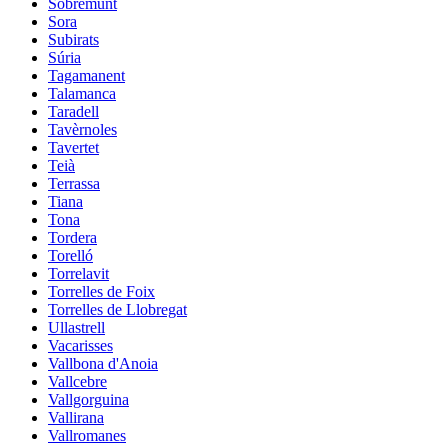
Sobremunt
Sora
Subirats
Súria
Tagamanent
Talamanca
Taradell
Tavèrnoles
Tavertet
Teià
Terrassa
Tiana
Tona
Tordera
Torelló
Torrelavit
Torrelles de Foix
Torrelles de Llobregat
Ullastrell
Vacarisses
Vallbona d'Anoia
Vallcebre
Vallgorguina
Vallirana
Vallromanes