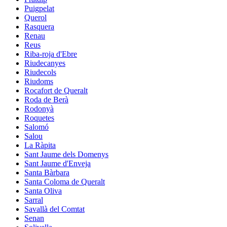
Puigpelat
Querol
Rasquera
Renau
Reus
Riba-roja d'Ebre
Riudecanyes
Riudecols
Riudoms
Rocafort de Queralt
Roda de Berà
Rodonyà
Roquetes
Salomó
Salou
La Ràpita
Sant Jaume dels Domenys
Sant Jaume d'Enveja
Santa Bàrbara
Santa Coloma de Queralt
Santa Oliva
Sarral
Savallà del Comtat
Senan