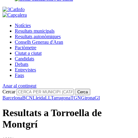
Notícies
Resultats municipals
Resultats autonòmiques
Conselh Generau d'Aran
Pactòmetre
Ciutat a ciutat
Candidats
Debats
Entrevistes
Faqs
Anar al contingut
Cercar
Cerca
Barcelona
BCN
Lleida
LL
Tarragona
TGN
Girona
GI
Resultats a Torroella de
Montgrí