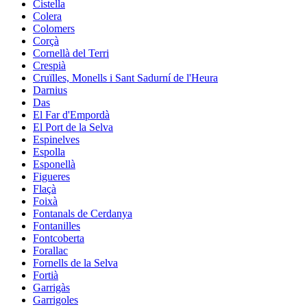
Cistella
Colera
Colomers
Corçà
Cornellà del Terri
Crespià
Cruïlles, Monells i Sant Sadurní de l'Heura
Darnius
Das
El Far d'Empordà
El Port de la Selva
Espinelves
Espolla
Esponellà
Figueres
Flaçà
Foixà
Fontanals de Cerdanya
Fontanilles
Fontcoberta
Forallac
Fornells de la Selva
Fortià
Garrigàs
Garrigoles