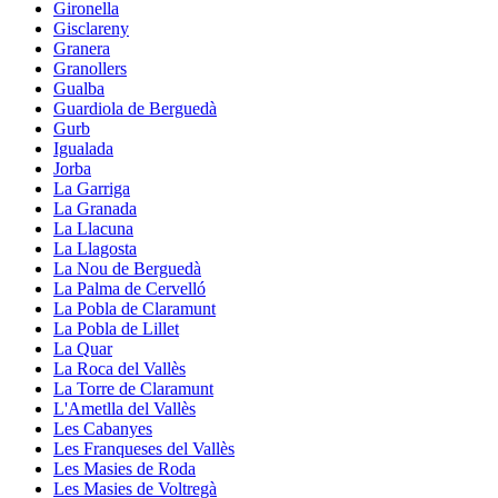
Gironella
Gisclareny
Granera
Granollers
Gualba
Guardiola de Berguedà
Gurb
Igualada
Jorba
La Garriga
La Granada
La Llacuna
La Llagosta
La Nou de Berguedà
La Palma de Cervelló
La Pobla de Claramunt
La Pobla de Lillet
La Quar
La Roca del Vallès
La Torre de Claramunt
L'Ametlla del Vallès
Les Cabanyes
Les Franqueses del Vallès
Les Masies de Roda
Les Masies de Voltregà