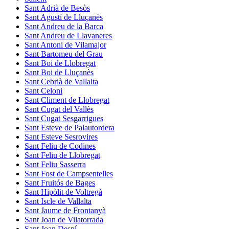
Sant Adrià de Besòs
Sant Agustí de Lluçanès
Sant Andreu de la Barca
Sant Andreu de Llavaneres
Sant Antoni de Vilamajor
Sant Bartomeu del Grau
Sant Boi de Llobregat
Sant Boi de Lluçanès
Sant Cebrià de Vallalta
Sant Celoni
Sant Climent de Llobregat
Sant Cugat del Vallès
Sant Cugat Sesgarrigues
Sant Esteve de Palautordera
Sant Esteve Sesrovires
Sant Feliu de Codines
Sant Feliu de Llobregat
Sant Feliu Sasserra
Sant Fost de Campsentelles
Sant Fruitós de Bages
Sant Hipòlit de Voltregà
Sant Iscle de Vallalta
Sant Jaume de Frontanyà
Sant Joan de Vilatorrada
Sant Joan Despí