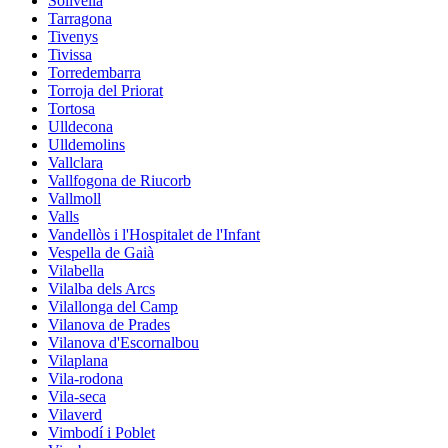
Solivella
Tarragona
Tivenys
Tivissa
Torredembarra
Torroja del Priorat
Tortosa
Ulldecona
Ulldemolins
Vallclara
Vallfogona de Riucorb
Vallmoll
Valls
Vandellòs i l'Hospitalet de l'Infant
Vespella de Gaià
Vilabella
Vilalba dels Arcs
Vilallonga del Camp
Vilanova de Prades
Vilanova d'Escornalbou
Vilaplana
Vila-rodona
Vila-seca
Vilaverd
Vimbodí i Poblet