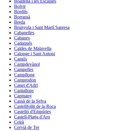
Boadella i les Escaules
Bolvir
Bordils
Borrassà
Breda
Brunyola i Sant Martí Sapresa
Cabanelles
Cabanes
Cadaqués
Caldes de Malavella
Calonge i Sant Antoni
Camós
Campdevànol
Campelles
Campllong
Camprodon
Canet d'Adri
Cantallops
Capmany
Cassà de la Selva
Castellfollit de la Roca
Castelló d'Empúries
Castell-Platja d'Aro
Celrà
Cervià de Ter