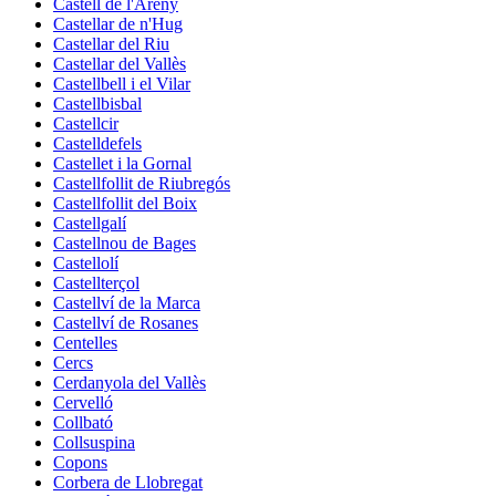
Castell de l'Areny
Castellar de n'Hug
Castellar del Riu
Castellar del Vallès
Castellbell i el Vilar
Castellbisbal
Castellcir
Castelldefels
Castellet i la Gornal
Castellfollit de Riubregós
Castellfollit del Boix
Castellgalí
Castellnou de Bages
Castellolí
Castellterçol
Castellví de la Marca
Castellví de Rosanes
Centelles
Cercs
Cerdanyola del Vallès
Cervelló
Collbató
Collsuspina
Copons
Corbera de Llobregat