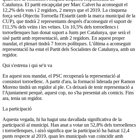
Catalunya. El partit encapçalat per Marc Calvet ha aconseguit el
12,2% dels vots i 2 regidors, 2 menys que el 2019. La cinquena
força serà Objectiu Torroella l'Estartit (amb la marca municipal de la
CUP), que tindrà 2 representants després d'aconseguir el suport de
l'11,5% dels veïns i les veïnes. Un 10,5% dels torroellencs i
torroellenques han donat suport a Junts per Catalunya, que serà el
sisè partit amb representació, amb 2 regidors. En aquest proper
mandat, el plenari tindrà 7 forces polítiques. L'última a aconseguir
representació ha estat el Partit dels Socialistes de Catalunya, amb un
regidor.
Qui s'estrena i qui se'n va
En aquest nou mandat, el PSC recuperarà la representació al
consistori torroellenc. A partir d'ara, la formació liderada per Ramon
Moreno tindrà un regidor al ple. Cs deixarà de tenir representació a
l'Ajuntament perquè, aquest cop, no s'ha presentat als comicis. Fins
ara, tenia un regidor.
La participació
Aquesta vegada, hi ha hagut una davallada significativa de la
participació al municipi. Han anat a votar un 52,8% dels torroellencs
i torroellenques, i això significa que la participació ha baixat 12,4
punts respecte al 2019, quan les municipals van coincidir amb