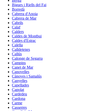
Berga
Bigues i Riells del Fai
Borredà
Cabrera d'Anoia
Cabrera de Mar
Cabrils
Calaf
Calders
Caldes de Montbui
Caldes d'Estrac
Calella
Calldetenes
Callús
Calonge de Segarra
Campins
Canet de Mar
Canovelles
Cànoves i Samalús
Canyelles
Capellades
Capolat
Cardedeu
Cardona
Carme
Casserres