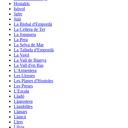
Hostalric
Isòvol
Jafre
Juià
La Bisbal d'Empordà
La Cellera de Ter
La Jonquera
La Pera
La Selva de Mar
La Tallada d'Empordà
La Vajol
La Vall de Bianya
La Vall d'en Bas
L'Armentera
Les Llosses
Les Planes d'Hostoles
Les Preses
L'Escala
Lladó
Llagostera
Llambilles
Llanars
Llançà
Llers
Llívia