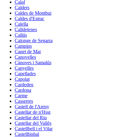
Calaf
Calders
Caldes de Montbui
Caldes d'Estrac
Calella
Calldetenes
Callús
Calonge de Segarra
Campins
Canet de Mar
Canovelles
Cànoves i Samalús
Canyelles
Capellades
Capolat
Cardedeu
Cardona
Carme
Casserres
Castell de l'Areny
Castellar de n'Hug
Castellar del Riu
Castellar del Vallès
Castellbell i el Vilar
Castellbisbal