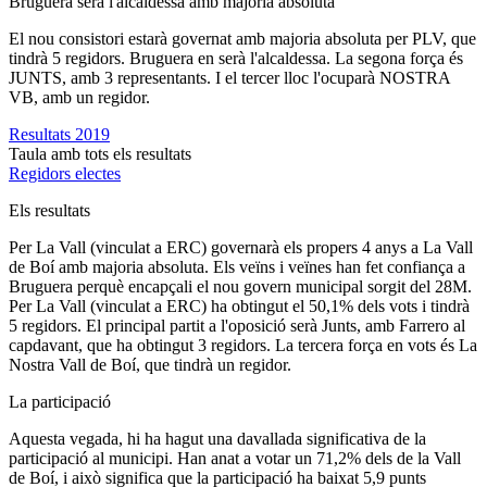
Bruguera serà l'alcaldessa amb majoria absoluta
El nou consistori estarà governat amb majoria absoluta per PLV, que
tindrà 5 regidors. Bruguera en serà l'alcaldessa. La segona força és
JUNTS, amb 3 representants. I el tercer lloc l'ocuparà NOSTRA
VB, amb un regidor.
Resultats 2019
Taula amb tots els resultats
Regidors electes
Els resultats
Per La Vall (vinculat a ERC) governarà els propers 4 anys a La Vall
de Boí amb majoria absoluta. Els veïns i veïnes han fet confiança a
Bruguera perquè encapçali el nou govern municipal sorgit del 28M.
Per La Vall (vinculat a ERC) ha obtingut el 50,1% dels vots i tindrà
5 regidors. El principal partit a l'oposició serà Junts, amb Farrero al
capdavant, que ha obtingut 3 regidors. La tercera força en vots és La
Nostra Vall de Boí, que tindrà un regidor.
La participació
Aquesta vegada, hi ha hagut una davallada significativa de la
participació al municipi. Han anat a votar un 71,2% dels de la Vall
de Boí, i això significa que la participació ha baixat 5,9 punts