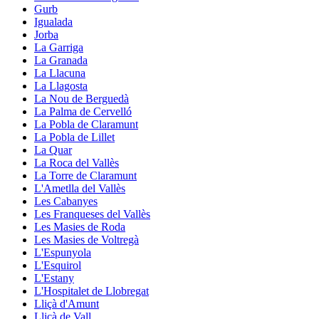
Gurb
Igualada
Jorba
La Garriga
La Granada
La Llacuna
La Llagosta
La Nou de Berguedà
La Palma de Cervelló
La Pobla de Claramunt
La Pobla de Lillet
La Quar
La Roca del Vallès
La Torre de Claramunt
L'Ametlla del Vallès
Les Cabanyes
Les Franqueses del Vallès
Les Masies de Roda
Les Masies de Voltregà
L'Espunyola
L'Esquirol
L'Estany
L'Hospitalet de Llobregat
Lliçà d'Amunt
Lliçà de Vall