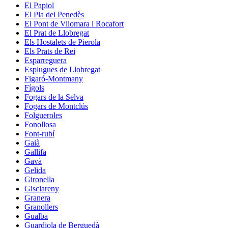
El Papiol
El Pla del Penedès
El Pont de Vilomara i Rocafort
El Prat de Llobregat
Els Hostalets de Pierola
Els Prats de Rei
Esparreguera
Esplugues de Llobregat
Figaró-Montmany
Fígols
Fogars de la Selva
Fogars de Montclús
Folgueroles
Fonollosa
Font-rubí
Gaià
Gallifa
Gavà
Gelida
Gironella
Gisclareny
Granera
Granollers
Gualba
Guardiola de Berguedà