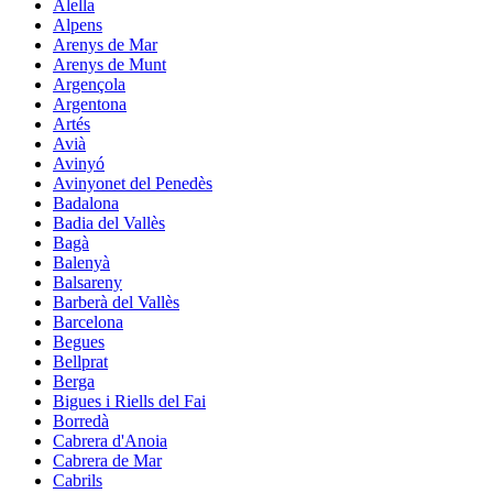
Alella
Alpens
Arenys de Mar
Arenys de Munt
Argençola
Argentona
Artés
Avià
Avinyó
Avinyonet del Penedès
Badalona
Badia del Vallès
Bagà
Balenyà
Balsareny
Barberà del Vallès
Barcelona
Begues
Bellprat
Berga
Bigues i Riells del Fai
Borredà
Cabrera d'Anoia
Cabrera de Mar
Cabrils