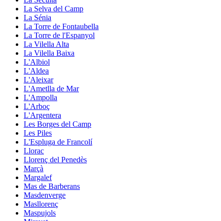
La Selva del Camp
La Sénia
La Torre de Fontaubella
La Torre de l'Espanyol
La Vilella Alta
La Vilella Baixa
L'Albiol
L'Aldea
L'Aleixar
L'Ametlla de Mar
L'Ampolla
L'Arboç
L'Argentera
Les Borges del Camp
Les Piles
L'Espluga de Francolí
Llorac
Llorenç del Penedès
Marçà
Margalef
Mas de Barberans
Masdenverge
Masllorenç
Maspujols