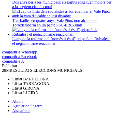
Dos anys per a les municipals: els partits engeguen motors per
a la següent cita electoral
Tres batlles en quatre anys: Vale Pino, nou alcalde de
Torredembarra en un pacte PSC-ERC-Junts
L'any de la reforma del "només sí és sí", el petó de Rubiales i
el negacionisme reaccionari
compartir a Whatsapp
compartir a Facebook
compartir a X
Publicitat
28M
RESULTATS ELECCIONS MUNICIPALS
Llistat
BARCELONA
Llistat
TARRAGONA
Llistat
GIRONA
Llistat
LLEIDA
Abrera
Aguilar de Segarra
Aiguafreda