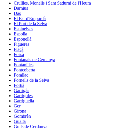
Cruïlles, Monells i Sant Sadurní de l'Heura
Darnius
Das
El Far d'Empordà
El Port de la Selva
Espinelves
Espolla
Esponellà
Figueres
Flaçà
Foixà
Fontanals de Cerdanya
Fontanilles
Fontcoberta
Forallac
Fornells de la Selva
Fortià
Garrigàs
Garrigoles
Garriguella
Ger
Girona
Gombrèn
Gualta
Guils de Cerdanya