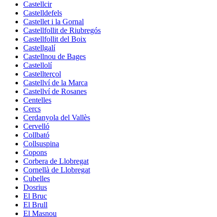
Castellcir
Castelldefels
Castellet i la Gornal
Castellfollit de Riubregós
Castellfollit del Boix
Castellgalí
Castellnou de Bages
Castellolí
Castellterçol
Castellví de la Marca
Castellví de Rosanes
Centelles
Cercs
Cerdanyola del Vallès
Cervelló
Collbató
Collsuspina
Copons
Corbera de Llobregat
Cornellà de Llobregat
Cubelles
Dosrius
El Bruc
El Brull
El Masnou