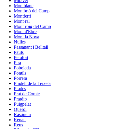
Miravet
Montblanc
Montbrió del Camp
Montferri
Mont-ral
Mont-roig del Camp
Móra d'Ebre
Móra la Nova
Nulles
Passanant i Belltall
Paüls
Perafort
Pira
Poboleda
Pontils
Porrera
Pradell de la Teixeta
Prades
Prat de Comte
Pratdip
Puigpelat
Querol
Rasquera
Renau
Reus