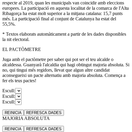
respecte al 2019, quan les municipals van coincidir amb eleccions
europees. La participació en aquesta localitat de la comarca de l'Alta
Ribagorça ha estat molt superior a la mitjana catalana: 15,7 punts
més. La participació final al conjunt de Catalunya ha estat del
55,5%.
* Textos elaborats automàticament a partir de les dades disponibles
la nit electoral.
EL PACTÒMETRE
Juga amb el pactòmetre per saber qui pot ser el teu alcalde o
alcaldessa. Guanyarà l'alcaldia qui hagi obtingut majoria absoluta. Si
no, qui tingui més regidors, llevat que algun altre candidat
aconsegueixi un pacte alternatiu amb majoria absoluta. Comença a
fer els teus pactes!
Escull:
Escull:
Escull:
REINICIA
REFRESCA
DADES
MAJORIA ABSOLUTA
REINICIA
REFRESCA
DADES