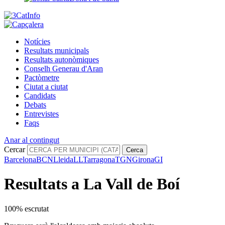
Notícies
Resultats municipals
Resultats autonòmiques
Conselh Generau d'Aran
Pactòmetre
Ciutat a ciutat
Candidats
Debats
Entrevistes
Faqs
Anar al contingut
Cercar
Cerca
Barcelona
BCN
Lleida
LL
Tarragona
TGN
Girona
GI
Resultats a La Vall de Boí
100% escrutat