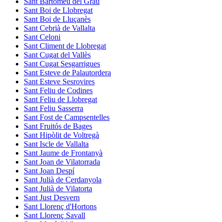
Sant Bartomeu del Grau
Sant Boi de Llobregat
Sant Boi de Lluçanès
Sant Cebrià de Vallalta
Sant Celoni
Sant Climent de Llobregat
Sant Cugat del Vallès
Sant Cugat Sesgarrigues
Sant Esteve de Palautordera
Sant Esteve Sesrovires
Sant Feliu de Codines
Sant Feliu de Llobregat
Sant Feliu Sasserra
Sant Fost de Campsentelles
Sant Fruitós de Bages
Sant Hipòlit de Voltregà
Sant Iscle de Vallalta
Sant Jaume de Frontanyà
Sant Joan de Vilatorrada
Sant Joan Despí
Sant Julià de Cerdanyola
Sant Julià de Vilatorta
Sant Just Desvern
Sant Llorenç d'Hortons
Sant Llorenç Savall