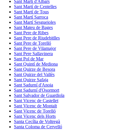
Sant Martí d'Albars
Sant Martí de Centelles
Sant Martí de Tous
Sant Martí Sarroca
Sant Martí Sesgueioles
Sant Mateu de Bages
Sant Pere de Ribes
Sant Pere de Riudebitlles
Sant Pere de Torelló
Sant Pere de Vilamajor
Sant Pere Sallavinera
Sant Pol de Mar
Sant Quintí de Mediona
Sant Quirze de Besora
Sant Quirze del Vallès
Sant Quirze Safaja
Sant Sadurní d'Anoia
Sant Sadurní d'Osormort
Sant Salvador de Guardiola
Sant Vicenç de Castellet
Sant Vicenç de Montalt
Sant Vicenç de Torelló
Sant Vicenç dels Horts
Santa Cecília de Voltregà
Santa Coloma de Cervelló