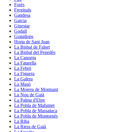
Forès
Freginals
Gandesa
Garcia
Ginestar
Godall
Gratallops
Horta de Sant Joan
La Bisbal de Falset
La Bisbal del Penedès
La Canonja
La Fatarella
La Febró
La Figuera
La Galera
La Masó
La Morera de Montsant
La Nou de Gaià
La Palma d'Ebre
La Pobla de Mafumet
La Pobla de Massaluca
La Pobla de Montornès
La Riba
La Riera de Gaià
La Secuita