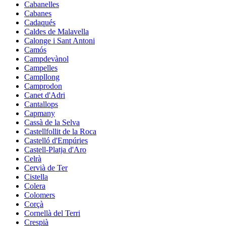
Cabanelles
Cabanes
Cadaqués
Caldes de Malavella
Calonge i Sant Antoni
Camós
Campdevànol
Campelles
Campllong
Camprodon
Canet d'Adri
Cantallops
Capmany
Cassà de la Selva
Castellfollit de la Roca
Castelló d'Empúries
Castell-Platja d'Aro
Celrà
Cervià de Ter
Cistella
Colera
Colomers
Corçà
Cornellà del Terri
Crespià