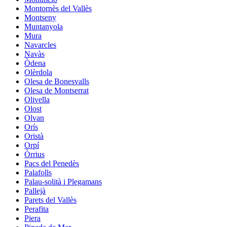
Montornès del Vallès
Montseny
Muntanyola
Mura
Navarcles
Navàs
Òdena
Olèrdola
Olesa de Bonesvalls
Olesa de Montserrat
Olivella
Olost
Olvan
Orís
Oristà
Orpí
Òrrius
Pacs del Penedès
Palafolls
Palau-solità i Plegamans
Pallejà
Parets del Vallès
Perafita
Piera