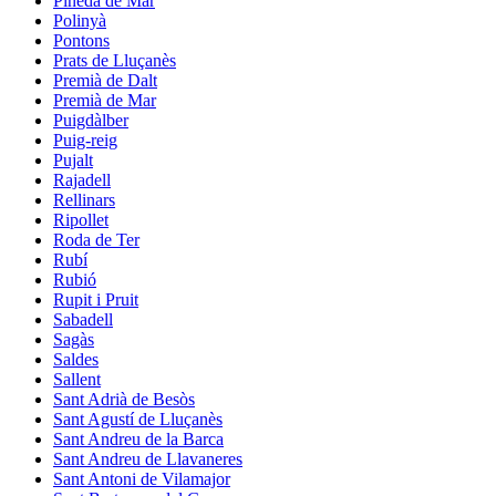
Pineda de Mar
Polinyà
Pontons
Prats de Lluçanès
Premià de Dalt
Premià de Mar
Puigdàlber
Puig-reig
Pujalt
Rajadell
Rellinars
Ripollet
Roda de Ter
Rubí
Rubió
Rupit i Pruit
Sabadell
Sagàs
Saldes
Sallent
Sant Adrià de Besòs
Sant Agustí de Lluçanès
Sant Andreu de la Barca
Sant Andreu de Llavaneres
Sant Antoni de Vilamajor