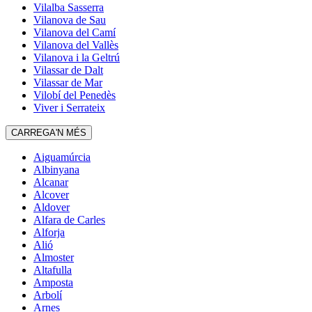
Vilalba Sasserra
Vilanova de Sau
Vilanova del Camí
Vilanova del Vallès
Vilanova i la Geltrú
Vilassar de Dalt
Vilassar de Mar
Vilobí del Penedès
Viver i Serrateix
CARREGA'N MÉS
Aiguamúrcia
Albinyana
Alcanar
Alcover
Aldover
Alfara de Carles
Alforja
Alió
Almoster
Altafulla
Amposta
Arbolí
Arnes