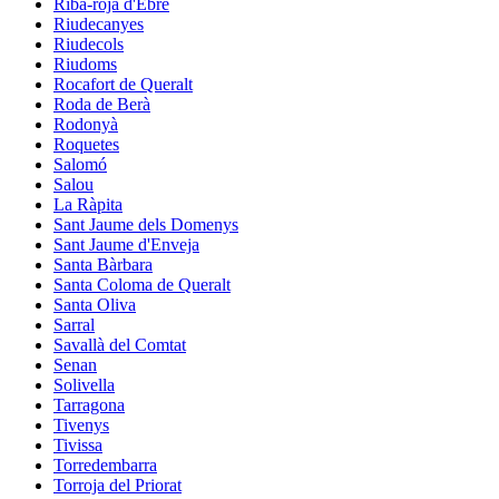
Riba-roja d'Ebre
Riudecanyes
Riudecols
Riudoms
Rocafort de Queralt
Roda de Berà
Rodonyà
Roquetes
Salomó
Salou
La Ràpita
Sant Jaume dels Domenys
Sant Jaume d'Enveja
Santa Bàrbara
Santa Coloma de Queralt
Santa Oliva
Sarral
Savallà del Comtat
Senan
Solivella
Tarragona
Tivenys
Tivissa
Torredembarra
Torroja del Priorat