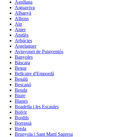
Agullana
Aiguaviva
Albanyà
Albons
Alp
Amer
Anglès
Arbúcies
Argelaguer
Avinyonet de Puigventós
Banyoles
Bàscara
Begur
Bellcaire d'Empordà
Besalú
Bescanó
Beuda
Biure
Blanes
Boadella i les Escaules
Bolvir
Bordils
Borrassà
Breda
Brunyola i Sant Martí Sapresa