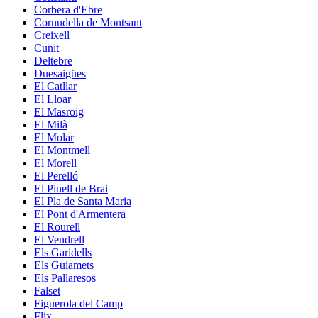
Corbera d'Ebre
Cornudella de Montsant
Creixell
Cunit
Deltebre
Duesaigües
El Catllar
El Lloar
El Masroig
El Milà
El Molar
El Montmell
El Morell
El Perelló
El Pinell de Brai
El Pla de Santa Maria
El Pont d'Armentera
El Rourell
El Vendrell
Els Garidells
Els Guiamets
Els Pallaresos
Falset
Figuerola del Camp
Flix