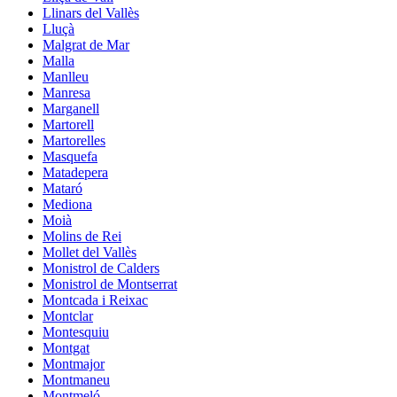
Llinars del Vallès
Lluçà
Malgrat de Mar
Malla
Manlleu
Manresa
Marganell
Martorell
Martorelles
Masquefa
Matadepera
Mataró
Mediona
Moià
Molins de Rei
Mollet del Vallès
Monistrol de Calders
Monistrol de Montserrat
Montcada i Reixac
Montclar
Montesquiu
Montgat
Montmajor
Montmaneu
Montmeló