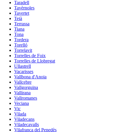
Taradell
Tavèrnoles
Tavertet
Teià
Terrassa
Tiana
Tona
Tordera
Torelló
Torrelavit
Torrelles de Foix
Torrelles de Llobregat
Ullastrell
Vacarisses
Vallbona d'Anoia
Vallcebre
Vallgorguina
Vallirana
Vallromanes
Veciana
Vic
Vilada
Viladecans
Viladecavalls
Vilafranca del Penedès