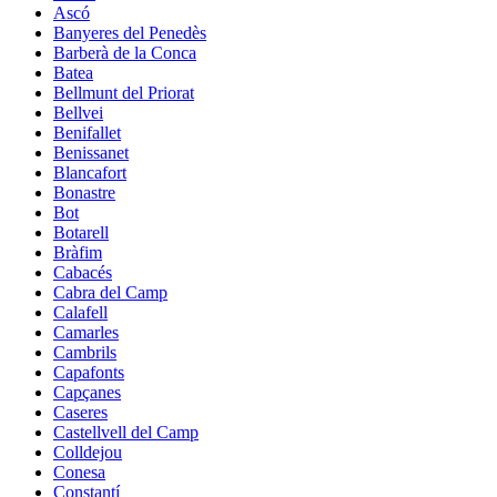
Ascó
Banyeres del Penedès
Barberà de la Conca
Batea
Bellmunt del Priorat
Bellvei
Benifallet
Benissanet
Blancafort
Bonastre
Bot
Botarell
Bràfim
Cabacés
Cabra del Camp
Calafell
Camarles
Cambrils
Capafonts
Capçanes
Caseres
Castellvell del Camp
Colldejou
Conesa
Constantí