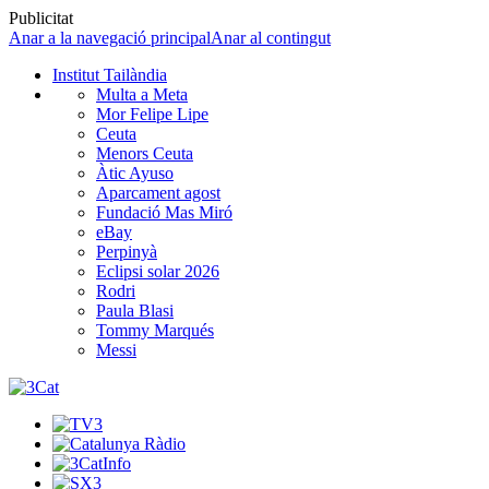
Publicitat
Anar a la navegació principal
Anar al contingut
Institut Tailàndia
Multa a Meta
Mor Felipe Lipe
Ceuta
Menors Ceuta
Àtic Ayuso
Aparcament agost
Fundació Mas Miró
eBay
Perpinyà
Eclipsi solar 2026
Rodri
Paula Blasi
Tommy Marqués
Messi