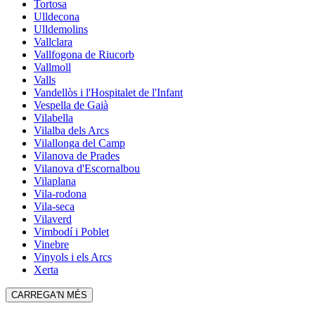
Tortosa
Ulldecona
Ulldemolins
Vallclara
Vallfogona de Riucorb
Vallmoll
Valls
Vandellòs i l'Hospitalet de l'Infant
Vespella de Gaià
Vilabella
Vilalba dels Arcs
Vilallonga del Camp
Vilanova de Prades
Vilanova d'Escornalbou
Vilaplana
Vila-rodona
Vila-seca
Vilaverd
Vimbodí i Poblet
Vinebre
Vinyols i els Arcs
Xerta
CARREGA'N MÉS