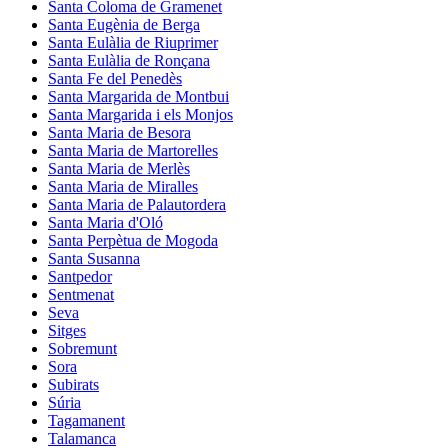
Santa Coloma de Gramenet
Santa Eugènia de Berga
Santa Eulàlia de Riuprimer
Santa Eulàlia de Ronçana
Santa Fe del Penedès
Santa Margarida de Montbui
Santa Margarida i els Monjos
Santa Maria de Besora
Santa Maria de Martorelles
Santa Maria de Merlès
Santa Maria de Miralles
Santa Maria de Palautordera
Santa Maria d'Oló
Santa Perpètua de Mogoda
Santa Susanna
Santpedor
Sentmenat
Seva
Sitges
Sobremunt
Sora
Subirats
Súria
Tagamanent
Talamanca