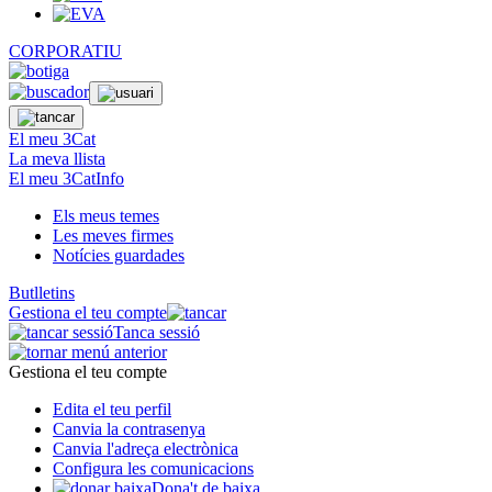
CORPORATIU
El meu 3Cat
La meva llista
El meu 3CatInfo
Els meus temes
Les meves firmes
Notícies guardades
Butlletins
Gestiona el teu compte
Tanca sessió
Gestiona el teu compte
Edita el teu perfil
Canvia la contrasenya
Canvia l'adreça electrònica
Configura les comunicacions
Dona't de baixa