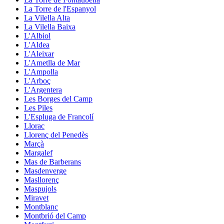
La Torre de l'Espanyol
La Vilella Alta
La Vilella Baixa
L'Albiol
L'Aldea
L'Aleixar
L'Ametlla de Mar
L'Ampolla
L'Arboç
L'Argentera
Les Borges del Camp
Les Piles
L'Espluga de Francolí
Llorac
Llorenç del Penedès
Marçà
Margalef
Mas de Barberans
Masdenverge
Masllorenç
Maspujols
Miravet
Montblanc
Montbrió del Camp