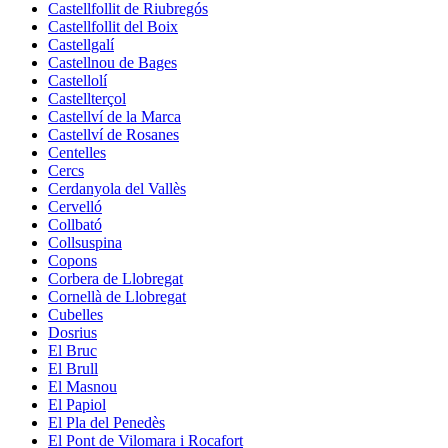
Castellfollit de Riubregós
Castellfollit del Boix
Castellgalí
Castellnou de Bages
Castellolí
Castellterçol
Castellví de la Marca
Castellví de Rosanes
Centelles
Cercs
Cerdanyola del Vallès
Cervelló
Collbató
Collsuspina
Copons
Corbera de Llobregat
Cornellà de Llobregat
Cubelles
Dosrius
El Bruc
El Brull
El Masnou
El Papiol
El Pla del Penedès
El Pont de Vilomara i Rocafort