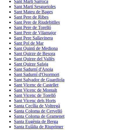
Sant Martí Sarroca
Sant Martí Sesgueioles
Sant Mateu de Bages
Sant Pere de Ribes
Sant Pere de Riudebitlles
Sant Pere de Torelló
Sant Pere de Vilamajor
Sant Pere Sallavinera
Sant Pol de Mar
Sant Quintí de Mediona
Sant Quirze de Besora
Sant Quirze del Vallès
Sant Quirze Safaja
Sant Sadurní d'Anoia
Sant Sadurní d'Osormort
Sant Salvador de Guardiola
Sant Vicenç de Castellet
Sant Vicenç de Montalt
Sant Vicenç de Torelló
Sant Vicenç dels Horts
Santa Cecília de Voltregà
Santa Coloma de Cervelló
Santa Coloma de Gramenet
Santa Eugènia de Berga
Santa Eulàlia de Riuprimer