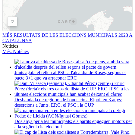
MÉS RESULTATS DE LES ELECCIONS MUNICIPALS 2023 A
CATALUNYA
Notícies
Més
: Notícies
Junts agafa el relleu al PSC a l'alcaldia de Roses, segons el
pacte 3+1 que va arraconar ERC
Desbandada de regidors de l'oposició a Ripoll en 3 anys:
desercions a Junts, ERC, el PSC i la CUP
Dos anys per a les municipals: els partits engeguen motors per
a la següent cita electoral