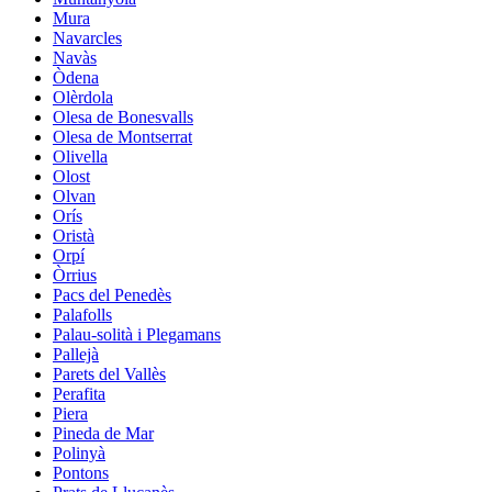
Mura
Navarcles
Navàs
Òdena
Olèrdola
Olesa de Bonesvalls
Olesa de Montserrat
Olivella
Olost
Olvan
Orís
Oristà
Orpí
Òrrius
Pacs del Penedès
Palafolls
Palau-solità i Plegamans
Pallejà
Parets del Vallès
Perafita
Piera
Pineda de Mar
Polinyà
Pontons