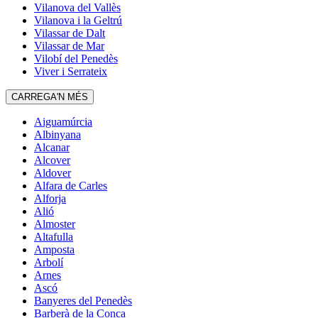
Vilanova del Vallès
Vilanova i la Geltrú
Vilassar de Dalt
Vilassar de Mar
Vilobí del Penedès
Viver i Serrateix
CARREGA'N MÉS
Aiguamúrcia
Albinyana
Alcanar
Alcover
Aldover
Alfara de Carles
Alforja
Alió
Almoster
Altafulla
Amposta
Arbolí
Arnes
Ascó
Banyeres del Penedès
Barberà de la Conca