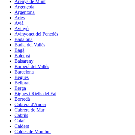
Arenys de Munt
Argençola
Argentona
Artés
Avià
Avinyó
Avinyonet del Penedès
Badalona
Badia del Vallès
Bagà
Balenyà
Balsareny
Barberà del Vallès
Barcelona
Begues
Bellprat
Berga
Bigues i Riells del Fai
Borredà
Cabrera d'Anoia
Cabrera de Mar
Cabrils
Calaf
Calders
Caldes de Montbui