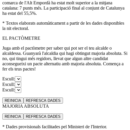
comarca de l'Alt Empordà ha estat molt superior a la mitjana
catalana: 7 punts més. La participació final al conjunt de Catalunya
ha estat del 55,5%.
* Textos elaborats automàticament a partir de les dades disponibles
la nit electoral.
EL PACTÒMETRE
Juga amb el pactòmetre per saber qui pot ser el teu alcalde o
alcaldessa. Guanyarà l'alcaldia qui hagi obtingut majoria absoluta. Si
no, qui tingui més regidors, llevat que algun altre candidat
aconsegueixi un pacte alternatiu amb majoria absoluta. Comença a
fer els teus pactes!
Escull:
Escull:
Escull:
REINICIA
REFRESCA
DADES
MAJORIA ABSOLUTA
REINICIA
REFRESCA
DADES
* Dades provisionals facilitades pel Ministeri de l'Interior.