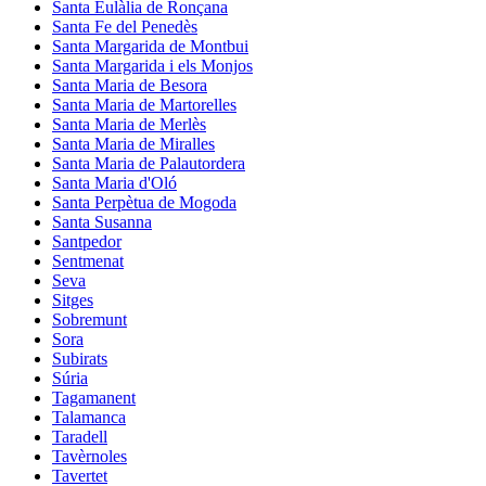
Santa Eulàlia de Ronçana
Santa Fe del Penedès
Santa Margarida de Montbui
Santa Margarida i els Monjos
Santa Maria de Besora
Santa Maria de Martorelles
Santa Maria de Merlès
Santa Maria de Miralles
Santa Maria de Palautordera
Santa Maria d'Oló
Santa Perpètua de Mogoda
Santa Susanna
Santpedor
Sentmenat
Seva
Sitges
Sobremunt
Sora
Subirats
Súria
Tagamanent
Talamanca
Taradell
Tavèrnoles
Tavertet