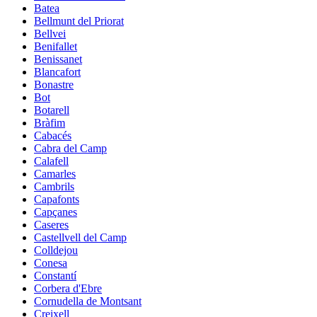
Batea
Bellmunt del Priorat
Bellvei
Benifallet
Benissanet
Blancafort
Bonastre
Bot
Botarell
Bràfim
Cabacés
Cabra del Camp
Calafell
Camarles
Cambrils
Capafonts
Capçanes
Caseres
Castellvell del Camp
Colldejou
Conesa
Constantí
Corbera d'Ebre
Cornudella de Montsant
Creixell