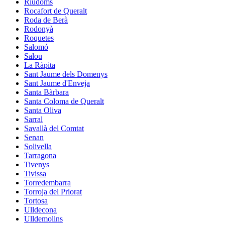
Riudoms
Rocafort de Queralt
Roda de Berà
Rodonyà
Roquetes
Salomó
Salou
La Ràpita
Sant Jaume dels Domenys
Sant Jaume d'Enveja
Santa Bàrbara
Santa Coloma de Queralt
Santa Oliva
Sarral
Savallà del Comtat
Senan
Solivella
Tarragona
Tivenys
Tivissa
Torredembarra
Torroja del Priorat
Tortosa
Ulldecona
Ulldemolins