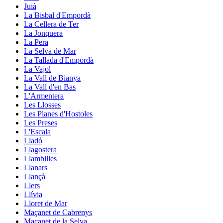
Juià
La Bisbal d'Empordà
La Cellera de Ter
La Jonquera
La Pera
La Selva de Mar
La Tallada d'Empordà
La Vajol
La Vall de Bianya
La Vall d'en Bas
L'Armentera
Les Llosses
Les Planes d'Hostoles
Les Preses
L'Escala
Lladó
Llagostera
Llambilles
Llanars
Llançà
Llers
Llívia
Lloret de Mar
Maçanet de Cabrenys
Maçanet de la Selva