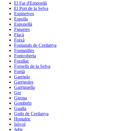
El Far d'Empordà
El Port de la Selva
Espinelves
Espolla
Esponellà
Figueres
Flaçà
Foixà
Fontanals de Cerdanya
Fontanilles
Fontcoberta
Forallac
Fornells de la Selva
Fortià
Garrigàs
Garrigoles
Garriguella
Ger
Girona
Gombrèn
Gualta
Guils de Cerdanya
Hostalric
Isòvol
Jafre