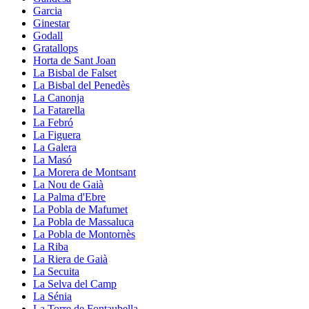
Garcia
Ginestar
Godall
Gratallops
Horta de Sant Joan
La Bisbal de Falset
La Bisbal del Penedès
La Canonja
La Fatarella
La Febró
La Figuera
La Galera
La Masó
La Morera de Montsant
La Nou de Gaià
La Palma d'Ebre
La Pobla de Mafumet
La Pobla de Massaluca
La Pobla de Montornès
La Riba
La Riera de Gaià
La Secuita
La Selva del Camp
La Sénia
La Torre de Fontaubella