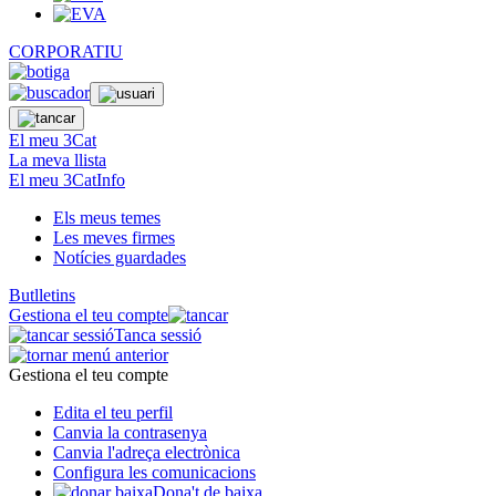
CORPORATIU
El meu 3Cat
La meva llista
El meu 3CatInfo
Els meus temes
Les meves firmes
Notícies guardades
Butlletins
Gestiona el teu compte
Tanca sessió
Gestiona el teu compte
Edita el teu perfil
Canvia la contrasenya
Canvia l'adreça electrònica
Configura les comunicacions
Dona't de baixa