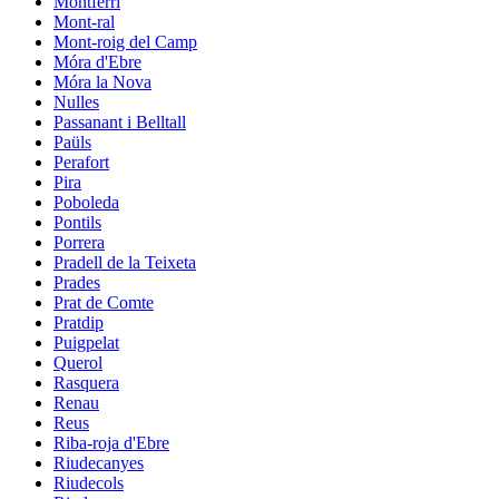
Montferri
Mont-ral
Mont-roig del Camp
Móra d'Ebre
Móra la Nova
Nulles
Passanant i Belltall
Paüls
Perafort
Pira
Poboleda
Pontils
Porrera
Pradell de la Teixeta
Prades
Prat de Comte
Pratdip
Puigpelat
Querol
Rasquera
Renau
Reus
Riba-roja d'Ebre
Riudecanyes
Riudecols