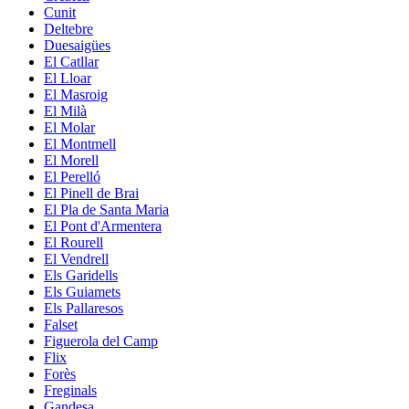
Cunit
Deltebre
Duesaigües
El Catllar
El Lloar
El Masroig
El Milà
El Molar
El Montmell
El Morell
El Perelló
El Pinell de Brai
El Pla de Santa Maria
El Pont d'Armentera
El Rourell
El Vendrell
Els Garidells
Els Guiamets
Els Pallaresos
Falset
Figuerola del Camp
Flix
Forès
Freginals
Gandesa