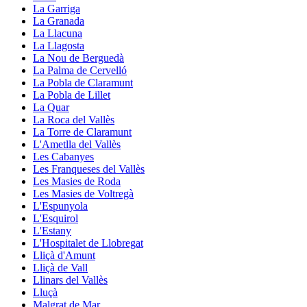
La Garriga
La Granada
La Llacuna
La Llagosta
La Nou de Berguedà
La Palma de Cervelló
La Pobla de Claramunt
La Pobla de Lillet
La Quar
La Roca del Vallès
La Torre de Claramunt
L'Ametlla del Vallès
Les Cabanyes
Les Franqueses del Vallès
Les Masies de Roda
Les Masies de Voltregà
L'Espunyola
L'Esquirol
L'Estany
L'Hospitalet de Llobregat
Lliçà d'Amunt
Lliçà de Vall
Llinars del Vallès
Lluçà
Malgrat de Mar