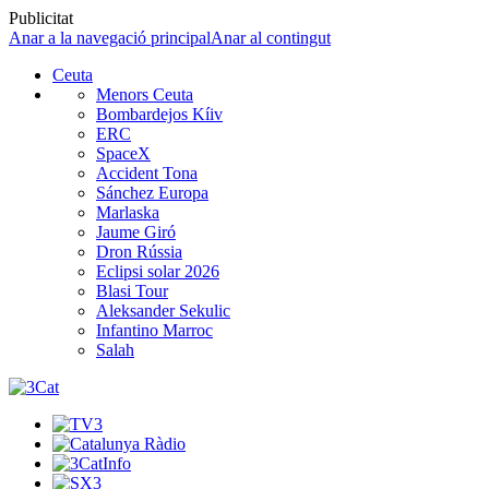
Publicitat
Anar a la navegació principal
Anar al contingut
Ceuta
Menors Ceuta
Bombardejos Kíiv
ERC
SpaceX
Accident Tona
Sánchez Europa
Marlaska
Jaume Giró
Dron Rússia
Eclipsi solar 2026
Blasi Tour
Aleksander Sekulic
Infantino Marroc
Salah