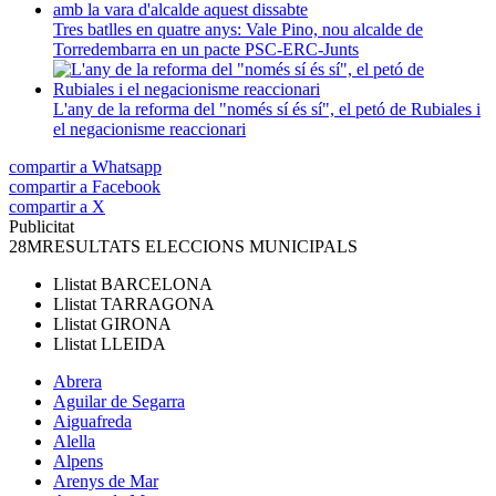
Tres batlles en quatre anys: Vale Pino, nou alcalde de
Torredembarra en un pacte PSC-ERC-Junts
L'any de la reforma del "només sí és sí", el petó de Rubiales i
el negacionisme reaccionari
compartir a Whatsapp
compartir a Facebook
compartir a X
Publicitat
28M
RESULTATS ELECCIONS MUNICIPALS
Llistat
BARCELONA
Llistat
TARRAGONA
Llistat
GIRONA
Llistat
LLEIDA
Abrera
Aguilar de Segarra
Aiguafreda
Alella
Alpens
Arenys de Mar