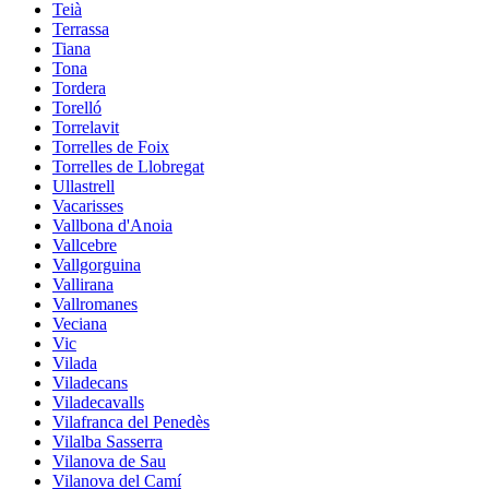
Teià
Terrassa
Tiana
Tona
Tordera
Torelló
Torrelavit
Torrelles de Foix
Torrelles de Llobregat
Ullastrell
Vacarisses
Vallbona d'Anoia
Vallcebre
Vallgorguina
Vallirana
Vallromanes
Veciana
Vic
Vilada
Viladecans
Viladecavalls
Vilafranca del Penedès
Vilalba Sasserra
Vilanova de Sau
Vilanova del Camí