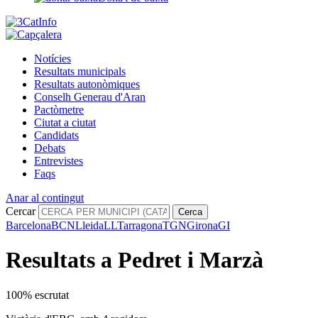
Notícies
Resultats municipals
Resultats autonòmiques
Conselh Generau d'Aran
Pactòmetre
Ciutat a ciutat
Candidats
Debats
Entrevistes
Faqs
Anar al contingut
Cercar
Cerca
Barcelona
BCN
Lleida
LL
Tarragona
TGN
Girona
GI
Resultats a Pedret i Marzà
100% escrutat