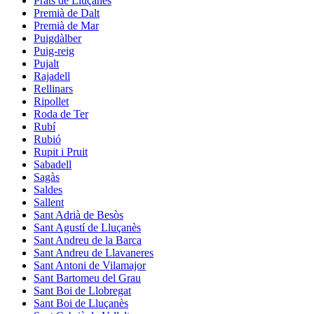
Prats de Lluçanès
Premià de Dalt
Premià de Mar
Puigdàlber
Puig-reig
Pujalt
Rajadell
Rellinars
Ripollet
Roda de Ter
Rubí
Rubió
Rupit i Pruit
Sabadell
Sagàs
Saldes
Sallent
Sant Adrià de Besòs
Sant Agustí de Lluçanès
Sant Andreu de la Barca
Sant Andreu de Llavaneres
Sant Antoni de Vilamajor
Sant Bartomeu del Grau
Sant Boi de Llobregat
Sant Boi de Lluçanès