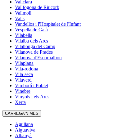
Vallclara
Vallfogona de Riucorb
Vallmoll
Valls
Vandellòs i l'Hospitalet de l'Infant
Vespella de Gaià
Vilabella
Vilalba dels Arcs
Vilallonga del Camp
Vilanova de Prades
Vilanova d'Escornalbou
Vilaplana
Vila-rodona
Vila-seca
Vilaverd
Vimbodí i Poblet
Vinebre
Vinyols i els Arcs
Xerta
CARREGA'N MÉS
Agullana
Aiguaviva
Albanyà