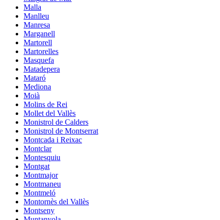
Malla
Manlleu
Manresa
Marganell
Martorell
Martorelles
Masquefa
Matadepera
Mataró
Mediona
Moià
Molins de Rei
Mollet del Vallès
Monistrol de Calders
Monistrol de Montserrat
Montcada i Reixac
Montclar
Montesquiu
Montgat
Montmajor
Montmaneu
Montmeló
Montornès del Vallès
Montseny
Muntanyola