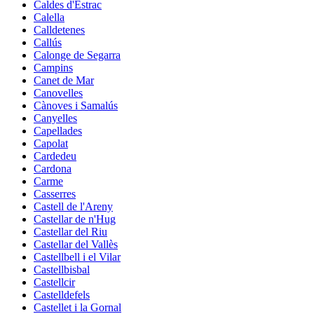
Caldes d'Estrac
Calella
Calldetenes
Callús
Calonge de Segarra
Campins
Canet de Mar
Canovelles
Cànoves i Samalús
Canyelles
Capellades
Capolat
Cardedeu
Cardona
Carme
Casserres
Castell de l'Areny
Castellar de n'Hug
Castellar del Riu
Castellar del Vallès
Castellbell i el Vilar
Castellbisbal
Castellcir
Castelldefels
Castellet i la Gornal