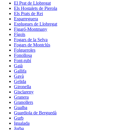
El Prat de Llobregat
Els Hostalets de Pierola
Els Prats de Rei
Esparreguera
Esplugues de Llobregat
Figaró-Montmany
Fígols
Fogars de la Selva
Fogars de Montclús
Folgueroles
Fonollosa
Font-rubí
Gaià
Gallifa
Gavà
Gelida
Gironella
Gisclareny
Granera
Granollers
Gualba
Guardiola de Berguedà
Gurb
Igualada
Jorba