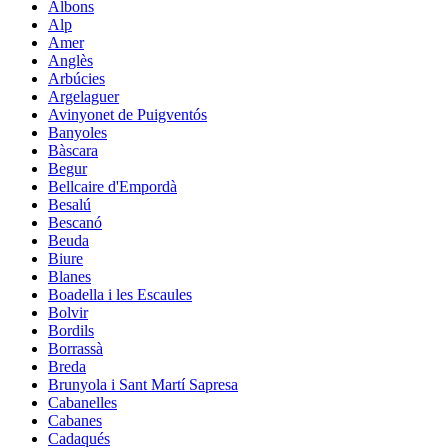
Albons
Alp
Amer
Anglès
Arbúcies
Argelaguer
Avinyonet de Puigventós
Banyoles
Bàscara
Begur
Bellcaire d'Empordà
Besalú
Bescanó
Beuda
Biure
Blanes
Boadella i les Escaules
Bolvir
Bordils
Borrassà
Breda
Brunyola i Sant Martí Sapresa
Cabanelles
Cabanes
Cadaqués