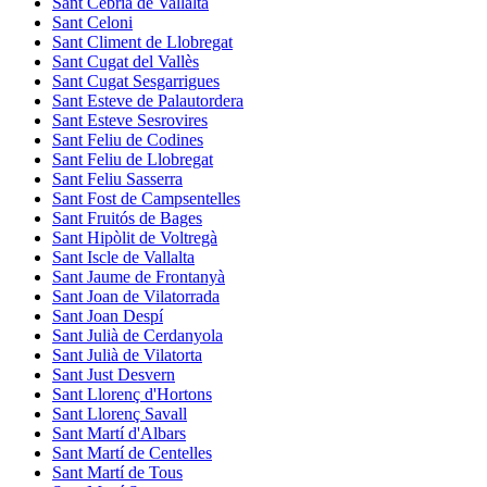
Sant Cebrià de Vallalta
Sant Celoni
Sant Climent de Llobregat
Sant Cugat del Vallès
Sant Cugat Sesgarrigues
Sant Esteve de Palautordera
Sant Esteve Sesrovires
Sant Feliu de Codines
Sant Feliu de Llobregat
Sant Feliu Sasserra
Sant Fost de Campsentelles
Sant Fruitós de Bages
Sant Hipòlit de Voltregà
Sant Iscle de Vallalta
Sant Jaume de Frontanyà
Sant Joan de Vilatorrada
Sant Joan Despí
Sant Julià de Cerdanyola
Sant Julià de Vilatorta
Sant Just Desvern
Sant Llorenç d'Hortons
Sant Llorenç Savall
Sant Martí d'Albars
Sant Martí de Centelles
Sant Martí de Tous