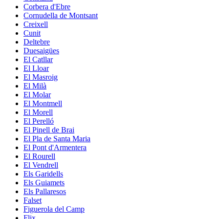
Corbera d'Ebre
Cornudella de Montsant
Creixell
Cunit
Deltebre
Duesaigües
El Catllar
El Lloar
El Masroig
El Milà
El Molar
El Montmell
El Morell
El Perelló
El Pinell de Brai
El Pla de Santa Maria
El Pont d'Armentera
El Rourell
El Vendrell
Els Garidells
Els Guiamets
Els Pallaresos
Falset
Figuerola del Camp
Flix