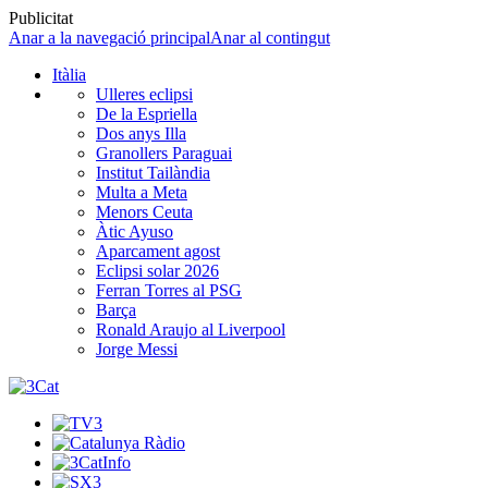
Publicitat
Anar a la navegació principal
Anar al contingut
Itàlia
Ulleres eclipsi
De la Espriella
Dos anys Illa
Granollers Paraguai
Institut Tailàndia
Multa a Meta
Menors Ceuta
Àtic Ayuso
Aparcament agost
Eclipsi solar 2026
Ferran Torres al PSG
Barça
Ronald Araujo al Liverpool
Jorge Messi