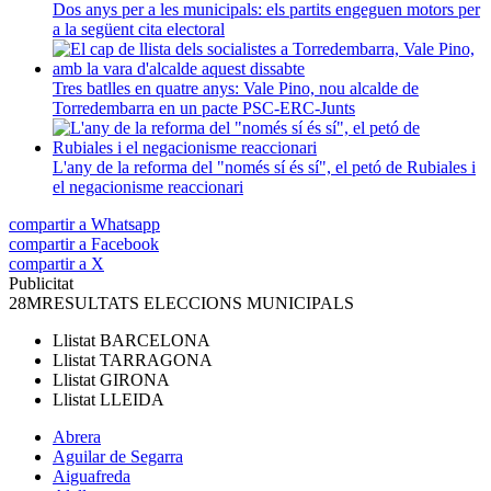
Dos anys per a les municipals: els partits engeguen motors per
a la següent cita electoral
Tres batlles en quatre anys: Vale Pino, nou alcalde de
Torredembarra en un pacte PSC-ERC-Junts
L'any de la reforma del "només sí és sí", el petó de Rubiales i
el negacionisme reaccionari
compartir a Whatsapp
compartir a Facebook
compartir a X
Publicitat
28M
RESULTATS ELECCIONS MUNICIPALS
Llistat
BARCELONA
Llistat
TARRAGONA
Llistat
GIRONA
Llistat
LLEIDA
Abrera
Aguilar de Segarra
Aiguafreda