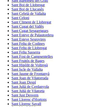
Sant Bartomeu del Grau
Sant Boi de Llobregat
Sant Boi de Lluçanès
Sant Cebrià de Vallalta
Sant Celoni
Sant Climent de Llobregat
Sant Cugat del Vallès
Sant Cugat Sesgarrigues
Sant Esteve de Palautordera
Sant Esteve Sesrovires
Sant Feliu de Codines
Sant Feliu de Llobregat
Sant Feliu Sasserra
Sant Fost de Campsentelles
Sant Fruitós de Bages
Sant Hipòlit de Voltregà
Sant Iscle de Vallalta
Sant Jaume de Frontanyà
Sant Joan de Vilatorrada
Sant Joan Despí
Sant Julià de Cerdanyola
Sant Julià de Vilatorta
Sant Just Desvern
Sant Llorenç d'Hortons
Sant Llorenç Savall