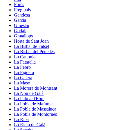
Forès
Freginals
Gandesa
Garcia
Ginestar
Godall
Gratallops
Horta de Sant Joan
La Bisbal de Falset
La Bisbal del Penedès
La Canonja
La Fatarella
La Febró
La Figuera
La Galera
La Masó
La Morera de Montsant
La Nou de Gaià
La Palma d'Ebre
La Pobla de Mafumet
La Pobla de Massaluca
La Pobla de Montornès
La Riba
La Riera de Gaià
La Secuita