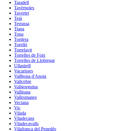
Taradell
Tavèrnoles
Tavertet
Teià
Terrassa
Tiana
Tona
Tordera
Torelló
Torrelavit
Torrelles de Foix
Torrelles de Llobregat
Ullastrell
Vacarisses
Vallbona d'Anoia
Vallcebre
Vallgorguina
Vallirana
Vallromanes
Veciana
Vic
Vilada
Viladecans
Viladecavalls
Vilafranca del Penedès