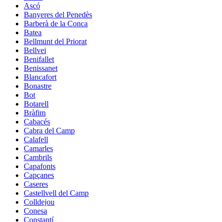
Ascó
Banyeres del Penedès
Barberà de la Conca
Batea
Bellmunt del Priorat
Bellvei
Benifallet
Benissanet
Blancafort
Bonastre
Bot
Botarell
Bràfim
Cabacés
Cabra del Camp
Calafell
Camarles
Cambrils
Capafonts
Capçanes
Caseres
Castellvell del Camp
Colldejou
Conesa
Constantí