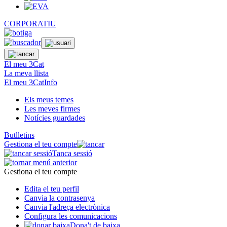
CORPORATIU
El meu 3Cat
La meva llista
El meu 3CatInfo
Els meus temes
Les meves firmes
Notícies guardades
Butlletins
Gestiona el teu compte
Tanca sessió
Gestiona el teu compte
Edita el teu perfil
Canvia la contrasenya
Canvia l'adreça electrònica
Configura les comunicacions
Dona't de baixa