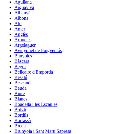
Agullana
Aiguaviva
Albanyà
Albons
Alp
Amer
Anglès
Arbúcies
Argelaguer
Avinyonet de Puigventós
Banyoles
Bàscara
Begur
Bellcaire d'Empordà
Besalú
Bescanó
Beuda
Biure
Blanes
Boadella i les Escaules
Bolvir
Bordils
Borrassà
Breda
Brunyola i Sant Martí Sapresa