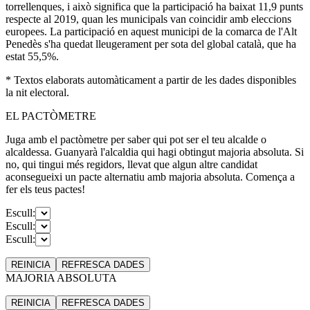
torrellenques, i això significa que la participació ha baixat 11,9 punts
respecte al 2019, quan les municipals van coincidir amb eleccions
europees. La participació en aquest municipi de la comarca de l'Alt
Penedès s'ha quedat lleugerament per sota del global català, que ha
estat 55,5%.
* Textos elaborats automàticament a partir de les dades disponibles
la nit electoral.
EL PACTÒMETRE
Juga amb el pactòmetre per saber qui pot ser el teu alcalde o
alcaldessa. Guanyarà l'alcaldia qui hagi obtingut majoria absoluta. Si
no, qui tingui més regidors, llevat que algun altre candidat
aconsegueixi un pacte alternatiu amb majoria absoluta. Comença a
fer els teus pactes!
Escull:
Escull:
Escull:
REINICIA
REFRESCA
DADES
MAJORIA ABSOLUTA
REINICIA
REFRESCA
DADES