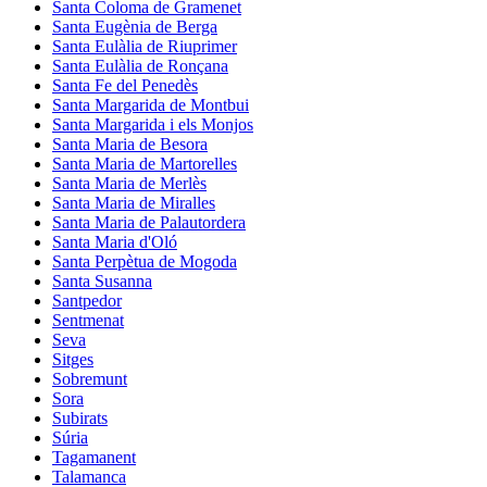
Santa Coloma de Gramenet
Santa Eugènia de Berga
Santa Eulàlia de Riuprimer
Santa Eulàlia de Ronçana
Santa Fe del Penedès
Santa Margarida de Montbui
Santa Margarida i els Monjos
Santa Maria de Besora
Santa Maria de Martorelles
Santa Maria de Merlès
Santa Maria de Miralles
Santa Maria de Palautordera
Santa Maria d'Oló
Santa Perpètua de Mogoda
Santa Susanna
Santpedor
Sentmenat
Seva
Sitges
Sobremunt
Sora
Subirats
Súria
Tagamanent
Talamanca