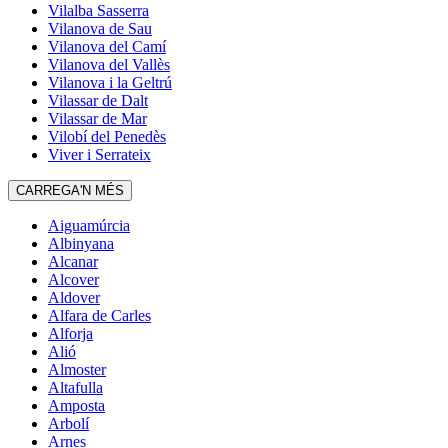
Vilalba Sasserra
Vilanova de Sau
Vilanova del Camí
Vilanova del Vallès
Vilanova i la Geltrú
Vilassar de Dalt
Vilassar de Mar
Vilobí del Penedès
Viver i Serrateix
CARREGA'N MÉS
Aiguamúrcia
Albinyana
Alcanar
Alcover
Aldover
Alfara de Carles
Alforja
Alió
Almoster
Altafulla
Amposta
Arbolí
Arnes