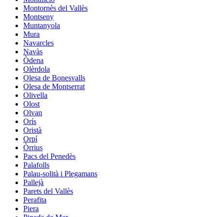
Montornès del Vallès
Montseny
Muntanyola
Mura
Navarcles
Navàs
Òdena
Olèrdola
Olesa de Bonesvalls
Olesa de Montserrat
Olivella
Olost
Olvan
Orís
Oristà
Orpí
Òrrius
Pacs del Penedès
Palafolls
Palau-solità i Plegamans
Pallejà
Parets del Vallès
Perafita
Piera