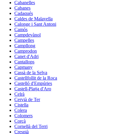
Cabanelles
Cabanes
Cadaqués
Caldes de Malavella
Calonge i Sant Antoni
Camós
Campdevànol
Campelles
Campllong
Camprodon
Canet d'Adri
Cantallops
Capmany
Cassà de la Selva
Castellfollit de la Roca
Castelló d'Empúries
Castell-Platja d'Aro
Celrà
Cervià de Ter
Cistella
Colera
Colomers
Corçà
Cornellà del Terri
Crespià