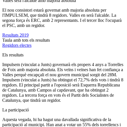
Valles serà l'alcalde amb majoria absoluta
El nou consistori estarà governat amb majoria absoluta per
l'IMPULSEM, que tindrà 8 regidors. Valles en serà l'alcalde. La
segona força és ERC, amb 2 representants. I el tercer lloc l'ocuparà
el PSC, amb un regidor.
Resultats 2019
Taula amb tots els resultats
Regidors electes
Els resultats
Impulsem (vinculat a Junts) governarà els propers 4 anys a Torrelles
de Foix amb majoria absoluta. Els veïns i veïnes han fet confiança a
Valles perquè encapçali el nou govern municipal sorgit del 28M.
Impulsem (vinculat a Junts) ha obtingut el 72,7% dels vots i tindrà 8
regidors. El principal partit a l'oposició serà Esquerra Republicana
de Catalunya, amb Campos al capdavant, que ha obtingut 2
regidors. La tercera força en vots és el Partit dels Socialistes de
Catalunya, que tindrà un regidor.
La participació
Aquesta vegada, hi ha hagut una davallada significativa de la
participació al municipi. Han anat a votar un 55% dels torrellencs i