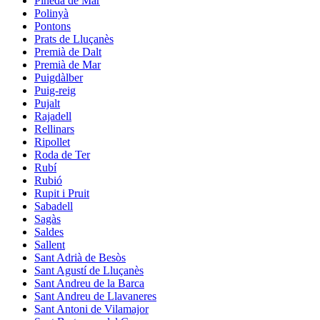
Pineda de Mar
Polinyà
Pontons
Prats de Lluçanès
Premià de Dalt
Premià de Mar
Puigdàlber
Puig-reig
Pujalt
Rajadell
Rellinars
Ripollet
Roda de Ter
Rubí
Rubió
Rupit i Pruit
Sabadell
Sagàs
Saldes
Sallent
Sant Adrià de Besòs
Sant Agustí de Lluçanès
Sant Andreu de la Barca
Sant Andreu de Llavaneres
Sant Antoni de Vilamajor