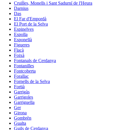
Cruïlles, Monells i Sant Sadurní de l'Heura
Darnius
Das
El Far d'Empordà
El Port de la Selva
Espinelves
Espolla
Esponellà
Figueres
Flaçà
Foixà
Fontanals de Cerdanya
Fontanilles
Fontcoberta
Forallac
Fornells de la Selva
Fortià
Garrigàs
Garrigoles
Garriguella
Ger
Girona
Gombrèn
Gualta
Guils de Cerdanya