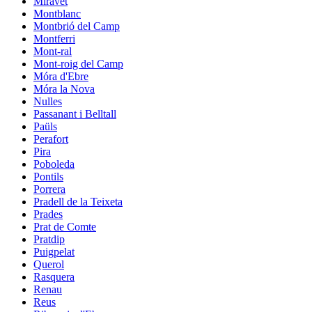
Miravet
Montblanc
Montbrió del Camp
Montferri
Mont-ral
Mont-roig del Camp
Móra d'Ebre
Móra la Nova
Nulles
Passanant i Belltall
Paüls
Perafort
Pira
Poboleda
Pontils
Porrera
Pradell de la Teixeta
Prades
Prat de Comte
Pratdip
Puigpelat
Querol
Rasquera
Renau
Reus