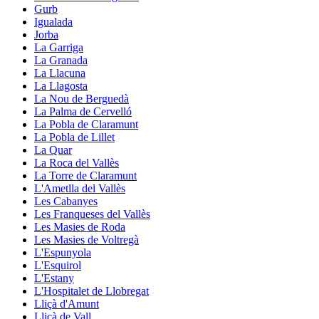
Gurb
Igualada
Jorba
La Garriga
La Granada
La Llacuna
La Llagosta
La Nou de Berguedà
La Palma de Cervelló
La Pobla de Claramunt
La Pobla de Lillet
La Quar
La Roca del Vallès
La Torre de Claramunt
L'Ametlla del Vallès
Les Cabanyes
Les Franqueses del Vallès
Les Masies de Roda
Les Masies de Voltregà
L'Espunyola
L'Esquirol
L'Estany
L'Hospitalet de Llobregat
Lliçà d'Amunt
Lliçà de Vall