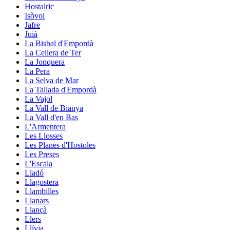
Hostalric
Isòvol
Jafre
Juià
La Bisbal d'Empordà
La Cellera de Ter
La Jonquera
La Pera
La Selva de Mar
La Tallada d'Empordà
La Vajol
La Vall de Bianya
La Vall d'en Bas
L'Armentera
Les Llosses
Les Planes d'Hostoles
Les Preses
L'Escala
Lladó
Llagostera
Llambilles
Llanars
Llançà
Llers
Llívia