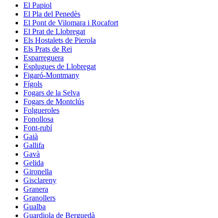
El Papiol
El Pla del Penedès
El Pont de Vilomara i Rocafort
El Prat de Llobregat
Els Hostalets de Pierola
Els Prats de Rei
Esparreguera
Esplugues de Llobregat
Figaró-Montmany
Fígols
Fogars de la Selva
Fogars de Montclús
Folgueroles
Fonollosa
Font-rubí
Gaià
Gallifa
Gavà
Gelida
Gironella
Gisclareny
Granera
Granollers
Gualba
Guardiola de Berguedà