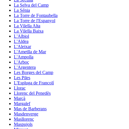
La Selva del Camp
La Sénia
La Torre de Fontaubella
La Torre de l'Espanyol
La Vilella Alta
La Vilella Baixa
L'Albiol
L'Aldea
L'Aleixar
L'Ametlla de Mar
L'Ampolla
L'Arboç
L'Argentera
Les Borges del Camp
Les Piles
L'Espluga de Francolí
Llorac
Llorenç del Penedès
Marçà
Margalef
Mas de Barberans
Masdenverge
Masllorenç
Maspujols