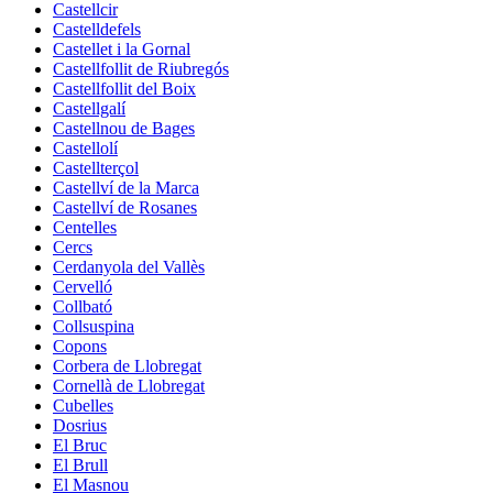
Castellcir
Castelldefels
Castellet i la Gornal
Castellfollit de Riubregós
Castellfollit del Boix
Castellgalí
Castellnou de Bages
Castellolí
Castellterçol
Castellví de la Marca
Castellví de Rosanes
Centelles
Cercs
Cerdanyola del Vallès
Cervelló
Collbató
Collsuspina
Copons
Corbera de Llobregat
Cornellà de Llobregat
Cubelles
Dosrius
El Bruc
El Brull
El Masnou