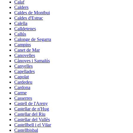
Calaf
Calders
Caldes de Montbui
Caldes d'Estrac
Calella
Calldetenes
Callús
Calonge de Segarra
Campins
Canet de Mar
Canovelles
Cànoves i Samalús
Canyelles
Capellades
Capolat
Cardedeu
Cardona
Carme
Casserres
Castell de l'Areny
Castellar de n'Hug
Castellar del Riu
Castellar del Vallès
Castellbell i el Vilar
Castellbisbal