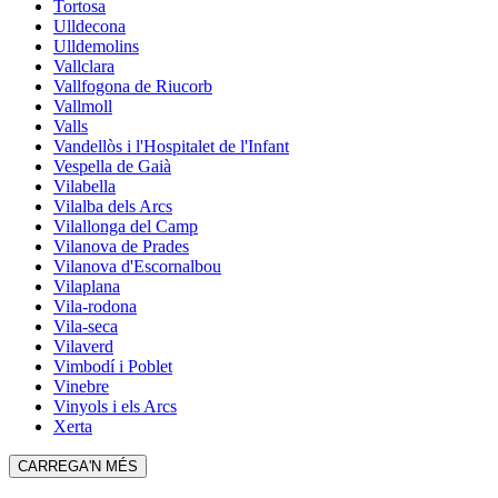
Tortosa
Ulldecona
Ulldemolins
Vallclara
Vallfogona de Riucorb
Vallmoll
Valls
Vandellòs i l'Hospitalet de l'Infant
Vespella de Gaià
Vilabella
Vilalba dels Arcs
Vilallonga del Camp
Vilanova de Prades
Vilanova d'Escornalbou
Vilaplana
Vila-rodona
Vila-seca
Vilaverd
Vimbodí i Poblet
Vinebre
Vinyols i els Arcs
Xerta
CARREGA'N MÉS