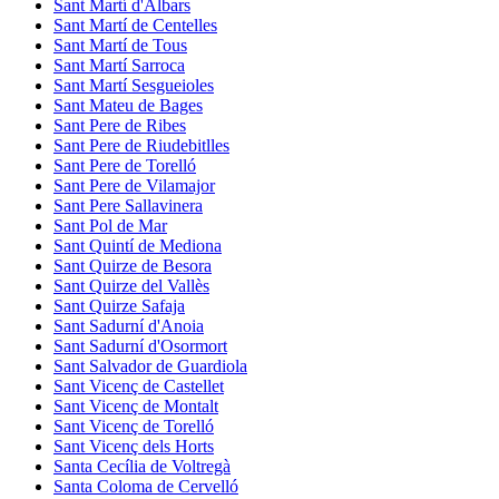
Sant Martí d'Albars
Sant Martí de Centelles
Sant Martí de Tous
Sant Martí Sarroca
Sant Martí Sesgueioles
Sant Mateu de Bages
Sant Pere de Ribes
Sant Pere de Riudebitlles
Sant Pere de Torelló
Sant Pere de Vilamajor
Sant Pere Sallavinera
Sant Pol de Mar
Sant Quintí de Mediona
Sant Quirze de Besora
Sant Quirze del Vallès
Sant Quirze Safaja
Sant Sadurní d'Anoia
Sant Sadurní d'Osormort
Sant Salvador de Guardiola
Sant Vicenç de Castellet
Sant Vicenç de Montalt
Sant Vicenç de Torelló
Sant Vicenç dels Horts
Santa Cecília de Voltregà
Santa Coloma de Cervelló