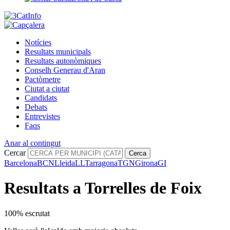
Notícies
Resultats municipals
Resultats autonòmiques
Conselh Generau d'Aran
Pactòmetre
Ciutat a ciutat
Candidats
Debats
Entrevistes
Faqs
Anar al contingut
Cercar
Cerca
Barcelona
BCN
Lleida
LL
Tarragona
TGN
Girona
GI
Resultats a Torrelles de Foix
100% escrutat