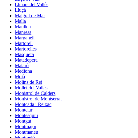
Llinars del Vallès
Lluçà
Malgrat de Mar
Malla
Manlleu
Manresa
Marganell
Martorell
Martorelles
Masquefa
Matadepera
Mataró
Mediona
Moià
Molins de Rei
Mollet del Vallès
Monistrol de Calders
Monistrol de Montserrat
Montcada i Reixac
Montclar
Montesquiu
Montgat
Montmajor
Montmaneu
Montmeló