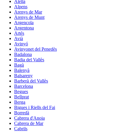
Alella
Alpens
Arenys de Mar
Arenys de Munt
Argençola
Argentona
Artés
Avià
Avinyó
Avinyonet del Penedès
Badalona
Badia del Vallès
Bagà
Balenyà
Balsareny
Barberà del Vallès
Barcelona
Begues
Bellprat
Berga
Bigues i Riells del Fai
Borredà
Cabrera d'Anoia
Cabrera de Mar
Cabrils