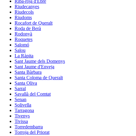
Riba-roja d'Ebre
Riudecanyes
Riudecols
Riudoms
Rocafort de Queralt
Roda de Berà
Rodonyà
Roquetes
Salomó
Salou
La Ràpita
Sant Jaume dels Domenys
Sant Jaume d'Enveja
Santa Bàrbara
Santa Coloma de Queralt
Santa Oliva
Sarral
Savallà del Comtat
Senan
Solivella
Tarragona
Tivenys
Tivissa
Torredembarra
Torroja del Priorat