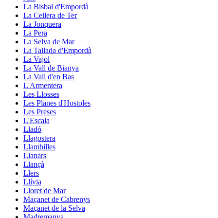
La Bisbal d'Empordà
La Cellera de Ter
La Jonquera
La Pera
La Selva de Mar
La Tallada d'Empordà
La Vajol
La Vall de Bianya
La Vall d'en Bas
L'Armentera
Les Llosses
Les Planes d'Hostoles
Les Preses
L'Escala
Lladó
Llagostera
Llambilles
Llanars
Llançà
Llers
Llívia
Lloret de Mar
Maçanet de Cabrenys
Maçanet de la Selva
Madremanya