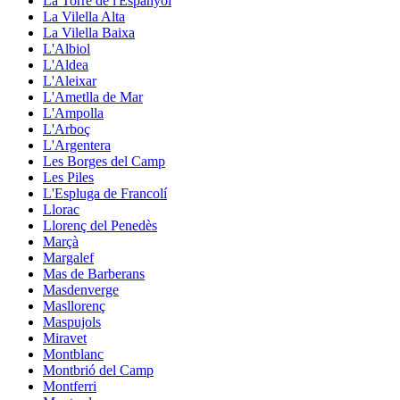
La Torre de l'Espanyol
La Vilella Alta
La Vilella Baixa
L'Albiol
L'Aldea
L'Aleixar
L'Ametlla de Mar
L'Ampolla
L'Arboç
L'Argentera
Les Borges del Camp
Les Piles
L'Espluga de Francolí
Llorac
Llorenç del Penedès
Marçà
Margalef
Mas de Barberans
Masdenverge
Masllorenç
Maspujols
Miravet
Montblanc
Montbrió del Camp
Montferri