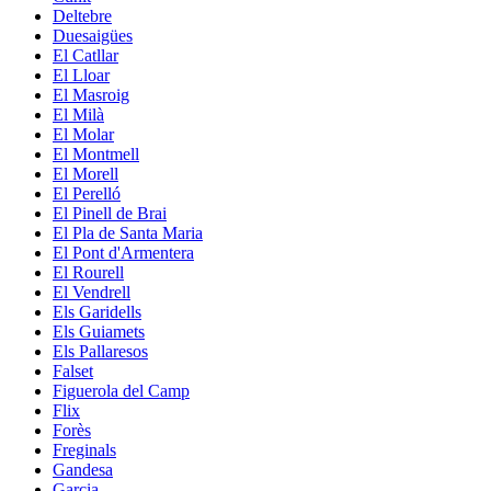
Deltebre
Duesaigües
El Catllar
El Lloar
El Masroig
El Milà
El Molar
El Montmell
El Morell
El Perelló
El Pinell de Brai
El Pla de Santa Maria
El Pont d'Armentera
El Rourell
El Vendrell
Els Garidells
Els Guiamets
Els Pallaresos
Falset
Figuerola del Camp
Flix
Forès
Freginals
Gandesa
Garcia