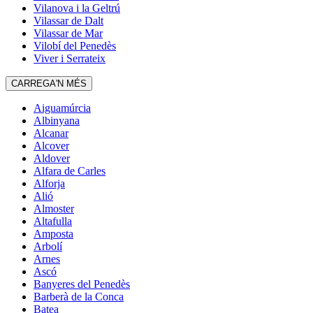
Vilanova i la Geltrú
Vilassar de Dalt
Vilassar de Mar
Vilobí del Penedès
Viver i Serrateix
CARREGA'N MÉS
Aiguamúrcia
Albinyana
Alcanar
Alcover
Aldover
Alfara de Carles
Alforja
Alió
Almoster
Altafulla
Amposta
Arbolí
Arnes
Ascó
Banyeres del Penedès
Barberà de la Conca
Batea