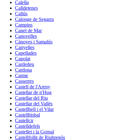
Calella
Calldetenes
Callús
Calonge de Segarra
Campins
Canet de Mar
Canovelles
Cànoves i Samalús
Canyelles
Capellades
Capolat
Cardedeu
Cardona
Carme
Casserres
Castell de l'Areny
Castellar de n'Hug
Castellar del Riu
Castellar del Vallès
Castellbell i el Vilar
Castellbisbal
Castellcir
Castelldefels
Castellet i la Gornal
Castellfollit de Riubregós