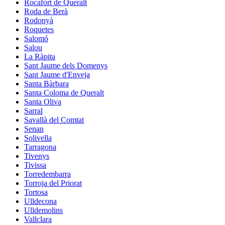
Rocafort de Queralt
Roda de Berà
Rodonyà
Roquetes
Salomó
Salou
La Ràpita
Sant Jaume dels Domenys
Sant Jaume d'Enveja
Santa Bàrbara
Santa Coloma de Queralt
Santa Oliva
Sarral
Savallà del Comtat
Senan
Solivella
Tarragona
Tivenys
Tivissa
Torredembarra
Torroja del Priorat
Tortosa
Ulldecona
Ulldemolins
Vallclara