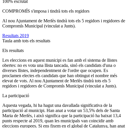
100% escrutat
COMPROMÍS s'imposa i tindrà tots els regidors
Al nou Ajuntament de Merlès tindrà tots els 5 regidors i regidores de
Compromís Municipal (vinculat a Junts).
Resultats 2019
Taula amb tots els resultats
Els resultats
Les eleccions en aquest municipi es fan amb el sistema de llistes
obertes: no es vota una llista tancada, sinó els candidats d'una o
diverses llistes, independentment de l'ordre que ocupen. Es
proclamen electes els candidats que han obtingut el nombre més
elevat de vots. Al nou Ajuntament de Merlès tindrà tots els 5
regidors i regidores de Compromís Municipal (vinculat a Junts).
La participació
Aquesta vegada, hi ha hagut una davallada significativa de la
participació al municipi. Han anat a votar un 53,5% dels de Santa
Maria de Merlès, i això significa que la participació ha baixat 13,4
punts respecte al 2019, quan les municipals van coincidir amb
eleccions europees. Si ens fixem en el global de Catalunya, han anat