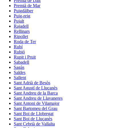
Premià de Dalt
Premià de Mar
Puigdàlber
Puig-reig
Pujalt
Rajadell
Rellinars
Ripollet
Roda de Ter
Rubí
Rubió
Rupit i Pruit
Sabadell
Sagàs
Saldes
Sallent
Sant Adrià de Besòs
Sant Agustí de Lluçanès
Sant Andreu de la Barca
Sant Andreu de Llavaneres
Sant Antoni de Vilamajor
Sant Bartomeu del Grau
Sant Boi de Llobregat
Sant Boi de Lluçanès
Sant Cebrià de Vallalta