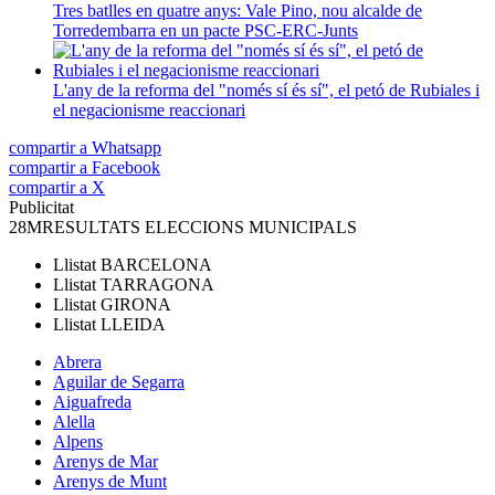
Tres batlles en quatre anys: Vale Pino, nou alcalde de
Torredembarra en un pacte PSC-ERC-Junts
L'any de la reforma del "només sí és sí", el petó de Rubiales i
el negacionisme reaccionari
compartir a Whatsapp
compartir a Facebook
compartir a X
Publicitat
28M
RESULTATS ELECCIONS MUNICIPALS
Llistat
BARCELONA
Llistat
TARRAGONA
Llistat
GIRONA
Llistat
LLEIDA
Abrera
Aguilar de Segarra
Aiguafreda
Alella
Alpens
Arenys de Mar
Arenys de Munt