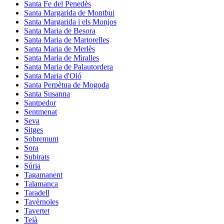
Santa Fe del Penedès
Santa Margarida de Montbui
Santa Margarida i els Monjos
Santa Maria de Besora
Santa Maria de Martorelles
Santa Maria de Merlès
Santa Maria de Miralles
Santa Maria de Palautordera
Santa Maria d'Oló
Santa Perpètua de Mogoda
Santa Susanna
Santpedor
Sentmenat
Seva
Sitges
Sobremunt
Sora
Subirats
Súria
Tagamanent
Talamanca
Taradell
Tavèrnoles
Tavertet
Teià