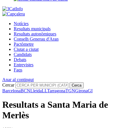
Notícies
Resultats municipals
Resultats autonòmiques
Conselh Generau d'Aran
Pactòmetre
Ciutat a ciutat
Candidats
Debats
Entrevistes
Faqs
Anar al contingut
Cercar
Cerca
Barcelona
BCN
Lleida
LL
Tarragona
TGN
Girona
GI
Resultats a Santa Maria de
Merlès