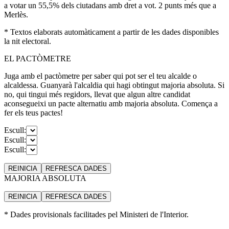
a votar un 55,5% dels ciutadans amb dret a vot. 2 punts més que a
Merlès.
* Textos elaborats automàticament a partir de les dades disponibles
la nit electoral.
EL PACTÒMETRE
Juga amb el pactòmetre per saber qui pot ser el teu alcalde o
alcaldessa. Guanyarà l'alcaldia qui hagi obtingut majoria absoluta. Si
no, qui tingui més regidors, llevat que algun altre candidat
aconsegueixi un pacte alternatiu amb majoria absoluta. Comença a
fer els teus pactes!
Escull:
Escull:
Escull:
REINICIA
REFRESCA
DADES
MAJORIA ABSOLUTA
REINICIA
REFRESCA
DADES
* Dades provisionals facilitades pel Ministeri de l'Interior.