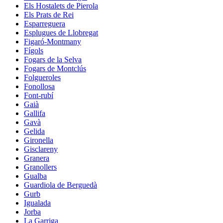
Els Hostalets de Pierola
Els Prats de Rei
Esparreguera
Esplugues de Llobregat
Figaró-Montmany
Fígols
Fogars de la Selva
Fogars de Montclús
Folgueroles
Fonollosa
Font-rubí
Gaià
Gallifa
Gavà
Gelida
Gironella
Gisclareny
Granera
Granollers
Gualba
Guardiola de Berguedà
Gurb
Igualada
Jorba
La Garriga