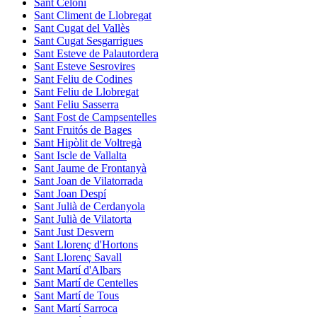
Sant Celoni
Sant Climent de Llobregat
Sant Cugat del Vallès
Sant Cugat Sesgarrigues
Sant Esteve de Palautordera
Sant Esteve Sesrovires
Sant Feliu de Codines
Sant Feliu de Llobregat
Sant Feliu Sasserra
Sant Fost de Campsentelles
Sant Fruitós de Bages
Sant Hipòlit de Voltregà
Sant Iscle de Vallalta
Sant Jaume de Frontanyà
Sant Joan de Vilatorrada
Sant Joan Despí
Sant Julià de Cerdanyola
Sant Julià de Vilatorta
Sant Just Desvern
Sant Llorenç d'Hortons
Sant Llorenç Savall
Sant Martí d'Albars
Sant Martí de Centelles
Sant Martí de Tous
Sant Martí Sarroca