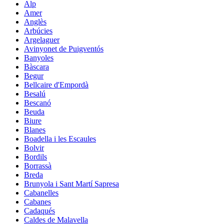
Alp
Amer
Anglès
Arbúcies
Argelaguer
Avinyonet de Puigventós
Banyoles
Bàscara
Begur
Bellcaire d'Empordà
Besalú
Bescanó
Beuda
Biure
Blanes
Boadella i les Escaules
Bolvir
Bordils
Borrassà
Breda
Brunyola i Sant Martí Sapresa
Cabanelles
Cabanes
Cadaqués
Caldes de Malavella