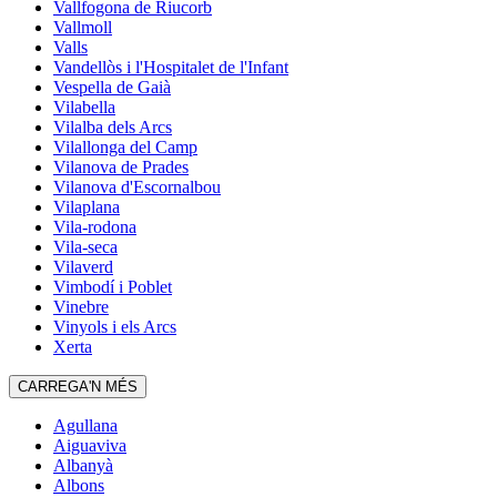
Vallfogona de Riucorb
Vallmoll
Valls
Vandellòs i l'Hospitalet de l'Infant
Vespella de Gaià
Vilabella
Vilalba dels Arcs
Vilallonga del Camp
Vilanova de Prades
Vilanova d'Escornalbou
Vilaplana
Vila-rodona
Vila-seca
Vilaverd
Vimbodí i Poblet
Vinebre
Vinyols i els Arcs
Xerta
CARREGA'N MÉS
Agullana
Aiguaviva
Albanyà
Albons