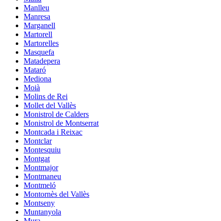
Manlleu
Manresa
Marganell
Martorell
Martorelles
Masquefa
Matadepera
Mataró
Mediona
Moià
Molins de Rei
Mollet del Vallès
Monistrol de Calders
Monistrol de Montserrat
Montcada i Reixac
Montclar
Montesquiu
Montgat
Montmajor
Montmaneu
Montmeló
Montornès del Vallès
Montseny
Muntanyola
Mura