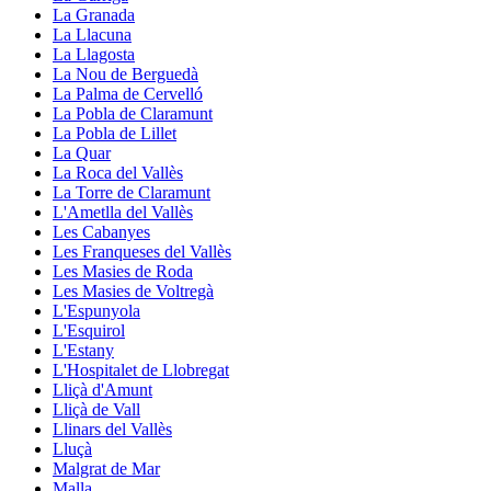
La Granada
La Llacuna
La Llagosta
La Nou de Berguedà
La Palma de Cervelló
La Pobla de Claramunt
La Pobla de Lillet
La Quar
La Roca del Vallès
La Torre de Claramunt
L'Ametlla del Vallès
Les Cabanyes
Les Franqueses del Vallès
Les Masies de Roda
Les Masies de Voltregà
L'Espunyola
L'Esquirol
L'Estany
L'Hospitalet de Llobregat
Lliçà d'Amunt
Lliçà de Vall
Llinars del Vallès
Lluçà
Malgrat de Mar
Malla