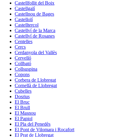
Castellfollit del Boix
Castellgalí
Castellnou de Bages
Castellolí
Castellterçol
Castellví de la Marca
Castellví de Rosanes
Centelles
Cercs
Cerdanyola del Vallès
Cervelló
Collbató
Collsuspina
Copons
Corbera de Llobregat
Cornellà de Llobregat
Cubelles
Dosrius
El Bruc
El Brull
El Masnou
El Papiol
El Pla del Penedès
El Pont de Vilomara i Rocafort
El Prat de Llobregat