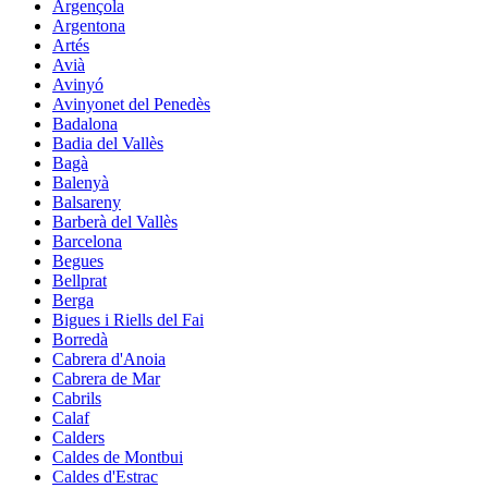
Argençola
Argentona
Artés
Avià
Avinyó
Avinyonet del Penedès
Badalona
Badia del Vallès
Bagà
Balenyà
Balsareny
Barberà del Vallès
Barcelona
Begues
Bellprat
Berga
Bigues i Riells del Fai
Borredà
Cabrera d'Anoia
Cabrera de Mar
Cabrils
Calaf
Calders
Caldes de Montbui
Caldes d'Estrac