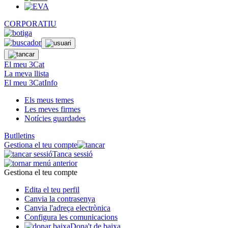
CORPORATIU
El meu 3Cat
La meva llista
El meu 3CatInfo
Els meus temes
Les meves firmes
Notícies guardades
Butlletins
Gestiona el teu compte
Tanca sessió
Gestiona el teu compte
Edita el teu perfil
Canvia la contrasenya
Canvia l'adreça electrònica
Configura les comunicacions
Dona't de baixa