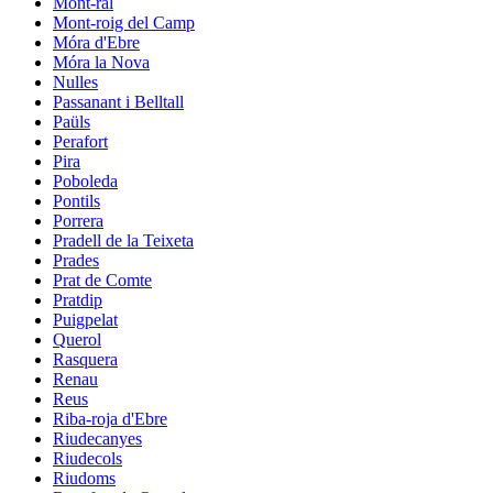
Mont-ral
Mont-roig del Camp
Móra d'Ebre
Móra la Nova
Nulles
Passanant i Belltall
Paüls
Perafort
Pira
Poboleda
Pontils
Porrera
Pradell de la Teixeta
Prades
Prat de Comte
Pratdip
Puigpelat
Querol
Rasquera
Renau
Reus
Riba-roja d'Ebre
Riudecanyes
Riudecols
Riudoms