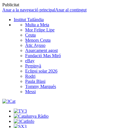
Publicitat
Anar a la navegació principal
Anar al contingut
Institut Tailàndia
Multa a Meta
Mor Felipe Lipe
Ceuta
Menors Ceuta
Àtic Ayuso
Aparcament agost
Fundació Mas Miró
eBay
Perpinyà
Eclipsi solar 2026
Rodri
Paula Blasi
Tommy Marqués
Messi