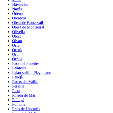
Navarcles
Navàs
Òdena
Olèrdola
Olesa de Bonesvalls
Olesa de Montserrat
Olivella
Olost
Olvan
Orís
Oristà
Orpí
Òrrius
Pacs del Penedès
Palafolls
Palau-solità i Plegamans
Pallejà
Parets del Vallès
Perafita
Piera
Pineda de Mar
Polinyà
Pontons
Prats de Lluçanès