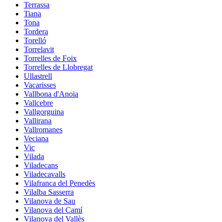
Terrassa
Tiana
Tona
Tordera
Torelló
Torrelavit
Torrelles de Foix
Torrelles de Llobregat
Ullastrell
Vacarisses
Vallbona d'Anoia
Vallcebre
Vallgorguina
Vallirana
Vallromanes
Veciana
Vic
Vilada
Viladecans
Viladecavalls
Vilafranca del Penedès
Vilalba Sasserra
Vilanova de Sau
Vilanova del Camí
Vilanova del Vallès