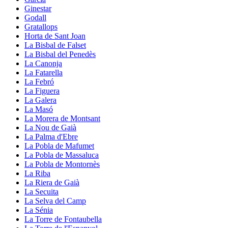
Ginestar
Godall
Gratallops
Horta de Sant Joan
La Bisbal de Falset
La Bisbal del Penedès
La Canonja
La Fatarella
La Febró
La Figuera
La Galera
La Masó
La Morera de Montsant
La Nou de Gaià
La Palma d'Ebre
La Pobla de Mafumet
La Pobla de Massaluca
La Pobla de Montornès
La Riba
La Riera de Gaià
La Secuita
La Selva del Camp
La Sénia
La Torre de Fontaubella