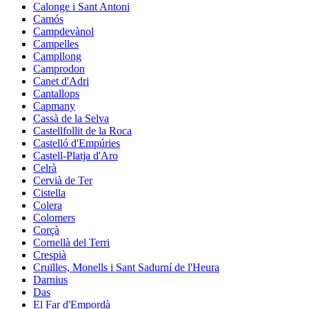
Calonge i Sant Antoni
Camós
Campdevànol
Campelles
Campllong
Camprodon
Canet d'Adri
Cantallops
Capmany
Cassà de la Selva
Castellfollit de la Roca
Castelló d'Empúries
Castell-Platja d'Aro
Celrà
Cervià de Ter
Cistella
Colera
Colomers
Corçà
Cornellà del Terri
Crespià
Cruïlles, Monells i Sant Sadurní de l'Heura
Darnius
Das
El Far d'Empordà