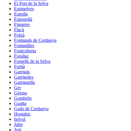
El Port de la Selva
Espinelves
Espolla
Esponellà
Figueres
Flaçà
Foixà
Fontanals de Cerdanya
Fontanilles
Fontcoberta
Forallac
Fornells de la Selva
Fortià
Garrigàs
Garrigoles
Garriguella
Ger
Girona
Gombrèn
Gualta
Guils de Cerdanya
Hostalric
Isòvol
Jafre
Juià