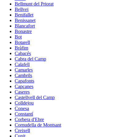
Bellmunt del Priorat
Bellvei
Benifallet
Benissanet
Blancafort
Bonastre
Bot
Botarell
Bràfim
Cabacés
Cabra del Camp
Calafell
Camarles
Cambrils
Capafonts
Capçanes
Caseres
Castellvell del Camp
Colldejou
Conesa
Constantí
Corbera d'Ebre
Cornudella de Montsant
Creixell
Cunit