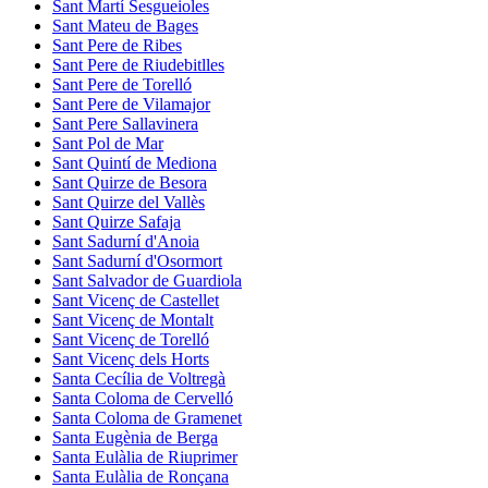
Sant Martí Sesgueioles
Sant Mateu de Bages
Sant Pere de Ribes
Sant Pere de Riudebitlles
Sant Pere de Torelló
Sant Pere de Vilamajor
Sant Pere Sallavinera
Sant Pol de Mar
Sant Quintí de Mediona
Sant Quirze de Besora
Sant Quirze del Vallès
Sant Quirze Safaja
Sant Sadurní d'Anoia
Sant Sadurní d'Osormort
Sant Salvador de Guardiola
Sant Vicenç de Castellet
Sant Vicenç de Montalt
Sant Vicenç de Torelló
Sant Vicenç dels Horts
Santa Cecília de Voltregà
Santa Coloma de Cervelló
Santa Coloma de Gramenet
Santa Eugènia de Berga
Santa Eulàlia de Riuprimer
Santa Eulàlia de Ronçana