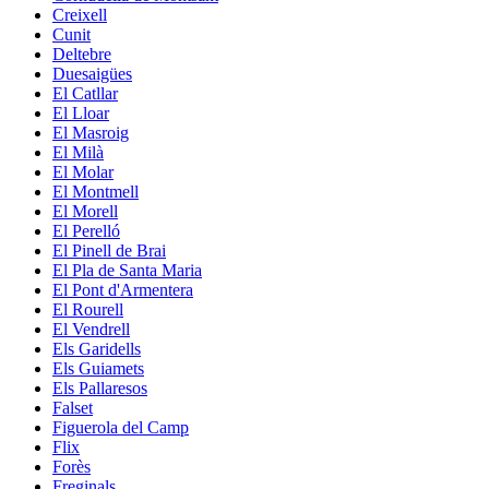
Creixell
Cunit
Deltebre
Duesaigües
El Catllar
El Lloar
El Masroig
El Milà
El Molar
El Montmell
El Morell
El Perelló
El Pinell de Brai
El Pla de Santa Maria
El Pont d'Armentera
El Rourell
El Vendrell
Els Garidells
Els Guiamets
Els Pallaresos
Falset
Figuerola del Camp
Flix
Forès
Freginals