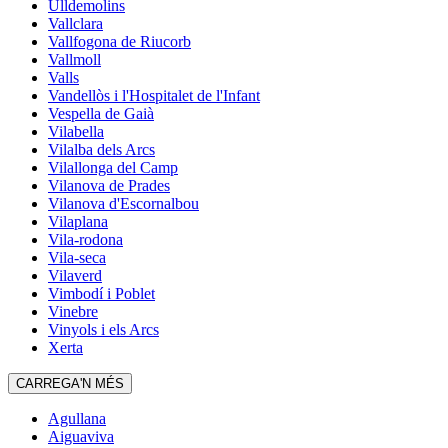
Ulldemolins
Vallclara
Vallfogona de Riucorb
Vallmoll
Valls
Vandellòs i l'Hospitalet de l'Infant
Vespella de Gaià
Vilabella
Vilalba dels Arcs
Vilallonga del Camp
Vilanova de Prades
Vilanova d'Escornalbou
Vilaplana
Vila-rodona
Vila-seca
Vilaverd
Vimbodí i Poblet
Vinebre
Vinyols i els Arcs
Xerta
CARREGA'N MÉS
Agullana
Aiguaviva