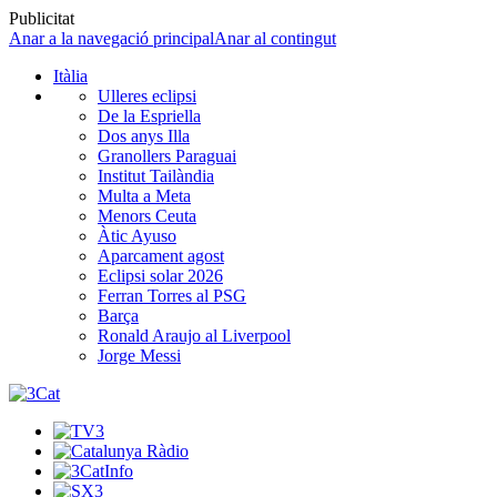
Publicitat
Anar a la navegació principal
Anar al contingut
Itàlia
Ulleres eclipsi
De la Espriella
Dos anys Illa
Granollers Paraguai
Institut Tailàndia
Multa a Meta
Menors Ceuta
Àtic Ayuso
Aparcament agost
Eclipsi solar 2026
Ferran Torres al PSG
Barça
Ronald Araujo al Liverpool
Jorge Messi