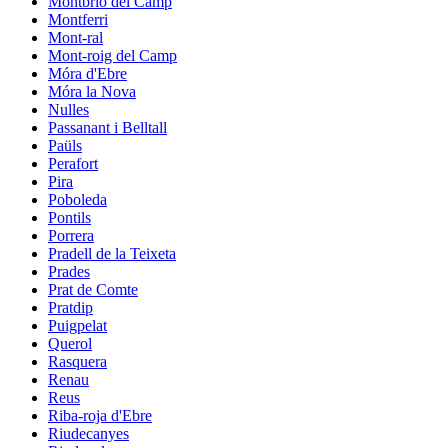
Montbrió del Camp
Montferri
Mont-ral
Mont-roig del Camp
Móra d'Ebre
Móra la Nova
Nulles
Passanant i Belltall
Paüls
Perafort
Pira
Poboleda
Pontils
Porrera
Pradell de la Teixeta
Prades
Prat de Comte
Pratdip
Puigpelat
Querol
Rasquera
Renau
Reus
Riba-roja d'Ebre
Riudecanyes