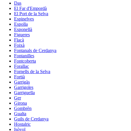
Das
El Far d'Empordà
El Port de la Selva
Espinelves
Espolla
Esponellà
Figueres
Flaçà
Foixà
Fontanals de Cerdanya
Fontanilles
Fontcoberta
Forallac
Fornells de la Selva
Fortià
Garrigàs
Garrigoles
Garriguella
Ger
Girona
Gombrèn
Gualta
Guils de Cerdanya
Hostalric
Isòvol