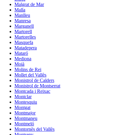
Malgrat de Mar
Malla
Manlleu
Manresa
Marganell
Martorell
Martorelles
Masquefa
Matadepera
Mataró
Mediona
Moià
Molins de Rei
Mollet del Vallès
Monistrol de Calders
Monistrol de Montserrat
Montcada i Reixac
Montclar
Montesquiu
Montgat
Montmajor
Montmaneu
Montmeló
Montornès del Vallès
Montseny