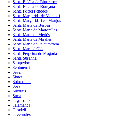
Santa Eulàlia de Riuprimer
Santa Eulàlia de Ronçana
Santa Fe del Penedès
Santa Margarida de Montbui
Santa Margarida i els Monjos
Santa Maria de Besora
Santa Maria de Martorelles
Santa Maria de Merlès
Santa Maria de Miralles
Santa Maria de Palautordera
Santa Maria d'Oló
Santa Perpètua de Mogoda
Santa Susanna
Santpedor
Sentmenat
Seva
Sitges
Sobremunt
Sora
Subirats
Súria
Tagamanent
Talamanca
Taradell
Tavèrnoles