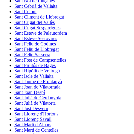
Sant Boi de Lluçanès
Sant Cebrià de Vallalta
Sant Celoni
Sant Climent de Llobregat
Sant Cugat del Vallès
Sant Cugat Sesgarrigues
Sant Esteve de Palautordera
Sant Esteve Sesrovires
Sant Feliu de Codines
Sant Feliu de Llobregat
Sant Feliu Sasserra
Sant Fost de Campsentelles
Sant Fruitós de Bages
Sant Hipòlit de Voltregà
Sant Iscle de Vallalta
Sant Jaume de Frontanyà
Sant Joan de Vilatorrada
Sant Joan Despí
Sant Julià de Cerdanyola
Sant Julià de Vilatorta
Sant Just Desvern
Sant Llorenç d'Hortons
Sant Llorenç Savall
Sant Martí d'Albars
Sant Martí de Centelles