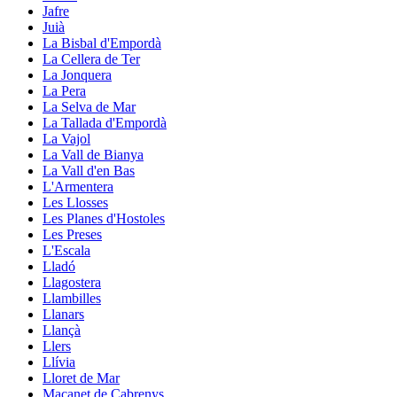
Jafre
Juià
La Bisbal d'Empordà
La Cellera de Ter
La Jonquera
La Pera
La Selva de Mar
La Tallada d'Empordà
La Vajol
La Vall de Bianya
La Vall d'en Bas
L'Armentera
Les Llosses
Les Planes d'Hostoles
Les Preses
L'Escala
Lladó
Llagostera
Llambilles
Llanars
Llançà
Llers
Llívia
Lloret de Mar
Maçanet de Cabrenys