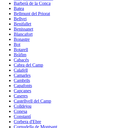
Barberà de la Conca
Batea
Bellmunt del Priorat
Bellvei
Benifallet
Benissanet
Blancafort
Bonastre
Bot
Botarell
Bràfim
Cabacés
Cabra del Camp
Calafell
Camarles
Cambrils
Capafonts
Capçanes
Caseres
Castellvell del Camp
Colldejou
Conesa
Constantí
Corbera d'Ebre
Cornudella de Montsant