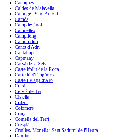
Cadaqués
Caldes de Malavella
Calonge i Sant Antoni
Camós
Campdevànol
Campelles
Campllong
Camprodon
Canet d'Adri
Cantallops
Capmany
Cassà de la Selva
Castellfollit de la Roca
Castelló d'Empúries
Castell-Platja d'Aro
Celrà
Cervià de Ter
Cistella
Colera
Colomers
Corçà
Cornellà del Terri
Crespià
Cruïlles, Monells i Sant Sadurní de l'Heura
Darnius