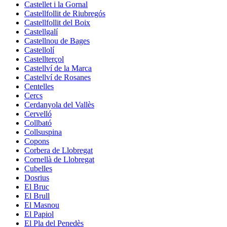
Castellet i la Gornal
Castellfollit de Riubregós
Castellfollit del Boix
Castellgalí
Castellnou de Bages
Castellolí
Castellterçol
Castellví de la Marca
Castellví de Rosanes
Centelles
Cercs
Cerdanyola del Vallès
Cervelló
Collbató
Collsuspina
Copons
Corbera de Llobregat
Cornellà de Llobregat
Cubelles
Dosrius
El Bruc
El Brull
El Masnou
El Papiol
El Pla del Penedès