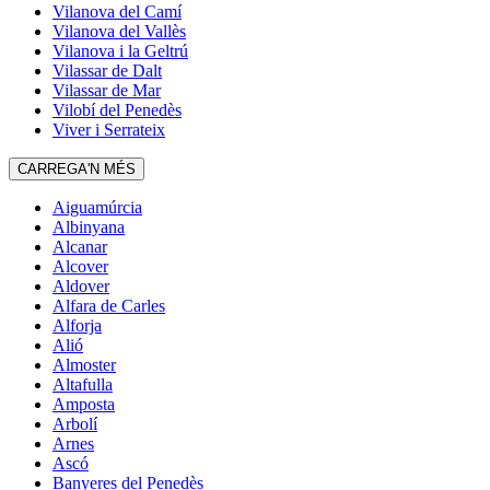
Vilanova del Camí
Vilanova del Vallès
Vilanova i la Geltrú
Vilassar de Dalt
Vilassar de Mar
Vilobí del Penedès
Viver i Serrateix
CARREGA'N MÉS
Aiguamúrcia
Albinyana
Alcanar
Alcover
Aldover
Alfara de Carles
Alforja
Alió
Almoster
Altafulla
Amposta
Arbolí
Arnes
Ascó
Banyeres del Penedès