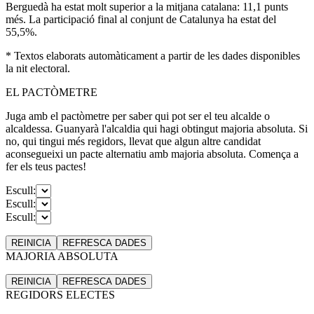
Berguedà ha estat molt superior a la mitjana catalana: 11,1 punts
més. La participació final al conjunt de Catalunya ha estat del
55,5%.
* Textos elaborats automàticament a partir de les dades disponibles
la nit electoral.
EL PACTÒMETRE
Juga amb el pactòmetre per saber qui pot ser el teu alcalde o
alcaldessa. Guanyarà l'alcaldia qui hagi obtingut majoria absoluta. Si
no, qui tingui més regidors, llevat que algun altre candidat
aconsegueixi un pacte alternatiu amb majoria absoluta. Comença a
fer els teus pactes!
Escull:
Escull:
Escull:
REINICIA
REFRESCA
DADES
MAJORIA ABSOLUTA
REINICIA
REFRESCA
DADES
REGIDORS ELECTES