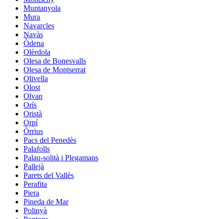
Muntanyola
Mura
Navarcles
Navàs
Òdena
Olèrdola
Olesa de Bonesvalls
Olesa de Montserrat
Olivella
Olost
Olvan
Orís
Oristà
Orpí
Òrrius
Pacs del Penedès
Palafolls
Palau-solità i Plegamans
Pallejà
Parets del Vallès
Perafita
Piera
Pineda de Mar
Polinyà