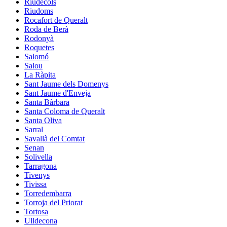
Riudecols
Riudoms
Rocafort de Queralt
Roda de Berà
Rodonyà
Roquetes
Salomó
Salou
La Ràpita
Sant Jaume dels Domenys
Sant Jaume d'Enveja
Santa Bàrbara
Santa Coloma de Queralt
Santa Oliva
Sarral
Savallà del Comtat
Senan
Solivella
Tarragona
Tivenys
Tivissa
Torredembarra
Torroja del Priorat
Tortosa
Ulldecona