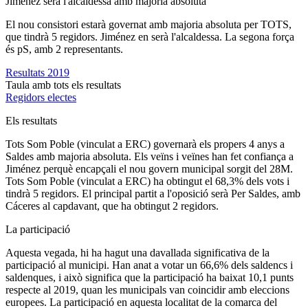
Jiménez serà l'alcaldessa amb majoria absoluta
El nou consistori estarà governat amb majoria absoluta per TOTS,
que tindrà 5 regidors. Jiménez en serà l'alcaldessa. La segona força
és pS, amb 2 representants.
Resultats 2019
Taula amb tots els resultats
Regidors electes
Els resultats
Tots Som Poble (vinculat a ERC) governarà els propers 4 anys a
Saldes amb majoria absoluta. Els veïns i veïnes han fet confiança a
Jiménez perquè encapçali el nou govern municipal sorgit del 28M.
Tots Som Poble (vinculat a ERC) ha obtingut el 68,3% dels vots i
tindrà 5 regidors. El principal partit a l'oposició serà Per Saldes, amb
Cáceres al capdavant, que ha obtingut 2 regidors.
La participació
Aquesta vegada, hi ha hagut una davallada significativa de la
participació al municipi. Han anat a votar un 66,6% dels saldencs i
saldenques, i això significa que la participació ha baixat 10,1 punts
respecte al 2019, quan les municipals van coincidir amb eleccions
europees. La participació en aquesta localitat de la comarca del