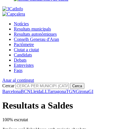
Notícies
Resultats municipals
Resultats autonòmiques
Conselh Generau d'Aran
Pactòmetre
Ciutat a ciutat
Candidats
Debats
Entrevistes
Faqs
Anar al contingut
Cercar
Cerca
Barcelona
BCN
Lleida
LL
Tarragona
TGN
Girona
GI
Resultats a Saldes
100% escrutat