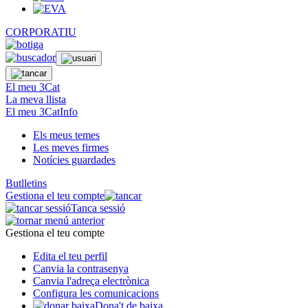
CORPORATIU
El meu 3Cat
La meva llista
El meu 3CatInfo
Els meus temes
Les meves firmes
Notícies guardades
Butlletins
Gestiona el teu compte
Tanca sessió
Gestiona el teu compte
Edita el teu perfil
Canvia la contrasenya
Canvia l'adreça electrònica
Configura les comunicacions
Dona't de baixa