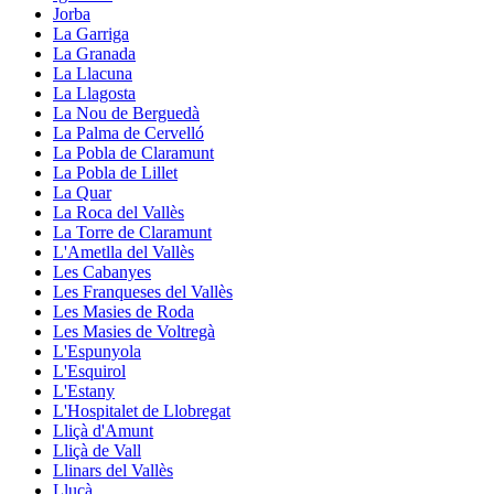
Jorba
La Garriga
La Granada
La Llacuna
La Llagosta
La Nou de Berguedà
La Palma de Cervelló
La Pobla de Claramunt
La Pobla de Lillet
La Quar
La Roca del Vallès
La Torre de Claramunt
L'Ametlla del Vallès
Les Cabanyes
Les Franqueses del Vallès
Les Masies de Roda
Les Masies de Voltregà
L'Espunyola
L'Esquirol
L'Estany
L'Hospitalet de Llobregat
Lliçà d'Amunt
Lliçà de Vall
Llinars del Vallès
Lluçà