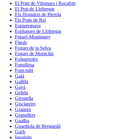
El Pont de Vilomara i Rocafort
El Prat de Llobregat
Els Hostalets de Pierola
Els Prats de Rei
Esparreguera
Esplugues de Llobregat
Figaró-Montmany
Fígols
Fogars de la Selva
Fogars de Montclús
Folgueroles
Fonollosa
Font-rubí
Gaià
Gallifa
Gavà
Gelida
Gironella
Gisclareny
Granera
Granollers
Gualba
Guardiola de Berguedà
Gurb
Igualada