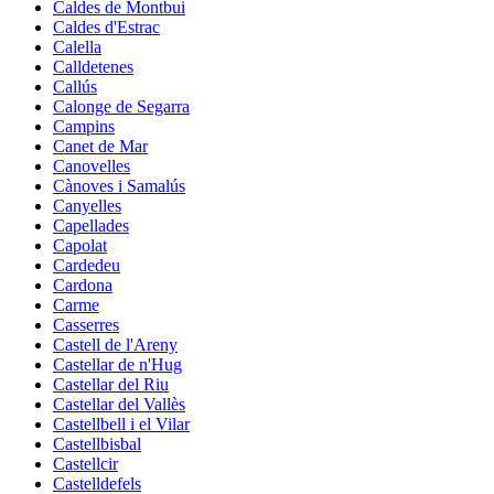
Caldes de Montbui
Caldes d'Estrac
Calella
Calldetenes
Callús
Calonge de Segarra
Campins
Canet de Mar
Canovelles
Cànoves i Samalús
Canyelles
Capellades
Capolat
Cardedeu
Cardona
Carme
Casserres
Castell de l'Areny
Castellar de n'Hug
Castellar del Riu
Castellar del Vallès
Castellbell i el Vilar
Castellbisbal
Castellcir
Castelldefels