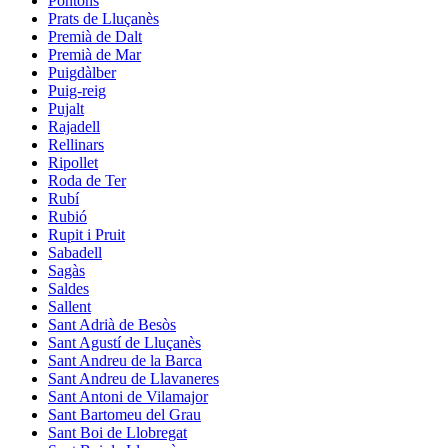
Pontons
Prats de Lluçanès
Premià de Dalt
Premià de Mar
Puigdàlber
Puig-reig
Pujalt
Rajadell
Rellinars
Ripollet
Roda de Ter
Rubí
Rubió
Rupit i Pruit
Sabadell
Sagàs
Saldes
Sallent
Sant Adrià de Besòs
Sant Agustí de Lluçanès
Sant Andreu de la Barca
Sant Andreu de Llavaneres
Sant Antoni de Vilamajor
Sant Bartomeu del Grau
Sant Boi de Llobregat