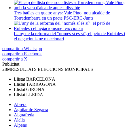
Tres batlles en quatre anys: Vale Pino, nou alcalde de
Torredembarra en un pacte PSC-ERC-Junts
L'any de la reforma del "només sí és sí", el petó de Rubiales i
el negacionisme reaccionari
compartir a Whatsapp
compartir a Facebook
compartir a X
Publicitat
28M
RESULTATS ELECCIONS MUNICIPALS
Llistat
BARCELONA
Llistat
TARRAGONA
Llistat
GIRONA
Llistat
LLEIDA
Abrera
Aguilar de Segarra
Aiguafreda
Alella
Alpens