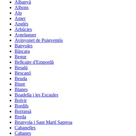
Albanyà
Albons
Alp
Amer
Anglès
Arbúcies
Argelaguer
Avinyonet de Puigventós
Banyoles
Bàscara
Begur
Bellcaire d'Empordà
Besalú
Bescanó
Beuda
Biure
Blanes
Boadella i les Escaules
Bolvir
Bordils
Borrassà
Breda
Brunyola i Sant Martí Sapresa
Cabanelles
Cabanes