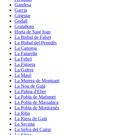
Gandesa
Garcia
Ginestar
Godall
Gratallops
Horta de Sant Joan
La Bisbal de Falset
La Bisbal del Penedès
La Canonja
La Fatarella
La Febró
La Figuera
La Galera
La Masó
La Morera de Montsant
La Nou de Gaià
La Palma d'Ebre
La Pobla de Mafumet
La Pobla de Massaluca
La Pobla de Montornès
La Riba
La Riera de Gaià
La Secuita
La Selva del Camp
La Sénia