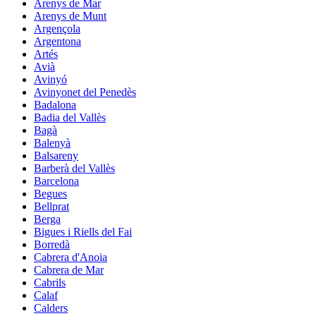
Arenys de Mar
Arenys de Munt
Argençola
Argentona
Artés
Avià
Avinyó
Avinyonet del Penedès
Badalona
Badia del Vallès
Bagà
Balenyà
Balsareny
Barberà del Vallès
Barcelona
Begues
Bellprat
Berga
Bigues i Riells del Fai
Borredà
Cabrera d'Anoia
Cabrera de Mar
Cabrils
Calaf
Calders