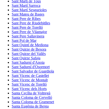
Sant Martí de Tous
Sant Martí Sarroca
Sant Martí Sesgueioles
Sant Mateu de Bages
Sant Pere de Ribes
Sant Pere de Riudebitlles
Sant Pere de Torelló
Sant Pere de Vilamajor
Sant Pere Sallavinera
Sant Pol de Mar
Sant Quintí de Mediona
Sant Quirze de Besora
Sant Quirze del Vallès
Sant Quirze Safaja
Sant Sadurní d'Anoia
Sant Sadurní d'Osormort
Sant Salvador de Guardiola
Sant Vicenç de Castellet
Sant Vicenç de Montalt
Sant Vicenç de Torelló
Sant Vicenç dels Horts
Santa Cecília de Voltregà
Santa Coloma de Cervelló
Santa Coloma de Gramenet
Santa Eugènia de Berga