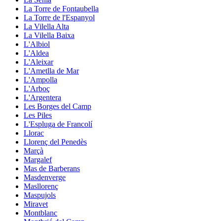
La Torre de Fontaubella
La Torre de l'Espanyol
La Vilella Alta
La Vilella Baixa
L'Albiol
L'Aldea
L'Aleixar
L'Ametlla de Mar
L'Ampolla
L'Arboç
L'Argentera
Les Borges del Camp
Les Piles
L'Espluga de Francolí
Llorac
Llorenç del Penedès
Marçà
Margalef
Mas de Barberans
Masdenverge
Masllorenç
Maspujols
Miravet
Montblanc