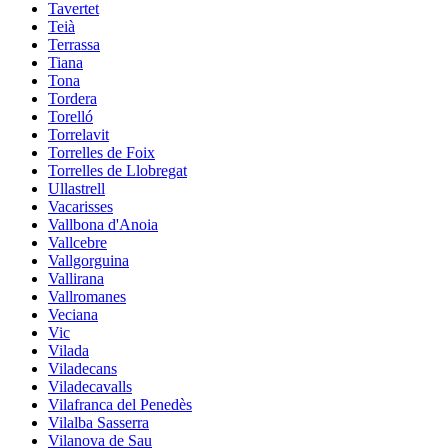
Tavertet
Teià
Terrassa
Tiana
Tona
Tordera
Torelló
Torrelavit
Torrelles de Foix
Torrelles de Llobregat
Ullastrell
Vacarisses
Vallbona d'Anoia
Vallcebre
Vallgorguina
Vallirana
Vallromanes
Veciana
Vic
Vilada
Viladecans
Viladecavalls
Vilafranca del Penedès
Vilalba Sasserra
Vilanova de Sau