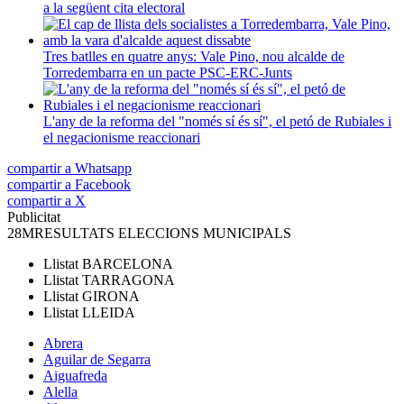
a la següent cita electoral
Tres batlles en quatre anys: Vale Pino, nou alcalde de
Torredembarra en un pacte PSC-ERC-Junts
L'any de la reforma del "només sí és sí", el petó de Rubiales i
el negacionisme reaccionari
compartir a Whatsapp
compartir a Facebook
compartir a X
Publicitat
28M
RESULTATS ELECCIONS MUNICIPALS
Llistat
BARCELONA
Llistat
TARRAGONA
Llistat
GIRONA
Llistat
LLEIDA
Abrera
Aguilar de Segarra
Aiguafreda
Alella