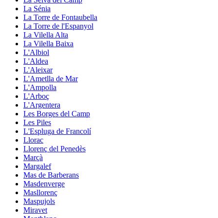
La Sénia
La Torre de Fontaubella
La Torre de l'Espanyol
La Vilella Alta
La Vilella Baixa
L'Albiol
L'Aldea
L'Aleixar
L'Ametlla de Mar
L'Ampolla
L'Arboç
L'Argentera
Les Borges del Camp
Les Piles
L'Espluga de Francolí
Llorac
Llorenç del Penedès
Marçà
Margalef
Mas de Barberans
Masdenverge
Masllorenç
Maspujols
Miravet