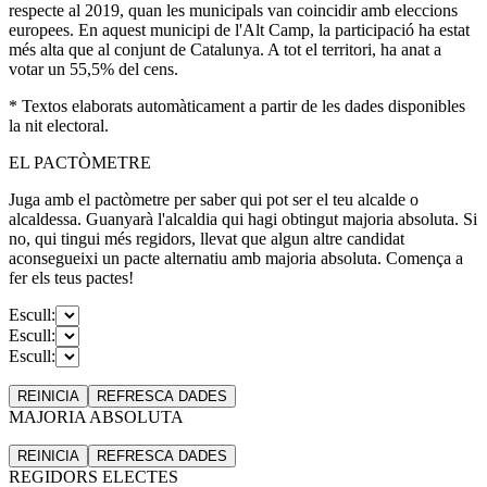
respecte al 2019, quan les municipals van coincidir amb eleccions
europees. En aquest municipi de l'Alt Camp, la participació ha estat
més alta que al conjunt de Catalunya. A tot el territori, ha anat a
votar un 55,5% del cens.
* Textos elaborats automàticament a partir de les dades disponibles
la nit electoral.
EL PACTÒMETRE
Juga amb el pactòmetre per saber qui pot ser el teu alcalde o
alcaldessa. Guanyarà l'alcaldia qui hagi obtingut majoria absoluta. Si
no, qui tingui més regidors, llevat que algun altre candidat
aconsegueixi un pacte alternatiu amb majoria absoluta. Comença a
fer els teus pactes!
Escull:
Escull:
Escull:
REINICIA
REFRESCA
DADES
MAJORIA ABSOLUTA
REINICIA
REFRESCA
DADES
REGIDORS ELECTES