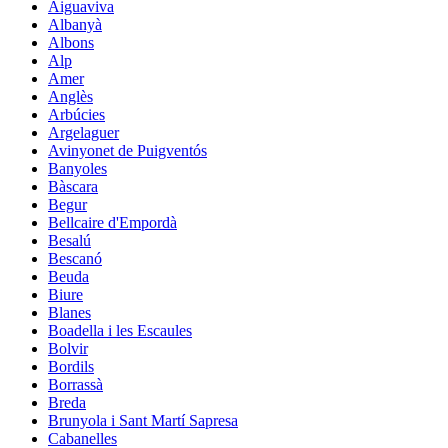
Aiguaviva
Albanyà
Albons
Alp
Amer
Anglès
Arbúcies
Argelaguer
Avinyonet de Puigventós
Banyoles
Bàscara
Begur
Bellcaire d'Empordà
Besalú
Bescanó
Beuda
Biure
Blanes
Boadella i les Escaules
Bolvir
Bordils
Borrassà
Breda
Brunyola i Sant Martí Sapresa
Cabanelles