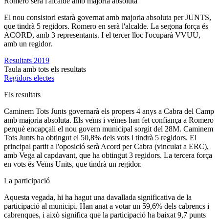
Romero serà l'alcalde amb majoria absoluta
El nou consistori estarà governat amb majoria absoluta per JUNTS,
que tindrà 5 regidors. Romero en serà l'alcalde. La segona força és
ACORD, amb 3 representants. I el tercer lloc l'ocuparà VVUU,
amb un regidor.
Resultats 2019
Taula amb tots els resultats
Regidors electes
Els resultats
Caminem Tots Junts governarà els propers 4 anys a Cabra del Camp
amb majoria absoluta. Els veïns i veïnes han fet confiança a Romero
perquè encapçali el nou govern municipal sorgit del 28M. Caminem
Tots Junts ha obtingut el 50,8% dels vots i tindrà 5 regidors. El
principal partit a l'oposició serà Acord per Cabra (vinculat a ERC),
amb Vega al capdavant, que ha obtingut 3 regidors. La tercera força
en vots és Veïns Units, que tindrà un regidor.
La participació
Aquesta vegada, hi ha hagut una davallada significativa de la
participació al municipi. Han anat a votar un 59,6% dels cabrencs i
cabrenques, i això significa que la participació ha baixat 9,7 punts