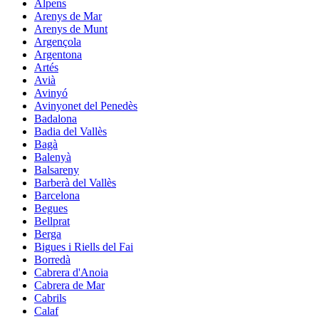
Alpens
Arenys de Mar
Arenys de Munt
Argençola
Argentona
Artés
Avià
Avinyó
Avinyonet del Penedès
Badalona
Badia del Vallès
Bagà
Balenyà
Balsareny
Barberà del Vallès
Barcelona
Begues
Bellprat
Berga
Bigues i Riells del Fai
Borredà
Cabrera d'Anoia
Cabrera de Mar
Cabrils
Calaf