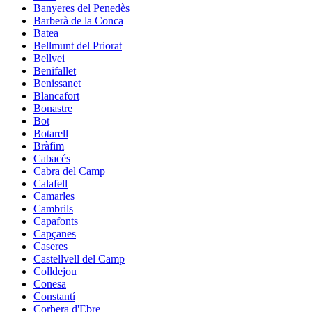
Banyeres del Penedès
Barberà de la Conca
Batea
Bellmunt del Priorat
Bellvei
Benifallet
Benissanet
Blancafort
Bonastre
Bot
Botarell
Bràfim
Cabacés
Cabra del Camp
Calafell
Camarles
Cambrils
Capafonts
Capçanes
Caseres
Castellvell del Camp
Colldejou
Conesa
Constantí
Corbera d'Ebre