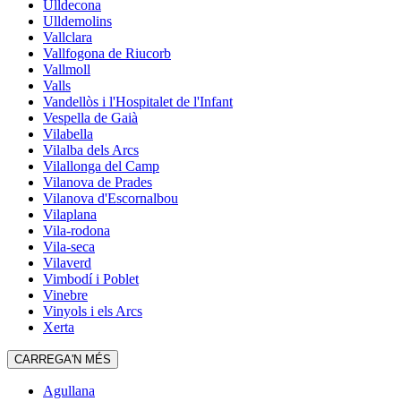
Ulldecona
Ulldemolins
Vallclara
Vallfogona de Riucorb
Vallmoll
Valls
Vandellòs i l'Hospitalet de l'Infant
Vespella de Gaià
Vilabella
Vilalba dels Arcs
Vilallonga del Camp
Vilanova de Prades
Vilanova d'Escornalbou
Vilaplana
Vila-rodona
Vila-seca
Vilaverd
Vimbodí i Poblet
Vinebre
Vinyols i els Arcs
Xerta
CARREGA'N MÉS
Agullana