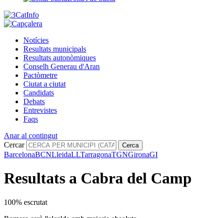
Notícies
Resultats municipals
Resultats autonòmiques
Conselh Generau d'Aran
Pactòmetre
Ciutat a ciutat
Candidats
Debats
Entrevistes
Faqs
Anar al contingut
Cercar
Cerca
Barcelona
BCN
Lleida
LL
Tarragona
TGN
Girona
GI
Resultats a Cabra del Camp
100% escrutat