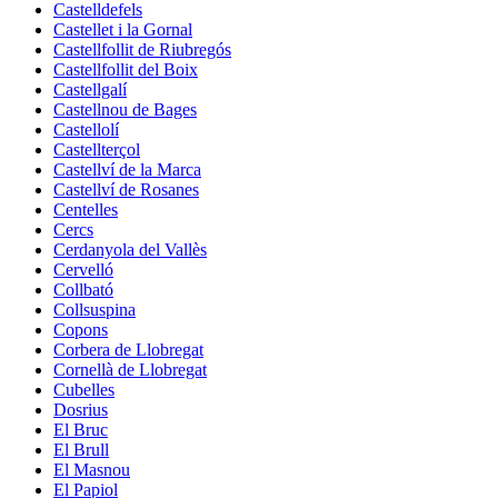
Castelldefels
Castellet i la Gornal
Castellfollit de Riubregós
Castellfollit del Boix
Castellgalí
Castellnou de Bages
Castellolí
Castellterçol
Castellví de la Marca
Castellví de Rosanes
Centelles
Cercs
Cerdanyola del Vallès
Cervelló
Collbató
Collsuspina
Copons
Corbera de Llobregat
Cornellà de Llobregat
Cubelles
Dosrius
El Bruc
El Brull
El Masnou
El Papiol