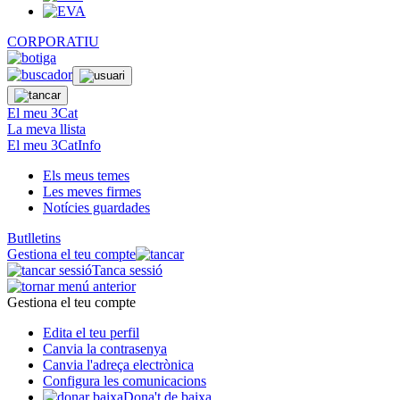
CORPORATIU
El meu 3Cat
La meva llista
El meu 3CatInfo
Els meus temes
Les meves firmes
Notícies guardades
Butlletins
Gestiona el teu compte
Tanca sessió
Gestiona el teu compte
Edita el teu perfil
Canvia la contrasenya
Canvia l'adreça electrònica
Configura les comunicacions
Dona't de baixa