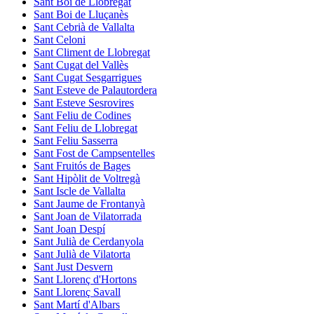
Sant Boi de Llobregat
Sant Boi de Lluçanès
Sant Cebrià de Vallalta
Sant Celoni
Sant Climent de Llobregat
Sant Cugat del Vallès
Sant Cugat Sesgarrigues
Sant Esteve de Palautordera
Sant Esteve Sesrovires
Sant Feliu de Codines
Sant Feliu de Llobregat
Sant Feliu Sasserra
Sant Fost de Campsentelles
Sant Fruitós de Bages
Sant Hipòlit de Voltregà
Sant Iscle de Vallalta
Sant Jaume de Frontanyà
Sant Joan de Vilatorrada
Sant Joan Despí
Sant Julià de Cerdanyola
Sant Julià de Vilatorta
Sant Just Desvern
Sant Llorenç d'Hortons
Sant Llorenç Savall
Sant Martí d'Albars