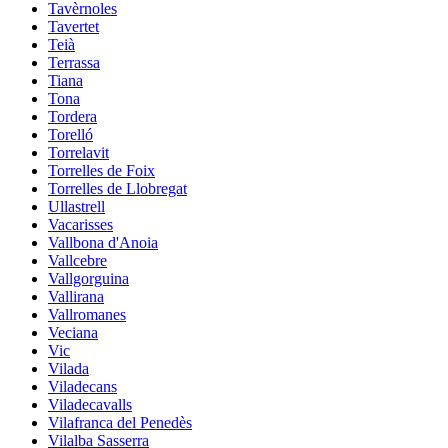
Tavèrnoles
Tavertet
Teià
Terrassa
Tiana
Tona
Tordera
Torelló
Torrelavit
Torrelles de Foix
Torrelles de Llobregat
Ullastrell
Vacarisses
Vallbona d'Anoia
Vallcebre
Vallgorguina
Vallirana
Vallromanes
Veciana
Vic
Vilada
Viladecans
Viladecavalls
Vilafranca del Penedès
Vilalba Sasserra