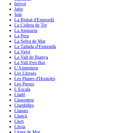
Isòvol
Jafre
Juià
La Bisbal d'Empordà
La Cellera de Ter
La Jonquera
La Pera
La Selva de Mar
La Tallada d'Empordà
La Vajol
La Vall de Bianya
La Vall d'en Bas
L'Armentera
Les Llosses
Les Planes d'Hostoles
Les Preses
L'Escala
Lladó
Llagostera
Llambilles
Llanars
Llançà
Llers
Llívia
Lloret de Mar