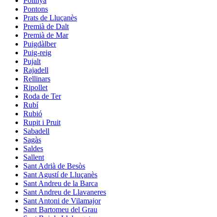
Polinyà
Pontons
Prats de Lluçanès
Premià de Dalt
Premià de Mar
Puigdàlber
Puig-reig
Pujalt
Rajadell
Rellinars
Ripollet
Roda de Ter
Rubí
Rubió
Rupit i Pruit
Sabadell
Sagàs
Saldes
Sallent
Sant Adrià de Besòs
Sant Agustí de Lluçanès
Sant Andreu de la Barca
Sant Andreu de Llavaneres
Sant Antoni de Vilamajor
Sant Bartomeu del Grau