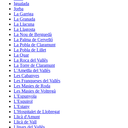
Igualada
Jorba
La Garriga
La Granada
La Llacuna
La Llagosta
La Nou de Berguedà
La Palma de Cervelló
La Pobla de Claramunt
La Pobla de Lillet
La Quar
La Roca del Vallès
La Torre de Claramunt
L'Ametlla del Vallès
Les Cabanyes
Les Franqueses del Vallès
Les Masies de Roda
Les Masies de Voltregà
L'Espunyola
L'Esquirol
L'Estany
L'Hospitalet de Llobregat
Lliçà d'Amunt
Lliçà de Vall
Llinars del Vallès