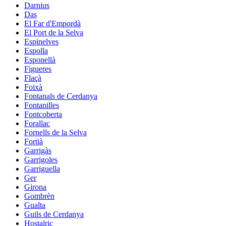
Darnius
Das
El Far d'Empordà
El Port de la Selva
Espinelves
Espolla
Esponellà
Figueres
Flaçà
Foixà
Fontanals de Cerdanya
Fontanilles
Fontcoberta
Forallac
Fornells de la Selva
Fortià
Garrigàs
Garrigoles
Garriguella
Ger
Girona
Gombrèn
Gualta
Guils de Cerdanya
Hostalric