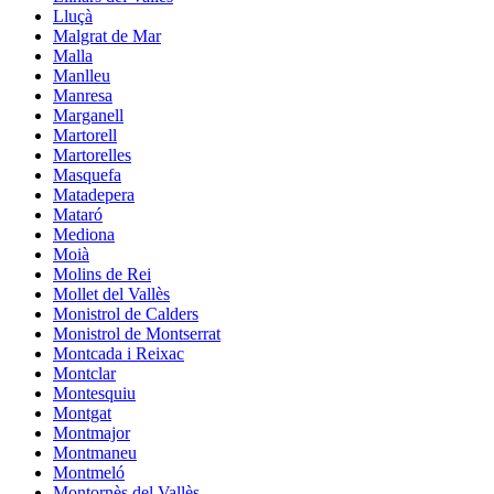
Lluçà
Malgrat de Mar
Malla
Manlleu
Manresa
Marganell
Martorell
Martorelles
Masquefa
Matadepera
Mataró
Mediona
Moià
Molins de Rei
Mollet del Vallès
Monistrol de Calders
Monistrol de Montserrat
Montcada i Reixac
Montclar
Montesquiu
Montgat
Montmajor
Montmaneu
Montmeló
Montornès del Vallès