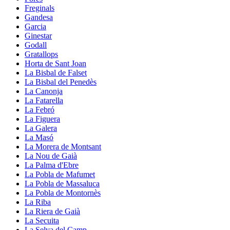
Freginals
Gandesa
Garcia
Ginestar
Godall
Gratallops
Horta de Sant Joan
La Bisbal de Falset
La Bisbal del Penedès
La Canonja
La Fatarella
La Febró
La Figuera
La Galera
La Masó
La Morera de Montsant
La Nou de Gaià
La Palma d'Ebre
La Pobla de Mafumet
La Pobla de Massaluca
La Pobla de Montornès
La Riba
La Riera de Gaià
La Secuita
La Selva del Camp