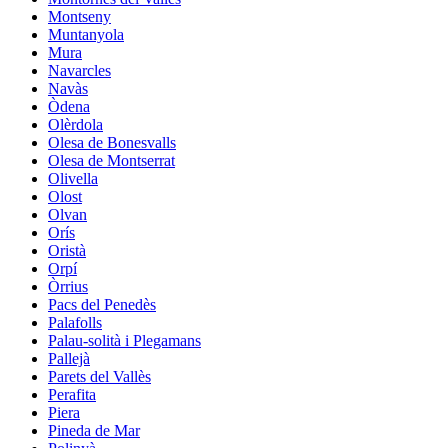
Montseny
Muntanyola
Mura
Navarcles
Navàs
Òdena
Olèrdola
Olesa de Bonesvalls
Olesa de Montserrat
Olivella
Olost
Olvan
Orís
Oristà
Orpí
Òrrius
Pacs del Penedès
Palafolls
Palau-solità i Plegamans
Pallejà
Parets del Vallès
Perafita
Piera
Pineda de Mar