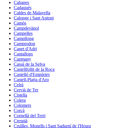
Cabanes
Cadaqués
Caldes de Malavella
Calonge i Sant Antoni
Camós
Campdevànol
Campelles
Campllong
Camprodon
Canet d'Adri
Cantallops
Capmany
Cassà de la Selva
Castellfollit de la Roca
Castelló d'Empúries
Castell-Platja d'Aro
Celrà
Cervià de Ter
Cistella
Colera
Colomers
Corçà
Cornellà del Terri
Crespià
Cruïlles, Monells i Sant Sadurní de l'Heura