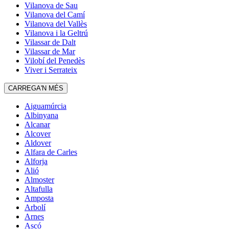
Vilanova de Sau
Vilanova del Camí
Vilanova del Vallès
Vilanova i la Geltrú
Vilassar de Dalt
Vilassar de Mar
Vilobí del Penedès
Viver i Serrateix
CARREGA'N MÉS
Aiguamúrcia
Albinyana
Alcanar
Alcover
Aldover
Alfara de Carles
Alforja
Alió
Almoster
Altafulla
Amposta
Arbolí
Arnes
Ascó