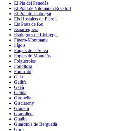
El Pla del Penedès
El Pont de Vilomara i Rocafort
El Prat de Llobregat
Els Hostalets de Pierola
Els Prats de Rei
Esparreguera
Esplugues de Llobregat
Figaró-Montmany
Fígols
Fogars de la Selva
Fogars de Montclús
Folgueroles
Fonollosa
Font-rubí
Gaià
Gallifa
Gavà
Gelida
Gironella
Gisclareny
Granera
Granollers
Gualba
Guardiola de Berguedà
Gurb