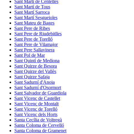
Sant Martí de Centelles
Sant Martí de Tous
Sant Martí Sarroca
Sant Martí Sesgueioles
Sant Mateu de Bages
Sant Pere de Ribes
Sant Pere de Riudebitlles
Sant Pere de Torelló
Sant Pere de Vilamajor
Sant Pere Sallavinera
Sant Pol de Mar
Sant Quintí de Mediona
Sant Quirze de Besora
Sant Quirze del Vallès
Sant Quirze Safaja
Sant Sadurní d'Anoia
Sant Sadurní d'Osormort
Sant Salvador de Guardiola
Sant Vicenç de Castellet
Sant Vicenç de Montalt
Sant Vicenç de Torelló
Sant Vicenç dels Horts
Santa Cecília de Voltregà
Santa Coloma de Cervelló
Santa Coloma de Gramenet