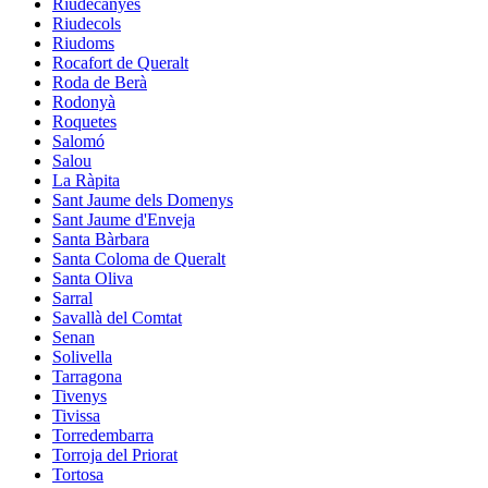
Riudecanyes
Riudecols
Riudoms
Rocafort de Queralt
Roda de Berà
Rodonyà
Roquetes
Salomó
Salou
La Ràpita
Sant Jaume dels Domenys
Sant Jaume d'Enveja
Santa Bàrbara
Santa Coloma de Queralt
Santa Oliva
Sarral
Savallà del Comtat
Senan
Solivella
Tarragona
Tivenys
Tivissa
Torredembarra
Torroja del Priorat
Tortosa