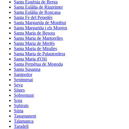
Santa Eugènia de Berga
Santa Eulàlia de Riuprimer
Santa Eulàlia de Ronçana
Santa Fe del Penedès
Santa Margarida de Montbui
Santa Margarida i els Monjos
Santa Maria de Besora
Santa Maria de Martorelles
Santa Maria de Merlès
Santa Maria de Miralles
Santa Maria de Palautordera
Santa Maria d'Oló
Santa Perpètua de Mogoda
Santa Susanna
Santpedor
Sentmenat
Seva
Sitges
Sobremunt
Sora
Subirats
Súria
Tagamanent
Talamanca
Taradell