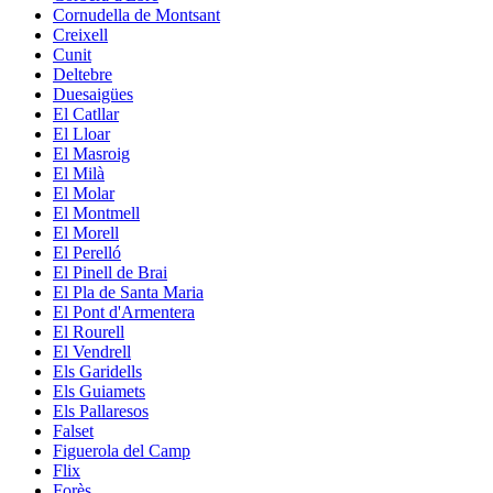
Cornudella de Montsant
Creixell
Cunit
Deltebre
Duesaigües
El Catllar
El Lloar
El Masroig
El Milà
El Molar
El Montmell
El Morell
El Perelló
El Pinell de Brai
El Pla de Santa Maria
El Pont d'Armentera
El Rourell
El Vendrell
Els Garidells
Els Guiamets
Els Pallaresos
Falset
Figuerola del Camp
Flix
Forès