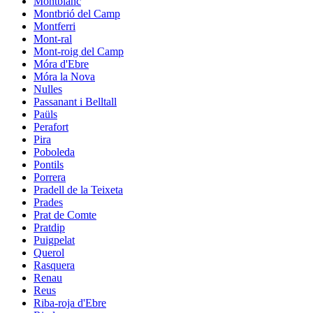
Montblanc
Montbrió del Camp
Montferri
Mont-ral
Mont-roig del Camp
Móra d'Ebre
Móra la Nova
Nulles
Passanant i Belltall
Paüls
Perafort
Pira
Poboleda
Pontils
Porrera
Pradell de la Teixeta
Prades
Prat de Comte
Pratdip
Puigpelat
Querol
Rasquera
Renau
Reus
Riba-roja d'Ebre