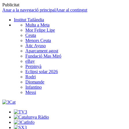
Publicitat
Anar a la navegació principal
Anar al contingut
Institut Tailàndia
Multa a Meta
Mor Felipe Lipe
Ceuta
Menors Ceuta
Àtic Ayuso
Aparcament agost
Fundació Mas Miró
eBay
Perpinyà
Eclipsi solar 2026
Rodri
Diomande
Infantino
Messi