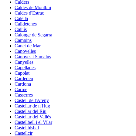
Calders
Caldes de Montbui
Caldes d'Estrac
Calella
Calldetenes
Callús
Calonge de Segarra
Campins
Canet de Mar
Canovelles
Cànoves i Samalús
Canyelles
Capellades
Capolat
Cardedeu
Cardona
Carme
Casserres
Castell de l'Areny
Castellar de n'Hug
Castellar del Riu
Castellar del Vallès
Castellbell i el Vilar
Castellbisbal
Castellcir