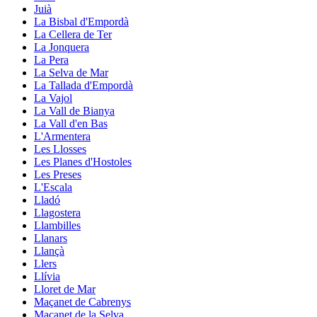
Juià
La Bisbal d'Empordà
La Cellera de Ter
La Jonquera
La Pera
La Selva de Mar
La Tallada d'Empordà
La Vajol
La Vall de Bianya
La Vall d'en Bas
L'Armentera
Les Llosses
Les Planes d'Hostoles
Les Preses
L'Escala
Lladó
Llagostera
Llambilles
Llanars
Llançà
Llers
Llívia
Lloret de Mar
Maçanet de Cabrenys
Maçanet de la Selva