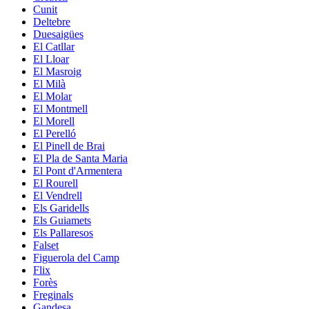
Cunit
Deltebre
Duesaigües
El Catllar
El Lloar
El Masroig
El Milà
El Molar
El Montmell
El Morell
El Perelló
El Pinell de Brai
El Pla de Santa Maria
El Pont d'Armentera
El Rourell
El Vendrell
Els Garidells
Els Guiamets
Els Pallaresos
Falset
Figuerola del Camp
Flix
Forès
Freginals
Gandesa