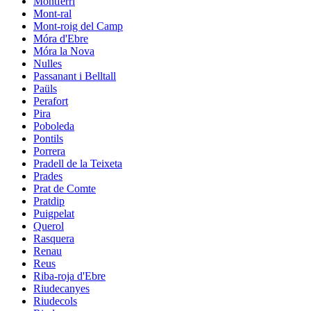
Montferri
Mont-ral
Mont-roig del Camp
Móra d'Ebre
Móra la Nova
Nulles
Passanant i Belltall
Paüls
Perafort
Pira
Poboleda
Pontils
Porrera
Pradell de la Teixeta
Prades
Prat de Comte
Pratdip
Puigpelat
Querol
Rasquera
Renau
Reus
Riba-roja d'Ebre
Riudecanyes
Riudecols