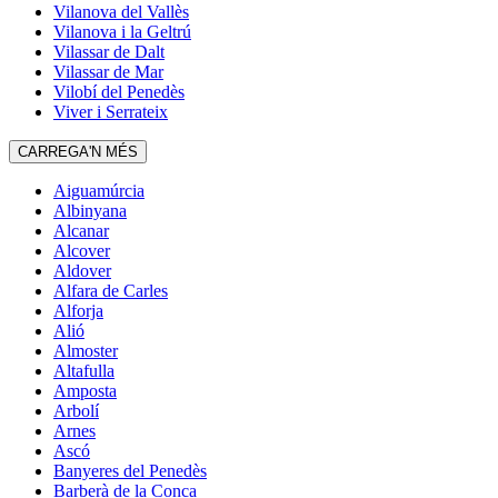
Vilanova del Vallès
Vilanova i la Geltrú
Vilassar de Dalt
Vilassar de Mar
Vilobí del Penedès
Viver i Serrateix
CARREGA'N MÉS
Aiguamúrcia
Albinyana
Alcanar
Alcover
Aldover
Alfara de Carles
Alforja
Alió
Almoster
Altafulla
Amposta
Arbolí
Arnes
Ascó
Banyeres del Penedès
Barberà de la Conca