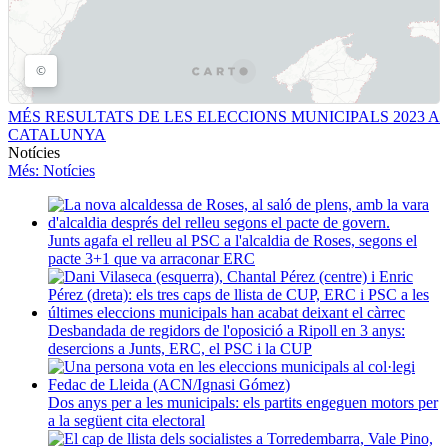
MÉS RESULTATS DE LES ELECCIONS MUNICIPALS 2023 A
CATALUNYA
Notícies
Més
: Notícies
Junts agafa el relleu al PSC a l'alcaldia de Roses, segons el
pacte 3+1 que va arraconar ERC
Desbandada de regidors de l'oposició a Ripoll en 3 anys:
desercions a Junts, ERC, el PSC i la CUP
Dos anys per a les municipals: els partits engeguen motors per
a la següent cita electoral