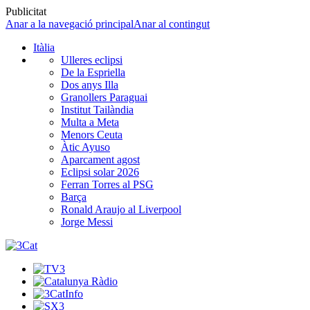
Publicitat
Anar a la navegació principal
Anar al contingut
Itàlia
Ulleres eclipsi
De la Espriella
Dos anys Illa
Granollers Paraguai
Institut Tailàndia
Multa a Meta
Menors Ceuta
Àtic Ayuso
Aparcament agost
Eclipsi solar 2026
Ferran Torres al PSG
Barça
Ronald Araujo al Liverpool
Jorge Messi