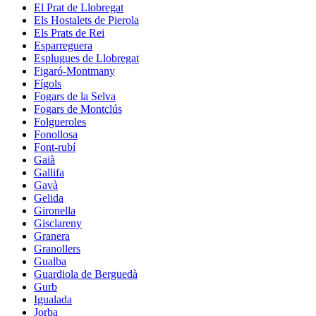
El Prat de Llobregat
Els Hostalets de Pierola
Els Prats de Rei
Esparreguera
Esplugues de Llobregat
Figaró-Montmany
Fígols
Fogars de la Selva
Fogars de Montclús
Folgueroles
Fonollosa
Font-rubí
Gaià
Gallifa
Gavà
Gelida
Gironella
Gisclareny
Granera
Granollers
Gualba
Guardiola de Berguedà
Gurb
Igualada
Jorba