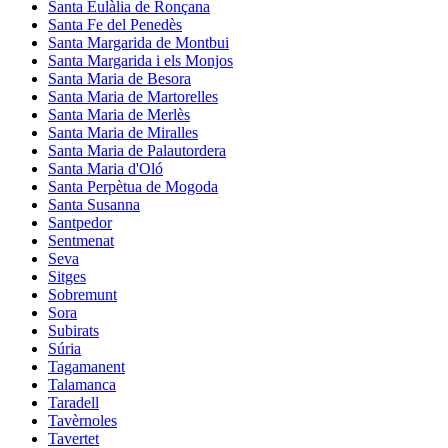
Santa Eulàlia de Ronçana
Santa Fe del Penedès
Santa Margarida de Montbui
Santa Margarida i els Monjos
Santa Maria de Besora
Santa Maria de Martorelles
Santa Maria de Merlès
Santa Maria de Miralles
Santa Maria de Palautordera
Santa Maria d'Oló
Santa Perpètua de Mogoda
Santa Susanna
Santpedor
Sentmenat
Seva
Sitges
Sobremunt
Sora
Subirats
Súria
Tagamanent
Talamanca
Taradell
Tavèrnoles
Tavertet