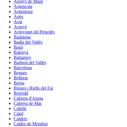
Arenys de Munt
Argençola
Argentona
Artés
Avià
Avinyó
Avinyonet del Penedès
Badalona
Badia del Vallès
Bagà
Balenyà
Balsareny
Barberà del Vallès
Barcelona
Begues
Bellprat
Berga
Bigues i Riells del Fai
Borredà
Cabrera d'Anoia
Cabrera de Mar
Cabrils
Calaf
Calders
Caldes de Montbui