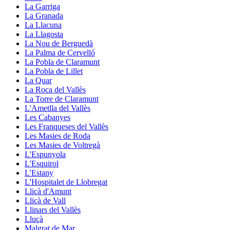
La Garriga
La Granada
La Llacuna
La Llagosta
La Nou de Berguedà
La Palma de Cervelló
La Pobla de Claramunt
La Pobla de Lillet
La Quar
La Roca del Vallès
La Torre de Claramunt
L'Ametlla del Vallès
Les Cabanyes
Les Franqueses del Vallès
Les Masies de Roda
Les Masies de Voltregà
L'Espunyola
L'Esquirol
L'Estany
L'Hospitalet de Llobregat
Lliçà d'Amunt
Lliçà de Vall
Llinars del Vallès
Lluçà
Malgrat de Mar