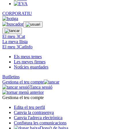
CORPORATIU
El meu 3Cat
La meva llista
El meu 3CatInfo
Els meus temes
Les meves firmes
Notícies guardades
Butlletins
Gestiona el teu compte
Tanca sessió
Gestiona el teu compte
Edita el teu perfil
Canvia la contrasenya
Canvia l'adreça electrònica
Configura les comunicacions
Dona't de baixa