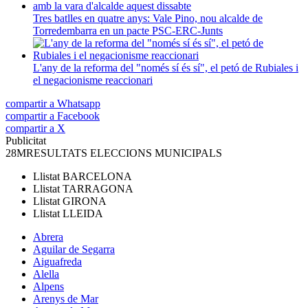
Tres batlles en quatre anys: Vale Pino, nou alcalde de
Torredembarra en un pacte PSC-ERC-Junts
L'any de la reforma del "només sí és sí", el petó de Rubiales i
el negacionisme reaccionari
compartir a Whatsapp
compartir a Facebook
compartir a X
Publicitat
28M
RESULTATS ELECCIONS MUNICIPALS
Llistat
BARCELONA
Llistat
TARRAGONA
Llistat
GIRONA
Llistat
LLEIDA
Abrera
Aguilar de Segarra
Aiguafreda
Alella
Alpens
Arenys de Mar