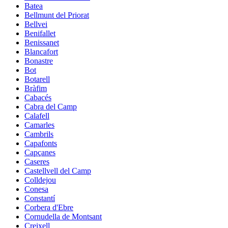
Batea
Bellmunt del Priorat
Bellvei
Benifallet
Benissanet
Blancafort
Bonastre
Bot
Botarell
Bràfim
Cabacés
Cabra del Camp
Calafell
Camarles
Cambrils
Capafonts
Capçanes
Caseres
Castellvell del Camp
Colldejou
Conesa
Constantí
Corbera d'Ebre
Cornudella de Montsant
Creixell