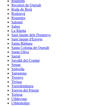
Riudoms
Rocafort de Queralt
Roda de Berà
Rodonyà
Roquetes
Salomó
Salou
La Ràpita
Sant Jaume dels Domenys
Sant Jaume d'Enveja
Santa Bàrbara
Santa Coloma de Queralt
Santa Oliva
Sarral
Savallà del Comtat
Senan
Solivella
Tarragona
Tivenys
Tivissa
Torredembarra
Torroja del Priorat
Tortosa
Ulldecona
Ulldemolins