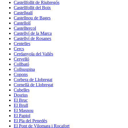
Castellfollit de Riubregós
Castellfollit del Boix
Castellgalí
Castellnou de Bages
Castellolí
Castellterçol
Castellví de la Marca
Castellví de Rosanes
Centelles
Cercs
Cerdanyola del Vallès
Cervelló
Collbató
Collsuspina
Copons
Corbera de Llobregat
Cornellà de Llobregat
Cubelles
Dosrius
El Bruc
El Brull
El Masnou
El Papiol
El Pla del Penedès
El Pont de Vilomara i Rocafort