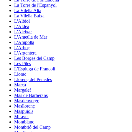
La Torre de l'Espanyol
La Vilella Alta
La Vilella Baixa
L'Albiol
L'Aldea
L'Aleixar
L'Ametlla de Mar
L'Ampolla
L'Arboç
L'Argentera
Les Borges del Camp
Les Piles
L'Espluga de Francolí
Llorac
Llorenç del Penedès
Marçà
Margalef
Mas de Barberans
Masdenverge
Masllorenç
Maspujols
Miravet
Montblanc
Montbrió del Camp