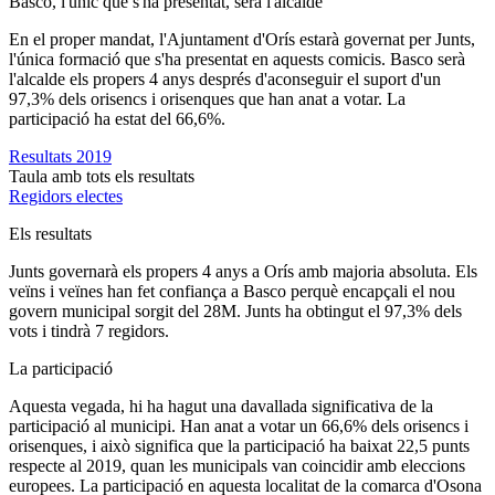
Basco, l'únic que s'ha presentat, serà l'alcalde
En el proper mandat, l'Ajuntament d'Orís estarà governat per Junts,
l'única formació que s'ha presentat en aquests comicis. Basco serà
l'alcalde els propers 4 anys després d'aconseguir el suport d'un
97,3% dels orisencs i orisenques que han anat a votar. La
participació ha estat del 66,6%.
Resultats 2019
Taula amb tots els resultats
Regidors electes
Els resultats
Junts governarà els propers 4 anys a Orís amb majoria absoluta. Els
veïns i veïnes han fet confiança a Basco perquè encapçali el nou
govern municipal sorgit del 28M. Junts ha obtingut el 97,3% dels
vots i tindrà 7 regidors.
La participació
Aquesta vegada, hi ha hagut una davallada significativa de la
participació al municipi. Han anat a votar un 66,6% dels orisencs i
orisenques, i això significa que la participació ha baixat 22,5 punts
respecte al 2019, quan les municipals van coincidir amb eleccions
europees. La participació en aquesta localitat de la comarca d'Osona