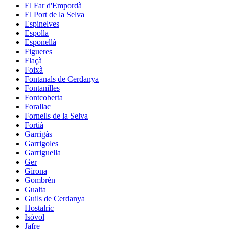
El Far d'Empordà
El Port de la Selva
Espinelves
Espolla
Esponellà
Figueres
Flaçà
Foixà
Fontanals de Cerdanya
Fontanilles
Fontcoberta
Forallac
Fornells de la Selva
Fortià
Garrigàs
Garrigoles
Garriguella
Ger
Girona
Gombrèn
Gualta
Guils de Cerdanya
Hostalric
Isòvol
Jafre