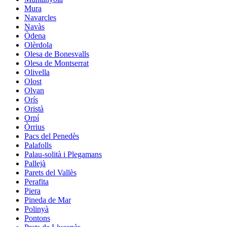
Mura
Navarcles
Navàs
Òdena
Olèrdola
Olesa de Bonesvalls
Olesa de Montserrat
Olivella
Olost
Olvan
Orís
Oristà
Orpí
Òrrius
Pacs del Penedès
Palafolls
Palau-solità i Plegamans
Pallejà
Parets del Vallès
Perafita
Piera
Pineda de Mar
Polinyà
Pontons