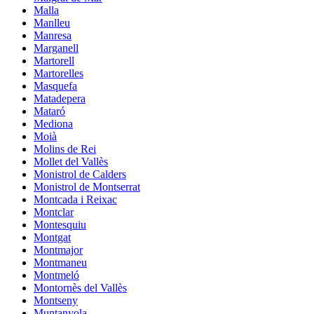
Malla
Manlleu
Manresa
Marganell
Martorell
Martorelles
Masquefa
Matadepera
Mataró
Mediona
Moià
Molins de Rei
Mollet del Vallès
Monistrol de Calders
Monistrol de Montserrat
Montcada i Reixac
Montclar
Montesquiu
Montgat
Montmajor
Montmaneu
Montmeló
Montornès del Vallès
Montseny
Muntanyola