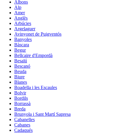
Albons
Alp
Amer
Anglès
Arbúcies
Argelaguer
Avinyonet de Puigventós
Banyoles
Bàscara
Begur
Bellcaire d'Empordà
Besalú
Bescanó
Beuda
Biure
Blanes
Boadella i les Escaules
Bolvir
Bordils
Borrassà
Breda
Brunyola i Sant Martí Sapresa
Cabanelles
Cabanes
Cadaqués