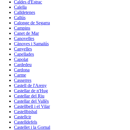
Caldes d'Estrac
Calella
Calldetenes
Callús
Calonge de Segarra
Campins
Canet de Mar
Canovelles
Cànoves i Samalús
Canyelles
Capellades
Capolat
Cardedeu
Cardona
Carme
Casserres
Castell de l'Areny
Castellar de n'Hug
Castellar del Riu
Castellar del Vallès
Castellbell i el Vilar
Castellbisbal
Castellcir
Castelldefels
Castellet i la Gornal