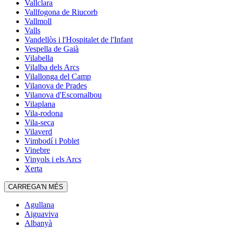
Vallclara
Vallfogona de Riucorb
Vallmoll
Valls
Vandellòs i l'Hospitalet de l'Infant
Vespella de Gaià
Vilabella
Vilalba dels Arcs
Vilallonga del Camp
Vilanova de Prades
Vilanova d'Escornalbou
Vilaplana
Vila-rodona
Vila-seca
Vilaverd
Vimbodí i Poblet
Vinebre
Vinyols i els Arcs
Xerta
CARREGA'N MÉS
Agullana
Aiguaviva
Albanyà