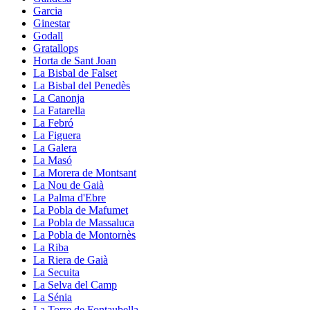
Garcia
Ginestar
Godall
Gratallops
Horta de Sant Joan
La Bisbal de Falset
La Bisbal del Penedès
La Canonja
La Fatarella
La Febró
La Figuera
La Galera
La Masó
La Morera de Montsant
La Nou de Gaià
La Palma d'Ebre
La Pobla de Mafumet
La Pobla de Massaluca
La Pobla de Montornès
La Riba
La Riera de Gaià
La Secuita
La Selva del Camp
La Sénia
La Torre de Fontaubella