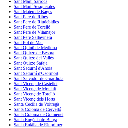
Sant Martí Sarroca
Sant Martí Sesgueioles
Sant Mateu de Bages
Sant Pere de Ribes
Sant Pere de Riudebitlles
Sant Pere de Torelló
Sant Pere de Vilamajor
Sant Pere Sallavinera
Sant Pol de Mar
Sant Quintí de Mediona
Sant Quirze de Besora
Sant Quirze del Vallès
Sant Quirze Safaja
Sant Sadurní d'Anoia
Sant Sadurní d'Osormort
Sant Salvador de Guardiola
Sant Vicenç de Castellet
Sant Vicenç de Montalt
Sant Vicenç de Torelló
Sant Vicenç dels Horts
Santa Cecília de Voltregà
Santa Coloma de Cervelló
Santa Coloma de Gramenet
Santa Eugènia de Berga
Santa Eulàlia de Riuprimer