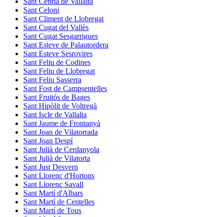
Sant Cebrià de Vallalta
Sant Celoni
Sant Climent de Llobregat
Sant Cugat del Vallès
Sant Cugat Sesgarrigues
Sant Esteve de Palautordera
Sant Esteve Sesrovires
Sant Feliu de Codines
Sant Feliu de Llobregat
Sant Feliu Sasserra
Sant Fost de Campsentelles
Sant Fruitós de Bages
Sant Hipòlit de Voltregà
Sant Iscle de Vallalta
Sant Jaume de Frontanyà
Sant Joan de Vilatorrada
Sant Joan Despí
Sant Julià de Cerdanyola
Sant Julià de Vilatorta
Sant Just Desvern
Sant Llorenç d'Hortons
Sant Llorenç Savall
Sant Martí d'Albars
Sant Martí de Centelles
Sant Martí de Tous