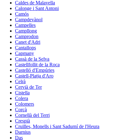
Caldes de Malavella
Calonge i Sant Antoni
Camós
Campdevànol
Campelles
Campllong
Camprodon
Canet d'Adri
Cantallops
Capmany
Cassà de la Selva
Castellfollit de la Roca
Castelló d'Empúries
Castell-Platja d'Aro
Celrà
Cervià de Ter
Cistella
Colera
Colomers
Corçà
Cornellà del Terri
Crespià
Cruïlles, Monells i Sant Sadurní de l'Heura
Darnius
Das