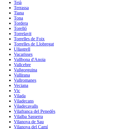
Teià
Terrassa
Tiana
Tona
Tordera
Torelló
Torrelavit
Torrelles de Foix
Torrelles de Llobregat
Ullastrell
Vacarisses
Vallbona d'Anoia
Vallcebre
Vallgorguina
Vallirana
Vallromanes
Veciana
Vic
Vilada
Viladecans
Viladecavalls
Vilafranca del Penedès
Vilalba Sasserra
Vilanova de Sau
Vilanova del Camí