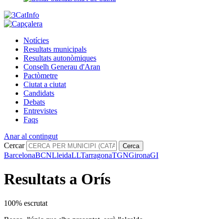
Notícies
Resultats municipals
Resultats autonòmiques
Conselh Generau d'Aran
Pactòmetre
Ciutat a ciutat
Candidats
Debats
Entrevistes
Faqs
Anar al contingut
Cercar
Cerca
Barcelona
BCN
Lleida
LL
Tarragona
TGN
Girona
GI
Resultats a Orís
100% escrutat