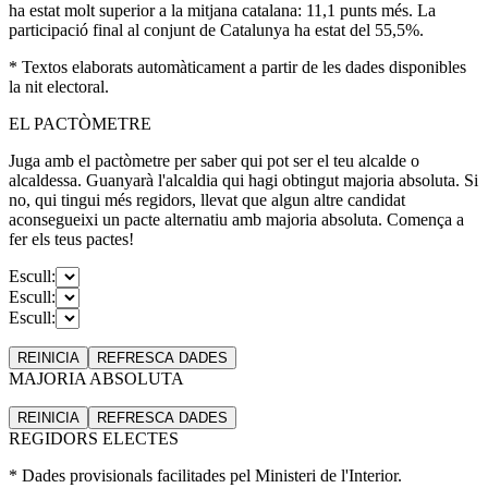
ha estat molt superior a la mitjana catalana: 11,1 punts més. La
participació final al conjunt de Catalunya ha estat del 55,5%.
* Textos elaborats automàticament a partir de les dades disponibles
la nit electoral.
EL PACTÒMETRE
Juga amb el pactòmetre per saber qui pot ser el teu alcalde o
alcaldessa. Guanyarà l'alcaldia qui hagi obtingut majoria absoluta. Si
no, qui tingui més regidors, llevat que algun altre candidat
aconsegueixi un pacte alternatiu amb majoria absoluta. Comença a
fer els teus pactes!
Escull:
Escull:
Escull:
REINICIA
REFRESCA
DADES
MAJORIA ABSOLUTA
REINICIA
REFRESCA
DADES
REGIDORS ELECTES
* Dades provisionals facilitades pel Ministeri de l'Interior.