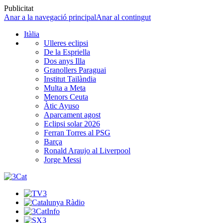
Publicitat
Anar a la navegació principal
Anar al contingut
Itàlia
Ulleres eclipsi
De la Espriella
Dos anys Illa
Granollers Paraguai
Institut Tailàndia
Multa a Meta
Menors Ceuta
Àtic Ayuso
Aparcament agost
Eclipsi solar 2026
Ferran Torres al PSG
Barça
Ronald Araujo al Liverpool
Jorge Messi