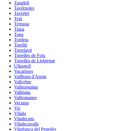
Taradell
Tavèrnoles
Tavertet
Teià
Terrassa
Tiana
Tona
Tordera
Torelló
Torrelavit
Torrelles de Foix
Torrelles de Llobregat
Ullastrell
Vacarisses
Vallbona d'Anoia
Vallcebre
Vallgorguina
Vallirana
Vallromanes
Veciana
Vic
Vilada
Viladecans
Viladecavalls
Vilafranca del Penedès