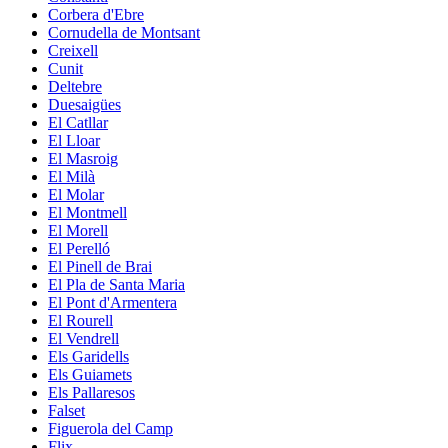
Corbera d'Ebre
Cornudella de Montsant
Creixell
Cunit
Deltebre
Duesaigües
El Catllar
El Lloar
El Masroig
El Milà
El Molar
El Montmell
El Morell
El Perelló
El Pinell de Brai
El Pla de Santa Maria
El Pont d'Armentera
El Rourell
El Vendrell
Els Garidells
Els Guiamets
Els Pallaresos
Falset
Figuerola del Camp
Flix