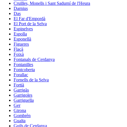
Cruïlles, Monells i Sant Sadurní de l'Heura
Darnius
Das
El Far d'Empordà
El Port de la Selva
Espinelves
Espolla
Esponellà
Figueres
Flaçà
Foixà
Fontanals de Cerdanya
Fontanilles
Fontcoberta
Forallac
Fornells de la Selva
Fortià
Garrigàs
Garrigoles
Garriguella
Ger
Girona
Gombrèn
Gualta
Guils de Cerdanya