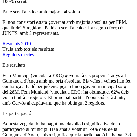
100% escrutat
Pallé serà l'alcalde amb majoria absoluta
El nou consistori estarà governat amb majoria absoluta per FEM,
que tindrà 5 regidors. Pallé en serà l'alcalde. La segona força és
JUNTS, amb 2 representants.
Resultats 2019
Taula amb tots els resultats
Regidors electes
Els resultats
Fem Municipi (vinculat a ERC) governarà els propers 4 anys a La
Guingueta d'Àneu amb majoria absoluta. Els veïns i veïnes han fet
confiança a Pallé perquè encapçali el nou govern municipal sorgit
del 28M. Fem Municipi (vinculat a ERC) ha obtingut el 62% dels
vots i tindrà 5 regidors. El principal partit a l'oposició serà Junts,
amb Cervós al capdavant, que ha obtingut 2 regidors.
La participació
Aquesta vegada, hi ha hagut una davallada significativa de la
participació al municipi. Han anat a votar un 79% dels de la
Guingueta d'Àneu, i això significa que la participació ha baixat 7,8