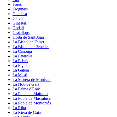
Forès
Freginals
Gandesa
Garcia
Ginestar
Godall
Gratallops
Horta de Sant Joan
La Bisbal de Falset
La Bisbal del Penedès
La Canonja
La Fatarella
La Febró
La Figuera
La Galera
La Masó
La Morera de Montsant
La Nou de Gaià
La Palma d'Ebre
La Pobla de Mafumet
La Pobla de Massaluca
La Pobla de Montornès
La Riba
La Riera de Gaià