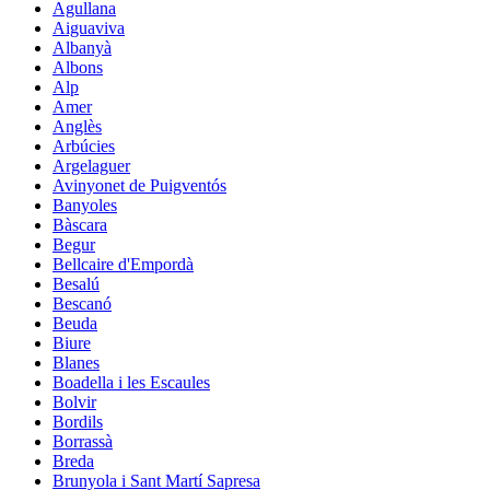
Agullana
Aiguaviva
Albanyà
Albons
Alp
Amer
Anglès
Arbúcies
Argelaguer
Avinyonet de Puigventós
Banyoles
Bàscara
Begur
Bellcaire d'Empordà
Besalú
Bescanó
Beuda
Biure
Blanes
Boadella i les Escaules
Bolvir
Bordils
Borrassà
Breda
Brunyola i Sant Martí Sapresa