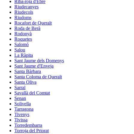
Riba-roja d'Ebre
Riudecanyes
Riudecols
Riudoms
Rocafort de Queralt
Roda de Berà
Rodonyà
Roquetes
Salomó
Salou
La Ràpita
Sant Jaume dels Domenys
Sant Jaume d'Enveja
Santa Bàrbara
Santa Coloma de Queralt
Santa Oliva
Sarral
Savallà del Comtat
Senan
Solivella
Tarragona
Tivenys
Tivissa
Torredembarra
Torroja del Priorat