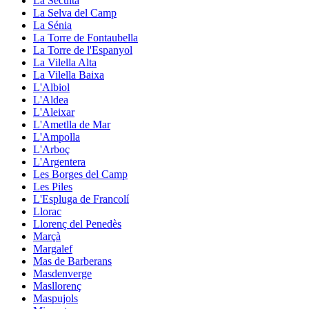
La Secuita
La Selva del Camp
La Sénia
La Torre de Fontaubella
La Torre de l'Espanyol
La Vilella Alta
La Vilella Baixa
L'Albiol
L'Aldea
L'Aleixar
L'Ametlla de Mar
L'Ampolla
L'Arboç
L'Argentera
Les Borges del Camp
Les Piles
L'Espluga de Francolí
Llorac
Llorenç del Penedès
Marçà
Margalef
Mas de Barberans
Masdenverge
Masllorenç
Maspujols