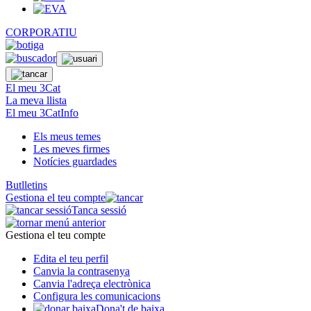
CORPORATIU
El meu 3Cat
La meva llista
El meu 3CatInfo
Els meus temes
Les meves firmes
Notícies guardades
Butlletins
Gestiona el teu compte
Tanca sessió
Gestiona el teu compte
Edita el teu perfil
Canvia la contrasenya
Canvia l'adreça electrònica
Configura les comunicacions
Dona't de baixa