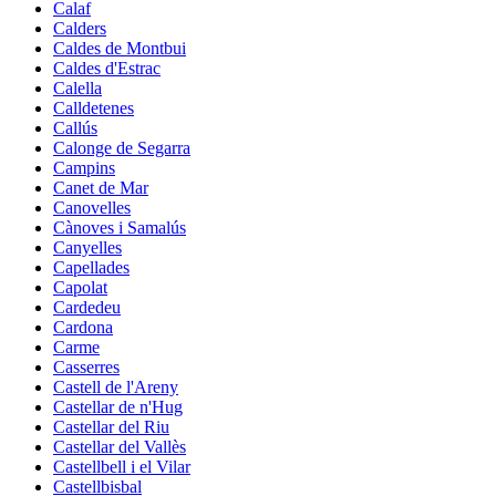
Calaf
Calders
Caldes de Montbui
Caldes d'Estrac
Calella
Calldetenes
Callús
Calonge de Segarra
Campins
Canet de Mar
Canovelles
Cànoves i Samalús
Canyelles
Capellades
Capolat
Cardedeu
Cardona
Carme
Casserres
Castell de l'Areny
Castellar de n'Hug
Castellar del Riu
Castellar del Vallès
Castellbell i el Vilar
Castellbisbal