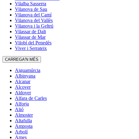
Vilalba Sasserra
Vilanova de Sau
Vilanova del Camí
Vilanova del Vallès
Vilanova i la Geltrú
Vilassar de Dalt
Vilassar de Mar
Vilobí del Penedès
Viver i Serrateix
CARREGA'N MÉS
Aiguamúrcia
Albinyana
Alcanar
Alcover
Aldover
Alfara de Carles
Alforja
Alió
Almoster
Altafulla
Amposta
Arbolí
Arnes