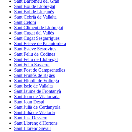
Sant Bartomeu del Grau
Sant Boi de Llobregat
Sant Boi de Lluçanès
Sant Cebrià de Vallalta
Sant Celoni
Sant Climent de Llobregat
Sant Cugat del Vallès
Sant Cugat Sesgarrigues
Sant Esteve de Palautordera
Sant Esteve Sesrovires
Sant Feliu de Codines
Sant Feliu de Llobregat
Sant Feliu Sasserra
Sant Fost de Campsentelles
Sant Fruitós de Bages
Sant Hipòlit de Voltregà
Sant Iscle de Vallalta
Sant Jaume de Frontanyà
Sant Joan de Vilatorrada
Sant Joan Despí
Sant Julià de Cerdanyola
Sant Julià de Vilatorta
Sant Just Desvern
Sant Llorenç d'Hortons
Sant Llorenç Savall