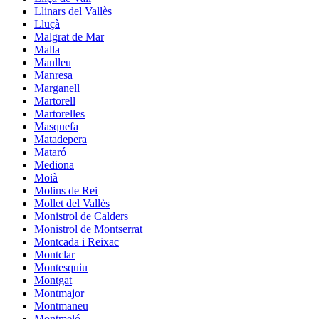
Llinars del Vallès
Lluçà
Malgrat de Mar
Malla
Manlleu
Manresa
Marganell
Martorell
Martorelles
Masquefa
Matadepera
Mataró
Mediona
Moià
Molins de Rei
Mollet del Vallès
Monistrol de Calders
Monistrol de Montserrat
Montcada i Reixac
Montclar
Montesquiu
Montgat
Montmajor
Montmaneu
Montmeló