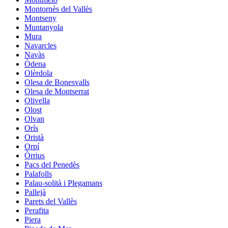
Montornès del Vallès
Montseny
Muntanyola
Mura
Navarcles
Navàs
Òdena
Olèrdola
Olesa de Bonesvalls
Olesa de Montserrat
Olivella
Olost
Olvan
Orís
Oristà
Orpí
Òrrius
Pacs del Penedès
Palafolls
Palau-solità i Plegamans
Pallejà
Parets del Vallès
Perafita
Piera