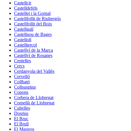
Castellcir
Castelldefels
Castellet i la Gornal
Castellfollit de Riubregós
Castellfollit del Boix
Castellgalí
Castellnou de Bages
Castellolí
Castellterçol
Castellví de la Marca
Castellví de Rosanes
Centelles
Cercs
Cerdanyola del Vallès
Cervelló
Collbató
Collsuspina
Copons
Corbera de Llobregat
Cornellà de Llobregat
Cubelles
Dosrius
El Bruc
El Brull
El Masnou