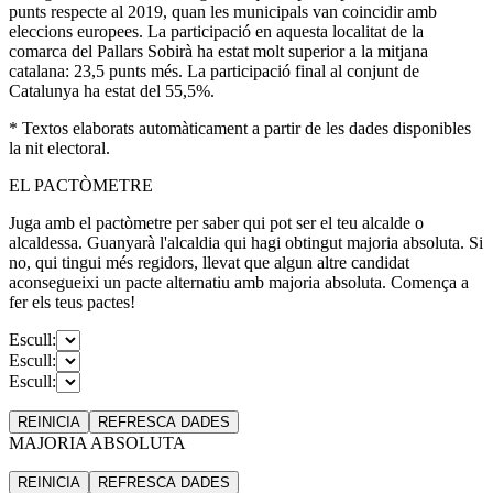
punts respecte al 2019, quan les municipals van coincidir amb
eleccions europees. La participació en aquesta localitat de la
comarca del Pallars Sobirà ha estat molt superior a la mitjana
catalana: 23,5 punts més. La participació final al conjunt de
Catalunya ha estat del 55,5%.
* Textos elaborats automàticament a partir de les dades disponibles
la nit electoral.
EL PACTÒMETRE
Juga amb el pactòmetre per saber qui pot ser el teu alcalde o
alcaldessa. Guanyarà l'alcaldia qui hagi obtingut majoria absoluta. Si
no, qui tingui més regidors, llevat que algun altre candidat
aconsegueixi un pacte alternatiu amb majoria absoluta. Comença a
fer els teus pactes!
Escull:
Escull:
Escull:
REINICIA
REFRESCA
DADES
MAJORIA ABSOLUTA
REINICIA
REFRESCA
DADES