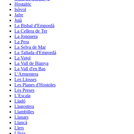
Hostalric
Isòvol
Jafre
Juià
La Bisbal d'Empordà
La Cellera de Ter
La Jonquera
La Pera
La Selva de Mar
La Tallada d'Empordà
La Vajol
La Vall de Bianya
La Vall d'en Bas
L'Armentera
Les Llosses
Les Planes d'Hostoles
Les Preses
L'Escala
Lladó
Llagostera
Llambilles
Llanars
Llançà
Llers
Llívia