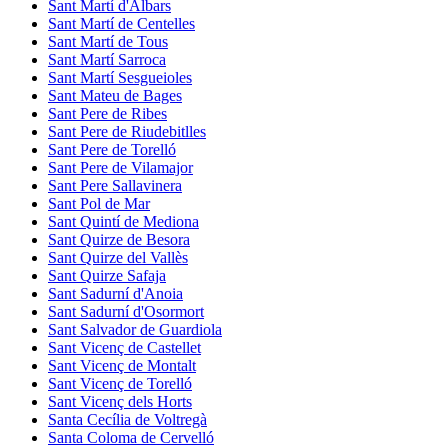
Sant Martí d'Albars
Sant Martí de Centelles
Sant Martí de Tous
Sant Martí Sarroca
Sant Martí Sesgueioles
Sant Mateu de Bages
Sant Pere de Ribes
Sant Pere de Riudebitlles
Sant Pere de Torelló
Sant Pere de Vilamajor
Sant Pere Sallavinera
Sant Pol de Mar
Sant Quintí de Mediona
Sant Quirze de Besora
Sant Quirze del Vallès
Sant Quirze Safaja
Sant Sadurní d'Anoia
Sant Sadurní d'Osormort
Sant Salvador de Guardiola
Sant Vicenç de Castellet
Sant Vicenç de Montalt
Sant Vicenç de Torelló
Sant Vicenç dels Horts
Santa Cecília de Voltregà
Santa Coloma de Cervelló