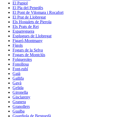
El Papiol
El Pla del Penedès
El Pont de Vilomara i Rocafort
El Prat de Llobregat
Els Hostalets de Pierola
Els Prats de Rei
Esparreguera
Esplugues de Llobregat
Figaró-Montmany
Fígols
Fogars de la Selva
Fogars de Montclús
Folgueroles
Fonollosa
Font-rubí
Gaià
Gallifa
Gavà
Gelida
Gironella
Gisclareny
Granera
Granollers
Gualba
Guardiola de Berguedà