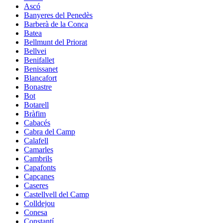
Ascó
Banyeres del Penedès
Barberà de la Conca
Batea
Bellmunt del Priorat
Bellvei
Benifallet
Benissanet
Blancafort
Bonastre
Bot
Botarell
Bràfim
Cabacés
Cabra del Camp
Calafell
Camarles
Cambrils
Capafonts
Capçanes
Caseres
Castellvell del Camp
Colldejou
Conesa
Constantí