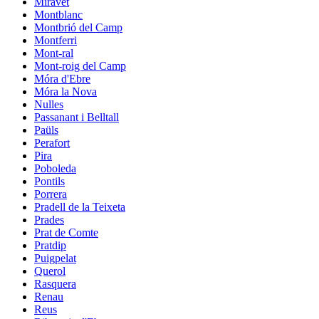
Miravet
Montblanc
Montbrió del Camp
Montferri
Mont-ral
Mont-roig del Camp
Móra d'Ebre
Móra la Nova
Nulles
Passanant i Belltall
Paüls
Perafort
Pira
Poboleda
Pontils
Porrera
Pradell de la Teixeta
Prades
Prat de Comte
Pratdip
Puigpelat
Querol
Rasquera
Renau
Reus