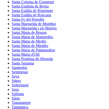
Santa Coloma de Gramenet
Santa Eugènia de Berga
Santa Eulàlia de Riuprimer
Santa Eulàlia de Ronçana
Santa Fe del Penedès
Santa Margarida de Montbui
Santa Margarida i els Monjos
Santa Maria de Besora
Santa Maria de Martorelles
Santa Maria de Merlès
Santa Maria de Miralles
Santa Maria de Palautordera
Santa Maria d'Oló
Santa Perpètua de Mogoda
Santa Susanna
Santpedor
Sentmenat
Seva
Sitges
Sobremunt
Sora
Subirats
Súria
Tagamanent
Talamanca