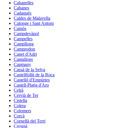
Cabanelles
Cabanes
Cadaqués
Caldes de Malavella
Calonge i Sant Antoni
Camós
Campdevànol
Campelles
Campllong
Camprodon
Canet d'Adri
Cantallops
Capmany
Cassà de la Selva
Castellfollit de la Roca
Castelló d'Empúries
Castell-Platja d'Aro
Celrà
Cervià de Ter
Cistella
Colera
Colomers
Corçà
Cornellà del Terri
Crespià