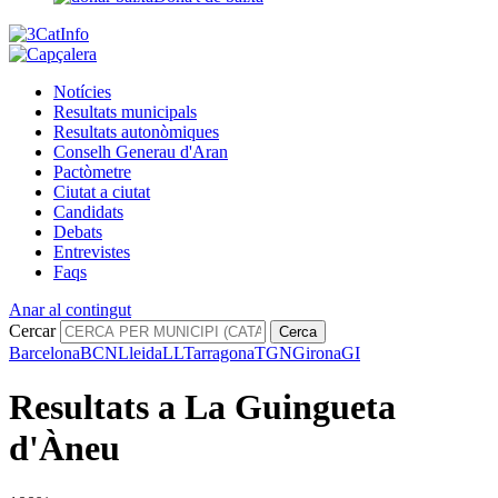
Notícies
Resultats municipals
Resultats autonòmiques
Conselh Generau d'Aran
Pactòmetre
Ciutat a ciutat
Candidats
Debats
Entrevistes
Faqs
Anar al contingut
Cercar
Cerca
Barcelona
BCN
Lleida
LL
Tarragona
TGN
Girona
GI
Resultats a La Guingueta
d'Àneu