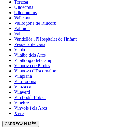
Tortosa
Ulldecona
Ulldemolins
Vallclara
Vallfogona de Riucorb
Vallmoll
Valls
Vandellòs i l'Hospitalet de l'Infant
Vespella de Gaià
Vilabella
Vilalba dels Arcs
Vilallonga del Camp
Vilanova de Prades
Vilanova d'Escornalbou
Vilaplana
Vila-rodona
Vila-seca
Vilaverd
Vimbodí i Poblet
Vinebre
Vinyols i els Arcs
Xerta
CARREGA'N MÉS