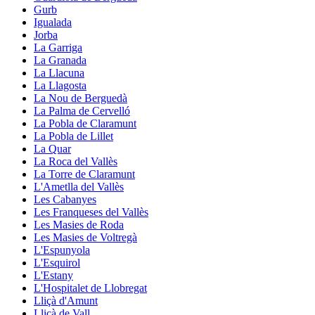
Gurb
Igualada
Jorba
La Garriga
La Granada
La Llacuna
La Llagosta
La Nou de Berguedà
La Palma de Cervelló
La Pobla de Claramunt
La Pobla de Lillet
La Quar
La Roca del Vallès
La Torre de Claramunt
L'Ametlla del Vallès
Les Cabanyes
Les Franqueses del Vallès
Les Masies de Roda
Les Masies de Voltregà
L'Espunyola
L'Esquirol
L'Estany
L'Hospitalet de Llobregat
Lliçà d'Amunt
Lliçà de Vall