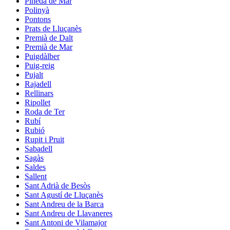
Pineda de Mar
Polinyà
Pontons
Prats de Lluçanès
Premià de Dalt
Premià de Mar
Puigdàlber
Puig-reig
Pujalt
Rajadell
Rellinars
Ripollet
Roda de Ter
Rubí
Rubió
Rupit i Pruit
Sabadell
Sagàs
Saldes
Sallent
Sant Adrià de Besòs
Sant Agustí de Lluçanès
Sant Andreu de la Barca
Sant Andreu de Llavaneres
Sant Antoni de Vilamajor