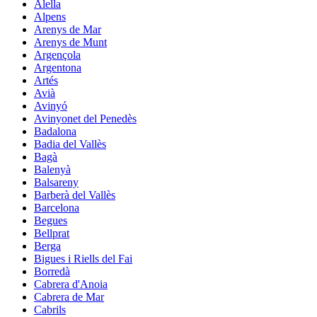
Alella
Alpens
Arenys de Mar
Arenys de Munt
Argençola
Argentona
Artés
Avià
Avinyó
Avinyonet del Penedès
Badalona
Badia del Vallès
Bagà
Balenyà
Balsareny
Barberà del Vallès
Barcelona
Begues
Bellprat
Berga
Bigues i Riells del Fai
Borredà
Cabrera d'Anoia
Cabrera de Mar
Cabrils