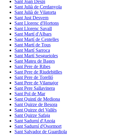
Sant Joan Despí
Sant Julià de Cerdanyola
Sant Julià de Vilatorta
Sant Just Desvern
Sant Llorenç d'Hortons
Sant Llorenç Savall
Sant Martí d'Albars
Sant Martí de Centelles
Sant Martí de Tous
Sant Martí Sarroca
Sant Martí Sesgueioles
Sant Mateu de Bages
Sant Pere de Ribes
Sant Pere de Riudebitlles
Sant Pere de Torelló
Sant Pere de Vilamajor
Sant Pere Sallavinera
Sant Pol de Mar
Sant Quintí de Mediona
Sant Quirze de Besora
Sant Quirze del Vallès
Sant Quirze Safaja
Sant Sadurní d'Anoia
Sant Sadurní d'Osormort
Sant Salvador de Guardiola