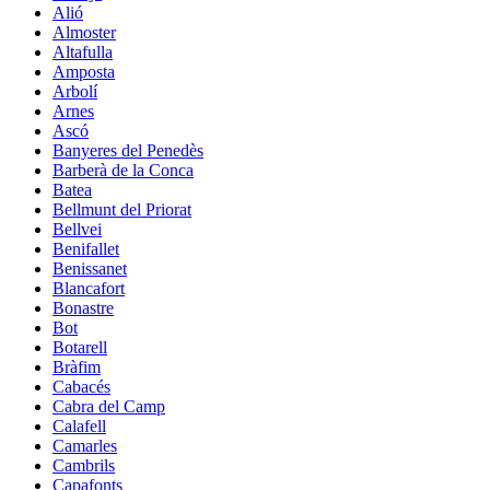
Alió
Almoster
Altafulla
Amposta
Arbolí
Arnes
Ascó
Banyeres del Penedès
Barberà de la Conca
Batea
Bellmunt del Priorat
Bellvei
Benifallet
Benissanet
Blancafort
Bonastre
Bot
Botarell
Bràfim
Cabacés
Cabra del Camp
Calafell
Camarles
Cambrils
Capafonts