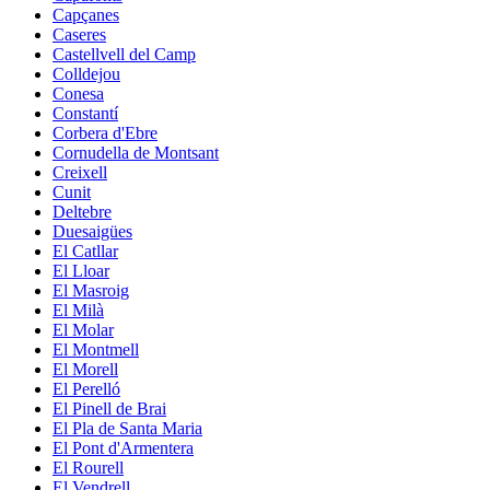
Capçanes
Caseres
Castellvell del Camp
Colldejou
Conesa
Constantí
Corbera d'Ebre
Cornudella de Montsant
Creixell
Cunit
Deltebre
Duesaigües
El Catllar
El Lloar
El Masroig
El Milà
El Molar
El Montmell
El Morell
El Perelló
El Pinell de Brai
El Pla de Santa Maria
El Pont d'Armentera
El Rourell
El Vendrell