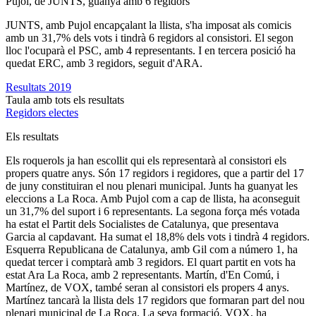
Pujol, de JUNTS, guanya amb 6 regidors
JUNTS, amb Pujol encapçalant la llista, s'ha imposat als comicis
amb un 31,7% dels vots i tindrà 6 regidors al consistori. El segon
lloc l'ocuparà el PSC, amb 4 representants. I en tercera posició ha
quedat ERC, amb 3 regidors, seguit d'ARA.
Resultats 2019
Taula amb tots els resultats
Regidors electes
Els resultats
Els roquerols ja han escollit qui els representarà al consistori els
propers quatre anys. Són 17 regidors i regidores, que a partir del 17
de juny constituiran el nou plenari municipal. Junts ha guanyat les
eleccions a La Roca. Amb Pujol com a cap de llista, ha aconseguit
un 31,7% del suport i 6 representants. La segona força més votada
ha estat el Partit dels Socialistes de Catalunya, que presentava
Garcia al capdavant. Ha sumat el 18,8% dels vots i tindrà 4 regidors.
Esquerra Republicana de Catalunya, amb Gil com a número 1, ha
quedat tercer i comptarà amb 3 regidors. El quart partit en vots ha
estat Ara La Roca, amb 2 representants. Martín, d'En Comú, i
Martínez, de VOX, també seran al consistori els propers 4 anys.
Martínez tancarà la llista dels 17 regidors que formaran part del nou
plenari municipal de La Roca. La seva formació, VOX, ha