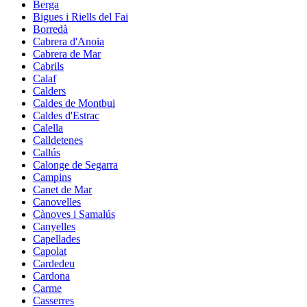
Berga
Bigues i Riells del Fai
Borredà
Cabrera d'Anoia
Cabrera de Mar
Cabrils
Calaf
Calders
Caldes de Montbui
Caldes d'Estrac
Calella
Calldetenes
Callús
Calonge de Segarra
Campins
Canet de Mar
Canovelles
Cànoves i Samalús
Canyelles
Capellades
Capolat
Cardedeu
Cardona
Carme
Casserres