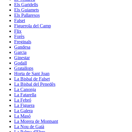
Els Garidells
Els Guiamets
Els Pallaresos
Falset
Figuerola del Camp
Flix
Forès
Freginals
Gandesa
Garcia
Ginestar
Godall
Gratallops
Horta de Sant Joan
La Bisbal de Falset
La Bisbal del Penedès
La Canonja
La Fatarella
La Febró
La Figuera
La Galera
La Masó
La Morera de Montsant
La Nou de Gaià
La Palma d'Ebre