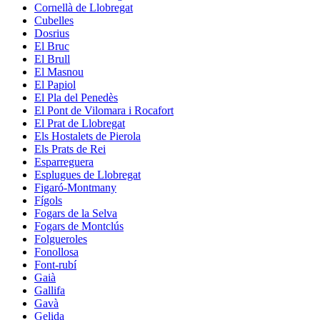
Cornellà de Llobregat
Cubelles
Dosrius
El Bruc
El Brull
El Masnou
El Papiol
El Pla del Penedès
El Pont de Vilomara i Rocafort
El Prat de Llobregat
Els Hostalets de Pierola
Els Prats de Rei
Esparreguera
Esplugues de Llobregat
Figaró-Montmany
Fígols
Fogars de la Selva
Fogars de Montclús
Folgueroles
Fonollosa
Font-rubí
Gaià
Gallifa
Gavà
Gelida