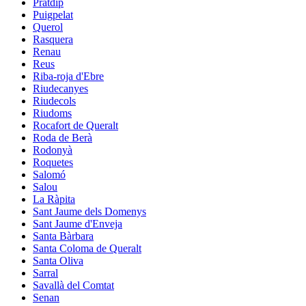
Pratdip
Puigpelat
Querol
Rasquera
Renau
Reus
Riba-roja d'Ebre
Riudecanyes
Riudecols
Riudoms
Rocafort de Queralt
Roda de Berà
Rodonyà
Roquetes
Salomó
Salou
La Ràpita
Sant Jaume dels Domenys
Sant Jaume d'Enveja
Santa Bàrbara
Santa Coloma de Queralt
Santa Oliva
Sarral
Savallà del Comtat
Senan