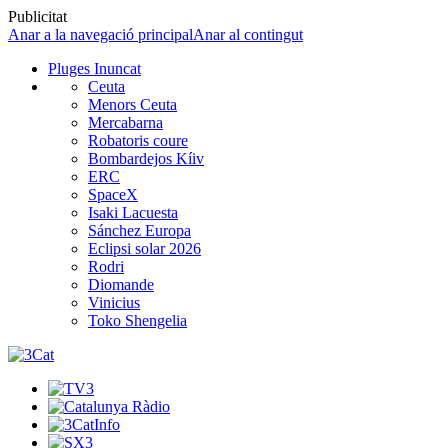
Publicitat
Anar a la navegació principal
Anar al contingut
Pluges Inuncat
Ceuta
Menors Ceuta
Mercabarna
Robatoris coure
Bombardejos Kíiv
ERC
SpaceX
Isaki Lacuesta
Sánchez Europa
Eclipsi solar 2026
Rodri
Diomande
Vinicius
Toko Shengelia