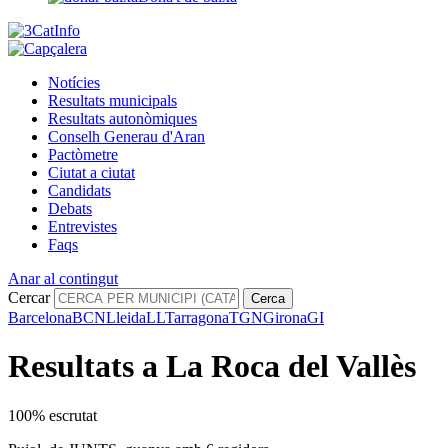
Notícies
Resultats municipals
Resultats autonòmiques
Conselh Generau d'Aran
Pactòmetre
Ciutat a ciutat
Candidats
Debats
Entrevistes
Faqs
Anar al contingut
Cercar
Cerca
Barcelona
BCN
Lleida
LL
Tarragona
TGN
Girona
GI
Resultats a La Roca del Vallès
100% escrutat