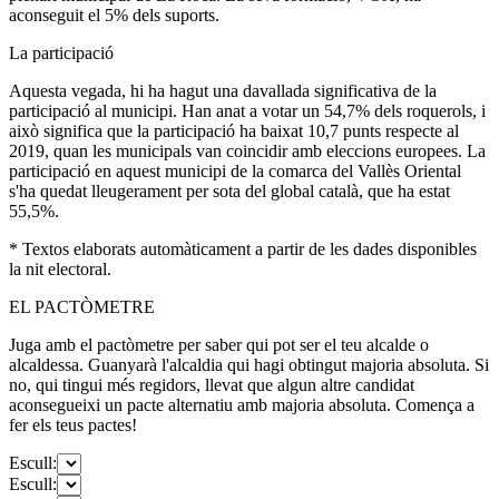
aconseguit el 5% dels suports.
La participació
Aquesta vegada, hi ha hagut una davallada significativa de la
participació al municipi. Han anat a votar un 54,7% dels roquerols, i
això significa que la participació ha baixat 10,7 punts respecte al
2019, quan les municipals van coincidir amb eleccions europees. La
participació en aquest municipi de la comarca del Vallès Oriental
s'ha quedat lleugerament per sota del global català, que ha estat
55,5%.
* Textos elaborats automàticament a partir de les dades disponibles
la nit electoral.
EL PACTÒMETRE
Juga amb el pactòmetre per saber qui pot ser el teu alcalde o
alcaldessa. Guanyarà l'alcaldia qui hagi obtingut majoria absoluta. Si
no, qui tingui més regidors, llevat que algun altre candidat
aconsegueixi un pacte alternatiu amb majoria absoluta. Comença a
fer els teus pactes!
Escull:
Escull: