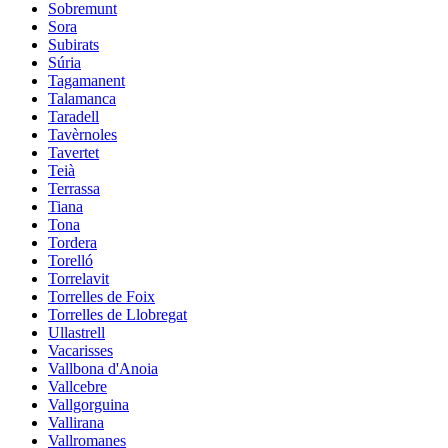
Sobremunt
Sora
Subirats
Súria
Tagamanent
Talamanca
Taradell
Tavèrnoles
Tavertet
Teià
Terrassa
Tiana
Tona
Tordera
Torelló
Torrelavit
Torrelles de Foix
Torrelles de Llobregat
Ullastrell
Vacarisses
Vallbona d'Anoia
Vallcebre
Vallgorguina
Vallirana
Vallromanes