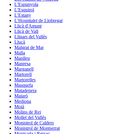
L'Espunyola
L'Esquirol
L'Estany
L'Hospitalet de Llobregat
Lliçà d'Amunt
Lliçà de Vall
Llinars del Vallès
Lluçà
Malgrat de Mar
Malla
Manlleu
Manresa
Marganell
Martorell
Martorelles
Masquefa
Matadepera
Mataró
Mediona
Moià
Molins de Rei
Mollet del Vallès
Monistrol de Calders
Monistrol de Montserrat
Montcada i Reixac