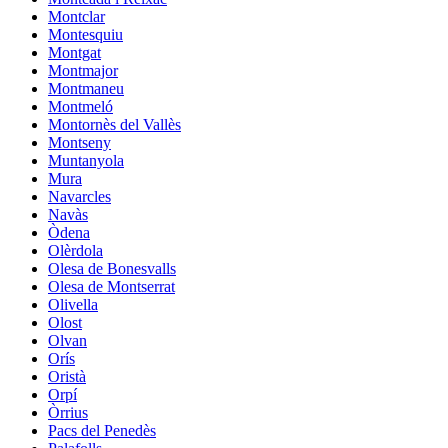
Montclar
Montesquiu
Montgat
Montmajor
Montmaneu
Montmeló
Montornès del Vallès
Montseny
Muntanyola
Mura
Navarcles
Navàs
Òdena
Olèrdola
Olesa de Bonesvalls
Olesa de Montserrat
Olivella
Olost
Olvan
Orís
Oristà
Orpí
Òrrius
Pacs del Penedès