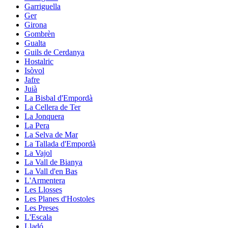
Garriguella
Ger
Girona
Gombrèn
Gualta
Guils de Cerdanya
Hostalric
Isòvol
Jafre
Juià
La Bisbal d'Empordà
La Cellera de Ter
La Jonquera
La Pera
La Selva de Mar
La Tallada d'Empordà
La Vajol
La Vall de Bianya
La Vall d'en Bas
L'Armentera
Les Llosses
Les Planes d'Hostoles
Les Preses
L'Escala
Lladó