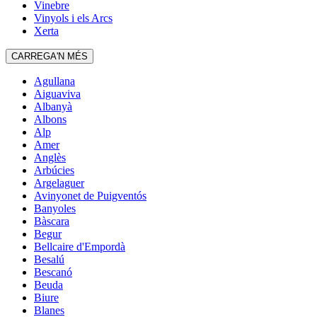
Vinebre
Vinyols i els Arcs
Xerta
CARREGA'N MÉS
Agullana
Aiguaviva
Albanyà
Albons
Alp
Amer
Anglès
Arbúcies
Argelaguer
Avinyonet de Puigventós
Banyoles
Bàscara
Begur
Bellcaire d'Empordà
Besalú
Bescanó
Beuda
Biure
Blanes