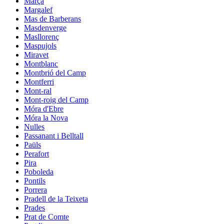
Marçà
Margalef
Mas de Barberans
Masdenverge
Masllorenç
Maspujols
Miravet
Montblanc
Montbrió del Camp
Montferri
Mont-ral
Mont-roig del Camp
Móra d'Ebre
Móra la Nova
Nulles
Passanant i Belltall
Paüls
Perafort
Pira
Poboleda
Pontils
Porrera
Pradell de la Teixeta
Prades
Prat de Comte