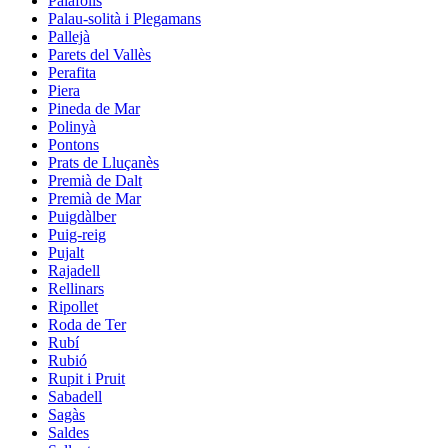
Palafolls
Palau-solità i Plegamans
Pallejà
Parets del Vallès
Perafita
Piera
Pineda de Mar
Polinyà
Pontons
Prats de Lluçanès
Premià de Dalt
Premià de Mar
Puigdàlber
Puig-reig
Pujalt
Rajadell
Rellinars
Ripollet
Roda de Ter
Rubí
Rubió
Rupit i Pruit
Sabadell
Sagàs
Saldes