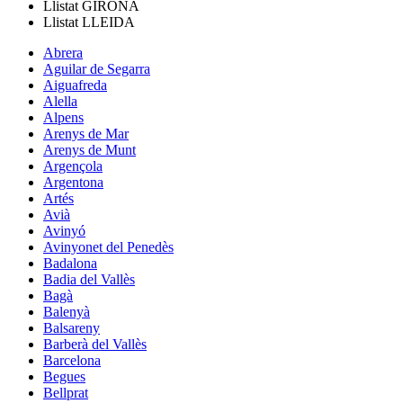
Llistat
GIRONA
Llistat
LLEIDA
Abrera
Aguilar de Segarra
Aiguafreda
Alella
Alpens
Arenys de Mar
Arenys de Munt
Argençola
Argentona
Artés
Avià
Avinyó
Avinyonet del Penedès
Badalona
Badia del Vallès
Bagà
Balenyà
Balsareny
Barberà del Vallès
Barcelona
Begues
Bellprat