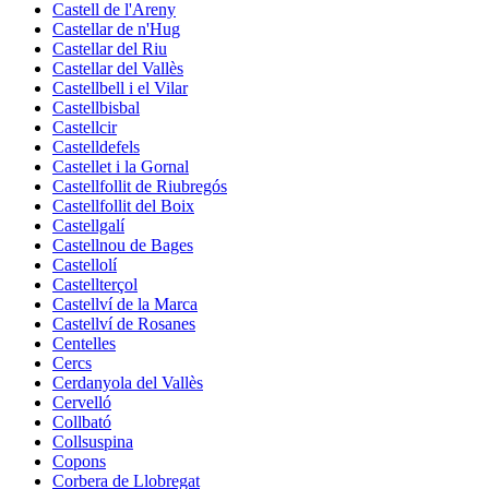
Castell de l'Areny
Castellar de n'Hug
Castellar del Riu
Castellar del Vallès
Castellbell i el Vilar
Castellbisbal
Castellcir
Castelldefels
Castellet i la Gornal
Castellfollit de Riubregós
Castellfollit del Boix
Castellgalí
Castellnou de Bages
Castellolí
Castellterçol
Castellví de la Marca
Castellví de Rosanes
Centelles
Cercs
Cerdanyola del Vallès
Cervelló
Collbató
Collsuspina
Copons
Corbera de Llobregat