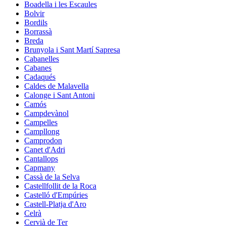
Boadella i les Escaules
Bolvir
Bordils
Borrassà
Breda
Brunyola i Sant Martí Sapresa
Cabanelles
Cabanes
Cadaqués
Caldes de Malavella
Calonge i Sant Antoni
Camós
Campdevànol
Campelles
Campllong
Camprodon
Canet d'Adri
Cantallops
Capmany
Cassà de la Selva
Castellfollit de la Roca
Castelló d'Empúries
Castell-Platja d'Aro
Celrà
Cervià de Ter