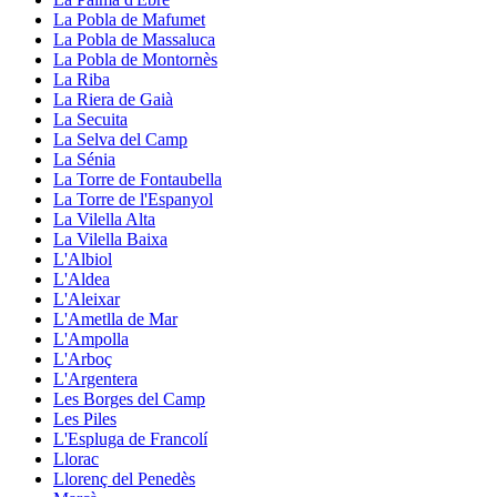
La Pobla de Mafumet
La Pobla de Massaluca
La Pobla de Montornès
La Riba
La Riera de Gaià
La Secuita
La Selva del Camp
La Sénia
La Torre de Fontaubella
La Torre de l'Espanyol
La Vilella Alta
La Vilella Baixa
L'Albiol
L'Aldea
L'Aleixar
L'Ametlla de Mar
L'Ampolla
L'Arboç
L'Argentera
Les Borges del Camp
Les Piles
L'Espluga de Francolí
Llorac
Llorenç del Penedès