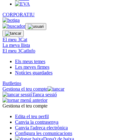
CORPORATIU
El meu 3Cat
La meva llista
El meu 3CatInfo
Els meus temes
Les meves firmes
Notícies guardades
Butlletins
Gestiona el teu compte
Tanca sessió
Gestiona el teu compte
Edita el teu perfil
Canvia la contrasenya
Canvia l'adreça electrònica
Configura les comunicacions
Dona't de baixa