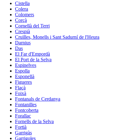
Cistella
Colera
Colomers
Corçà
Cornellà del Terri
Crespià
Cruïlles, Monells i Sant Sadurní de l'Heura
Darnius
Das
El Far d'Empordà
El Port de la Selva
Espinelves
Espolla
Esponellà
Figueres
Flaçà
Foixà
Fontanals de Cerdanya
Fontanilles
Fontcoberta
Forallac
Fornells de la Selva
Fortià
Garrigàs
Garrigoles