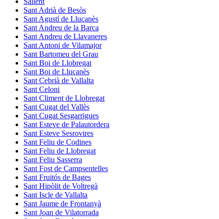
Sallent
Sant Adrià de Besòs
Sant Agustí de Lluçanès
Sant Andreu de la Barca
Sant Andreu de Llavaneres
Sant Antoni de Vilamajor
Sant Bartomeu del Grau
Sant Boi de Llobregat
Sant Boi de Lluçanès
Sant Cebrià de Vallalta
Sant Celoni
Sant Climent de Llobregat
Sant Cugat del Vallès
Sant Cugat Sesgarrigues
Sant Esteve de Palautordera
Sant Esteve Sesrovires
Sant Feliu de Codines
Sant Feliu de Llobregat
Sant Feliu Sasserra
Sant Fost de Campsentelles
Sant Fruitós de Bages
Sant Hipòlit de Voltregà
Sant Iscle de Vallalta
Sant Jaume de Frontanyà
Sant Joan de Vilatorrada