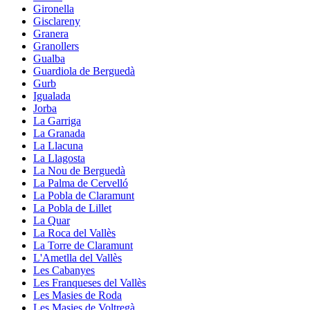
Gironella
Gisclareny
Granera
Granollers
Gualba
Guardiola de Berguedà
Gurb
Igualada
Jorba
La Garriga
La Granada
La Llacuna
La Llagosta
La Nou de Berguedà
La Palma de Cervelló
La Pobla de Claramunt
La Pobla de Lillet
La Quar
La Roca del Vallès
La Torre de Claramunt
L'Ametlla del Vallès
Les Cabanyes
Les Franqueses del Vallès
Les Masies de Roda
Les Masies de Voltregà