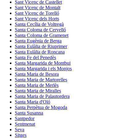
Sant Vicenç de Castellet
Sant Vicenç de Montalt
Sant Vicenç de Torelló
Sant Vicenç dels Horts
Santa Cecília de Voltregà
Santa Coloma de Cervelló
Santa Coloma de Gramenet
Santa Eugènia de Berga
Santa Eulàlia de Riuprimer
Santa Eulàlia de Ronçana
Santa Fe del Penedès
Santa Margarida de Montbui
Santa Margarida i els Monjos
Santa Maria de Besora
Santa Maria de Martorelles
Santa Maria de Merlès
Santa Maria de Miralles
Santa Maria de Palautordera
Santa Maria d'Oló
Santa Perpètua de Mogoda
Santa Susanna
Santpedor
Sentmenat
Seva
Sitges