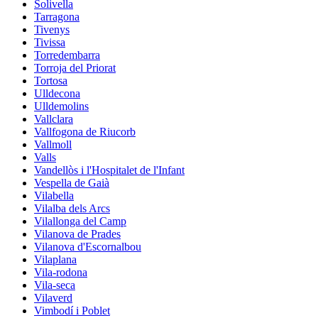
Solivella
Tarragona
Tivenys
Tivissa
Torredembarra
Torroja del Priorat
Tortosa
Ulldecona
Ulldemolins
Vallclara
Vallfogona de Riucorb
Vallmoll
Valls
Vandellòs i l'Hospitalet de l'Infant
Vespella de Gaià
Vilabella
Vilalba dels Arcs
Vilallonga del Camp
Vilanova de Prades
Vilanova d'Escornalbou
Vilaplana
Vila-rodona
Vila-seca
Vilaverd
Vimbodí i Poblet