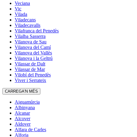
Veciana
Vic
Vilada
Viladecans
Viladecavalls
Vilafranca del Penedès
Vilalba Sasserra
Vilanova de Sau
Vilanova del Camí
Vilanova del Vallès
Vilanova i la Geltrú
Vilassar de Dalt
Vilassar de Mar
Vilobí del Penedès
Viver i Serrateix
CARREGA'N MÉS
Aiguamúrcia
Albinyana
Alcanar
Alcover
Aldover
Alfara de Carles
Alforja