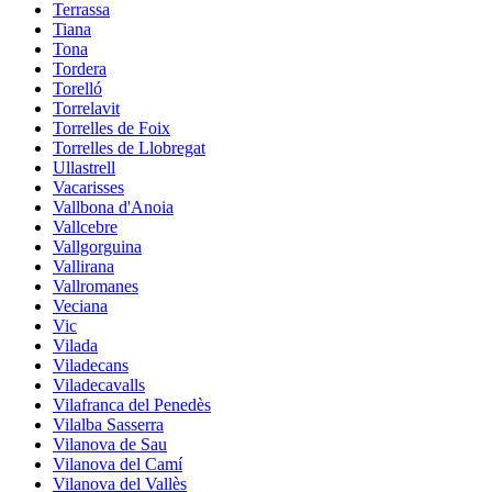
Terrassa
Tiana
Tona
Tordera
Torelló
Torrelavit
Torrelles de Foix
Torrelles de Llobregat
Ullastrell
Vacarisses
Vallbona d'Anoia
Vallcebre
Vallgorguina
Vallirana
Vallromanes
Veciana
Vic
Vilada
Viladecans
Viladecavalls
Vilafranca del Penedès
Vilalba Sasserra
Vilanova de Sau
Vilanova del Camí
Vilanova del Vallès