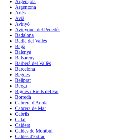
Argençola
Argentona
Artés
Avià
Avinyó
Avinyonet del Penedès
Badalona
Badia del Vallès
Bagà
Balenyà
Balsareny
Barberà del Vallès
Barcelona
Begues
Bellprat
Berga
Bigues i Riells del Fai
Borredà
Cabrera d'Anoia
Cabrera de Mar
Cabrils
Calaf
Calders
Caldes de Montbui
Caldes d'Estrac