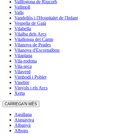
Vallfogona de Riucorb
Vallmoll
Valls
Vandellòs i l'Hospitalet de l'Infant
Vespella de Gaià
Vilabella
Vilalba dels Arcs
Vilallonga del Camp
Vilanova de Prades
Vilanova d'Escornalbou
Vilaplana
Vila-rodona
Vila-seca
Vilaverd
Vimbodí i Poblet
Vinebre
Vinyols i els Arcs
Xerta
CARREGA'N MÉS
Agullana
Aiguaviva
Albanyà
Albons