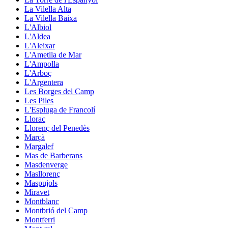
La Vilella Alta
La Vilella Baixa
L'Albiol
L'Aldea
L'Aleixar
L'Ametlla de Mar
L'Ampolla
L'Arboç
L'Argentera
Les Borges del Camp
Les Piles
L'Espluga de Francolí
Llorac
Llorenç del Penedès
Marçà
Margalef
Mas de Barberans
Masdenverge
Masllorenç
Maspujols
Miravet
Montblanc
Montbrió del Camp
Montferri