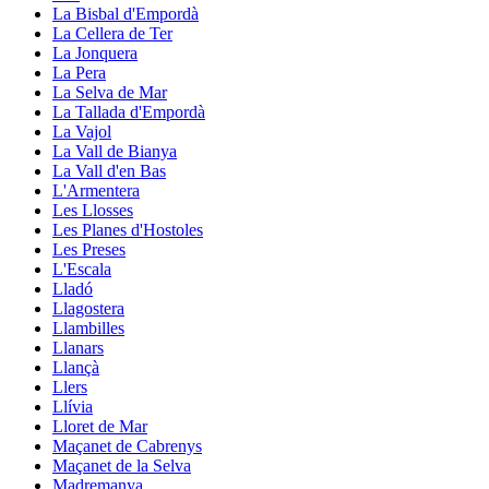
La Bisbal d'Empordà
La Cellera de Ter
La Jonquera
La Pera
La Selva de Mar
La Tallada d'Empordà
La Vajol
La Vall de Bianya
La Vall d'en Bas
L'Armentera
Les Llosses
Les Planes d'Hostoles
Les Preses
L'Escala
Lladó
Llagostera
Llambilles
Llanars
Llançà
Llers
Llívia
Lloret de Mar
Maçanet de Cabrenys
Maçanet de la Selva
Madremanya