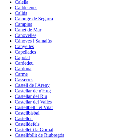
Calella
Calldetenes
Callús
Calonge de Segarra
Campins
Canet de Mar
Canovelles
Cànoves i Samalús
Canyelles
Capellades
Capolat
Cardedeu
Cardona
Carme
Casserres
Castell de l'Areny
Castellar de n'Hug
Castellar del Riu
Castellar del Vallès
Castellbell i el Vilar
Castellbisbal
Castellcir
Castelldefels
Castellet i la Gornal
Castellfollit de Riubregós