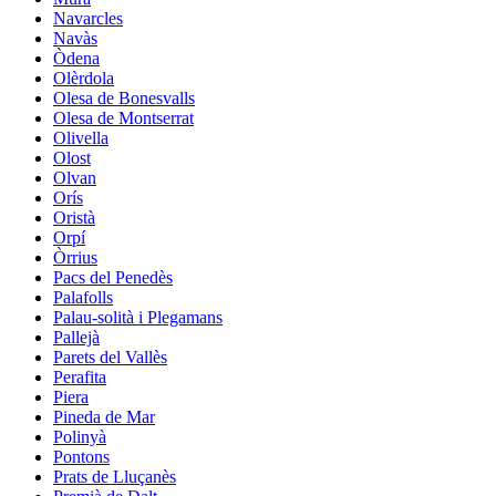
Navarcles
Navàs
Òdena
Olèrdola
Olesa de Bonesvalls
Olesa de Montserrat
Olivella
Olost
Olvan
Orís
Oristà
Orpí
Òrrius
Pacs del Penedès
Palafolls
Palau-solità i Plegamans
Pallejà
Parets del Vallès
Perafita
Piera
Pineda de Mar
Polinyà
Pontons
Prats de Lluçanès