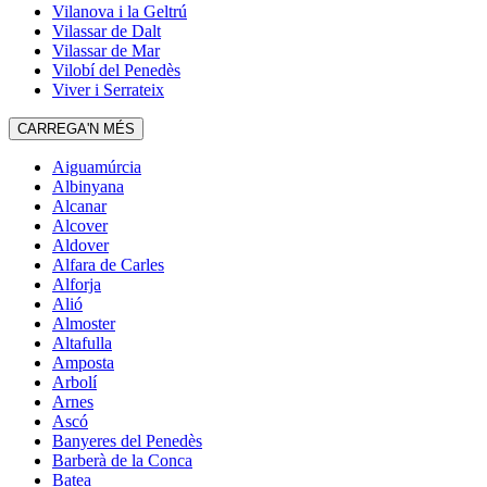
Vilanova i la Geltrú
Vilassar de Dalt
Vilassar de Mar
Vilobí del Penedès
Viver i Serrateix
CARREGA'N MÉS
Aiguamúrcia
Albinyana
Alcanar
Alcover
Aldover
Alfara de Carles
Alforja
Alió
Almoster
Altafulla
Amposta
Arbolí
Arnes
Ascó
Banyeres del Penedès
Barberà de la Conca
Batea