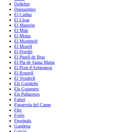
Deltebre
Duesaigües
El Catllar
El Lloar
El Masroig
El Milà
El Molar
El Montmell
El Morell
El Perelló
El Pinell de Brai
El Pla de Santa Maria
El Pont d'Armentera
El Rourell
El Vendrell
Els Garidells
Els Guiamets
Els Pallaresos
Falset
Figuerola del Camp
Flix
Forès
Freginals
Gandesa
Garcia