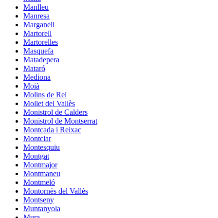
Manlleu
Manresa
Marganell
Martorell
Martorelles
Masquefa
Matadepera
Mataró
Mediona
Moià
Molins de Rei
Mollet del Vallès
Monistrol de Calders
Monistrol de Montserrat
Montcada i Reixac
Montclar
Montesquiu
Montgat
Montmajor
Montmaneu
Montmeló
Montornès del Vallès
Montseny
Muntanyola
Mura