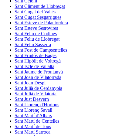
Sant Celoni
Sant Climent de Llobregat
Sant Cugat del Vallès
Sant Cugat Sesgarrigues
Sant Esteve de Palautordera
Sant Esteve Sesrovires
Sant Feliu de Codines
Sant Feliu de Llobregat
Sant Feliu Sasserra
Sant Fost de Campsentelles
Sant Fruitós de Bages
Sant Hipòlit de Voltregà
Sant Iscle de Vallalta
Sant Jaume de Frontanyà
Sant Joan de Vilatorrada
Sant Joan Despí
Sant Julià de Cerdanyola
Sant Julià de Vilatorta
Sant Just Desvern
Sant Llorenç d'Hortons
Sant Llorenç Savall
Sant Martí d'Albars
Sant Martí de Centelles
Sant Martí de Tous
Sant Martí Sarroca