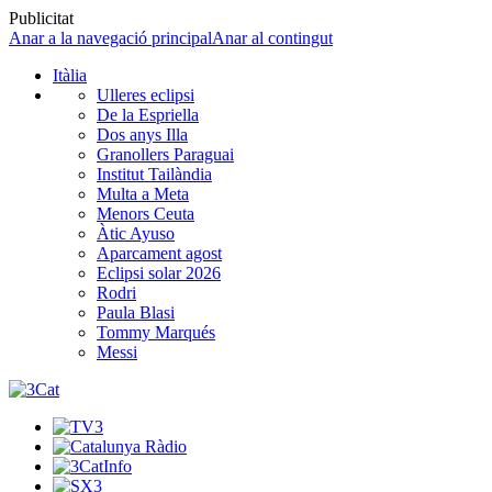
Publicitat
Anar a la navegació principal
Anar al contingut
Itàlia
Ulleres eclipsi
De la Espriella
Dos anys Illa
Granollers Paraguai
Institut Tailàndia
Multa a Meta
Menors Ceuta
Àtic Ayuso
Aparcament agost
Eclipsi solar 2026
Rodri
Paula Blasi
Tommy Marqués
Messi