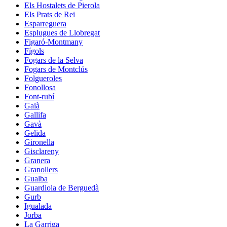
Els Hostalets de Pierola
Els Prats de Rei
Esparreguera
Esplugues de Llobregat
Figaró-Montmany
Fígols
Fogars de la Selva
Fogars de Montclús
Folgueroles
Fonollosa
Font-rubí
Gaià
Gallifa
Gavà
Gelida
Gironella
Gisclareny
Granera
Granollers
Gualba
Guardiola de Berguedà
Gurb
Igualada
Jorba
La Garriga