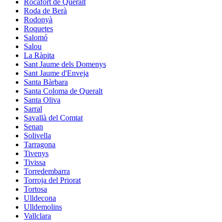
Rocafort de Queralt
Roda de Berà
Rodonyà
Roquetes
Salomó
Salou
La Ràpita
Sant Jaume dels Domenys
Sant Jaume d'Enveja
Santa Bàrbara
Santa Coloma de Queralt
Santa Oliva
Sarral
Savallà del Comtat
Senan
Solivella
Tarragona
Tivenys
Tivissa
Torredembarra
Torroja del Priorat
Tortosa
Ulldecona
Ulldemolins
Vallclara