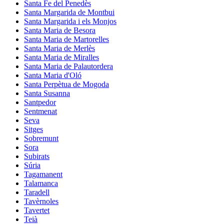
Santa Fe del Penedès
Santa Margarida de Montbui
Santa Margarida i els Monjos
Santa Maria de Besora
Santa Maria de Martorelles
Santa Maria de Merlès
Santa Maria de Miralles
Santa Maria de Palautordera
Santa Maria d'Oló
Santa Perpètua de Mogoda
Santa Susanna
Santpedor
Sentmenat
Seva
Sitges
Sobremunt
Sora
Subirats
Súria
Tagamanent
Talamanca
Taradell
Tavèrnoles
Tavertet
Teià