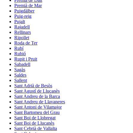
Premià de Dalt
Premià de Mar
Puigdàlber
Puig-reig
Pujalt
Rajadell
Rellinars
Ripollet
Roda de Ter
Rubí
Rubió
Rupit i Pruit
Sabadell
Sagàs
Saldes
Sallent
Sant Adrià de Besòs
Sant Agustí de Lluçanès
Sant Andreu de la Barca
Sant Andreu de Llavaneres
Sant Antoni de Vilamajor
Sant Bartomeu del Grau
Sant Boi de Llobregat
Sant Boi de Lluçanès
Sant Cebrià de Vallalta