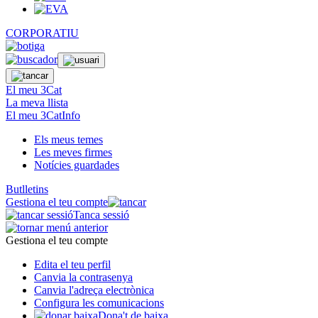
CORPORATIU
El meu 3Cat
La meva llista
El meu 3CatInfo
Els meus temes
Les meves firmes
Notícies guardades
Butlletins
Gestiona el teu compte
Tanca sessió
Gestiona el teu compte
Edita el teu perfil
Canvia la contrasenya
Canvia l'adreça electrònica
Configura les comunicacions
Dona't de baixa