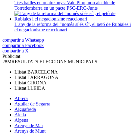
Tres batlles en quatre anys: Vale Pino, nou alcalde de
Torredembarra en un pacte PSC-ERC-Junts
L'any de la reforma del "només sí és sí", el petó de Rubiales i
el negacionisme reaccionari
compartir a Whatsapp
compartir a Facebook
compartir a X
Publicitat
28M
RESULTATS ELECCIONS MUNICIPALS
Llistat
BARCELONA
Llistat
TARRAGONA
Llistat
GIRONA
Llistat
LLEIDA
Abrera
Aguilar de Segarra
Aiguafreda
Alella
Alpens
Arenys de Mar
Arenys de Munt