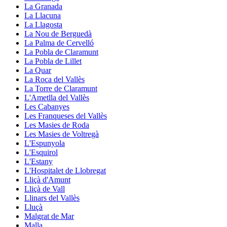
La Granada
La Llacuna
La Llagosta
La Nou de Berguedà
La Palma de Cervelló
La Pobla de Claramunt
La Pobla de Lillet
La Quar
La Roca del Vallès
La Torre de Claramunt
L'Ametlla del Vallès
Les Cabanyes
Les Franqueses del Vallès
Les Masies de Roda
Les Masies de Voltregà
L'Espunyola
L'Esquirol
L'Estany
L'Hospitalet de Llobregat
Lliçà d'Amunt
Lliçà de Vall
Llinars del Vallès
Lluçà
Malgrat de Mar
Malla