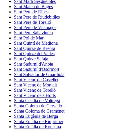
Sant Martí Sesgueioles
Sant Mateu de Bages
Sant Pere de Ribes
Sant Pere de Riudebitlles
Sant Pere de Torelló
Sant Pere de Vilamajor
Sant Pere Sallavinera
Sant Pol de Mar
Sant Quintí de Mediona
Sant Quirze de Besora
Sant Quirze del Vallès
Sant Quirze Safaja
Sant Sadurní d'Anoia
Sant Sadurní d'Osormort
Sant Salvador de Guardiola
Sant Vicenç de Castellet
Sant Vicenç de Montalt
Sant Vicenç de Torelló
Sant Vicenç dels Horts
Santa Cecília de Voltregà
Santa Coloma de Cervelló
Santa Coloma de Gramenet
Santa Eugènia de Berga
Santa Eulàlia de Riuprimer
Santa Eulàlia de Ronçana