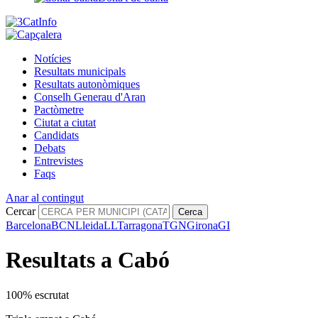
Notícies
Resultats municipals
Resultats autonòmiques
Conselh Generau d'Aran
Pactòmetre
Ciutat a ciutat
Candidats
Debats
Entrevistes
Faqs
Anar al contingut
Cercar
Cerca
Barcelona
BCN
Lleida
LL
Tarragona
TGN
Girona
GI
Resultats a Cabó
100% escrutat