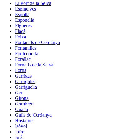
El Port de la Selva
Espinelves
Espolla
Esponellà
Figueres
Flaçà
Foixà
Fontanals de Cerdanya
Fontanilles
Fontcoberta
Forallac
Fornells de la Selva
Fortià
Garrigàs
Garrigoles
Garriguella
Ger
Girona
Gombrèn
Gualta
Guils de Cerdanya
Hostalric
Isòvol
Jafre
Juià