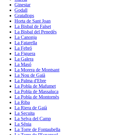
Ginestar
Godall
Gratallops
Horta de Sant Joan
La Bisbal de Falset
La Bisbal del Penedès
La Canonja
La Fatarella
La Febró
La Figuera
La Galera
La Masó
La Morera de Montsant
La Nou de Gaià
La Palma d'Ebre
La Pobla de Mafumet
La Pobla de Massaluca
La Pobla de Montornès
La Riba
La Riera de Gaià
La Secuita
La Selva del Camp
La Sénia
La Torre de Fontaubella
La Torre de l'Espanyol