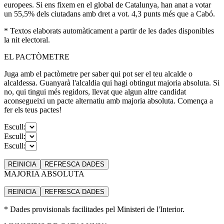
europees. Si ens fixem en el global de Catalunya, han anat a votar
un 55,5% dels ciutadans amb dret a vot. 4,3 punts més que a Cabó.
* Textos elaborats automàticament a partir de les dades disponibles
la nit electoral.
EL PACTÒMETRE
Juga amb el pactòmetre per saber qui pot ser el teu alcalde o
alcaldessa. Guanyarà l'alcaldia qui hagi obtingut majoria absoluta. Si
no, qui tingui més regidors, llevat que algun altre candidat
aconsegueixi un pacte alternatiu amb majoria absoluta. Comença a
fer els teus pactes!
Escull:
Escull:
Escull:
REINICIA
REFRESCA
DADES
MAJORIA ABSOLUTA
REINICIA
REFRESCA
DADES
* Dades provisionals facilitades pel Ministeri de l'Interior.