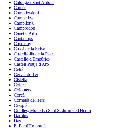
Calonge i Sant Antoni
Camós
Campdevànol
Campelles
Campllong
Camprodon
Canet d'Adri
Cantallops
Capmany
Cassà de la Selva
Castellfollit de la Roca
Castelló d'Empúries
Castell-Platja d'Aro
Celrà
Cervià de Ter
Cistella
Colera
Colomers
Corçà
Cornellà del Terri
Crespià
Cruïlles, Monells i Sant Sadurní de l'Heura
Darnius
Das
El Far d'Empordà