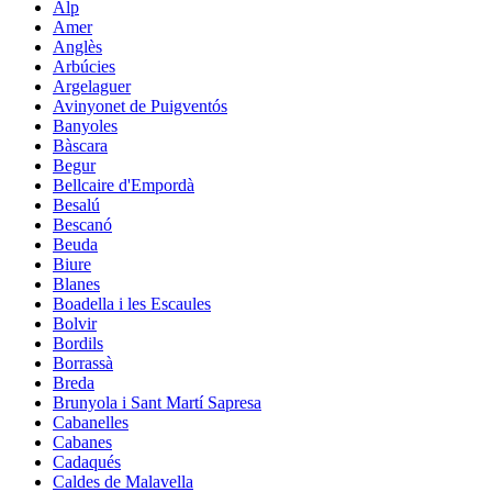
Alp
Amer
Anglès
Arbúcies
Argelaguer
Avinyonet de Puigventós
Banyoles
Bàscara
Begur
Bellcaire d'Empordà
Besalú
Bescanó
Beuda
Biure
Blanes
Boadella i les Escaules
Bolvir
Bordils
Borrassà
Breda
Brunyola i Sant Martí Sapresa
Cabanelles
Cabanes
Cadaqués
Caldes de Malavella