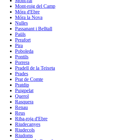
Mont-ral
Mont-roig del Camp
Móra d'Ebre
Móra la Nova
Nulles
Passanant i Belltall
Paüls
Perafort
Pira
Poboleda
Pontils
Porrera
Pradell de la Teixeta
Prades
Prat de Comte
Pratdip
Puigpelat
Querol
Rasquera
Renau
Reus
Riba-roja d'Ebre
Riudecanyes
Riudecols
Riudoms