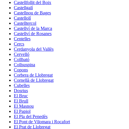
Castellfollit del Boix
Castellgalí
Castellnou de Bages
Castellolí
Castellterçol
Castellví de la Marca
Castellví de Rosanes
Centelles
Cercs
Cerdanyola del Vallès
Cervelló
Collbató
Collsuspina
Copons
Corbera de Llobregat
Cornellà de Llobregat
Cubelles
Dosrius
El Bruc
El Brull
El Masnou
El Papiol
El Pla del Penedès
El Pont de Vilomara i Rocafort
El Prat de Llobregat