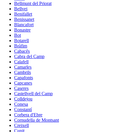
Bellmunt del Priorat
Bellvei
Benifallet
Benissanet
Blancafort
Bonastre
Bot
Botarell
Bràfim
Cabacés
Cabra del Camp
Calafell
Camarles
Cambrils
Capafonts
Capçanes
Caseres
Castellvell del Camp
Colldejou
Conesa
Constantí
Corbera d'Ebre
Cornudella de Montsant
Creixell
Cunit