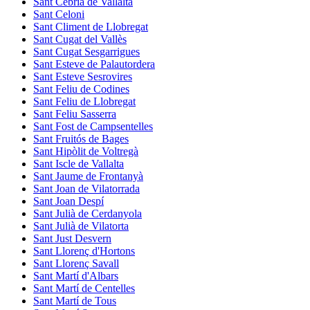
Sant Cebrià de Vallalta
Sant Celoni
Sant Climent de Llobregat
Sant Cugat del Vallès
Sant Cugat Sesgarrigues
Sant Esteve de Palautordera
Sant Esteve Sesrovires
Sant Feliu de Codines
Sant Feliu de Llobregat
Sant Feliu Sasserra
Sant Fost de Campsentelles
Sant Fruitós de Bages
Sant Hipòlit de Voltregà
Sant Iscle de Vallalta
Sant Jaume de Frontanyà
Sant Joan de Vilatorrada
Sant Joan Despí
Sant Julià de Cerdanyola
Sant Julià de Vilatorta
Sant Just Desvern
Sant Llorenç d'Hortons
Sant Llorenç Savall
Sant Martí d'Albars
Sant Martí de Centelles
Sant Martí de Tous