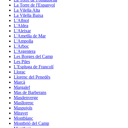
La Torre de l'Espanyol
La Vilella Alta
La Vilella Baixa
L'Albiol
L'Aldea
L'Aleixar
L'Ametlla de Mar
L'Ampolla
L'Arboç
L'Argentera
Les Borges del Camp
Les Piles
L'Espluga de Francolí
Llorac
Llorenç del Penedès
Marçà
Margalef
Mas de Barberans
Masdenverge
Masllorenç
Maspujols
Miravet
Montblanc
Montbrió del Camp