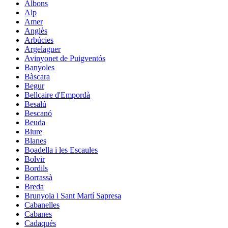
Albons
Alp
Amer
Anglès
Arbúcies
Argelaguer
Avinyonet de Puigventós
Banyoles
Bàscara
Begur
Bellcaire d'Empordà
Besalú
Bescanó
Beuda
Biure
Blanes
Boadella i les Escaules
Bolvir
Bordils
Borrassà
Breda
Brunyola i Sant Martí Sapresa
Cabanelles
Cabanes
Cadaqués