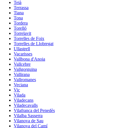
Teià
Terrassa
Tiana
Tona
Tordera
Torelló
Torrelavit
Torrelles de Foix
Torrelles de Llobregat
Ullastrell
Vacarisses
Vallbona d'Anoia
Vallcebre
Vallgorguina
Vallirana
Vallromanes
Veciana
Vic
Vilada
Viladecans
Viladecavalls
Vilafranca del Penedès
Vilalba Sasserra
Vilanova de Sau
Vilanova del Camí