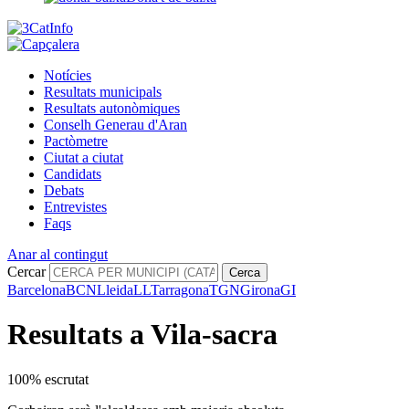
Notícies
Resultats municipals
Resultats autonòmiques
Conselh Generau d'Aran
Pactòmetre
Ciutat a ciutat
Candidats
Debats
Entrevistes
Faqs
Anar al contingut
Cercar
Cerca
Barcelona
BCN
Lleida
LL
Tarragona
TGN
Girona
GI
Resultats a Vila-sacra
100% escrutat