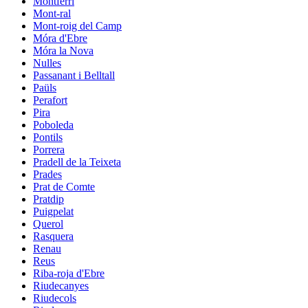
Montferri
Mont-ral
Mont-roig del Camp
Móra d'Ebre
Móra la Nova
Nulles
Passanant i Belltall
Paüls
Perafort
Pira
Poboleda
Pontils
Porrera
Pradell de la Teixeta
Prades
Prat de Comte
Pratdip
Puigpelat
Querol
Rasquera
Renau
Reus
Riba-roja d'Ebre
Riudecanyes
Riudecols