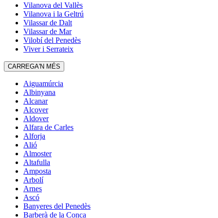
Vilanova del Vallès
Vilanova i la Geltrú
Vilassar de Dalt
Vilassar de Mar
Vilobí del Penedès
Viver i Serrateix
CARREGA'N MÉS
Aiguamúrcia
Albinyana
Alcanar
Alcover
Aldover
Alfara de Carles
Alforja
Alió
Almoster
Altafulla
Amposta
Arbolí
Arnes
Ascó
Banyeres del Penedès
Barberà de la Conca