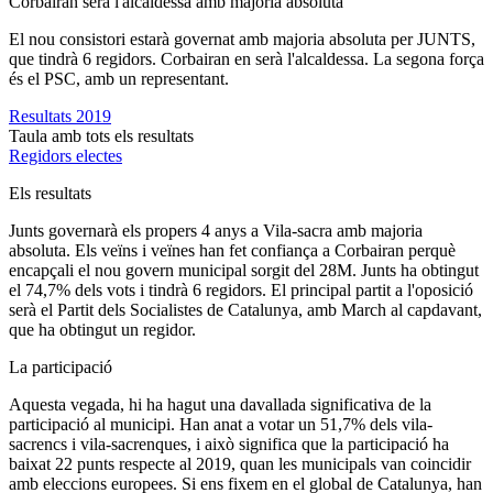
Corbairan serà l'alcaldessa amb majoria absoluta
El nou consistori estarà governat amb majoria absoluta per JUNTS,
que tindrà 6 regidors. Corbairan en serà l'alcaldessa. La segona força
és el PSC, amb un representant.
Resultats 2019
Taula amb tots els resultats
Regidors electes
Els resultats
Junts governarà els propers 4 anys a Vila-sacra amb majoria
absoluta. Els veïns i veïnes han fet confiança a Corbairan perquè
encapçali el nou govern municipal sorgit del 28M. Junts ha obtingut
el 74,7% dels vots i tindrà 6 regidors. El principal partit a l'oposició
serà el Partit dels Socialistes de Catalunya, amb March al capdavant,
que ha obtingut un regidor.
La participació
Aquesta vegada, hi ha hagut una davallada significativa de la
participació al municipi. Han anat a votar un 51,7% dels vila-
sacrencs i vila-sacrenques, i això significa que la participació ha
baixat 22 punts respecte al 2019, quan les municipals van coincidir
amb eleccions europees. Si ens fixem en el global de Catalunya, han