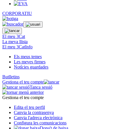
CORPORATIU
El meu 3Cat
La meva llista
El meu 3CatInfo
Els meus temes
Les meves firmes
Notícies guardades
Butlletins
Gestiona el teu compte
Tanca sessió
Gestiona el teu compte
Edita el teu perfil
Canvia la contrasenya
Canvia l'adreça electrònica
Configura les comunicacions
Dona't de baixa