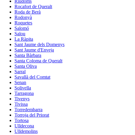
Riudoms
Rocafort de Queralt
Roda de Berà
Rodonyà
Roquetes
Salomó
Salou
La Ràpita
Sant Jaume dels Domenys
Sant Jaume d'Enveja
Santa Bàrbara
Santa Coloma de Queralt
Santa Oliva
Sarral
Savallà del Comtat
Senan
Solivella
Tarragona
Tivenys
Tivissa
Torredembarra
Torroja del Priorat
Tortosa
Ulldecona
Ulldemolins