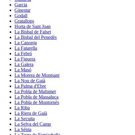
Garcia
Ginestar
Godall
Gratallops
Horta de Sant Joan
La Bisbal de Falset
La Bisbal del Penedès
La Canonja
La Fatarella
La Febró
La Figuera
La Galera
La Masó
La Morera de Montsant
La Nou de Gaià
La Palma d'Ebre
La Pobla de Mafumet
La Pobla de Massaluca
La Pobla de Montornès
La Riba
La Riera de Gaià
La Secuita
La Selva del Camp
La Sénia
La Torre de Fontaubella