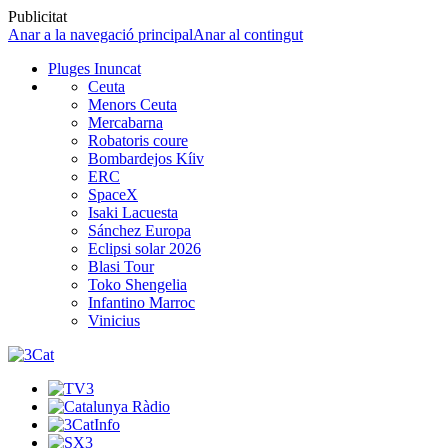
Publicitat
Anar a la navegació principal
Anar al contingut
Pluges Inuncat
Ceuta
Menors Ceuta
Mercabarna
Robatoris coure
Bombardejos Kíiv
ERC
SpaceX
Isaki Lacuesta
Sánchez Europa
Eclipsi solar 2026
Blasi Tour
Toko Shengelia
Infantino Marroc
Vinicius