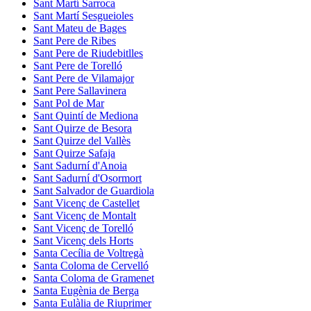
Sant Martí Sarroca
Sant Martí Sesgueioles
Sant Mateu de Bages
Sant Pere de Ribes
Sant Pere de Riudebitlles
Sant Pere de Torelló
Sant Pere de Vilamajor
Sant Pere Sallavinera
Sant Pol de Mar
Sant Quintí de Mediona
Sant Quirze de Besora
Sant Quirze del Vallès
Sant Quirze Safaja
Sant Sadurní d'Anoia
Sant Sadurní d'Osormort
Sant Salvador de Guardiola
Sant Vicenç de Castellet
Sant Vicenç de Montalt
Sant Vicenç de Torelló
Sant Vicenç dels Horts
Santa Cecília de Voltregà
Santa Coloma de Cervelló
Santa Coloma de Gramenet
Santa Eugènia de Berga
Santa Eulàlia de Riuprimer