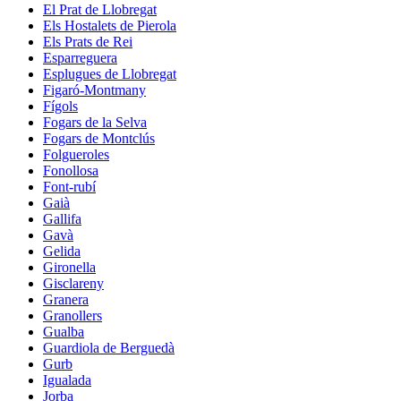
El Prat de Llobregat
Els Hostalets de Pierola
Els Prats de Rei
Esparreguera
Esplugues de Llobregat
Figaró-Montmany
Fígols
Fogars de la Selva
Fogars de Montclús
Folgueroles
Fonollosa
Font-rubí
Gaià
Gallifa
Gavà
Gelida
Gironella
Gisclareny
Granera
Granollers
Gualba
Guardiola de Berguedà
Gurb
Igualada
Jorba