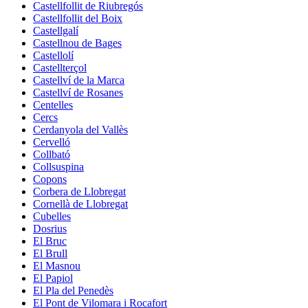
Castellfollit de Riubregós
Castellfollit del Boix
Castellgalí
Castellnou de Bages
Castellolí
Castellterçol
Castellví de la Marca
Castellví de Rosanes
Centelles
Cercs
Cerdanyola del Vallès
Cervelló
Collbató
Collsuspina
Copons
Corbera de Llobregat
Cornellà de Llobregat
Cubelles
Dosrius
El Bruc
El Brull
El Masnou
El Papiol
El Pla del Penedès
El Pont de Vilomara i Rocafort