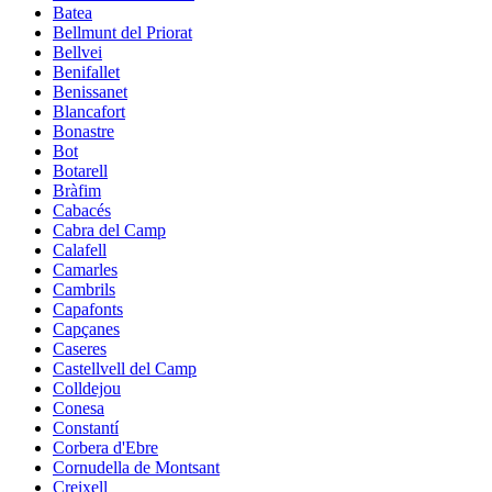
Batea
Bellmunt del Priorat
Bellvei
Benifallet
Benissanet
Blancafort
Bonastre
Bot
Botarell
Bràfim
Cabacés
Cabra del Camp
Calafell
Camarles
Cambrils
Capafonts
Capçanes
Caseres
Castellvell del Camp
Colldejou
Conesa
Constantí
Corbera d'Ebre
Cornudella de Montsant
Creixell