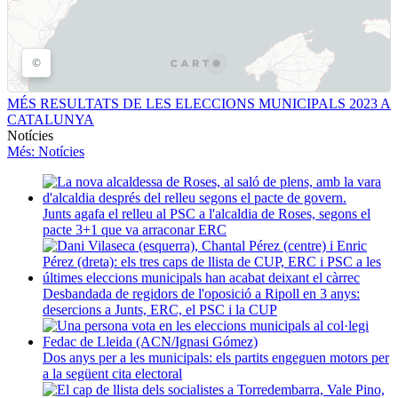
MÉS RESULTATS DE LES ELECCIONS MUNICIPALS 2023 A
CATALUNYA
Notícies
Més
: Notícies
Junts agafa el relleu al PSC a l'alcaldia de Roses, segons el
pacte 3+1 que va arraconar ERC
Desbandada de regidors de l'oposició a Ripoll en 3 anys:
desercions a Junts, ERC, el PSC i la CUP
Dos anys per a les municipals: els partits engeguen motors per
a la següent cita electoral