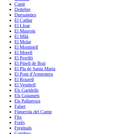
Cunit
Deltebre
Duesaigües
El Catllar
El Lloar
El Masroig
El Milà
El Molar
El Montmell
El Morell
El Perelló
El Pinell de Brai
El Pla de Santa Maria
El Pont d'Armentera
El Rourell
El Vendrell
Els Garidells
Els Guiamets
Els Pallaresos
Falset
Figuerola del Camp
Flix
Forès
Freginals
Gandesa