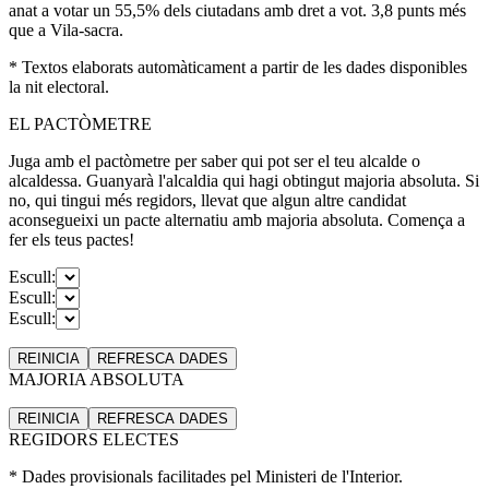
anat a votar un 55,5% dels ciutadans amb dret a vot. 3,8 punts més
que a Vila-sacra.
* Textos elaborats automàticament a partir de les dades disponibles
la nit electoral.
EL PACTÒMETRE
Juga amb el pactòmetre per saber qui pot ser el teu alcalde o
alcaldessa. Guanyarà l'alcaldia qui hagi obtingut majoria absoluta. Si
no, qui tingui més regidors, llevat que algun altre candidat
aconsegueixi un pacte alternatiu amb majoria absoluta. Comença a
fer els teus pactes!
Escull:
Escull:
Escull:
REINICIA
REFRESCA
DADES
MAJORIA ABSOLUTA
REINICIA
REFRESCA
DADES
REGIDORS ELECTES
* Dades provisionals facilitades pel Ministeri de l'Interior.