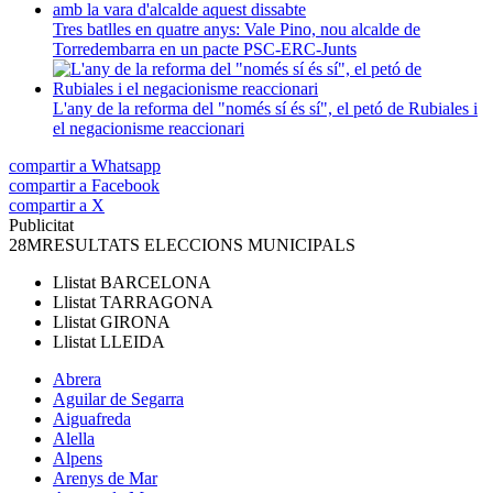
Tres batlles en quatre anys: Vale Pino, nou alcalde de
Torredembarra en un pacte PSC-ERC-Junts
L'any de la reforma del "només sí és sí", el petó de Rubiales i
el negacionisme reaccionari
compartir a Whatsapp
compartir a Facebook
compartir a X
Publicitat
28M
RESULTATS ELECCIONS MUNICIPALS
Llistat
BARCELONA
Llistat
TARRAGONA
Llistat
GIRONA
Llistat
LLEIDA
Abrera
Aguilar de Segarra
Aiguafreda
Alella
Alpens
Arenys de Mar