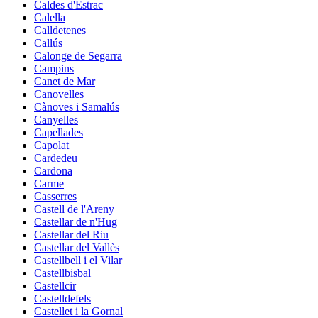
Caldes d'Estrac
Calella
Calldetenes
Callús
Calonge de Segarra
Campins
Canet de Mar
Canovelles
Cànoves i Samalús
Canyelles
Capellades
Capolat
Cardedeu
Cardona
Carme
Casserres
Castell de l'Areny
Castellar de n'Hug
Castellar del Riu
Castellar del Vallès
Castellbell i el Vilar
Castellbisbal
Castellcir
Castelldefels
Castellet i la Gornal