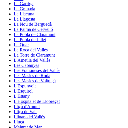
La Garriga
La Granada
La Llacuna
La Llagosta
La Nou de Berguedà
La Palma de Cervelló
La Pobla de Claramunt
La Pobla de Lillet
La Quar
La Roca del Vallès
La Torre de Claramunt
L'Ametlla del Vallès
Les Cabanyes
Les Franqueses del Vallès
Les Masies de Roda
Les Masies de Voltregà
L'Espunyola
L'Esquirol
L'Estany
L'Hospitalet de Llobregat
Lliçà d'Amunt
Lliçà de Vall
Llinars del Vallès
Lluçà
Malgrat de Mar