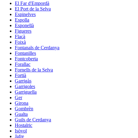
El Far d'Empordà
El Port de la Selva
Espinelves
Espolla
Esponellà
Figueres
Flaçà
Foixà
Fontanals de Cerdanya
Fontanilles
Fontcoberta
Forallac
Fornells de la Selva
Fortià
Garrigàs
Garrigoles
Garriguella
Ger
Girona
Gombrèn
Gualta
Guils de Cerdanya
Hostalric
Isòvol
Jafre