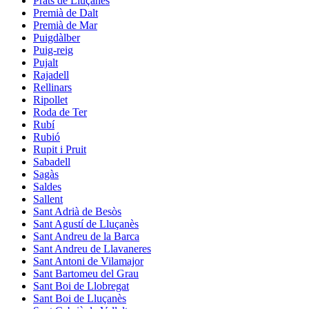
Prats de Lluçanès
Premià de Dalt
Premià de Mar
Puigdàlber
Puig-reig
Pujalt
Rajadell
Rellinars
Ripollet
Roda de Ter
Rubí
Rubió
Rupit i Pruit
Sabadell
Sagàs
Saldes
Sallent
Sant Adrià de Besòs
Sant Agustí de Lluçanès
Sant Andreu de la Barca
Sant Andreu de Llavaneres
Sant Antoni de Vilamajor
Sant Bartomeu del Grau
Sant Boi de Llobregat
Sant Boi de Lluçanès