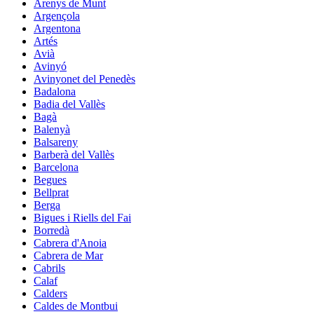
Arenys de Munt
Argençola
Argentona
Artés
Avià
Avinyó
Avinyonet del Penedès
Badalona
Badia del Vallès
Bagà
Balenyà
Balsareny
Barberà del Vallès
Barcelona
Begues
Bellprat
Berga
Bigues i Riells del Fai
Borredà
Cabrera d'Anoia
Cabrera de Mar
Cabrils
Calaf
Calders
Caldes de Montbui