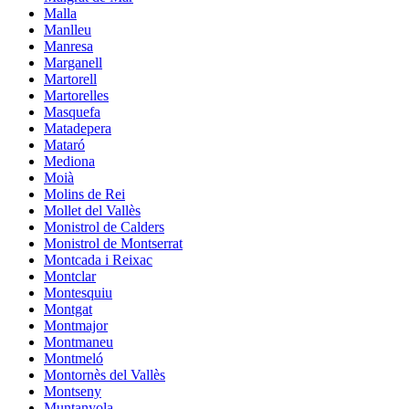
Malla
Manlleu
Manresa
Marganell
Martorell
Martorelles
Masquefa
Matadepera
Mataró
Mediona
Moià
Molins de Rei
Mollet del Vallès
Monistrol de Calders
Monistrol de Montserrat
Montcada i Reixac
Montclar
Montesquiu
Montgat
Montmajor
Montmaneu
Montmeló
Montornès del Vallès
Montseny
Muntanyola