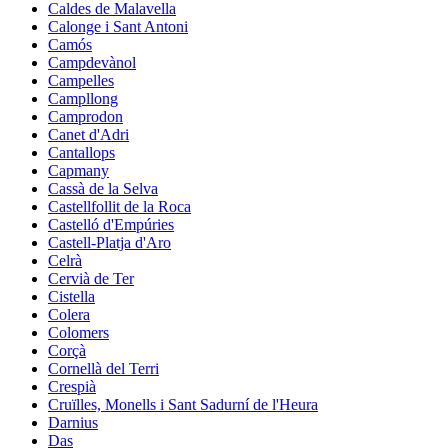
Caldes de Malavella
Calonge i Sant Antoni
Camós
Campdevànol
Campelles
Campllong
Camprodon
Canet d'Adri
Cantallops
Capmany
Cassà de la Selva
Castellfollit de la Roca
Castelló d'Empúries
Castell-Platja d'Aro
Celrà
Cervià de Ter
Cistella
Colera
Colomers
Corçà
Cornellà del Terri
Crespià
Cruïlles, Monells i Sant Sadurní de l'Heura
Darnius
Das