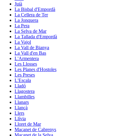
Juià
La Bisbal d'Empordà
La Cellera de Ter
La Jonquera
La Pera
La Selva de Mar
La Tallada d'Empordà
La Vajol
La Vall de Bianya
La Vall d'en Bas
L'Armentera
Les Llosses
Les Planes d'Hostoles
Les Preses
L'Escala
Lladó
Llagostera
Llambilles
Llanars
Llançà
Llers
Llívia
Lloret de Mar
Maçanet de Cabrenys
Maçanet de la Selva