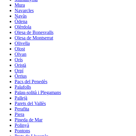
Mura
Navarcles
Navàs
Òdena
Olèrdola
Olesa de Bonesvalls
Olesa de Montserrat
Olivella
Olost
Olvan
Orís
Oristà
Orpí
Òrrius
Pacs del Penedès
Palafolls
Palau-solità i Plegamans
Pallejà
Parets del Vallès
Perafita
Piera
Pineda de Mar
Polinyà
Pontons