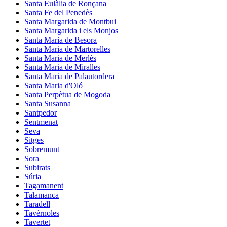
Santa Eulàlia de Ronçana
Santa Fe del Penedès
Santa Margarida de Montbui
Santa Margarida i els Monjos
Santa Maria de Besora
Santa Maria de Martorelles
Santa Maria de Merlès
Santa Maria de Miralles
Santa Maria de Palautordera
Santa Maria d'Oló
Santa Perpètua de Mogoda
Santa Susanna
Santpedor
Sentmenat
Seva
Sitges
Sobremunt
Sora
Subirats
Súria
Tagamanent
Talamanca
Taradell
Tavèrnoles
Tavertet