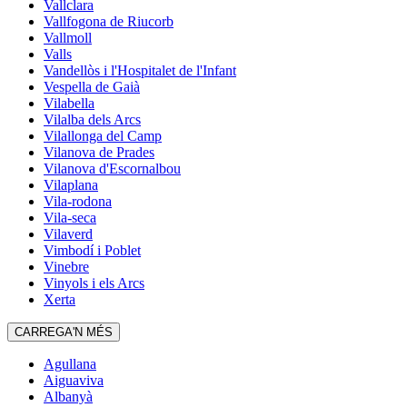
Vallclara
Vallfogona de Riucorb
Vallmoll
Valls
Vandellòs i l'Hospitalet de l'Infant
Vespella de Gaià
Vilabella
Vilalba dels Arcs
Vilallonga del Camp
Vilanova de Prades
Vilanova d'Escornalbou
Vilaplana
Vila-rodona
Vila-seca
Vilaverd
Vimbodí i Poblet
Vinebre
Vinyols i els Arcs
Xerta
CARREGA'N MÉS
Agullana
Aiguaviva
Albanyà