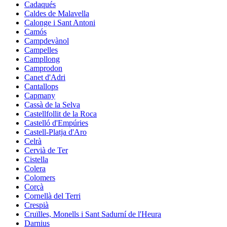
Cadaqués
Caldes de Malavella
Calonge i Sant Antoni
Camós
Campdevànol
Campelles
Campllong
Camprodon
Canet d'Adri
Cantallops
Capmany
Cassà de la Selva
Castellfollit de la Roca
Castelló d'Empúries
Castell-Platja d'Aro
Celrà
Cervià de Ter
Cistella
Colera
Colomers
Corçà
Cornellà del Terri
Crespià
Cruïlles, Monells i Sant Sadurní de l'Heura
Darnius