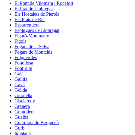
El Pont de Vilomara i Rocafort
El Prat de Llobregat
Els Hostalets de Pierola
Els Prats de Rei
Esparreguera
Esplugues de Llobregat
Figaró-Montmany
Fígols
Fogars de la Selva
Fogars de Montclús
Folgueroles
Fonollosa
Font-rubí
Gaià
Gallifa
Gavà
Gelida
Gironella
Gisclareny
Granera
Granollers
Gualba
Guardiola de Berguedà
Gurb
Igualada