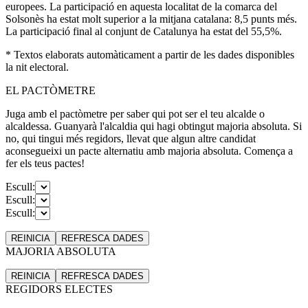
europees. La participació en aquesta localitat de la comarca del
Solsonès ha estat molt superior a la mitjana catalana: 8,5 punts més.
La participació final al conjunt de Catalunya ha estat del 55,5%.
* Textos elaborats automàticament a partir de les dades disponibles
la nit electoral.
EL PACTÒMETRE
Juga amb el pactòmetre per saber qui pot ser el teu alcalde o
alcaldessa. Guanyarà l'alcaldia qui hagi obtingut majoria absoluta. Si
no, qui tingui més regidors, llevat que algun altre candidat
aconsegueixi un pacte alternatiu amb majoria absoluta. Comença a
fer els teus pactes!
Escull:
Escull:
Escull:
REINICIA
REFRESCA
DADES
MAJORIA ABSOLUTA
REINICIA
REFRESCA
DADES
REGIDORS ELECTES