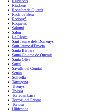
Riudecols
Riudoms
Rocafort de Queralt
Roda de Berà
Rodonyà
Roquetes
Salomó
Salou
La Ràpita
Sant Jaume dels Domenys
Sant Jaume d'Enveja
Santa Bàrbara
Santa Coloma de Queralt
Santa Oliva
Sarral
Savallà del Comtat
Senan
Solivella
Tarragona
Tivenys
Tivissa
Torredembarra
Torroja del Priorat
Tortosa
Ulldecona