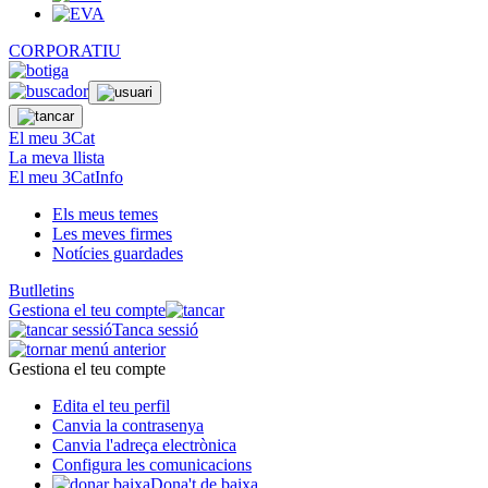
CORPORATIU
El meu 3Cat
La meva llista
El meu 3CatInfo
Els meus temes
Les meves firmes
Notícies guardades
Butlletins
Gestiona el teu compte
Tanca sessió
Gestiona el teu compte
Edita el teu perfil
Canvia la contrasenya
Canvia l'adreça electrònica
Configura les comunicacions
Dona't de baixa