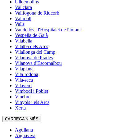
Ulldemolins
Vallclara
Vallfogona de Riucorb
Vallmoll
Valls
Vandellòs i l'Hospitalet de l'Infant
Vespella de Gaià
Vilabella
Vilalba dels Arcs
Vilallonga del Camp
Vilanova de Prades
Vilanova d'Escornalbou
Vilaplana
Vila-rodona
Vila-seca
Vilaverd
Vimbodí i Poblet
Vinebre
Vinyols i els Arcs
Xerta
CARREGA'N MÉS
Agullana
Aiguaviva