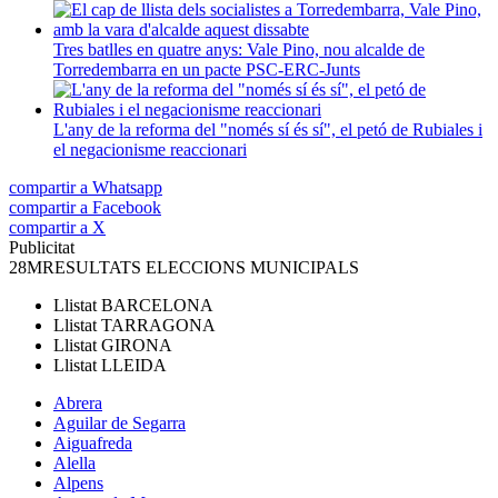
Tres batlles en quatre anys: Vale Pino, nou alcalde de
Torredembarra en un pacte PSC-ERC-Junts
L'any de la reforma del "només sí és sí", el petó de Rubiales i
el negacionisme reaccionari
compartir a Whatsapp
compartir a Facebook
compartir a X
Publicitat
28M
RESULTATS ELECCIONS MUNICIPALS
Llistat
BARCELONA
Llistat
TARRAGONA
Llistat
GIRONA
Llistat
LLEIDA
Abrera
Aguilar de Segarra
Aiguafreda
Alella
Alpens