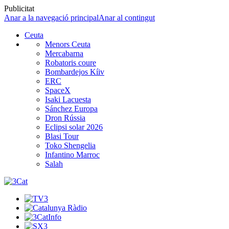
Publicitat
Anar a la navegació principal
Anar al contingut
Ceuta
Menors Ceuta
Mercabarna
Robatoris coure
Bombardejos Kíiv
ERC
SpaceX
Isaki Lacuesta
Sánchez Europa
Dron Rússia
Eclipsi solar 2026
Blasi Tour
Toko Shengelia
Infantino Marroc
Salah