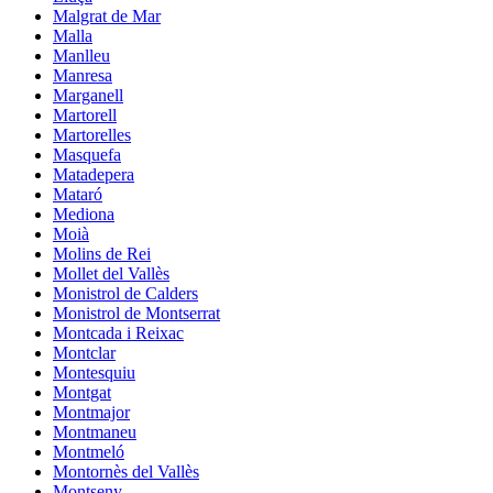
Malgrat de Mar
Malla
Manlleu
Manresa
Marganell
Martorell
Martorelles
Masquefa
Matadepera
Mataró
Mediona
Moià
Molins de Rei
Mollet del Vallès
Monistrol de Calders
Monistrol de Montserrat
Montcada i Reixac
Montclar
Montesquiu
Montgat
Montmajor
Montmaneu
Montmeló
Montornès del Vallès
Montseny