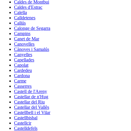
Caldes de Montbui
Caldes d'Estrac
Calella
Calldetenes
Callús
Calonge de Segarra
Campins
Canet de Mar
Canovelles
Cànoves i Samalús
Canyelles
Capellades
Capolat
Cardedeu
Cardona
Carme
Casserres
Castell de l'Areny
Castellar de n'Hug
Castellar del Riu
Castellar del Vallès
Castellbell i el Vilar
Castellbisbal
Castellcir
Castelldefels