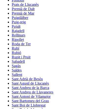
Pontons
Prats de Lluçanès
Premià de Dalt
Premià de Mar
Puigdàlber
Puig-reig
Pujalt
Rajadell
Rellinars
Ripollet
Roda de Ter
Rubí
Rubió
Rupit i Pruit
Sabadell
Sagàs
Saldes
Sallent
Sant Adrià de Besòs
Sant Agustí de Lluçanès
Sant Andreu de la Barca
Sant Andreu de Llavaneres
Sant Antoni de Vilamajor
Sant Bartomeu del Grau
Sant Boi de Llobregat