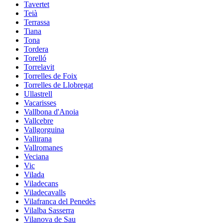
Tavertet
Teià
Terrassa
Tiana
Tona
Tordera
Torelló
Torrelavit
Torrelles de Foix
Torrelles de Llobregat
Ullastrell
Vacarisses
Vallbona d'Anoia
Vallcebre
Vallgorguina
Vallirana
Vallromanes
Veciana
Vic
Vilada
Viladecans
Viladecavalls
Vilafranca del Penedès
Vilalba Sasserra
Vilanova de Sau