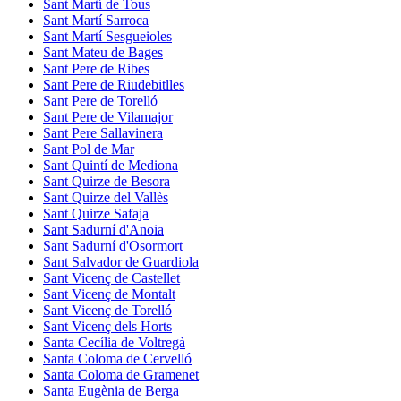
Sant Martí de Tous
Sant Martí Sarroca
Sant Martí Sesgueioles
Sant Mateu de Bages
Sant Pere de Ribes
Sant Pere de Riudebitlles
Sant Pere de Torelló
Sant Pere de Vilamajor
Sant Pere Sallavinera
Sant Pol de Mar
Sant Quintí de Mediona
Sant Quirze de Besora
Sant Quirze del Vallès
Sant Quirze Safaja
Sant Sadurní d'Anoia
Sant Sadurní d'Osormort
Sant Salvador de Guardiola
Sant Vicenç de Castellet
Sant Vicenç de Montalt
Sant Vicenç de Torelló
Sant Vicenç dels Horts
Santa Cecília de Voltregà
Santa Coloma de Cervelló
Santa Coloma de Gramenet
Santa Eugènia de Berga