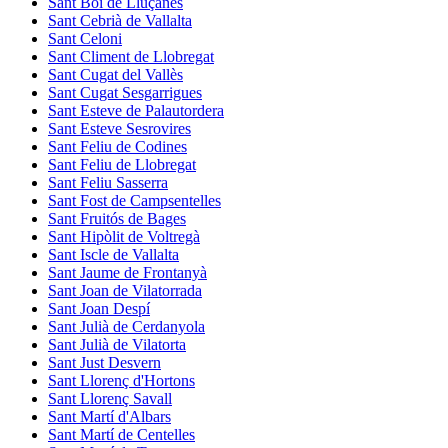
Sant Boi de Lluçanès
Sant Cebrià de Vallalta
Sant Celoni
Sant Climent de Llobregat
Sant Cugat del Vallès
Sant Cugat Sesgarrigues
Sant Esteve de Palautordera
Sant Esteve Sesrovires
Sant Feliu de Codines
Sant Feliu de Llobregat
Sant Feliu Sasserra
Sant Fost de Campsentelles
Sant Fruitós de Bages
Sant Hipòlit de Voltregà
Sant Iscle de Vallalta
Sant Jaume de Frontanyà
Sant Joan de Vilatorrada
Sant Joan Despí
Sant Julià de Cerdanyola
Sant Julià de Vilatorta
Sant Just Desvern
Sant Llorenç d'Hortons
Sant Llorenç Savall
Sant Martí d'Albars
Sant Martí de Centelles