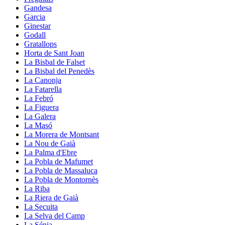
Gandesa
Garcia
Ginestar
Godall
Gratallops
Horta de Sant Joan
La Bisbal de Falset
La Bisbal del Penedès
La Canonja
La Fatarella
La Febró
La Figuera
La Galera
La Masó
La Morera de Montsant
La Nou de Gaià
La Palma d'Ebre
La Pobla de Mafumet
La Pobla de Massaluca
La Pobla de Montornès
La Riba
La Riera de Gaià
La Secuita
La Selva del Camp
La Sénia