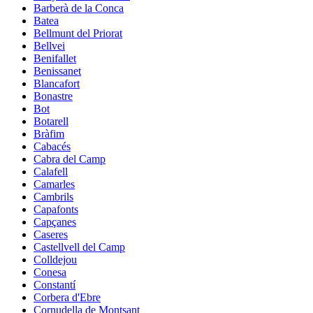
Barberà de la Conca
Batea
Bellmunt del Priorat
Bellvei
Benifallet
Benissanet
Blancafort
Bonastre
Bot
Botarell
Bràfim
Cabacés
Cabra del Camp
Calafell
Camarles
Cambrils
Capafonts
Capçanes
Caseres
Castellvell del Camp
Colldejou
Conesa
Constantí
Corbera d'Ebre
Cornudella de Montsant