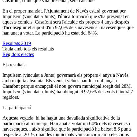
Casafont, l'únic que s'ha presentat, serà l'alcalde
En el proper mandat, l'Ajuntament de Navès estarà governat per
Impulsem (vinculat a Junts), l'única formació que s'ha presentat en
aquests comicis. Casafont serà l'alcalde els propers 4 anys després
d'aconseguir el suport d'un 92,6% dels navesencs i navesenques que
han anat a votar. La participació ha estat del 64%.
Resultats 2019
Taula amb tots els resultats
Regidors electes
Els resultats
Impulsem (vinculat a Junts) governarà els propers 4 anys a Navès
amb majoria absoluta. Els veïns i veïnes han fet confiança a
Casafont perquè encapçali el nou govern municipal sorgit del 28M.
Impulsem (vinculat a Junts) ha obtingut el 92,6% dels vots i tindrà 7
regidors.
La participació
Aquesta vegada, hi ha hagut una davallada significativa de la
participació al municipi. Han anat a votar un 64% dels navesencs i
navesenques, i això significa que la participació ha baixat 8,6 punts
respecte al 2019, quan les municipals van coincidir amb eleccions