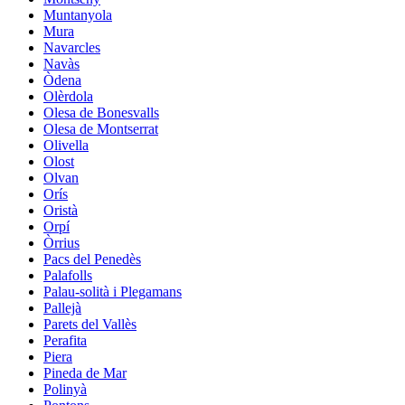
Muntanyola
Mura
Navarcles
Navàs
Òdena
Olèrdola
Olesa de Bonesvalls
Olesa de Montserrat
Olivella
Olost
Olvan
Orís
Oristà
Orpí
Òrrius
Pacs del Penedès
Palafolls
Palau-solità i Plegamans
Pallejà
Parets del Vallès
Perafita
Piera
Pineda de Mar
Polinyà