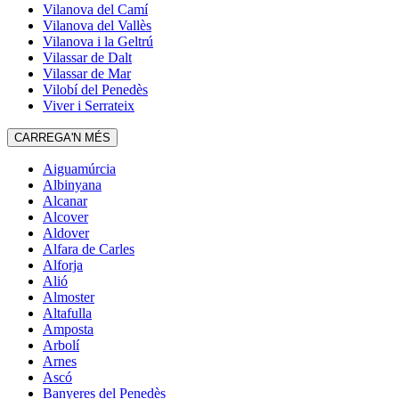
Vilanova del Camí
Vilanova del Vallès
Vilanova i la Geltrú
Vilassar de Dalt
Vilassar de Mar
Vilobí del Penedès
Viver i Serrateix
CARREGA'N MÉS
Aiguamúrcia
Albinyana
Alcanar
Alcover
Aldover
Alfara de Carles
Alforja
Alió
Almoster
Altafulla
Amposta
Arbolí
Arnes
Ascó
Banyeres del Penedès