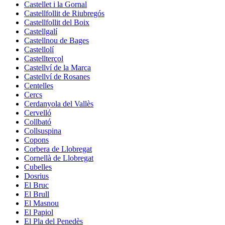
Castellet i la Gornal
Castellfollit de Riubregós
Castellfollit del Boix
Castellgalí
Castellnou de Bages
Castellolí
Castellterçol
Castellví de la Marca
Castellví de Rosanes
Centelles
Cercs
Cerdanyola del Vallès
Cervelló
Collbató
Collsuspina
Copons
Corbera de Llobregat
Cornellà de Llobregat
Cubelles
Dosrius
El Bruc
El Brull
El Masnou
El Papiol
El Pla del Penedès