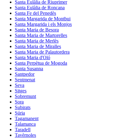
Santa Eulàlia de Riuprimer
Santa Eulàlia de Ronçana
Santa Fe del Penedès
Santa Margarida de Montbui
Santa Margarida i els Monjos
Santa Maria de Besora
Santa Maria de Martorelles
Santa Maria de Merlès
Santa Maria de Miralles
Santa Maria de Palautordera
Santa Maria d'Oló
Santa Perpètua de Mogoda
Santa Susanna
Santpedor
Sentmenat
Seva
Sitges
Sobremunt
Sora
Subirats
Súria
Tagamanent
Talamanca
Taradell
Tavèrnoles