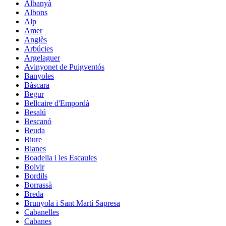
Albanyà
Albons
Alp
Amer
Anglès
Arbúcies
Argelaguer
Avinyonet de Puigventós
Banyoles
Bàscara
Begur
Bellcaire d'Empordà
Besalú
Bescanó
Beuda
Biure
Blanes
Boadella i les Escaules
Bolvir
Bordils
Borrassà
Breda
Brunyola i Sant Martí Sapresa
Cabanelles
Cabanes