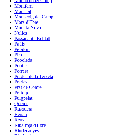
Montbrió del Camp
Montferri
Mont-ral
Mont-roig del Camp
Móra d'Ebre
Móra la Nova
Nulles
Passanant i Belltall
Paüls
Perafort
Pira
Poboleda
Pontils
Porrera
Pradell de la Teixeta
Prades
Prat de Comte
Pratdip
Puigpelat
Querol
Rasquera
Renau
Reus
Riba-roja d'Ebre
Riudecanyes