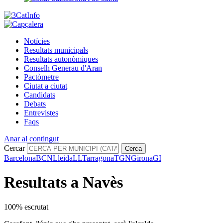
Notícies
Resultats municipals
Resultats autonòmiques
Conselh Generau d'Aran
Pactòmetre
Ciutat a ciutat
Candidats
Debats
Entrevistes
Faqs
Anar al contingut
Cercar
Cerca
Barcelona
BCN
Lleida
LL
Tarragona
TGN
Girona
GI
Resultats a Navès
100% escrutat