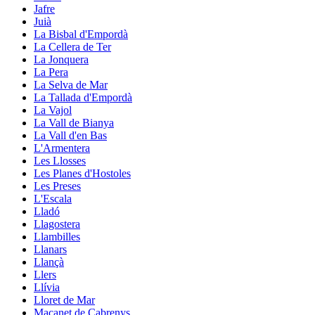
Jafre
Juià
La Bisbal d'Empordà
La Cellera de Ter
La Jonquera
La Pera
La Selva de Mar
La Tallada d'Empordà
La Vajol
La Vall de Bianya
La Vall d'en Bas
L'Armentera
Les Llosses
Les Planes d'Hostoles
Les Preses
L'Escala
Lladó
Llagostera
Llambilles
Llanars
Llançà
Llers
Llívia
Lloret de Mar
Maçanet de Cabrenys