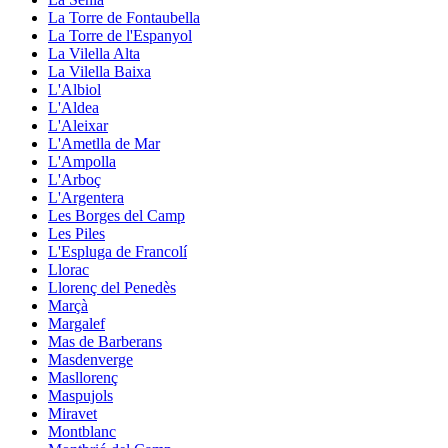
La Torre de Fontaubella
La Torre de l'Espanyol
La Vilella Alta
La Vilella Baixa
L'Albiol
L'Aldea
L'Aleixar
L'Ametlla de Mar
L'Ampolla
L'Arboç
L'Argentera
Les Borges del Camp
Les Piles
L'Espluga de Francolí
Llorac
Llorenç del Penedès
Marçà
Margalef
Mas de Barberans
Masdenverge
Masllorenç
Maspujols
Miravet
Montblanc