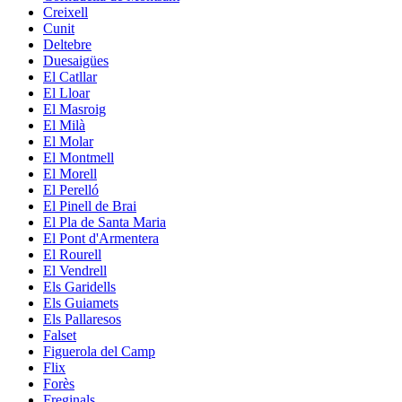
Creixell
Cunit
Deltebre
Duesaigües
El Catllar
El Lloar
El Masroig
El Milà
El Molar
El Montmell
El Morell
El Perelló
El Pinell de Brai
El Pla de Santa Maria
El Pont d'Armentera
El Rourell
El Vendrell
Els Garidells
Els Guiamets
Els Pallaresos
Falset
Figuerola del Camp
Flix
Forès
Freginals