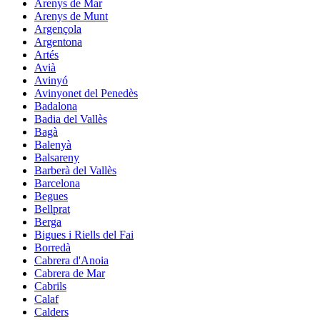
Arenys de Mar
Arenys de Munt
Argençola
Argentona
Artés
Avià
Avinyó
Avinyonet del Penedès
Badalona
Badia del Vallès
Bagà
Balenyà
Balsareny
Barberà del Vallès
Barcelona
Begues
Bellprat
Berga
Bigues i Riells del Fai
Borredà
Cabrera d'Anoia
Cabrera de Mar
Cabrils
Calaf
Calders