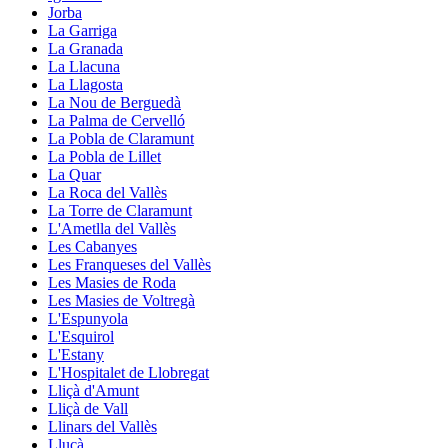
Jorba
La Garriga
La Granada
La Llacuna
La Llagosta
La Nou de Berguedà
La Palma de Cervelló
La Pobla de Claramunt
La Pobla de Lillet
La Quar
La Roca del Vallès
La Torre de Claramunt
L'Ametlla del Vallès
Les Cabanyes
Les Franqueses del Vallès
Les Masies de Roda
Les Masies de Voltregà
L'Espunyola
L'Esquirol
L'Estany
L'Hospitalet de Llobregat
Lliçà d'Amunt
Lliçà de Vall
Llinars del Vallès
Lluçà