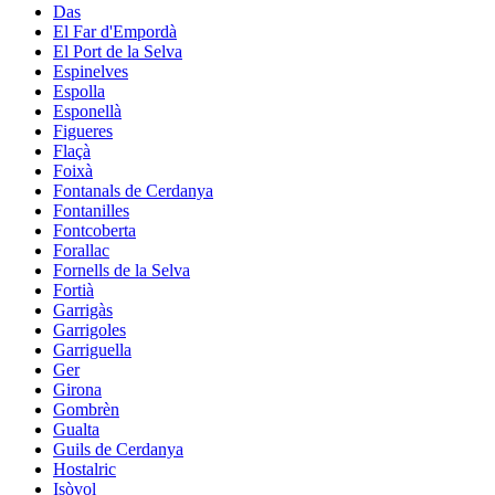
Das
El Far d'Empordà
El Port de la Selva
Espinelves
Espolla
Esponellà
Figueres
Flaçà
Foixà
Fontanals de Cerdanya
Fontanilles
Fontcoberta
Forallac
Fornells de la Selva
Fortià
Garrigàs
Garrigoles
Garriguella
Ger
Girona
Gombrèn
Gualta
Guils de Cerdanya
Hostalric
Isòvol