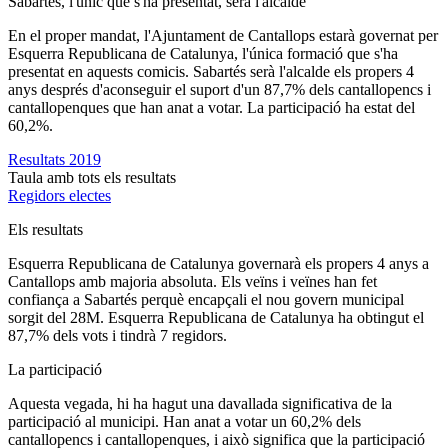
Sabartés, l'únic que s'ha presentat, serà l'alcalde
En el proper mandat, l'Ajuntament de Cantallops estarà governat per
Esquerra Republicana de Catalunya, l'única formació que s'ha
presentat en aquests comicis. Sabartés serà l'alcalde els propers 4
anys després d'aconseguir el suport d'un 87,7% dels cantallopencs i
cantallopenques que han anat a votar. La participació ha estat del
60,2%.
Resultats 2019
Taula amb tots els resultats
Regidors electes
Els resultats
Esquerra Republicana de Catalunya governarà els propers 4 anys a
Cantallops amb majoria absoluta. Els veïns i veïnes han fet
confiança a Sabartés perquè encapçali el nou govern municipal
sorgit del 28M. Esquerra Republicana de Catalunya ha obtingut el
87,7% dels vots i tindrà 7 regidors.
La participació
Aquesta vegada, hi ha hagut una davallada significativa de la
participació al municipi. Han anat a votar un 60,2% dels
cantallopencs i cantallopenques, i això significa que la participació