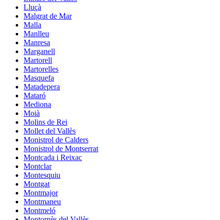
Lluçà
Malgrat de Mar
Malla
Manlleu
Manresa
Marganell
Martorell
Martorelles
Masquefa
Matadepera
Mataró
Mediona
Moià
Molins de Rei
Mollet del Vallès
Monistrol de Calders
Monistrol de Montserrat
Montcada i Reixac
Montclar
Montesquiu
Montgat
Montmajor
Montmaneu
Montmeló
Montornès del Vallès