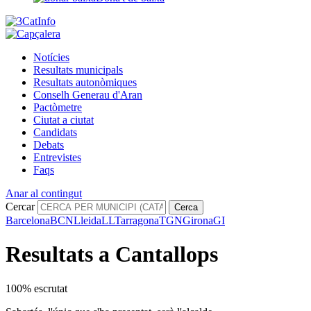
Notícies
Resultats municipals
Resultats autonòmiques
Conselh Generau d'Aran
Pactòmetre
Ciutat a ciutat
Candidats
Debats
Entrevistes
Faqs
Anar al contingut
Cercar
Cerca
Barcelona
BCN
Lleida
LL
Tarragona
TGN
Girona
GI
Resultats a Cantallops
100% escrutat