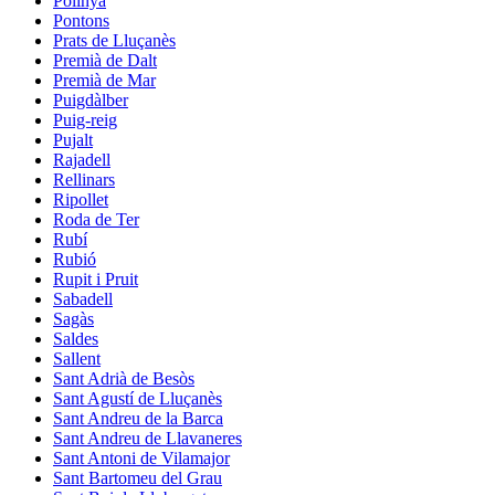
Polinyà
Pontons
Prats de Lluçanès
Premià de Dalt
Premià de Mar
Puigdàlber
Puig-reig
Pujalt
Rajadell
Rellinars
Ripollet
Roda de Ter
Rubí
Rubió
Rupit i Pruit
Sabadell
Sagàs
Saldes
Sallent
Sant Adrià de Besòs
Sant Agustí de Lluçanès
Sant Andreu de la Barca
Sant Andreu de Llavaneres
Sant Antoni de Vilamajor
Sant Bartomeu del Grau