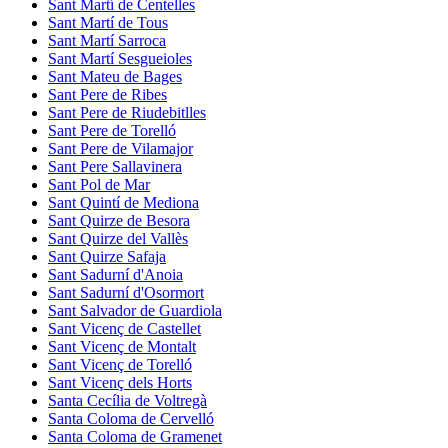
Sant Martí de Centelles
Sant Martí de Tous
Sant Martí Sarroca
Sant Martí Sesgueioles
Sant Mateu de Bages
Sant Pere de Ribes
Sant Pere de Riudebitlles
Sant Pere de Torelló
Sant Pere de Vilamajor
Sant Pere Sallavinera
Sant Pol de Mar
Sant Quintí de Mediona
Sant Quirze de Besora
Sant Quirze del Vallès
Sant Quirze Safaja
Sant Sadurní d'Anoia
Sant Sadurní d'Osormort
Sant Salvador de Guardiola
Sant Vicenç de Castellet
Sant Vicenç de Montalt
Sant Vicenç de Torelló
Sant Vicenç dels Horts
Santa Cecília de Voltregà
Santa Coloma de Cervelló
Santa Coloma de Gramenet