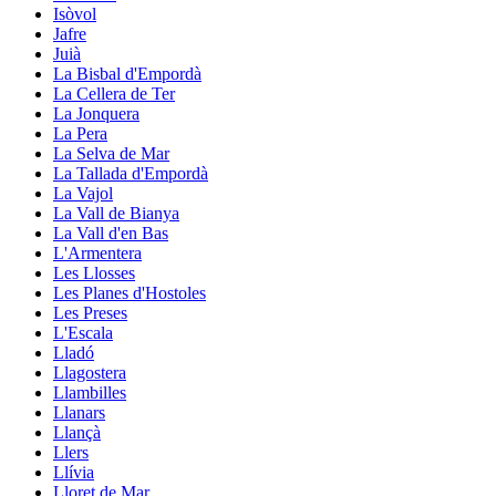
Isòvol
Jafre
Juià
La Bisbal d'Empordà
La Cellera de Ter
La Jonquera
La Pera
La Selva de Mar
La Tallada d'Empordà
La Vajol
La Vall de Bianya
La Vall d'en Bas
L'Armentera
Les Llosses
Les Planes d'Hostoles
Les Preses
L'Escala
Lladó
Llagostera
Llambilles
Llanars
Llançà
Llers
Llívia
Lloret de Mar