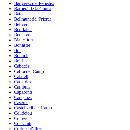
Banyeres del Penedès
Barberà de la Conca
Batea
Bellmunt del Priorat
Bellvei
Benifallet
Benissanet
Blancafort
Bonastre
Bot
Botarell
Bràfim
Cabacés
Cabra del Camp
Calafell
Camarles
Cambrils
Capafonts
Capçanes
Caseres
Castellvell del Camp
Colldejou
Conesa
Constantí
Corbera d'Ebre