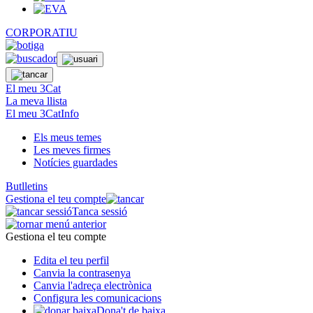
CORPORATIU
El meu 3Cat
La meva llista
El meu 3CatInfo
Els meus temes
Les meves firmes
Notícies guardades
Butlletins
Gestiona el teu compte
Tanca sessió
Gestiona el teu compte
Edita el teu perfil
Canvia la contrasenya
Canvia l'adreça electrònica
Configura les comunicacions
Dona't de baixa