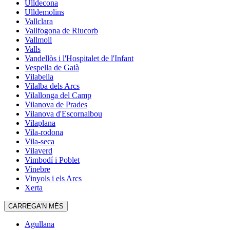
Ulldecona
Ulldemolins
Vallclara
Vallfogona de Riucorb
Vallmoll
Valls
Vandellòs i l'Hospitalet de l'Infant
Vespella de Gaià
Vilabella
Vilalba dels Arcs
Vilallonga del Camp
Vilanova de Prades
Vilanova d'Escornalbou
Vilaplana
Vila-rodona
Vila-seca
Vilaverd
Vimbodí i Poblet
Vinebre
Vinyols i els Arcs
Xerta
CARREGA'N MÉS
Agullana