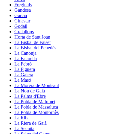
Freginals
Gandesa
Garcia
Ginestar
Godall
Gratallops
Horta de Sant Joan
La Bisbal de Falset
La Bisbal del Penedès
La Canonja
La Fatarella
La Febró
La Figuera
La Galera
La Masó
La Morera de Montsant
La Nou de Gaià
La Palma d'Ebre
La Pobla de Mafumet
La Pobla de Massaluca
La Pobla de Montornès
La Riba
La Riera de Gaià
La Secuita
La Selva del Camp