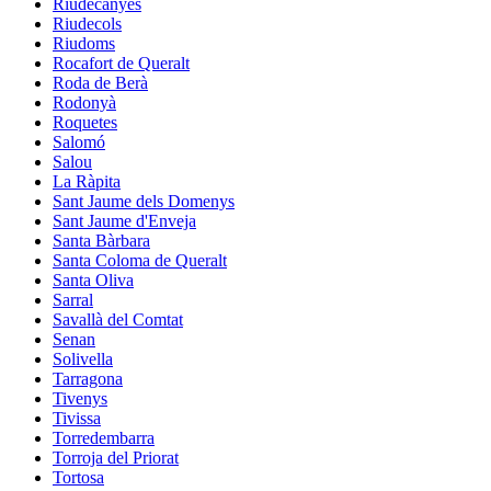
Riudecanyes
Riudecols
Riudoms
Rocafort de Queralt
Roda de Berà
Rodonyà
Roquetes
Salomó
Salou
La Ràpita
Sant Jaume dels Domenys
Sant Jaume d'Enveja
Santa Bàrbara
Santa Coloma de Queralt
Santa Oliva
Sarral
Savallà del Comtat
Senan
Solivella
Tarragona
Tivenys
Tivissa
Torredembarra
Torroja del Priorat
Tortosa