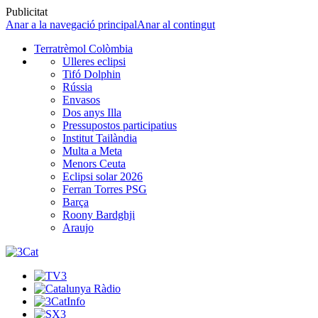
Publicitat
Anar a la navegació principal
Anar al contingut
Terratrèmol Colòmbia
Ulleres eclipsi
Tifó Dolphin
Rússia
Envasos
Dos anys Illa
Pressupostos participatius
Institut Tailàndia
Multa a Meta
Menors Ceuta
Eclipsi solar 2026
Ferran Torres PSG
Barça
Roony Bardghji
Araujo