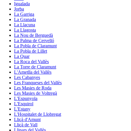
Igualada
Jorba
La Garriga
La Granada
La Llacuna
La Llagosta
La Nou de Berguedà
La Palma de Cervelló
La Pobla de Claramunt
La Pobla de Lillet
La Quar
La Roca del Vallès
La Torre de Claramunt
L'Ametlla del Vallès
Les Cabanyes
Les Franqueses del Vallès
Les Masies de Roda
Les Masies de Voltregà
L'Espunyola
L'Esquirol
L'Estany
L'Hospitalet de Llobregat
Lliçà d'Amunt
Lliçà de Vall
Llinars del Vallès