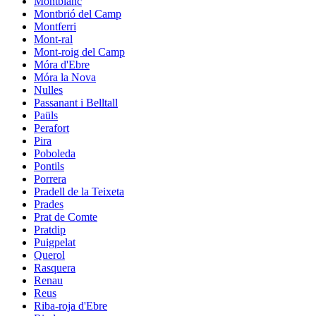
Montblanc
Montbrió del Camp
Montferri
Mont-ral
Mont-roig del Camp
Móra d'Ebre
Móra la Nova
Nulles
Passanant i Belltall
Paüls
Perafort
Pira
Poboleda
Pontils
Porrera
Pradell de la Teixeta
Prades
Prat de Comte
Pratdip
Puigpelat
Querol
Rasquera
Renau
Reus
Riba-roja d'Ebre