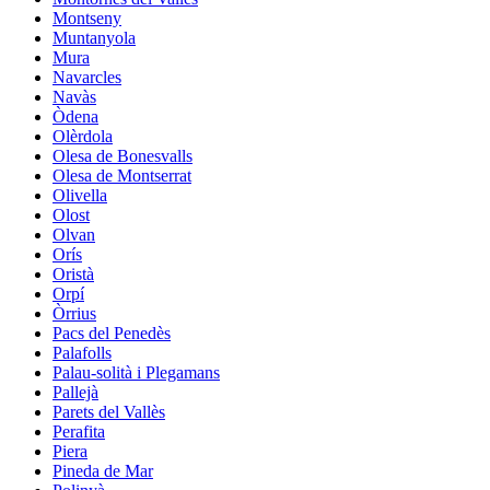
Montseny
Muntanyola
Mura
Navarcles
Navàs
Òdena
Olèrdola
Olesa de Bonesvalls
Olesa de Montserrat
Olivella
Olost
Olvan
Orís
Oristà
Orpí
Òrrius
Pacs del Penedès
Palafolls
Palau-solità i Plegamans
Pallejà
Parets del Vallès
Perafita
Piera
Pineda de Mar