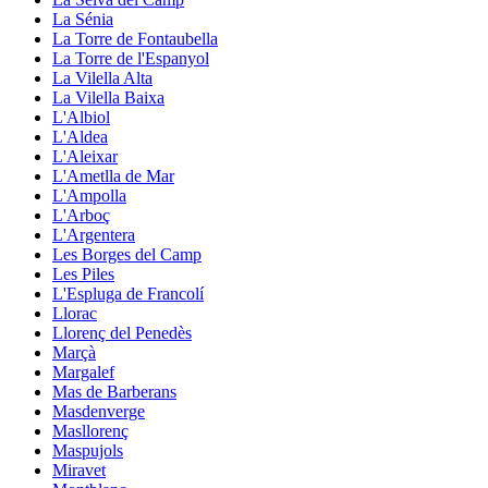
La Sénia
La Torre de Fontaubella
La Torre de l'Espanyol
La Vilella Alta
La Vilella Baixa
L'Albiol
L'Aldea
L'Aleixar
L'Ametlla de Mar
L'Ampolla
L'Arboç
L'Argentera
Les Borges del Camp
Les Piles
L'Espluga de Francolí
Llorac
Llorenç del Penedès
Marçà
Margalef
Mas de Barberans
Masdenverge
Masllorenç
Maspujols
Miravet