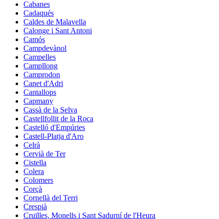
Cabanes
Cadaqués
Caldes de Malavella
Calonge i Sant Antoni
Camós
Campdevànol
Campelles
Campllong
Camprodon
Canet d'Adri
Cantallops
Capmany
Cassà de la Selva
Castellfollit de la Roca
Castelló d'Empúries
Castell-Platja d'Aro
Celrà
Cervià de Ter
Cistella
Colera
Colomers
Corçà
Cornellà del Terri
Crespià
Cruïlles, Monells i Sant Sadurní de l'Heura