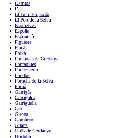
Darnius
Das
El Far d'Empordà
El Port de la Selva
Espinelves
Espolla
Esponellà
Figueres
Flaçà
Foixà
Fontanals de Cerdanya
Fontanilles
Fontcoberta
Forallac
Fornells de la Selva
Fortià
Garrigàs
Garrigoles
Garriguella
Ger
Girona
Gombrèn
Gualta
Guils de Cerdanya
Hostalric