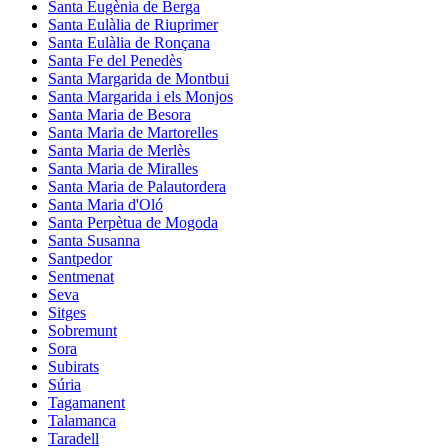
Santa Eugènia de Berga
Santa Eulàlia de Riuprimer
Santa Eulàlia de Ronçana
Santa Fe del Penedès
Santa Margarida de Montbui
Santa Margarida i els Monjos
Santa Maria de Besora
Santa Maria de Martorelles
Santa Maria de Merlès
Santa Maria de Miralles
Santa Maria de Palautordera
Santa Maria d'Oló
Santa Perpètua de Mogoda
Santa Susanna
Santpedor
Sentmenat
Seva
Sitges
Sobremunt
Sora
Subirats
Súria
Tagamanent
Talamanca
Taradell