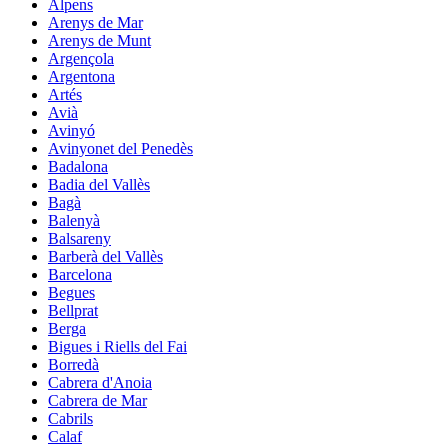
Alpens
Arenys de Mar
Arenys de Munt
Argençola
Argentona
Artés
Avià
Avinyó
Avinyonet del Penedès
Badalona
Badia del Vallès
Bagà
Balenyà
Balsareny
Barberà del Vallès
Barcelona
Begues
Bellprat
Berga
Bigues i Riells del Fai
Borredà
Cabrera d'Anoia
Cabrera de Mar
Cabrils
Calaf