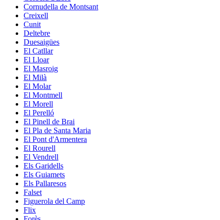
Cornudella de Montsant
Creixell
Cunit
Deltebre
Duesaigües
El Catllar
El Lloar
El Masroig
El Milà
El Molar
El Montmell
El Morell
El Perelló
El Pinell de Brai
El Pla de Santa Maria
El Pont d'Armentera
El Rourell
El Vendrell
Els Garidells
Els Guiamets
Els Pallaresos
Falset
Figuerola del Camp
Flix
Forès