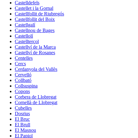
Castelldefels
Castellet i la Gornal
Castellfollit de Riubregós
Castellfollit del Boix
Castellgalí
Castellnou de Bages
Castellolí
Castellterçol
Castellví de la Marca
Castellví de Rosanes
Centelles
Cercs
Cerdanyola del Vallès
Cervelló
Collbató
Collsuspina
Copons
Corbera de Llobregat
Cornellà de Llobregat
Cubelles
Dosrius
El Bruc
El Brull
El Masnou
El Papiol