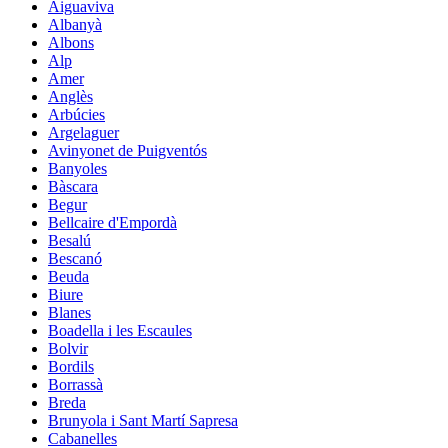
Aiguaviva
Albanyà
Albons
Alp
Amer
Anglès
Arbúcies
Argelaguer
Avinyonet de Puigventós
Banyoles
Bàscara
Begur
Bellcaire d'Empordà
Besalú
Bescanó
Beuda
Biure
Blanes
Boadella i les Escaules
Bolvir
Bordils
Borrassà
Breda
Brunyola i Sant Martí Sapresa
Cabanelles