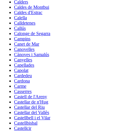
Calders
Caldes de Montbui
Caldes d'Estrac
Calella
Calldetenes
Callús
Calonge de Segarra
Campins
Canet de Mar
Canovelles
Cànoves i Samalús
Canyelles
Capellades
Capolat
Cardedeu
Cardona
Carme
Casserres
Castell de l'Areny
Castellar de n'Hug
Castellar del Riu
Castellar del Vallès
Castellbell i el Vilar
Castellbisbal
Castellcir