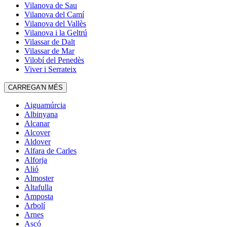
Vilanova de Sau
Vilanova del Camí
Vilanova del Vallès
Vilanova i la Geltrú
Vilassar de Dalt
Vilassar de Mar
Vilobí del Penedès
Viver i Serrateix
CARREGA'N MÉS
Aiguamúrcia
Albinyana
Alcanar
Alcover
Aldover
Alfara de Carles
Alforja
Alió
Almoster
Altafulla
Amposta
Arbolí
Arnes
Ascó