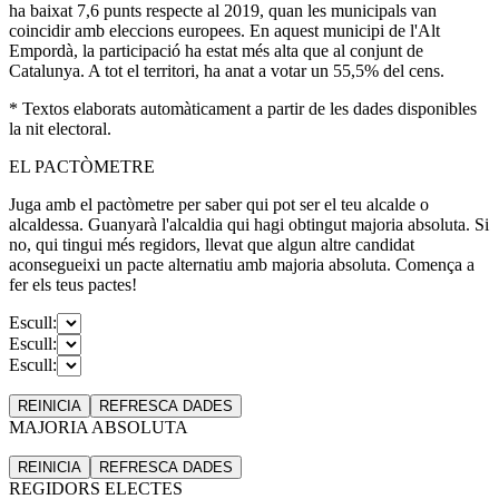
ha baixat 7,6 punts respecte al 2019, quan les municipals van
coincidir amb eleccions europees. En aquest municipi de l'Alt
Empordà, la participació ha estat més alta que al conjunt de
Catalunya. A tot el territori, ha anat a votar un 55,5% del cens.
* Textos elaborats automàticament a partir de les dades disponibles
la nit electoral.
EL PACTÒMETRE
Juga amb el pactòmetre per saber qui pot ser el teu alcalde o
alcaldessa. Guanyarà l'alcaldia qui hagi obtingut majoria absoluta. Si
no, qui tingui més regidors, llevat que algun altre candidat
aconsegueixi un pacte alternatiu amb majoria absoluta. Comença a
fer els teus pactes!
Escull:
Escull:
Escull:
REINICIA
REFRESCA
DADES
MAJORIA ABSOLUTA
REINICIA
REFRESCA
DADES
REGIDORS ELECTES