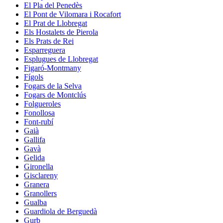
El Pla del Penedès
El Pont de Vilomara i Rocafort
El Prat de Llobregat
Els Hostalets de Pierola
Els Prats de Rei
Esparreguera
Esplugues de Llobregat
Figaró-Montmany
Fígols
Fogars de la Selva
Fogars de Montclús
Folgueroles
Fonollosa
Font-rubí
Gaià
Gallifa
Gavà
Gelida
Gironella
Gisclareny
Granera
Granollers
Gualba
Guardiola de Berguedà
Gurb