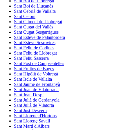
Sant Boi de Llobregat
Sant Boi de Lluçanès
Sant Cebrià de Vallalta
Sant Celoni
Sant Climent de Llobregat
Sant Cugat del Vallès
Sant Cugat Sesgarrigues
Sant Esteve de Palautordera
Sant Esteve Sesrovires
Sant Feliu de Codines
Sant Feliu de Llobregat
Sant Feliu Sasserra
Sant Fost de Campsentelles
Sant Fruitós de Bages
Sant Hipòlit de Voltregà
Sant Iscle de Vallalta
Sant Jaume de Frontanyà
Sant Joan de Vilatorrada
Sant Joan Despí
Sant Julià de Cerdanyola
Sant Julià de Vilatorta
Sant Just Desvern
Sant Llorenç d'Hortons
Sant Llorenç Savall
Sant Martí d'Albars