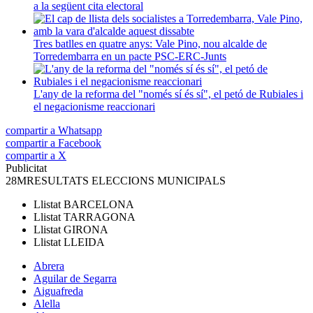
a la següent cita electoral
Tres batlles en quatre anys: Vale Pino, nou alcalde de
Torredembarra en un pacte PSC-ERC-Junts
L'any de la reforma del "només sí és sí", el petó de Rubiales i
el negacionisme reaccionari
compartir a Whatsapp
compartir a Facebook
compartir a X
Publicitat
28M
RESULTATS ELECCIONS MUNICIPALS
Llistat
BARCELONA
Llistat
TARRAGONA
Llistat
GIRONA
Llistat
LLEIDA
Abrera
Aguilar de Segarra
Aiguafreda
Alella