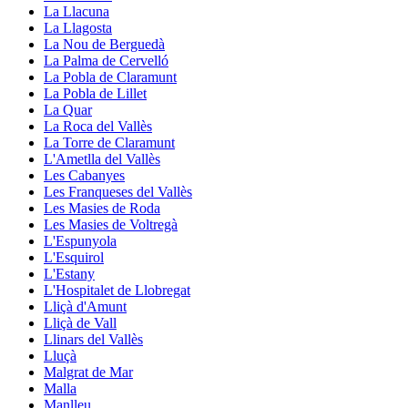
La Llacuna
La Llagosta
La Nou de Berguedà
La Palma de Cervelló
La Pobla de Claramunt
La Pobla de Lillet
La Quar
La Roca del Vallès
La Torre de Claramunt
L'Ametlla del Vallès
Les Cabanyes
Les Franqueses del Vallès
Les Masies de Roda
Les Masies de Voltregà
L'Espunyola
L'Esquirol
L'Estany
L'Hospitalet de Llobregat
Lliçà d'Amunt
Lliçà de Vall
Llinars del Vallès
Lluçà
Malgrat de Mar
Malla
Manlleu