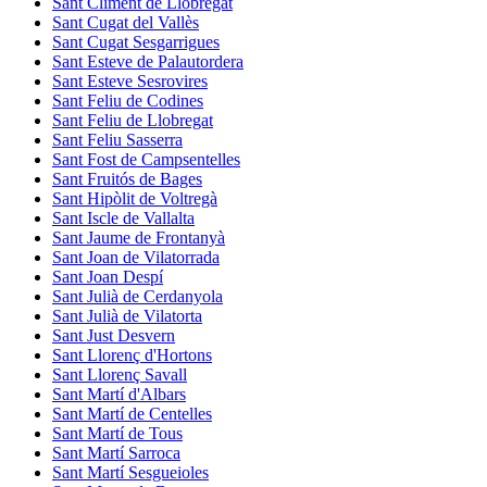
Sant Climent de Llobregat
Sant Cugat del Vallès
Sant Cugat Sesgarrigues
Sant Esteve de Palautordera
Sant Esteve Sesrovires
Sant Feliu de Codines
Sant Feliu de Llobregat
Sant Feliu Sasserra
Sant Fost de Campsentelles
Sant Fruitós de Bages
Sant Hipòlit de Voltregà
Sant Iscle de Vallalta
Sant Jaume de Frontanyà
Sant Joan de Vilatorrada
Sant Joan Despí
Sant Julià de Cerdanyola
Sant Julià de Vilatorta
Sant Just Desvern
Sant Llorenç d'Hortons
Sant Llorenç Savall
Sant Martí d'Albars
Sant Martí de Centelles
Sant Martí de Tous
Sant Martí Sarroca
Sant Martí Sesgueioles