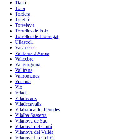
Tiana
Tona
Tordera
Torelló
Torrelavit
Torrelles de Foix
Torrelles de Llobregat
Ullastrell
Vacarisses
Vallbona d'Anoia
Vallcebre
Vallgorguina
Vallirana
Vallromanes
Veciana
Vic
Vilada
Viladecans
Viladecavalls
Vilafranca del Penedès
Vilalba Sasserra
Vilanova de Sau
Vilanova del Camí
Vilanova del Vallès
Vilanova i la Geltrú