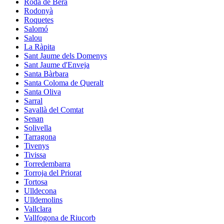
Roda de Berà
Rodonyà
Roquetes
Salomó
Salou
La Ràpita
Sant Jaume dels Domenys
Sant Jaume d'Enveja
Santa Bàrbara
Santa Coloma de Queralt
Santa Oliva
Sarral
Savallà del Comtat
Senan
Solivella
Tarragona
Tivenys
Tivissa
Torredembarra
Torroja del Priorat
Tortosa
Ulldecona
Ulldemolins
Vallclara
Vallfogona de Riucorb