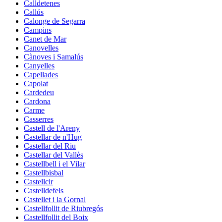
Calldetenes
Callús
Calonge de Segarra
Campins
Canet de Mar
Canovelles
Cànoves i Samalús
Canyelles
Capellades
Capolat
Cardedeu
Cardona
Carme
Casserres
Castell de l'Areny
Castellar de n'Hug
Castellar del Riu
Castellar del Vallès
Castellbell i el Vilar
Castellbisbal
Castellcir
Castelldefels
Castellet i la Gornal
Castellfollit de Riubregós
Castellfollit del Boix