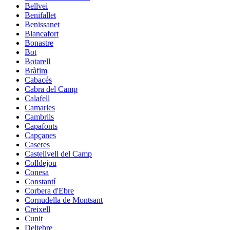
Bellvei
Benifallet
Benissanet
Blancafort
Bonastre
Bot
Botarell
Bràfim
Cabacés
Cabra del Camp
Calafell
Camarles
Cambrils
Capafonts
Capçanes
Caseres
Castellvell del Camp
Colldejou
Conesa
Constantí
Corbera d'Ebre
Cornudella de Montsant
Creixell
Cunit
Deltebre