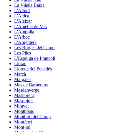
La Vilella Baixa
L'Albiol
L'Aldea
L'Aleixar
L'Ametlla de Mar
L'Ampolla
L'Arboç
L'Argentera
Les Borges del Camp
Les Piles
L'Espluga de Francolí
Llorac
Llorenç del Penedès
Marçà
Margalef
Mas de Barberans
Masdenverge
Masllorenç
Maspujols
Miravet
Montblanc
Montbrió del Camp
Montferri
Mont-ral