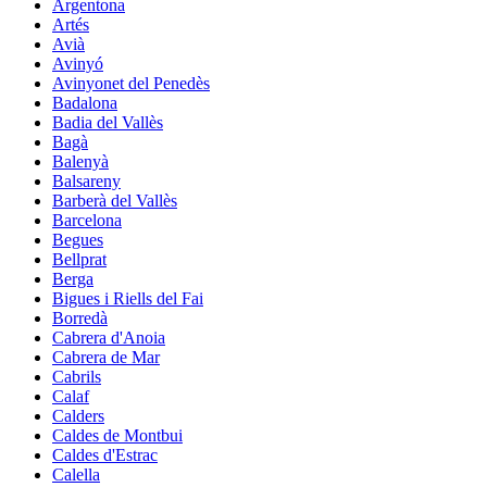
Argentona
Artés
Avià
Avinyó
Avinyonet del Penedès
Badalona
Badia del Vallès
Bagà
Balenyà
Balsareny
Barberà del Vallès
Barcelona
Begues
Bellprat
Berga
Bigues i Riells del Fai
Borredà
Cabrera d'Anoia
Cabrera de Mar
Cabrils
Calaf
Calders
Caldes de Montbui
Caldes d'Estrac
Calella