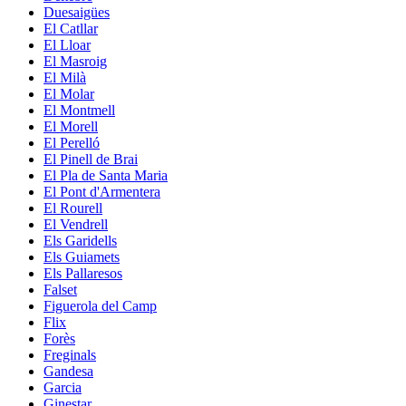
Duesaigües
El Catllar
El Lloar
El Masroig
El Milà
El Molar
El Montmell
El Morell
El Perelló
El Pinell de Brai
El Pla de Santa Maria
El Pont d'Armentera
El Rourell
El Vendrell
Els Garidells
Els Guiamets
Els Pallaresos
Falset
Figuerola del Camp
Flix
Forès
Freginals
Gandesa
Garcia
Ginestar