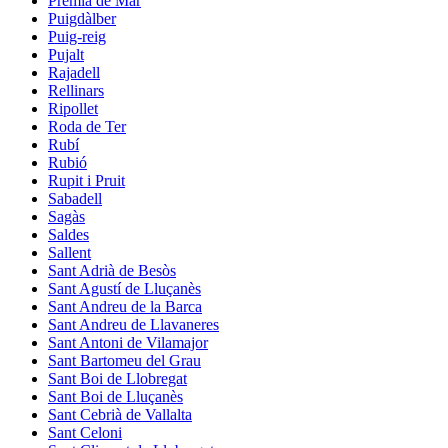
Premià de Mar
Puigdàlber
Puig-reig
Pujalt
Rajadell
Rellinars
Ripollet
Roda de Ter
Rubí
Rubió
Rupit i Pruit
Sabadell
Sagàs
Saldes
Sallent
Sant Adrià de Besòs
Sant Agustí de Lluçanès
Sant Andreu de la Barca
Sant Andreu de Llavaneres
Sant Antoni de Vilamajor
Sant Bartomeu del Grau
Sant Boi de Llobregat
Sant Boi de Lluçanès
Sant Cebrià de Vallalta
Sant Celoni