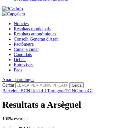
Notícies
Resultats municipals
Resultats autonòmiques
Conselh Generau d'Aran
Pactòmetre
Ciutat a ciutat
Candidats
Debats
Entrevistes
Faqs
Anar al contingut
Cercar
Cerca
Barcelona
BCN
Lleida
LL
Tarragona
TGN
Girona
GI
Resultats a Arsèguel
100% escrutat