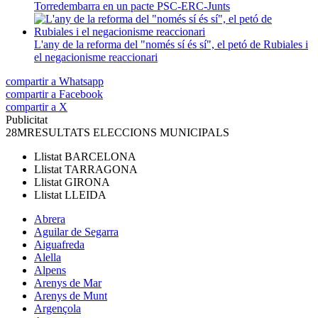
Torredembarra en un pacte PSC-ERC-Junts
L'any de la reforma del "només sí és sí", el petó de Rubiales i
el negacionisme reaccionari
compartir a Whatsapp
compartir a Facebook
compartir a X
Publicitat
28M
RESULTATS ELECCIONS MUNICIPALS
Llistat
BARCELONA
Llistat
TARRAGONA
Llistat
GIRONA
Llistat
LLEIDA
Abrera
Aguilar de Segarra
Aiguafreda
Alella
Alpens
Arenys de Mar
Arenys de Munt
Argençola