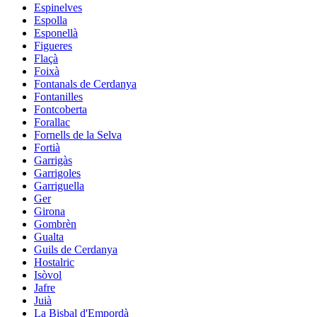
Espinelves
Espolla
Esponellà
Figueres
Flaçà
Foixà
Fontanals de Cerdanya
Fontanilles
Fontcoberta
Forallac
Fornells de la Selva
Fortià
Garrigàs
Garrigoles
Garriguella
Ger
Girona
Gombrèn
Gualta
Guils de Cerdanya
Hostalric
Isòvol
Jafre
Juià
La Bisbal d'Empordà