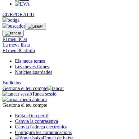
CORPORATIU
El meu 3Cat
La meva llista
El meu 3CatInfo
Els meus temes
Les meves firmes
Notícies guardades
Butlletins
Gestiona el teu compte
Tanca sessió
Gestiona el teu compte
Edita el teu perfil
Canvia la contrasenya
Canvia l'adreça electrònica
Configura les comunicacions
Dona't de baixa