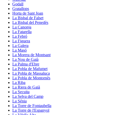
Godall
Gratallops
Horta de Sant Joan
La Bisbal de Falset
La Bisbal del Penedès
La Canonja
La Fatarella
La Febró
La Figuera
La Galera
La Masó
La Morera de Montsant
La Nou de Gaià
La Palma d'Ebre
La Pobla de Mafumet
La Pobla de Massaluca
La Pobla de Montornès
La Riba
La Riera de Gaià
La Secuita
La Selva del Camp
La Sénia
La Torre de Fontaubella
La Torre de l'Espanyol
La Vilella Alta