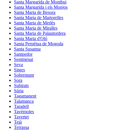
Santa Margarida de Montbui
Santa Margarida i els Monjos
Santa Maria de Besora
Santa Maria de Martorelles
Santa Maria de Merlès
Santa Maria de Miralles
Santa Maria de Palautordera
Santa Maria d'Oló
Santa Perpètua de Mogoda
Santa Susanna
Santpedor
Sentmenat
Seva
Sitges
Sobremunt
Sora
Subirats
Súria
Tagamanent
Talamanca
Taradell
Tavèrnoles
Tavertet
Teià
Terrassa