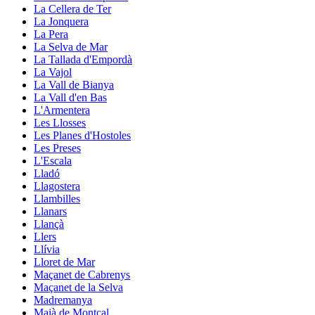
La Cellera de Ter
La Jonquera
La Pera
La Selva de Mar
La Tallada d'Empordà
La Vajol
La Vall de Bianya
La Vall d'en Bas
L'Armentera
Les Llosses
Les Planes d'Hostoles
Les Preses
L'Escala
Lladó
Llagostera
Llambilles
Llanars
Llançà
Llers
Llívia
Lloret de Mar
Maçanet de Cabrenys
Maçanet de la Selva
Madremanya
Maià de Montcal