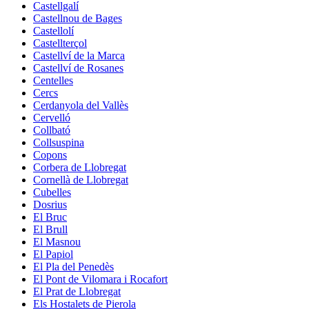
Castellgalí
Castellnou de Bages
Castellolí
Castellterçol
Castellví de la Marca
Castellví de Rosanes
Centelles
Cercs
Cerdanyola del Vallès
Cervelló
Collbató
Collsuspina
Copons
Corbera de Llobregat
Cornellà de Llobregat
Cubelles
Dosrius
El Bruc
El Brull
El Masnou
El Papiol
El Pla del Penedès
El Pont de Vilomara i Rocafort
El Prat de Llobregat
Els Hostalets de Pierola