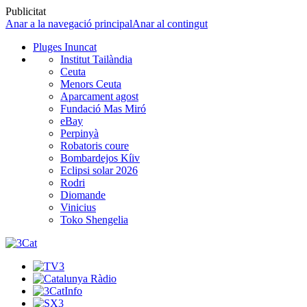
Publicitat
Anar a la navegació principal
Anar al contingut
Pluges Inuncat
Institut Tailàndia
Ceuta
Menors Ceuta
Aparcament agost
Fundació Mas Miró
eBay
Perpinyà
Robatoris coure
Bombardejos Kíiv
Eclipsi solar 2026
Rodri
Diomande
Vinicius
Toko Shengelia