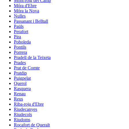
Mont-roig del Camp
Móra d'Ebre
Móra la Nova
Nulles
Passanant i Belltall
Paüls
Perafort
Pira
Poboleda
Pontils
Porrera
Pradell de la Teixeta
Prades
Prat de Comte
Pratdip
Puigpelat
Querol
Rasquera
Renau
Reus
Riba-roja d'Ebre
Riudecanyes
Riudecols
Riudoms
Rocafort de Queralt