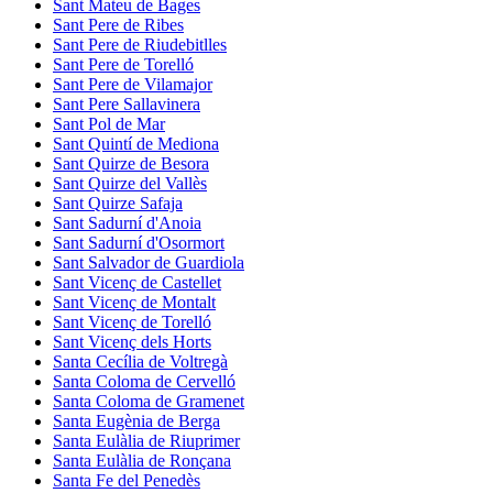
Sant Mateu de Bages
Sant Pere de Ribes
Sant Pere de Riudebitlles
Sant Pere de Torelló
Sant Pere de Vilamajor
Sant Pere Sallavinera
Sant Pol de Mar
Sant Quintí de Mediona
Sant Quirze de Besora
Sant Quirze del Vallès
Sant Quirze Safaja
Sant Sadurní d'Anoia
Sant Sadurní d'Osormort
Sant Salvador de Guardiola
Sant Vicenç de Castellet
Sant Vicenç de Montalt
Sant Vicenç de Torelló
Sant Vicenç dels Horts
Santa Cecília de Voltregà
Santa Coloma de Cervelló
Santa Coloma de Gramenet
Santa Eugènia de Berga
Santa Eulàlia de Riuprimer
Santa Eulàlia de Ronçana
Santa Fe del Penedès