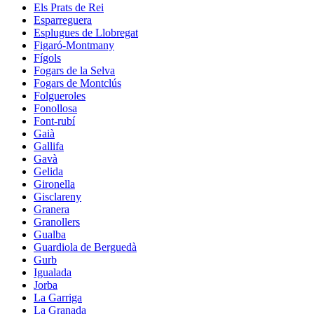
Els Prats de Rei
Esparreguera
Esplugues de Llobregat
Figaró-Montmany
Fígols
Fogars de la Selva
Fogars de Montclús
Folgueroles
Fonollosa
Font-rubí
Gaià
Gallifa
Gavà
Gelida
Gironella
Gisclareny
Granera
Granollers
Gualba
Guardiola de Berguedà
Gurb
Igualada
Jorba
La Garriga
La Granada