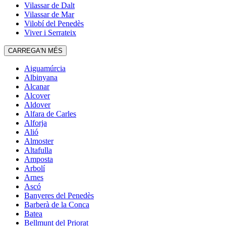
Vilassar de Dalt
Vilassar de Mar
Vilobí del Penedès
Viver i Serrateix
CARREGA'N MÉS
Aiguamúrcia
Albinyana
Alcanar
Alcover
Aldover
Alfara de Carles
Alforja
Alió
Almoster
Altafulla
Amposta
Arbolí
Arnes
Ascó
Banyeres del Penedès
Barberà de la Conca
Batea
Bellmunt del Priorat