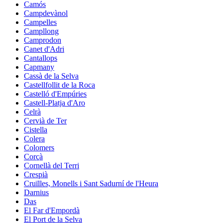
Camós
Campdevànol
Campelles
Campllong
Camprodon
Canet d'Adri
Cantallops
Capmany
Cassà de la Selva
Castellfollit de la Roca
Castelló d'Empúries
Castell-Platja d'Aro
Celrà
Cervià de Ter
Cistella
Colera
Colomers
Corçà
Cornellà del Terri
Crespià
Cruïlles, Monells i Sant Sadurní de l'Heura
Darnius
Das
El Far d'Empordà
El Port de la Selva