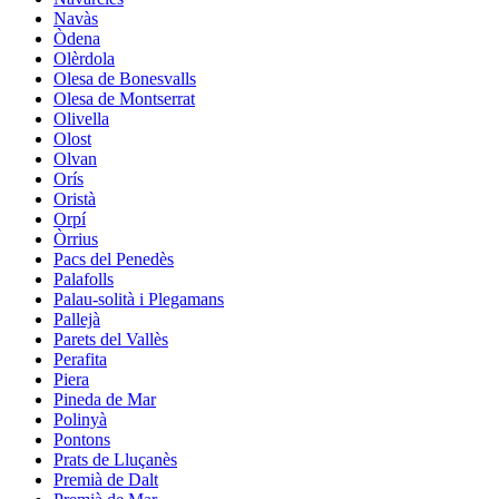
Navàs
Òdena
Olèrdola
Olesa de Bonesvalls
Olesa de Montserrat
Olivella
Olost
Olvan
Orís
Oristà
Orpí
Òrrius
Pacs del Penedès
Palafolls
Palau-solità i Plegamans
Pallejà
Parets del Vallès
Perafita
Piera
Pineda de Mar
Polinyà
Pontons
Prats de Lluçanès
Premià de Dalt