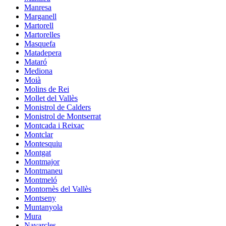
Manresa
Marganell
Martorell
Martorelles
Masquefa
Matadepera
Mataró
Mediona
Moià
Molins de Rei
Mollet del Vallès
Monistrol de Calders
Monistrol de Montserrat
Montcada i Reixac
Montclar
Montesquiu
Montgat
Montmajor
Montmaneu
Montmeló
Montornès del Vallès
Montseny
Muntanyola
Mura
Navarcles