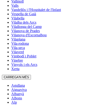
Vallmoll
Valls
Vandellòs i l'Hospitalet de l'Infant
Vespella de Gaià
Vilabella
Vilalba dels Arcs
Vilallonga del Camp
Vilanova de Prades
Vilanova d'Escornalbou
Vilaplana
Vila-rodona
Vila-seca
Vilaverd
Vimbodí i Poblet
Vinebre
Vinyols i els Arcs
Xerta
CARREGA'N MÉS
Agullana
Aiguaviva
Albanyà
Albons
Alp