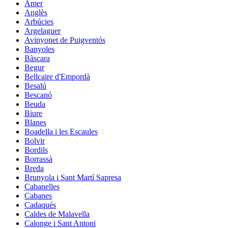
Amer
Anglès
Arbúcies
Argelaguer
Avinyonet de Puigventós
Banyoles
Bàscara
Begur
Bellcaire d'Empordà
Besalú
Bescanó
Beuda
Biure
Blanes
Boadella i les Escaules
Bolvir
Bordils
Borrassà
Breda
Brunyola i Sant Martí Sapresa
Cabanelles
Cabanes
Cadaqués
Caldes de Malavella
Calonge i Sant Antoni