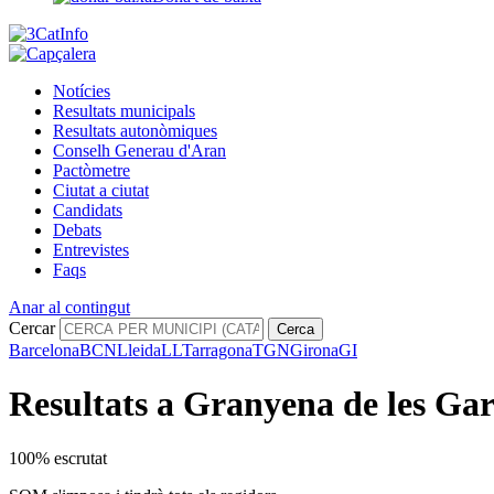
Notícies
Resultats municipals
Resultats autonòmiques
Conselh Generau d'Aran
Pactòmetre
Ciutat a ciutat
Candidats
Debats
Entrevistes
Faqs
Anar al contingut
Cercar
Cerca
Barcelona
BCN
Lleida
LL
Tarragona
TGN
Girona
GI
Resultats a Granyena de les Gar
100% escrutat