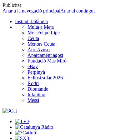
Publicitat
Anar a la navegació principal
Anar al contingut
Institut Tailàndia
Multa a Meta
Mor Felipe Lipe
Ceuta
Menors Ceuta
Àtic Ayuso
Aparcament agost
Fundació Mas Miró
eBay
Perpinyà
Eclipsi solar 2026
Rodri
Diomande
Infantino
Messi