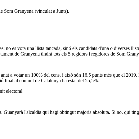
de Som Granyena (vinculat a Junts).
es: no es vota una llista tancada, sinó els candidats d'una o diverses ll
ament de Granyena tindrà tots els 5 regidors i regidores de Som Granye
a anat a votar un 100% del cens, i això són 16,5 punts més que el 2019. 
ció final al conjunt de Catalunya ha estat del 55,5%.
it electoral.
a. Guanyarà l'alcaldia qui hagi obtingut majoria absoluta. Si no, qui tin