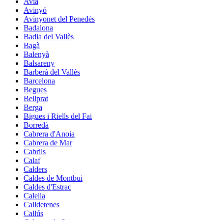
Avià
Avinyó
Avinyonet del Penedès
Badalona
Badia del Vallès
Bagà
Balenyà
Balsareny
Barberà del Vallès
Barcelona
Begues
Bellprat
Berga
Bigues i Riells del Fai
Borredà
Cabrera d'Anoia
Cabrera de Mar
Cabrils
Calaf
Calders
Caldes de Montbui
Caldes d'Estrac
Calella
Calldetenes
Callús