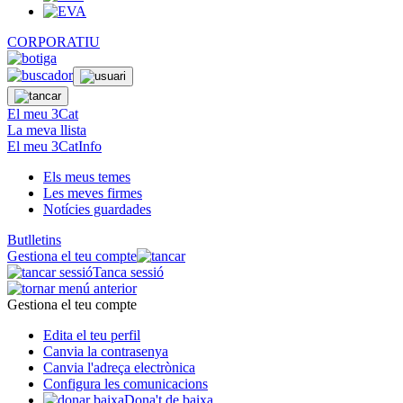
CORPORATIU
El meu 3Cat
La meva llista
El meu 3CatInfo
Els meus temes
Les meves firmes
Notícies guardades
Butlletins
Gestiona el teu compte
Tanca sessió
Gestiona el teu compte
Edita el teu perfil
Canvia la contrasenya
Canvia l'adreça electrònica
Configura les comunicacions
Dona't de baixa