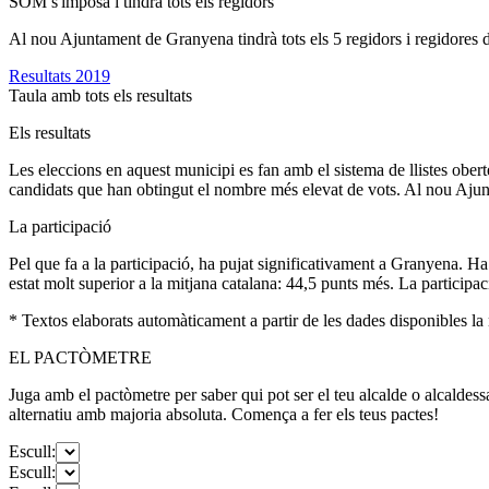
SOM s'imposa i tindrà tots els regidors
Al nou Ajuntament de Granyena tindrà tots els 5 regidors i regidores 
Resultats 2019
Taula amb tots els resultats
Els resultats
Les eleccions en aquest municipi es fan amb el sistema de llistes obert
candidats que han obtingut el nombre més elevat de vots. Al nou Ajunt
La participació
Pel que fa a la participació, ha pujat significativament a Granyena. H
estat molt superior a la mitjana catalana: 44,5 punts més. La participa
* Textos elaborats automàticament a partir de les dades disponibles la n
EL PACTÒMETRE
Juga amb el pactòmetre per saber qui pot ser el teu alcalde o alcaldess
alternatiu amb majoria absoluta. Comença a fer els teus pactes!
Escull:
Escull: