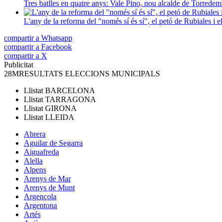
Tres batlles en quatre anys: Vale Pino, nou alcalde de Torred
L'any de la reforma del "només sí és sí", el petó de Rubiales i 
compartir a Whatsapp
compartir a Facebook
compartir a X
Publicitat
28M
RESULTATS ELECCIONS MUNICIPALS
Llistat
BARCELONA
Llistat
TARRAGONA
Llistat
GIRONA
Llistat
LLEIDA
Abrera
Aguilar de Segarra
Aiguafreda
Alella
Alpens
Arenys de Mar
Arenys de Munt
Argençola
Argentona
Artés