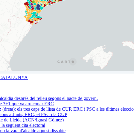
A CATALUNYA
acte 3+1 que va arraconar ERC
cions a Junts, ERC, el PSC i la CUP
la següent cita electoral