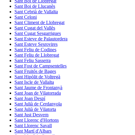
Sant Boi de Llobregat
Sant Boi de Lluçanès
Sant Cebrià de Vallalta
Sant Celoni
Sant Climent de Llobregat
Sant Cugat del Vallès
Sant Cugat Sesgarrigues
Sant Esteve de Palautordera
Sant Esteve Sesrovires
Sant Feliu de Codines
Sant Feliu de Llobregat
Sant Feliu Sasserra
Sant Fost de Campsentelles
Sant Fruitós de Bages
Sant Hipòlit de Voltregà
Sant Iscle de Vallalta
Sant Jaume de Frontanyà
Sant Joan de Vilatorrada
Sant Joan Despí
Sant Julià de Cerdanyola
Sant Julià de Vilatorta
Sant Just Desvern
Sant Llorenç d'Hortons
Sant Llorenç Savall
Sant Martí d'Albars