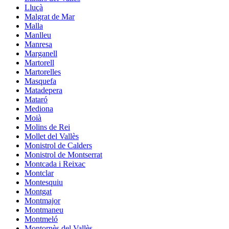
Lluçà
Malgrat de Mar
Malla
Manlleu
Manresa
Marganell
Martorell
Martorelles
Masquefa
Matadepera
Mataró
Mediona
Moià
Molins de Rei
Mollet del Vallès
Monistrol de Calders
Monistrol de Montserrat
Montcada i Reixac
Montclar
Montesquiu
Montgat
Montmajor
Montmaneu
Montmeló
Montornès del Vallès