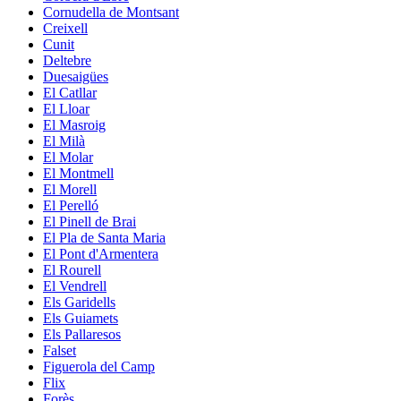
Cornudella de Montsant
Creixell
Cunit
Deltebre
Duesaigües
El Catllar
El Lloar
El Masroig
El Milà
El Molar
El Montmell
El Morell
El Perelló
El Pinell de Brai
El Pla de Santa Maria
El Pont d'Armentera
El Rourell
El Vendrell
Els Garidells
Els Guiamets
Els Pallaresos
Falset
Figuerola del Camp
Flix
Forès