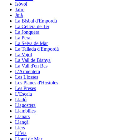
Isòvol
Jafre
Juià
La Bisbal d'Empordà
La Cellera de Ter
La Jonquera
La Pera
La Selva de Mar
La Tallada d'Empordà
La Vajol
La Vall de Bianya
La Vall d'en Bas
L'Armentera
Les Llosses
Les Planes d'Hostoles
Les Preses
L'Escala
Lladó
Llagostera
Llambilles
Llanars
Llançà
Llers
Llívia
Lloret de Mar