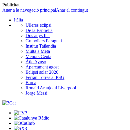
Publicitat
Anar a la navegació principal
Anar al contingut
Itàlia
Ulleres eclipsi
De la Espriella
Dos anys Illa
Granollers Paraguai
Institut Tailàndia
Multa a Meta
Menors Ceuta
Àtic Ayuso
Aparcament agost
Eclipsi solar 2026
Ferran Torres al PSG
Barça
Ronald Araujo al Liverpool
Jorge Messi