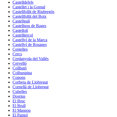
Castelldefels
Castellet i la Gornal
Castellfollit de Riubregós
Castellfollit del Boix
Castellgalí
Castellnou de Bages
Castellolí
Castellterçol
Castellví de la Marca
Castellví de Rosanes
Centelles
Cercs
Cerdanyola del Vallès
Cervelló
Collbató
Collsuspina
Copons
Corbera de Llobregat
Cornellà de Llobregat
Cubelles
Dosrius
El Bruc
El Brull
El Masnou
El Papiol