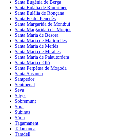
Santa Eugènia de Berga
Santa Eulàlia de Riuprimer
Santa Eulàlia de Ronçana
Santa Fe del Penedès
Santa Margarida de Montbui
Santa Margarida i els Monjos
Santa Maria de Besora
Santa Maria de Martorelles
Santa Maria de Merlès
Santa Maria de Miralles
Santa Maria de Palautordera
Santa Maria d'Oló
Santa Perpètua de Mogoda
Santa Susanna
Santpedor
Sentmenat
Seva
Sitges
Sobremunt
Sora
Subirats
Súria
Tagamanent
Talamanca
Taradell