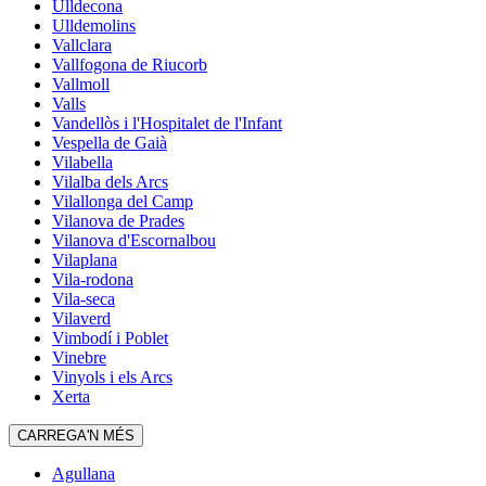
Ulldecona
Ulldemolins
Vallclara
Vallfogona de Riucorb
Vallmoll
Valls
Vandellòs i l'Hospitalet de l'Infant
Vespella de Gaià
Vilabella
Vilalba dels Arcs
Vilallonga del Camp
Vilanova de Prades
Vilanova d'Escornalbou
Vilaplana
Vila-rodona
Vila-seca
Vilaverd
Vimbodí i Poblet
Vinebre
Vinyols i els Arcs
Xerta
CARREGA'N MÉS
Agullana