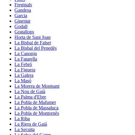
Freginals
Gandesa
Garcia
Ginestar
Godall
Gratallops
Horta de Sant Joan
La Bisbal de Falset
La Bisbal del Penedès
La Canonja
La Fatarella
La Febró
La Figuera
La Galera
La Masó
La Morera de Montsant
La Nou de Gaià
La Palma d'Ebre
La Pobla de Mafumet
La Pobla de Massaluca
La Pobla de Montornès
La Riba
La Riera de Gaià
La Secuita
La Selva del Camp