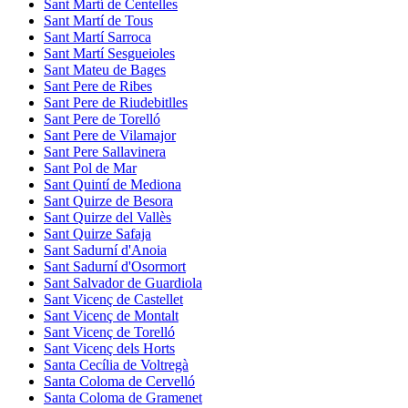
Sant Martí de Centelles
Sant Martí de Tous
Sant Martí Sarroca
Sant Martí Sesgueioles
Sant Mateu de Bages
Sant Pere de Ribes
Sant Pere de Riudebitlles
Sant Pere de Torelló
Sant Pere de Vilamajor
Sant Pere Sallavinera
Sant Pol de Mar
Sant Quintí de Mediona
Sant Quirze de Besora
Sant Quirze del Vallès
Sant Quirze Safaja
Sant Sadurní d'Anoia
Sant Sadurní d'Osormort
Sant Salvador de Guardiola
Sant Vicenç de Castellet
Sant Vicenç de Montalt
Sant Vicenç de Torelló
Sant Vicenç dels Horts
Santa Cecília de Voltregà
Santa Coloma de Cervelló
Santa Coloma de Gramenet