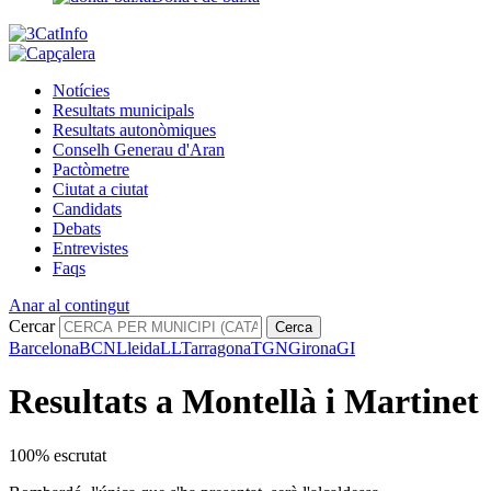
Notícies
Resultats municipals
Resultats autonòmiques
Conselh Generau d'Aran
Pactòmetre
Ciutat a ciutat
Candidats
Debats
Entrevistes
Faqs
Anar al contingut
Cercar
Cerca
Barcelona
BCN
Lleida
LL
Tarragona
TGN
Girona
GI
Resultats a Montellà i Martinet
100% escrutat