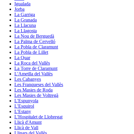
Igualada
Jorba
La Garriga
La Granada
La Llacuna
La Llagosta
La Nou de Berguedà
La Palma de Cervelló
La Pobla de Claramunt
La Pobla de Lillet
La Quar
La Roca del Vallès
La Torre de Claramunt
L'Ametlla del Vallès
Les Cabanyes
Les Franqueses del Vallès
Les Masies de Roda
Les Masies de Voltregà
L'Espunyola
L'Esquirol
L'Estany
L'Hospitalet de Llobregat
Lliçà d'Amunt
Lliçà de Vall
Llinars del Vallès