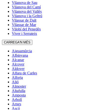
Vilanova de Sau
Vilanova del Camí
Vilanova del Vallès
Vilanova i la Geltrú
Vilassar de Dalt
Vilassar de Mar
Vilobí del Penedès
Viver i Serrateix
CARREGA'N MÉS
Aiguamúrcia
Albinyana
Alcanar
Alcover
Aldover
Alfara de Carles
Alforja
Alió
Almoster
Altafulla
Amposta
Arbolí
Arnes
Ascó