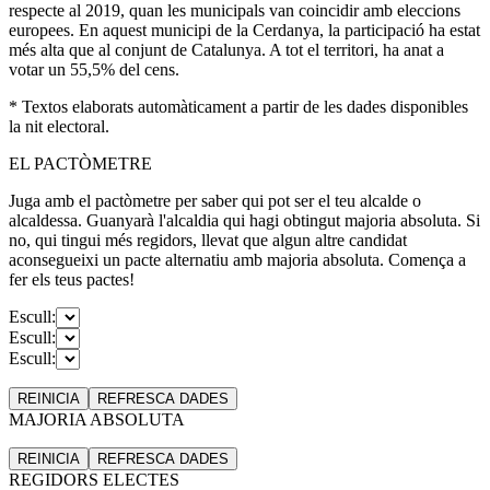
respecte al 2019, quan les municipals van coincidir amb eleccions
europees. En aquest municipi de la Cerdanya, la participació ha estat
més alta que al conjunt de Catalunya. A tot el territori, ha anat a
votar un 55,5% del cens.
* Textos elaborats automàticament a partir de les dades disponibles
la nit electoral.
EL PACTÒMETRE
Juga amb el pactòmetre per saber qui pot ser el teu alcalde o
alcaldessa. Guanyarà l'alcaldia qui hagi obtingut majoria absoluta. Si
no, qui tingui més regidors, llevat que algun altre candidat
aconsegueixi un pacte alternatiu amb majoria absoluta. Comença a
fer els teus pactes!
Escull:
Escull:
Escull:
REINICIA
REFRESCA
DADES
MAJORIA ABSOLUTA
REINICIA
REFRESCA
DADES
REGIDORS ELECTES