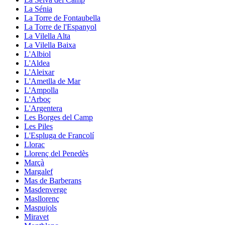
La Sénia
La Torre de Fontaubella
La Torre de l'Espanyol
La Vilella Alta
La Vilella Baixa
L'Albiol
L'Aldea
L'Aleixar
L'Ametlla de Mar
L'Ampolla
L'Arboç
L'Argentera
Les Borges del Camp
Les Piles
L'Espluga de Francolí
Llorac
Llorenç del Penedès
Marçà
Margalef
Mas de Barberans
Masdenverge
Masllorenç
Maspujols
Miravet