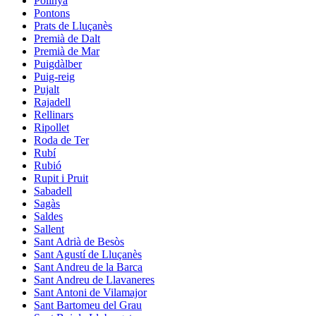
Polinyà
Pontons
Prats de Lluçanès
Premià de Dalt
Premià de Mar
Puigdàlber
Puig-reig
Pujalt
Rajadell
Rellinars
Ripollet
Roda de Ter
Rubí
Rubió
Rupit i Pruit
Sabadell
Sagàs
Saldes
Sallent
Sant Adrià de Besòs
Sant Agustí de Lluçanès
Sant Andreu de la Barca
Sant Andreu de Llavaneres
Sant Antoni de Vilamajor
Sant Bartomeu del Grau