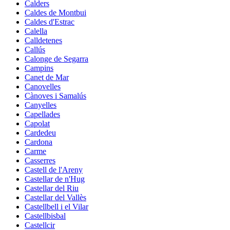
Calders
Caldes de Montbui
Caldes d'Estrac
Calella
Calldetenes
Callús
Calonge de Segarra
Campins
Canet de Mar
Canovelles
Cànoves i Samalús
Canyelles
Capellades
Capolat
Cardedeu
Cardona
Carme
Casserres
Castell de l'Areny
Castellar de n'Hug
Castellar del Riu
Castellar del Vallès
Castellbell i el Vilar
Castellbisbal
Castellcir