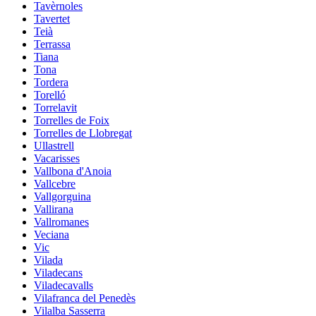
Tavèrnoles
Tavertet
Teià
Terrassa
Tiana
Tona
Tordera
Torelló
Torrelavit
Torrelles de Foix
Torrelles de Llobregat
Ullastrell
Vacarisses
Vallbona d'Anoia
Vallcebre
Vallgorguina
Vallirana
Vallromanes
Veciana
Vic
Vilada
Viladecans
Viladecavalls
Vilafranca del Penedès
Vilalba Sasserra