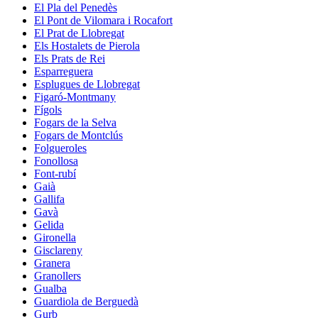
El Pla del Penedès
El Pont de Vilomara i Rocafort
El Prat de Llobregat
Els Hostalets de Pierola
Els Prats de Rei
Esparreguera
Esplugues de Llobregat
Figaró-Montmany
Fígols
Fogars de la Selva
Fogars de Montclús
Folgueroles
Fonollosa
Font-rubí
Gaià
Gallifa
Gavà
Gelida
Gironella
Gisclareny
Granera
Granollers
Gualba
Guardiola de Berguedà
Gurb