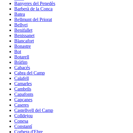
Banyeres del Penedès
Barberà de la Conca
Batea
Bellmunt del Priorat
Bellvei
Benifallet
Benissanet
Blancafort
Bonastre
Bot
Botarell
Bràfim
Cabacés
Cabra del Camp
Calafell
Camarles
Cambrils
Capafonts
Capçanes
Caseres
Castellvell del Camp
Colldejou
Conesa
Constantí
Corbera d'Ebre