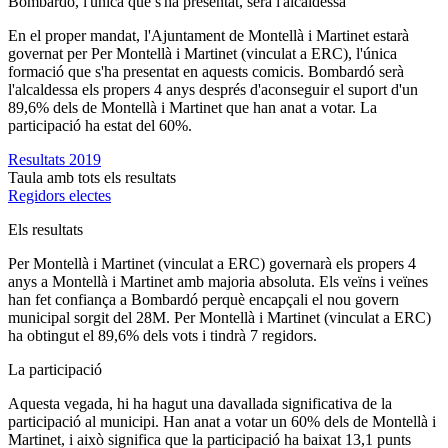
Bombardó, l'única que s'ha presentat, serà l'alcaldessa
En el proper mandat, l'Ajuntament de Montellà i Martinet estarà
governat per Per Montellà i Martinet (vinculat a ERC), l'única
formació que s'ha presentat en aquests comicis. Bombardó serà
l'alcaldessa els propers 4 anys després d'aconseguir el suport d'un
89,6% dels de Montellà i Martinet que han anat a votar. La
participació ha estat del 60%.
Resultats 2019
Taula amb tots els resultats
Regidors electes
Els resultats
Per Montellà i Martinet (vinculat a ERC) governarà els propers 4
anys a Montellà i Martinet amb majoria absoluta. Els veïns i veïnes
han fet confiança a Bombardó perquè encapçali el nou govern
municipal sorgit del 28M. Per Montellà i Martinet (vinculat a ERC)
ha obtingut el 89,6% dels vots i tindrà 7 regidors.
La participació
Aquesta vegada, hi ha hagut una davallada significativa de la
participació al municipi. Han anat a votar un 60% dels de Montellà i
Martinet, i això significa que la participació ha baixat 13,1 punts