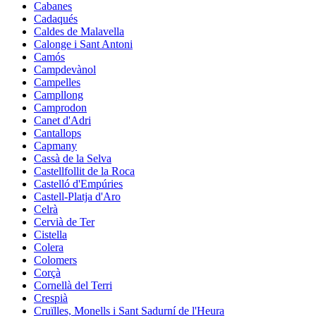
Cabanes
Cadaqués
Caldes de Malavella
Calonge i Sant Antoni
Camós
Campdevànol
Campelles
Campllong
Camprodon
Canet d'Adri
Cantallops
Capmany
Cassà de la Selva
Castellfollit de la Roca
Castelló d'Empúries
Castell-Platja d'Aro
Celrà
Cervià de Ter
Cistella
Colera
Colomers
Corçà
Cornellà del Terri
Crespià
Cruïlles, Monells i Sant Sadurní de l'Heura