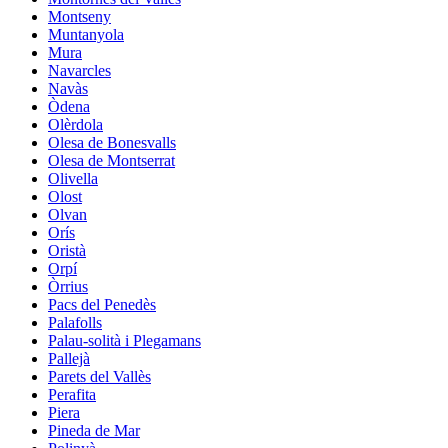
Montseny
Muntanyola
Mura
Navarcles
Navàs
Òdena
Olèrdola
Olesa de Bonesvalls
Olesa de Montserrat
Olivella
Olost
Olvan
Orís
Oristà
Orpí
Òrrius
Pacs del Penedès
Palafolls
Palau-solità i Plegamans
Pallejà
Parets del Vallès
Perafita
Piera
Pineda de Mar