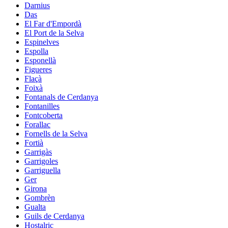
Darnius
Das
El Far d'Empordà
El Port de la Selva
Espinelves
Espolla
Esponellà
Figueres
Flaçà
Foixà
Fontanals de Cerdanya
Fontanilles
Fontcoberta
Forallac
Fornells de la Selva
Fortià
Garrigàs
Garrigoles
Garriguella
Ger
Girona
Gombrèn
Gualta
Guils de Cerdanya
Hostalric