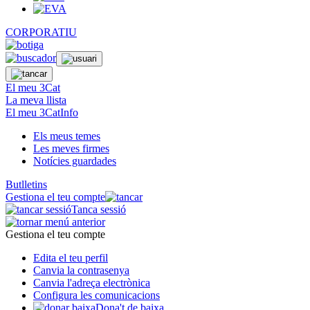
CORPORATIU
El meu 3Cat
La meva llista
El meu 3CatInfo
Els meus temes
Les meves firmes
Notícies guardades
Butlletins
Gestiona el teu compte
Tanca sessió
Gestiona el teu compte
Edita el teu perfil
Canvia la contrasenya
Canvia l'adreça electrònica
Configura les comunicacions
Dona't de baixa