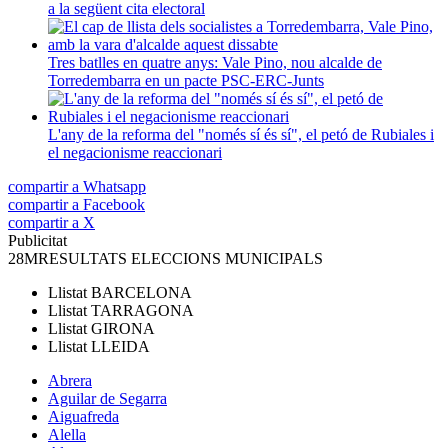
a la següent cita electoral
Tres batlles en quatre anys: Vale Pino, nou alcalde de
Torredembarra en un pacte PSC-ERC-Junts
L'any de la reforma del "només sí és sí", el petó de Rubiales i
el negacionisme reaccionari
compartir a Whatsapp
compartir a Facebook
compartir a X
Publicitat
28M
RESULTATS ELECCIONS MUNICIPALS
Llistat
BARCELONA
Llistat
TARRAGONA
Llistat
GIRONA
Llistat
LLEIDA
Abrera
Aguilar de Segarra
Aiguafreda
Alella