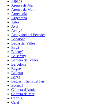
Alpens
Arenys de Mar
Arenys de Munt
Argençola
Argentona
Artés
Avià
Avinyó
Avinyonet del Penedès
Badalona
Badia del Vallès
Bagà
Balenyà
Balsareny
Barberà del Vallès
Barcelona
Begues
Bellprat
Berga
Bigues i Riells del Fai
Borredà
Cabrera d'Anoia
Cabrera de Mar
Cabrils
Calaf