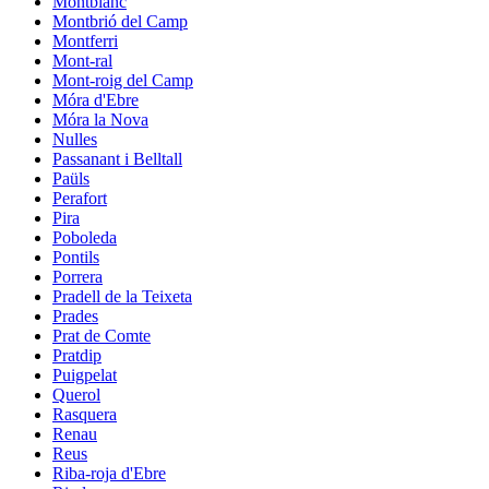
Montblanc
Montbrió del Camp
Montferri
Mont-ral
Mont-roig del Camp
Móra d'Ebre
Móra la Nova
Nulles
Passanant i Belltall
Paüls
Perafort
Pira
Poboleda
Pontils
Porrera
Pradell de la Teixeta
Prades
Prat de Comte
Pratdip
Puigpelat
Querol
Rasquera
Renau
Reus
Riba-roja d'Ebre