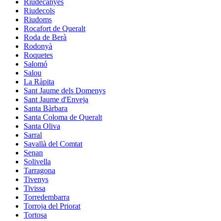
Riudecanyes
Riudecols
Riudoms
Rocafort de Queralt
Roda de Berà
Rodonyà
Roquetes
Salomó
Salou
La Ràpita
Sant Jaume dels Domenys
Sant Jaume d'Enveja
Santa Bàrbara
Santa Coloma de Queralt
Santa Oliva
Sarral
Savallà del Comtat
Senan
Solivella
Tarragona
Tivenys
Tivissa
Torredembarra
Torroja del Priorat
Tortosa