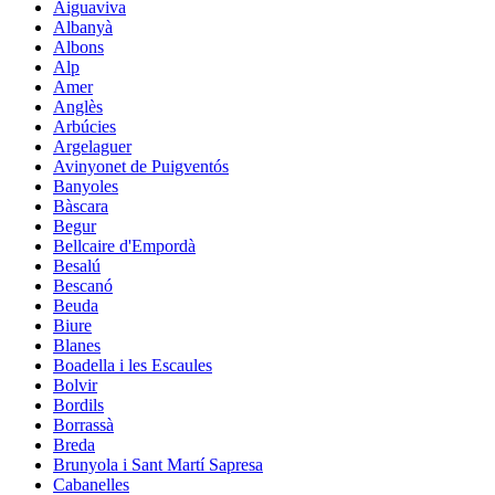
Aiguaviva
Albanyà
Albons
Alp
Amer
Anglès
Arbúcies
Argelaguer
Avinyonet de Puigventós
Banyoles
Bàscara
Begur
Bellcaire d'Empordà
Besalú
Bescanó
Beuda
Biure
Blanes
Boadella i les Escaules
Bolvir
Bordils
Borrassà
Breda
Brunyola i Sant Martí Sapresa
Cabanelles