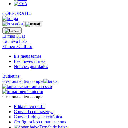
CORPORATIU
El meu 3Cat
La meva llista
El meu 3CatInfo
Els meus temes
Les meves firmes
Notícies guardades
Butlletins
Gestiona el teu compte
Tanca sessió
Gestiona el teu compte
Edita el teu perfil
Canvia la contrasenya
Canvia l'adreça electrònica
Configura les comunicacions
Dona't de baixa