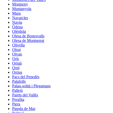
Montseny
Muntanyola
Mura
Navarcles
Navàs
Òdena
Olèrdola
Olesa de Bonesvalls
Olesa de Montserrat
Olivella
Olost
Olvan
Orís
Oristà
Orpí
Òrrius
Pacs del Penedès
Palafolls
Palau-solità i Plegamans
Pallejà
Parets del Vallès
Perafita
Piera
Pineda de Mar