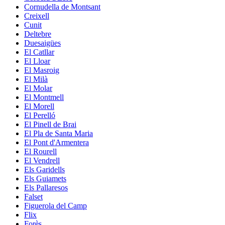
Cornudella de Montsant
Creixell
Cunit
Deltebre
Duesaigües
El Catllar
El Lloar
El Masroig
El Milà
El Molar
El Montmell
El Morell
El Perelló
El Pinell de Brai
El Pla de Santa Maria
El Pont d'Armentera
El Rourell
El Vendrell
Els Garidells
Els Guiamets
Els Pallaresos
Falset
Figuerola del Camp
Flix
Forès