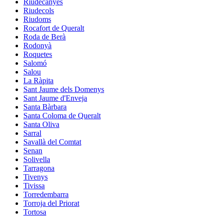
Riudecanyes
Riudecols
Riudoms
Rocafort de Queralt
Roda de Berà
Rodonyà
Roquetes
Salomó
Salou
La Ràpita
Sant Jaume dels Domenys
Sant Jaume d'Enveja
Santa Bàrbara
Santa Coloma de Queralt
Santa Oliva
Sarral
Savallà del Comtat
Senan
Solivella
Tarragona
Tivenys
Tivissa
Torredembarra
Torroja del Priorat
Tortosa