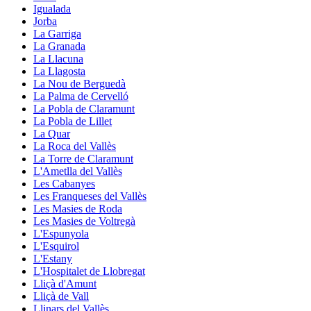
Igualada
Jorba
La Garriga
La Granada
La Llacuna
La Llagosta
La Nou de Berguedà
La Palma de Cervelló
La Pobla de Claramunt
La Pobla de Lillet
La Quar
La Roca del Vallès
La Torre de Claramunt
L'Ametlla del Vallès
Les Cabanyes
Les Franqueses del Vallès
Les Masies de Roda
Les Masies de Voltregà
L'Espunyola
L'Esquirol
L'Estany
L'Hospitalet de Llobregat
Lliçà d'Amunt
Lliçà de Vall
Llinars del Vallès