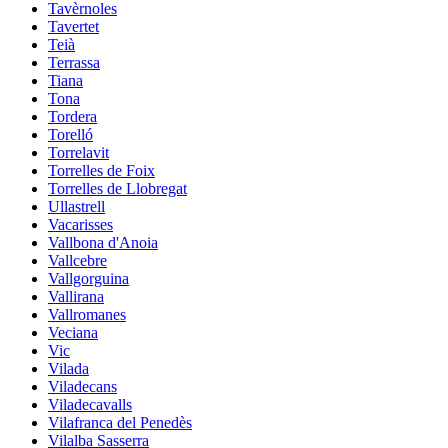
Tavèrnoles
Tavertet
Teià
Terrassa
Tiana
Tona
Tordera
Torelló
Torrelavit
Torrelles de Foix
Torrelles de Llobregat
Ullastrell
Vacarisses
Vallbona d'Anoia
Vallcebre
Vallgorguina
Vallirana
Vallromanes
Veciana
Vic
Vilada
Viladecans
Viladecavalls
Vilafranca del Penedès
Vilalba Sasserra