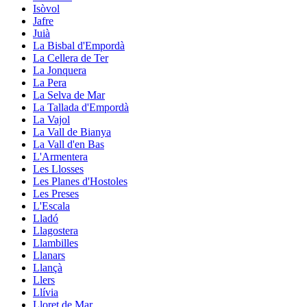
Isòvol
Jafre
Juià
La Bisbal d'Empordà
La Cellera de Ter
La Jonquera
La Pera
La Selva de Mar
La Tallada d'Empordà
La Vajol
La Vall de Bianya
La Vall d'en Bas
L'Armentera
Les Llosses
Les Planes d'Hostoles
Les Preses
L'Escala
Lladó
Llagostera
Llambilles
Llanars
Llançà
Llers
Llívia
Lloret de Mar