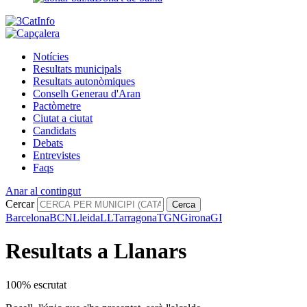
Notícies
Resultats municipals
Resultats autonòmiques
Conselh Generau d'Aran
Pactòmetre
Ciutat a ciutat
Candidats
Debats
Entrevistes
Faqs
Anar al contingut
Cercar
Cerca
Barcelona
BCN
Lleida
LL
Tarragona
TGN
Girona
GI
Resultats a Llanars
100% escrutat