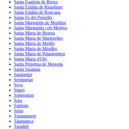
Santa Eugènia de Berga
Santa Eulàlia de Riuprimer
Santa Eulàlia de Ronçana
Santa Fe del Penedès
Santa Margarida de Montbui
Santa Margarida i els Monjos
Santa Maria de Besora
Santa Maria de Martorelles
Santa Maria de Merlès
Santa Maria de Miralles
Santa Maria de Palautordera
Santa Maria d'Oló
Santa Perpètua de Mogoda
Santa Susanna
Santpedor
Sentmenat
Seva
Sitges
Sobremunt
Sora
Subirats
Súria
Tagamanent
Talamanca
Taradell