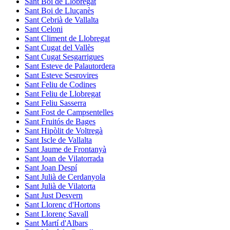
Sant Boi de Llobregat
Sant Boi de Lluçanès
Sant Cebrià de Vallalta
Sant Celoni
Sant Climent de Llobregat
Sant Cugat del Vallès
Sant Cugat Sesgarrigues
Sant Esteve de Palautordera
Sant Esteve Sesrovires
Sant Feliu de Codines
Sant Feliu de Llobregat
Sant Feliu Sasserra
Sant Fost de Campsentelles
Sant Fruitós de Bages
Sant Hipòlit de Voltregà
Sant Iscle de Vallalta
Sant Jaume de Frontanyà
Sant Joan de Vilatorrada
Sant Joan Despí
Sant Julià de Cerdanyola
Sant Julià de Vilatorta
Sant Just Desvern
Sant Llorenç d'Hortons
Sant Llorenç Savall
Sant Martí d'Albars