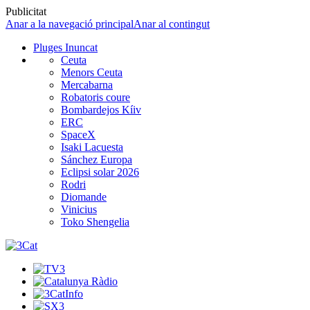
Publicitat
Anar a la navegació principal
Anar al contingut
Pluges Inuncat
Ceuta
Menors Ceuta
Mercabarna
Robatoris coure
Bombardejos Kíiv
ERC
SpaceX
Isaki Lacuesta
Sánchez Europa
Eclipsi solar 2026
Rodri
Diomande
Vinicius
Toko Shengelia