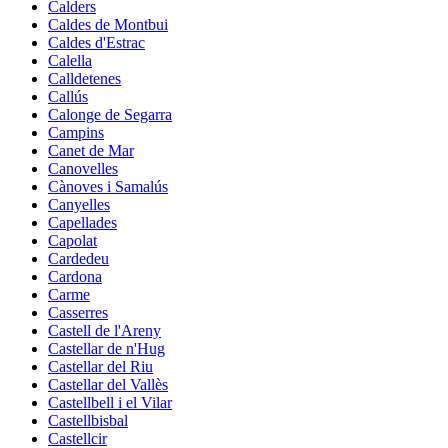
Calders
Caldes de Montbui
Caldes d'Estrac
Calella
Calldetenes
Callús
Calonge de Segarra
Campins
Canet de Mar
Canovelles
Cànoves i Samalús
Canyelles
Capellades
Capolat
Cardedeu
Cardona
Carme
Casserres
Castell de l'Areny
Castellar de n'Hug
Castellar del Riu
Castellar del Vallès
Castellbell i el Vilar
Castellbisbal
Castellcir