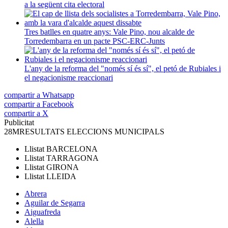
a la següent cita electoral
Tres batlles en quatre anys: Vale Pino, nou alcalde de
Torredembarra en un pacte PSC-ERC-Junts
L'any de la reforma del "només sí és sí", el petó de Rubiales i
el negacionisme reaccionari
compartir a Whatsapp
compartir a Facebook
compartir a X
Publicitat
28M
RESULTATS ELECCIONS MUNICIPALS
Llistat
BARCELONA
Llistat
TARRAGONA
Llistat
GIRONA
Llistat
LLEIDA
Abrera
Aguilar de Segarra
Aiguafreda
Alella