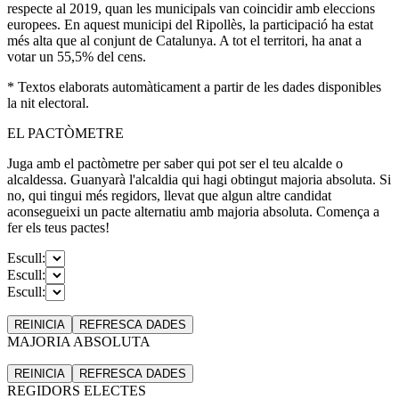
respecte al 2019, quan les municipals van coincidir amb eleccions
europees. En aquest municipi del Ripollès, la participació ha estat
més alta que al conjunt de Catalunya. A tot el territori, ha anat a
votar un 55,5% del cens.
* Textos elaborats automàticament a partir de les dades disponibles
la nit electoral.
EL PACTÒMETRE
Juga amb el pactòmetre per saber qui pot ser el teu alcalde o
alcaldessa. Guanyarà l'alcaldia qui hagi obtingut majoria absoluta. Si
no, qui tingui més regidors, llevat que algun altre candidat
aconsegueixi un pacte alternatiu amb majoria absoluta. Comença a
fer els teus pactes!
Escull:
Escull:
Escull:
REINICIA
REFRESCA
DADES
MAJORIA ABSOLUTA
REINICIA
REFRESCA
DADES
REGIDORS ELECTES