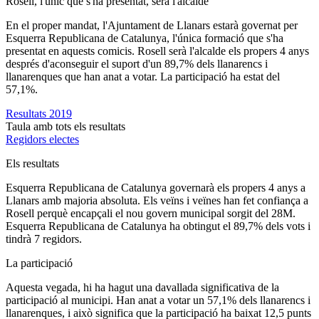
Rosell, l'únic que s'ha presentat, serà l'alcalde
En el proper mandat, l'Ajuntament de Llanars estarà governat per
Esquerra Republicana de Catalunya, l'única formació que s'ha
presentat en aquests comicis. Rosell serà l'alcalde els propers 4 anys
després d'aconseguir el suport d'un 89,7% dels llanarencs i
llanarenques que han anat a votar. La participació ha estat del
57,1%.
Resultats 2019
Taula amb tots els resultats
Regidors electes
Els resultats
Esquerra Republicana de Catalunya governarà els propers 4 anys a
Llanars amb majoria absoluta. Els veïns i veïnes han fet confiança a
Rosell perquè encapçali el nou govern municipal sorgit del 28M.
Esquerra Republicana de Catalunya ha obtingut el 89,7% dels vots i
tindrà 7 regidors.
La participació
Aquesta vegada, hi ha hagut una davallada significativa de la
participació al municipi. Han anat a votar un 57,1% dels llanarencs i
llanarenques, i això significa que la participació ha baixat 12,5 punts