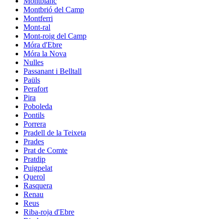
Montblanc
Montbrió del Camp
Montferri
Mont-ral
Mont-roig del Camp
Móra d'Ebre
Móra la Nova
Nulles
Passanant i Belltall
Paüls
Perafort
Pira
Poboleda
Pontils
Porrera
Pradell de la Teixeta
Prades
Prat de Comte
Pratdip
Puigpelat
Querol
Rasquera
Renau
Reus
Riba-roja d'Ebre