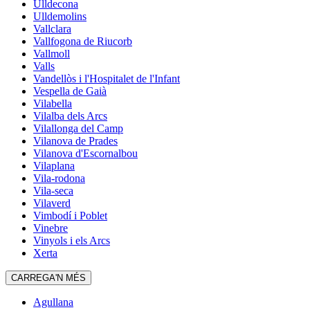
Ulldecona
Ulldemolins
Vallclara
Vallfogona de Riucorb
Vallmoll
Valls
Vandellòs i l'Hospitalet de l'Infant
Vespella de Gaià
Vilabella
Vilalba dels Arcs
Vilallonga del Camp
Vilanova de Prades
Vilanova d'Escornalbou
Vilaplana
Vila-rodona
Vila-seca
Vilaverd
Vimbodí i Poblet
Vinebre
Vinyols i els Arcs
Xerta
CARREGA'N MÉS
Agullana