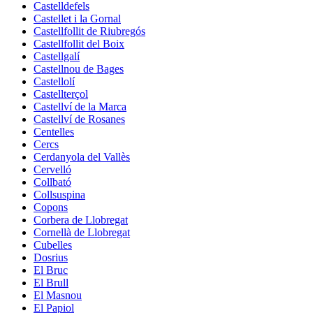
Castelldefels
Castellet i la Gornal
Castellfollit de Riubregós
Castellfollit del Boix
Castellgalí
Castellnou de Bages
Castellolí
Castellterçol
Castellví de la Marca
Castellví de Rosanes
Centelles
Cercs
Cerdanyola del Vallès
Cervelló
Collbató
Collsuspina
Copons
Corbera de Llobregat
Cornellà de Llobregat
Cubelles
Dosrius
El Bruc
El Brull
El Masnou
El Papiol