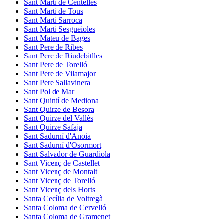
Sant Martí de Centelles
Sant Martí de Tous
Sant Martí Sarroca
Sant Martí Sesgueioles
Sant Mateu de Bages
Sant Pere de Ribes
Sant Pere de Riudebitlles
Sant Pere de Torelló
Sant Pere de Vilamajor
Sant Pere Sallavinera
Sant Pol de Mar
Sant Quintí de Mediona
Sant Quirze de Besora
Sant Quirze del Vallès
Sant Quirze Safaja
Sant Sadurní d'Anoia
Sant Sadurní d'Osormort
Sant Salvador de Guardiola
Sant Vicenç de Castellet
Sant Vicenç de Montalt
Sant Vicenç de Torelló
Sant Vicenç dels Horts
Santa Cecília de Voltregà
Santa Coloma de Cervelló
Santa Coloma de Gramenet