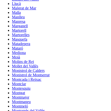
Lluçà
Malgrat de Mar
Malla
Manlleu
Manresa
Marganell
Martorell
Martorelles
Masquefa
Matadepera
Mataró
Mediona
Moià
Molins de Rei
Mollet del Vallès
Monistrol de Calders
Monistrol de Montserrat
Montcada i Reixac
Montclar
Montesquiu
Montgat
Montmajor
Montmaneu
Montmeló
Montornès del Vallès