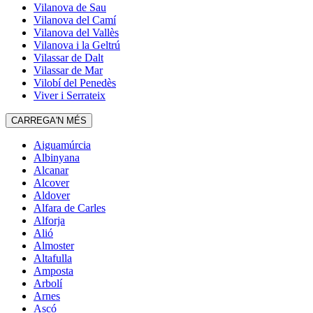
Vilanova de Sau
Vilanova del Camí
Vilanova del Vallès
Vilanova i la Geltrú
Vilassar de Dalt
Vilassar de Mar
Vilobí del Penedès
Viver i Serrateix
CARREGA'N MÉS
Aiguamúrcia
Albinyana
Alcanar
Alcover
Aldover
Alfara de Carles
Alforja
Alió
Almoster
Altafulla
Amposta
Arbolí
Arnes
Ascó