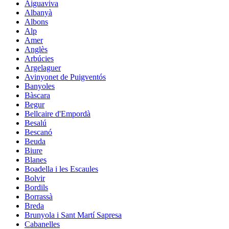
Aiguaviva
Albanyà
Albons
Alp
Amer
Anglès
Arbúcies
Argelaguer
Avinyonet de Puigventós
Banyoles
Bàscara
Begur
Bellcaire d'Empordà
Besalú
Bescanó
Beuda
Biure
Blanes
Boadella i les Escaules
Bolvir
Bordils
Borrassà
Breda
Brunyola i Sant Martí Sapresa
Cabanelles