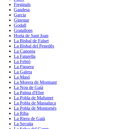
Freginals
Gandesa
Garcia
Ginestar
Godall
Gratallops
Horta de Sant Joan
La Bisbal de Falset
La Bisbal del Penedès
La Canonja
La Fatarella
La Febró
La Figuera
La Galera
La Masó
La Morera de Montsant
La Nou de Gaià
La Palma d'Ebre
La Pobla de Mafumet
La Pobla de Massaluca
La Pobla de Montornès
La Riba
La Riera de Gaià
La Secuita
La Selva del Camp