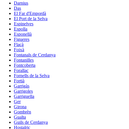
Darnius
Das
El Far d'Empordà
El Port de la Selva
Espinelves
Espolla
Esponellà
Figueres
Flaçà
Foixà
Fontanals de Cerdanya
Fontanilles
Fontcoberta
Forallac
Fornells de la Selva
Fortià
Garrigàs
Garrigoles
Garriguella
Ger
Girona
Gombrèn
Gualta
Guils de Cerdanya
Hostalric