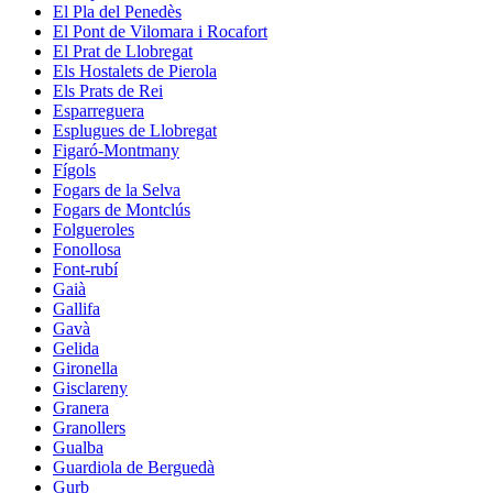
El Pla del Penedès
El Pont de Vilomara i Rocafort
El Prat de Llobregat
Els Hostalets de Pierola
Els Prats de Rei
Esparreguera
Esplugues de Llobregat
Figaró-Montmany
Fígols
Fogars de la Selva
Fogars de Montclús
Folgueroles
Fonollosa
Font-rubí
Gaià
Gallifa
Gavà
Gelida
Gironella
Gisclareny
Granera
Granollers
Gualba
Guardiola de Berguedà
Gurb