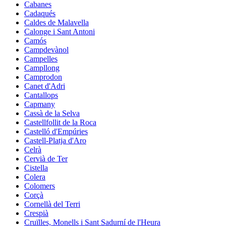
Cabanes
Cadaqués
Caldes de Malavella
Calonge i Sant Antoni
Camós
Campdevànol
Campelles
Campllong
Camprodon
Canet d'Adri
Cantallops
Capmany
Cassà de la Selva
Castellfollit de la Roca
Castelló d'Empúries
Castell-Platja d'Aro
Celrà
Cervià de Ter
Cistella
Colera
Colomers
Corçà
Cornellà del Terri
Crespià
Cruïlles, Monells i Sant Sadurní de l'Heura