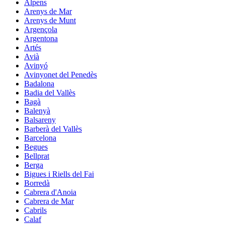
Alpens
Arenys de Mar
Arenys de Munt
Argençola
Argentona
Artés
Avià
Avinyó
Avinyonet del Penedès
Badalona
Badia del Vallès
Bagà
Balenyà
Balsareny
Barberà del Vallès
Barcelona
Begues
Bellprat
Berga
Bigues i Riells del Fai
Borredà
Cabrera d'Anoia
Cabrera de Mar
Cabrils
Calaf