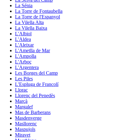
La Sénia
La Torre de Fontaubella
La Torre de l'Espanyol
La Vilella Alta
La Vilella Baixa
L'Albiol
L'Aldea
L'Aleixar
L'Ametlla de Mar
L'Ampolla
L'Arboç
L'Argentera
Les Borges del Camp
Les Piles
L'Espluga de Francolí
Llorac
Llorenç del Penedès
Marçà
Margalef
Mas de Barberans
Masdenverge
Masllorenç
Maspujols
Miravet