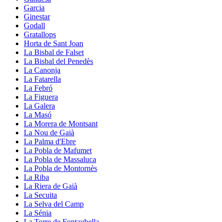
Garcia
Ginestar
Godall
Gratallops
Horta de Sant Joan
La Bisbal de Falset
La Bisbal del Penedès
La Canonja
La Fatarella
La Febró
La Figuera
La Galera
La Masó
La Morera de Montsant
La Nou de Gaià
La Palma d'Ebre
La Pobla de Mafumet
La Pobla de Massaluca
La Pobla de Montornès
La Riba
La Riera de Gaià
La Secuita
La Selva del Camp
La Sénia
La Torre de Fontaubella