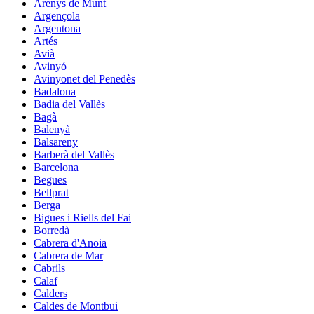
Arenys de Munt
Argençola
Argentona
Artés
Avià
Avinyó
Avinyonet del Penedès
Badalona
Badia del Vallès
Bagà
Balenyà
Balsareny
Barberà del Vallès
Barcelona
Begues
Bellprat
Berga
Bigues i Riells del Fai
Borredà
Cabrera d'Anoia
Cabrera de Mar
Cabrils
Calaf
Calders
Caldes de Montbui