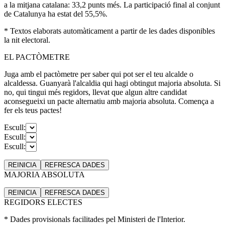
a la mitjana catalana: 33,2 punts més. La participació final al conjunt
de Catalunya ha estat del 55,5%.
* Textos elaborats automàticament a partir de les dades disponibles
la nit electoral.
EL PACTÒMETRE
Juga amb el pactòmetre per saber qui pot ser el teu alcalde o
alcaldessa. Guanyarà l'alcaldia qui hagi obtingut majoria absoluta. Si
no, qui tingui més regidors, llevat que algun altre candidat
aconsegueixi un pacte alternatiu amb majoria absoluta. Comença a
fer els teus pactes!
Escull:
Escull:
Escull:
REINICIA
REFRESCA
DADES
MAJORIA ABSOLUTA
REINICIA
REFRESCA
DADES
REGIDORS ELECTES
* Dades provisionals facilitades pel Ministeri de l'Interior.