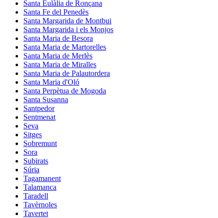
Santa Eulàlia de Ronçana
Santa Fe del Penedès
Santa Margarida de Montbui
Santa Margarida i els Monjos
Santa Maria de Besora
Santa Maria de Martorelles
Santa Maria de Merlès
Santa Maria de Miralles
Santa Maria de Palautordera
Santa Maria d'Oló
Santa Perpètua de Mogoda
Santa Susanna
Santpedor
Sentmenat
Seva
Sitges
Sobremunt
Sora
Subirats
Súria
Tagamanent
Talamanca
Taradell
Tavèrnoles
Tavertet