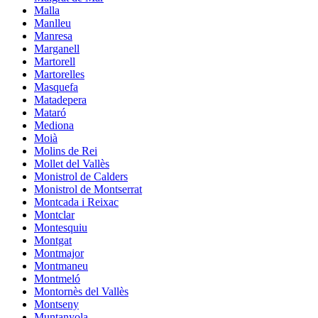
Malla
Manlleu
Manresa
Marganell
Martorell
Martorelles
Masquefa
Matadepera
Mataró
Mediona
Moià
Molins de Rei
Mollet del Vallès
Monistrol de Calders
Monistrol de Montserrat
Montcada i Reixac
Montclar
Montesquiu
Montgat
Montmajor
Montmaneu
Montmeló
Montornès del Vallès
Montseny
Muntanyola