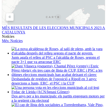
MÉS RESULTATS DE LES ELECCIONS MUNICIPALS 2023 A
CATALUNYA
Notícies
Més
: Notícies
Junts agafa el relleu al PSC a l'alcaldia de Roses, segons el
pacte 3+1 que va arraconar ERC
Desbandada de regidors de l'oposició a Ripoll en 3 anys:
desercions a Junts, ERC, el PSC i la CUP
Dos anys per a les municipals: els partits engeguen motors per
a la següent cita electoral