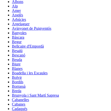
Albons
Alp
Amer
Anglès
Arbúcies
Argelaguer
Avinyonet de Puigventós
Banyoles
Bàscara
Begur
Bellcaire d'Empordà
Besalú
Bescanó
Beuda
Biure
Blanes
Boadella i les Escaules
Bolvir
Bordils
Borrassà
Breda
Brunyola i Sant Martí Sapresa
Cabanelles
Cabanes
Cadaqués