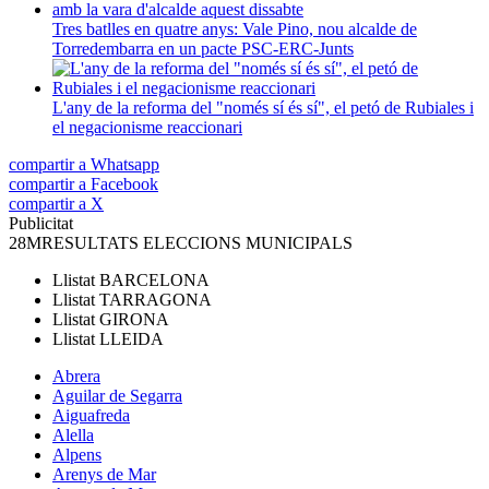
Tres batlles en quatre anys: Vale Pino, nou alcalde de
Torredembarra en un pacte PSC-ERC-Junts
L'any de la reforma del "només sí és sí", el petó de Rubiales i
el negacionisme reaccionari
compartir a Whatsapp
compartir a Facebook
compartir a X
Publicitat
28M
RESULTATS ELECCIONS MUNICIPALS
Llistat
BARCELONA
Llistat
TARRAGONA
Llistat
GIRONA
Llistat
LLEIDA
Abrera
Aguilar de Segarra
Aiguafreda
Alella
Alpens
Arenys de Mar