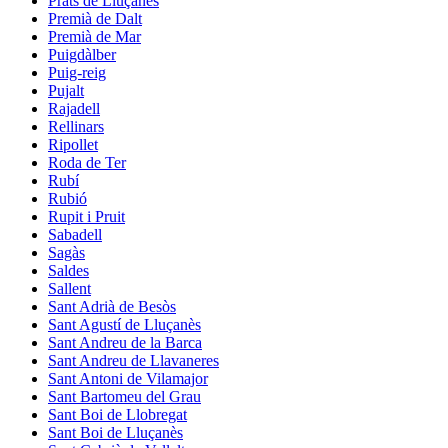
Prats de Lluçanès
Premià de Dalt
Premià de Mar
Puigdàlber
Puig-reig
Pujalt
Rajadell
Rellinars
Ripollet
Roda de Ter
Rubí
Rubió
Rupit i Pruit
Sabadell
Sagàs
Saldes
Sallent
Sant Adrià de Besòs
Sant Agustí de Lluçanès
Sant Andreu de la Barca
Sant Andreu de Llavaneres
Sant Antoni de Vilamajor
Sant Bartomeu del Grau
Sant Boi de Llobregat
Sant Boi de Lluçanès