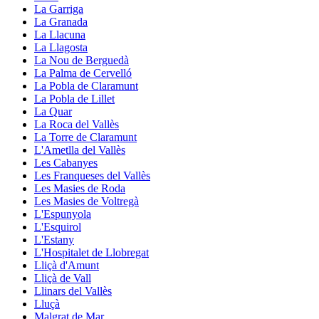
La Garriga
La Granada
La Llacuna
La Llagosta
La Nou de Berguedà
La Palma de Cervelló
La Pobla de Claramunt
La Pobla de Lillet
La Quar
La Roca del Vallès
La Torre de Claramunt
L'Ametlla del Vallès
Les Cabanyes
Les Franqueses del Vallès
Les Masies de Roda
Les Masies de Voltregà
L'Espunyola
L'Esquirol
L'Estany
L'Hospitalet de Llobregat
Lliçà d'Amunt
Lliçà de Vall
Llinars del Vallès
Lluçà
Malgrat de Mar