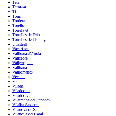
Teià
Terrassa
Tiana
Tona
Tordera
Torelló
Torrelavit
Torrelles de Foix
Torrelles de Llobregat
Ullastrell
Vacarisses
Vallbona d'Anoia
Vallcebre
Vallgorguina
Vallirana
Vallromanes
Veciana
Vic
Vilada
Viladecans
Viladecavalls
Vilafranca del Penedès
Vilalba Sasserra
Vilanova de Sau
Vilanova del Camí