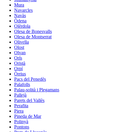
Mura
Navarcles
Navàs
Òdena
Olèrdola
Olesa de Bonesvalls
Olesa de Montserrat
Olivella
Olost
Olvan
Orís
Oristà
Orpí
Òrrius
Pacs del Penedès
Palafolls
Palau-solità i Plegamans
Pallejà
Parets del Vallès
Perafita
Piera
Pineda de Mar
Polinyà
Pontons