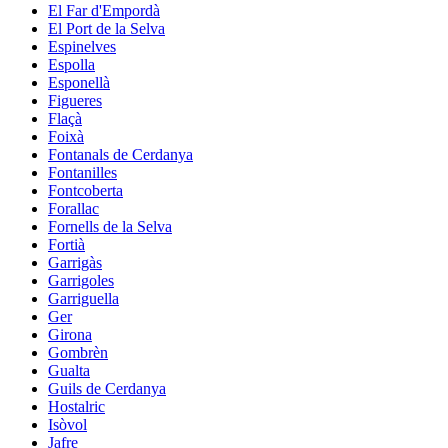
El Far d'Empordà
El Port de la Selva
Espinelves
Espolla
Esponellà
Figueres
Flaçà
Foixà
Fontanals de Cerdanya
Fontanilles
Fontcoberta
Forallac
Fornells de la Selva
Fortià
Garrigàs
Garrigoles
Garriguella
Ger
Girona
Gombrèn
Gualta
Guils de Cerdanya
Hostalric
Isòvol
Jafre