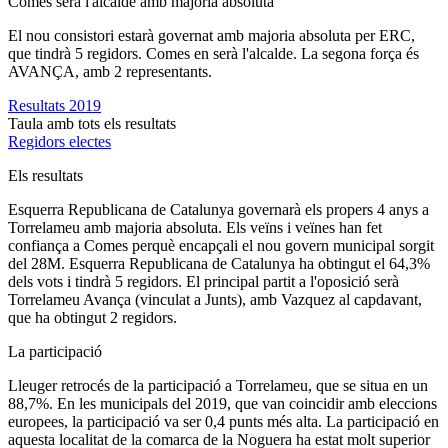
Comes serà l'alcalde amb majoria absoluta
El nou consistori estarà governat amb majoria absoluta per ERC,
que tindrà 5 regidors. Comes en serà l'alcalde. La segona força és
AVANÇA, amb 2 representants.
Resultats 2019
Taula amb tots els resultats
Regidors electes
Els resultats
Esquerra Republicana de Catalunya governarà els propers 4 anys a
Torrelameu amb majoria absoluta. Els veïns i veïnes han fet
confiança a Comes perquè encapçali el nou govern municipal sorgit
del 28M. Esquerra Republicana de Catalunya ha obtingut el 64,3%
dels vots i tindrà 5 regidors. El principal partit a l'oposició serà
Torrelameu Avança (vinculat a Junts), amb Vazquez al capdavant,
que ha obtingut 2 regidors.
La participació
Lleuger retrocés de la participació a Torrelameu, que se situa en un
88,7%. En les municipals del 2019, que van coincidir amb eleccions
europees, la participació va ser 0,4 punts més alta. La participació en
aquesta localitat de la comarca de la Noguera ha estat molt superior