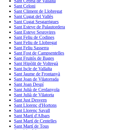
Sant Cebrià de Vallalta
Sant Celoni
Sant Climent de Llobregat
Sant Cugat del Vallès
Sant Cugat Sesgarrigues
Sant Esteve de Palautordera
Sant Esteve Sesrovires
Sant Feliu de Codines
Sant Feliu de Llobregat
Sant Feliu Sasserra
Sant Fost de Campsentelles
Sant Fruitós de Bages
Sant Hipòlit de Voltregà
Sant Iscle de Vallalta
Sant Jaume de Frontanyà
Sant Joan de Vilatorrada
Sant Joan Despí
Sant Julià de Cerdanyola
Sant Julià de Vilatorta
Sant Just Desvern
Sant Llorenç d'Hortons
Sant Llorenç Savall
Sant Martí d'Albars
Sant Martí de Centelles
Sant Martí de Tous