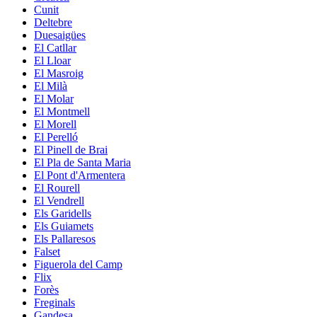
Cunit
Deltebre
Duesaigües
El Catllar
El Lloar
El Masroig
El Milà
El Molar
El Montmell
El Morell
El Perelló
El Pinell de Brai
El Pla de Santa Maria
El Pont d'Armentera
El Rourell
El Vendrell
Els Garidells
Els Guiamets
Els Pallaresos
Falset
Figuerola del Camp
Flix
Forès
Freginals
Gandesa