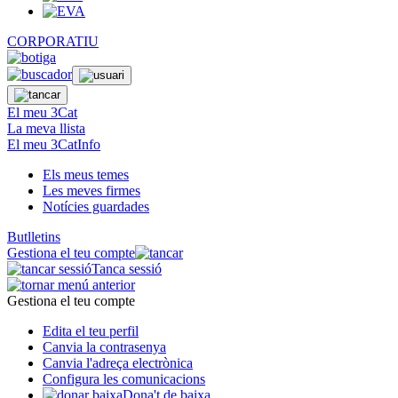
CORPORATIU
El meu 3Cat
La meva llista
El meu 3CatInfo
Els meus temes
Les meves firmes
Notícies guardades
Butlletins
Gestiona el teu compte
Tanca sessió
Gestiona el teu compte
Edita el teu perfil
Canvia la contrasenya
Canvia l'adreça electrònica
Configura les comunicacions
Dona't de baixa