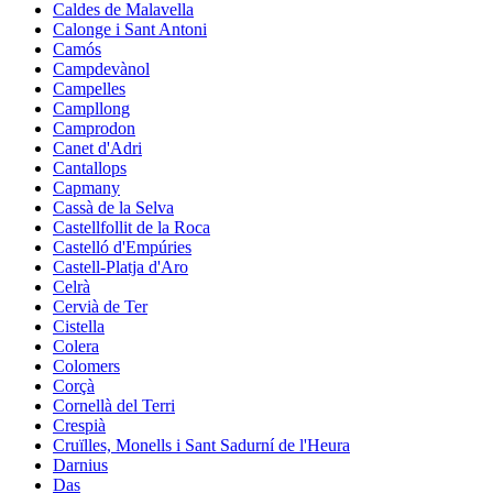
Caldes de Malavella
Calonge i Sant Antoni
Camós
Campdevànol
Campelles
Campllong
Camprodon
Canet d'Adri
Cantallops
Capmany
Cassà de la Selva
Castellfollit de la Roca
Castelló d'Empúries
Castell-Platja d'Aro
Celrà
Cervià de Ter
Cistella
Colera
Colomers
Corçà
Cornellà del Terri
Crespià
Cruïlles, Monells i Sant Sadurní de l'Heura
Darnius
Das