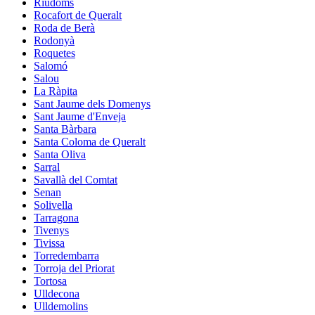
Riudoms
Rocafort de Queralt
Roda de Berà
Rodonyà
Roquetes
Salomó
Salou
La Ràpita
Sant Jaume dels Domenys
Sant Jaume d'Enveja
Santa Bàrbara
Santa Coloma de Queralt
Santa Oliva
Sarral
Savallà del Comtat
Senan
Solivella
Tarragona
Tivenys
Tivissa
Torredembarra
Torroja del Priorat
Tortosa
Ulldecona
Ulldemolins