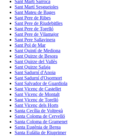
Sant Martí Sarroca
Sant Martí Sesgueioles
Sant Mateu de Bages
Sant Pere de Ribes
Sant Pere de Riudebitlles
Sant Pere de Torelló
Sant Pere de Vilamajor
Sant Pere Sallavinera
Sant Pol de Mar
Sant Quintí de Mediona
Sant Quirze de Besora
Sant Quirze del Vallès
Sant Quirze Safaja
Sant Sadurní d'Anoia
Sant Sadurní d'Osormort
Sant Salvador de Guardiola
Sant Vicenç de Castellet
Sant Vicenç de Montalt
Sant Vicenç de Torelló
Sant Vicenç dels Horts
Santa Cecília de Voltregà
Santa Coloma de Cervelló
Santa Coloma de Gramenet
Santa Eugènia de Berga
Santa Eulàlia de Riuprimer