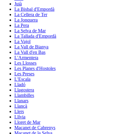
Juià
La Bisbal d'Empordà
La Cellera de Ter
La Jonquera
La Pera
La Selva de Mar
La Tallada d'Empordà
La Vajol
La Vall de Bianya
La Vall d'en Bas
L'Armentera
Les Llosses
Les Planes d'Hostoles
Les Preses
L'Escala
Lladó
Llagostera
Llambilles
Llanars
Llançà
Llers
Llívia
Lloret de Mar
Maçanet de Cabrenys
Maçanet de la Selva