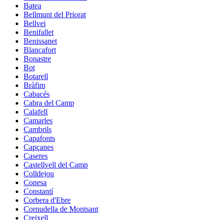
Batea
Bellmunt del Priorat
Bellvei
Benifallet
Benissanet
Blancafort
Bonastre
Bot
Botarell
Bràfim
Cabacés
Cabra del Camp
Calafell
Camarles
Cambrils
Capafonts
Capçanes
Caseres
Castellvell del Camp
Colldejou
Conesa
Constantí
Corbera d'Ebre
Cornudella de Montsant
Creixell