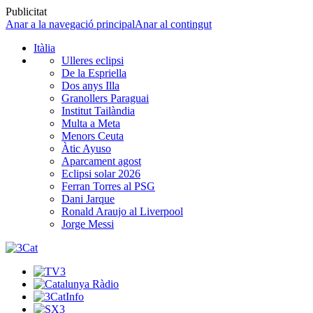
Publicitat
Anar a la navegació principal
Anar al contingut
Itàlia
Ulleres eclipsi
De la Espriella
Dos anys Illa
Granollers Paraguai
Institut Tailàndia
Multa a Meta
Menors Ceuta
Àtic Ayuso
Aparcament agost
Eclipsi solar 2026
Ferran Torres al PSG
Dani Jarque
Ronald Araujo al Liverpool
Jorge Messi