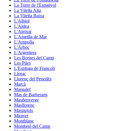
La Torre de l'Espanyol
La Vilella Alta
La Vilella Baixa
L'Albiol
L'Aldea
L'Aleixar
L'Ametlla de Mar
L'Ampolla
L'Arboç
L'Argentera
Les Borges del Camp
Les Piles
L'Espluga de Francolí
Llorac
Llorenç del Penedès
Marçà
Margalef
Mas de Barberans
Masdenverge
Masllorenç
Maspujols
Miravet
Montblanc
Montbrió del Camp