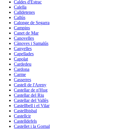
Caldes d'Estrac
Calella
Calldetenes
Callús
Calonge de Segarra
Campins
Canet de Mar
Canovelles
Cànoves i Samalús
Canyelles
Capellades
Capolat
Cardedeu
Cardona
Carme
Casserres
Castell de l'Areny
Castellar de n'Hug
Castellar del Riu
Castellar del Vallès
Castellbell i el Vilar
Castellbisbal
Castellcir
Castelldefels
Castellet i la Gornal