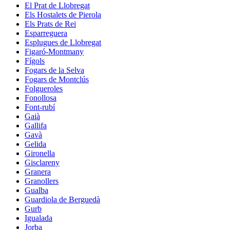
El Prat de Llobregat
Els Hostalets de Pierola
Els Prats de Rei
Esparreguera
Esplugues de Llobregat
Figaró-Montmany
Fígols
Fogars de la Selva
Fogars de Montclús
Folgueroles
Fonollosa
Font-rubí
Gaià
Gallifa
Gavà
Gelida
Gironella
Gisclareny
Granera
Granollers
Gualba
Guardiola de Berguedà
Gurb
Igualada
Jorba