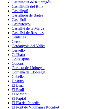
Castellfollit de Riubregós
Castellfollit del Boix
Castellgalí
Castellnou de Bages
Castellolí
Castellterçol
Castellví de la Marca
Castellví de Rosanes
Centelles
Cercs
Cerdanyola del Vallès
Cervelló
Collbató
Collsuspina
Copons
Corbera de Llobregat
Cornellà de Llobregat
Cubelles
Dosrius
El Bruc
El Brull
El Masnou
El Papiol
El Pla del Penedès
El Pont de Vilomara i Rocafort