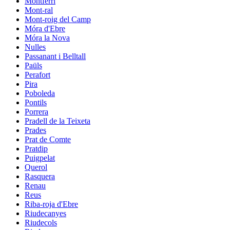
Montferri
Mont-ral
Mont-roig del Camp
Móra d'Ebre
Móra la Nova
Nulles
Passanant i Belltall
Paüls
Perafort
Pira
Poboleda
Pontils
Porrera
Pradell de la Teixeta
Prades
Prat de Comte
Pratdip
Puigpelat
Querol
Rasquera
Renau
Reus
Riba-roja d'Ebre
Riudecanyes
Riudecols