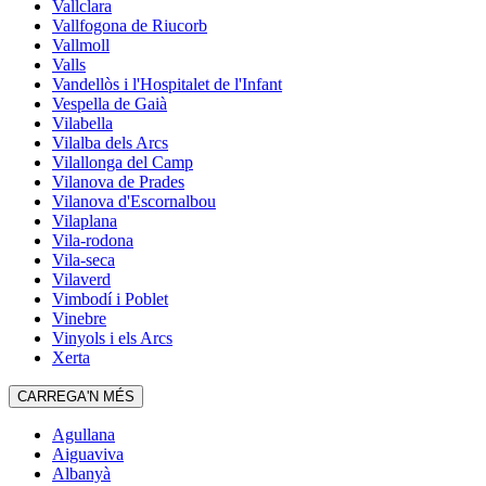
Vallclara
Vallfogona de Riucorb
Vallmoll
Valls
Vandellòs i l'Hospitalet de l'Infant
Vespella de Gaià
Vilabella
Vilalba dels Arcs
Vilallonga del Camp
Vilanova de Prades
Vilanova d'Escornalbou
Vilaplana
Vila-rodona
Vila-seca
Vilaverd
Vimbodí i Poblet
Vinebre
Vinyols i els Arcs
Xerta
CARREGA'N MÉS
Agullana
Aiguaviva
Albanyà