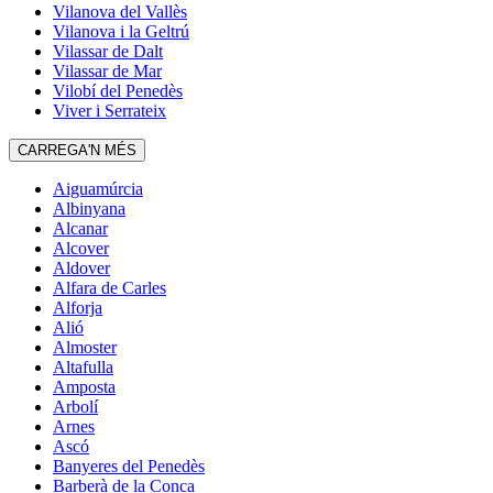
Vilanova del Vallès
Vilanova i la Geltrú
Vilassar de Dalt
Vilassar de Mar
Vilobí del Penedès
Viver i Serrateix
CARREGA'N MÉS
Aiguamúrcia
Albinyana
Alcanar
Alcover
Aldover
Alfara de Carles
Alforja
Alió
Almoster
Altafulla
Amposta
Arbolí
Arnes
Ascó
Banyeres del Penedès
Barberà de la Conca