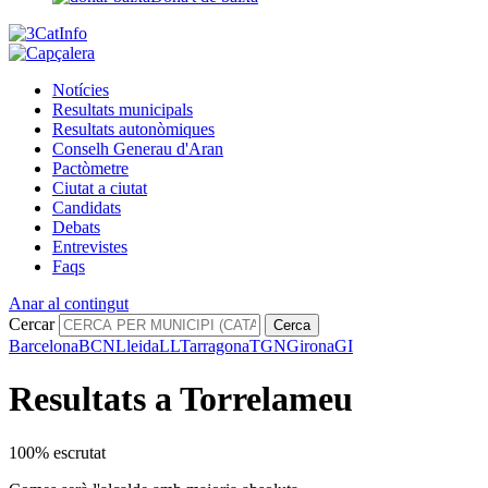
Notícies
Resultats municipals
Resultats autonòmiques
Conselh Generau d'Aran
Pactòmetre
Ciutat a ciutat
Candidats
Debats
Entrevistes
Faqs
Anar al contingut
Cercar
Cerca
Barcelona
BCN
Lleida
LL
Tarragona
TGN
Girona
GI
Resultats a Torrelameu
100% escrutat