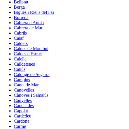
Bellprat
Berga
Bigues i Riells del Fai
Borredà
Cabrera d'Anoia
Cabrera de Mar
Cabrils
Calaf
Calders
Caldes de Montbui
Caldes d'Estrac
Calella
Calldetenes
Callús
Calonge de Segarra
Campins
Canet de Mar
Canovelles
Cànoves i Samalús
Canyelles
Capellades
Capolat
Cardedeu
Cardona
Carme