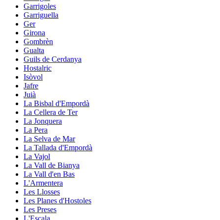
Garrigoles
Garriguella
Ger
Girona
Gombrèn
Gualta
Guils de Cerdanya
Hostalric
Isòvol
Jafre
Juià
La Bisbal d'Empordà
La Cellera de Ter
La Jonquera
La Pera
La Selva de Mar
La Tallada d'Empordà
La Vajol
La Vall de Bianya
La Vall d'en Bas
L'Armentera
Les Llosses
Les Planes d'Hostoles
Les Preses
L'Escala