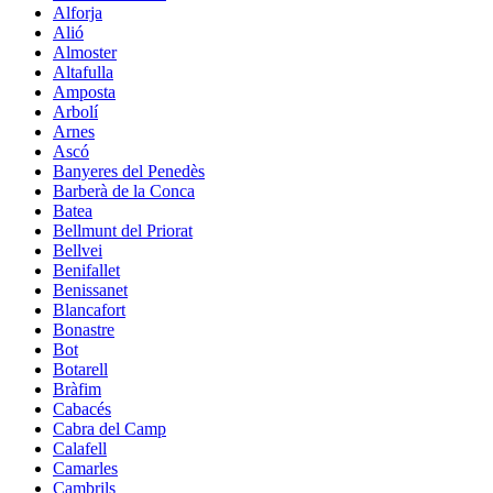
Alforja
Alió
Almoster
Altafulla
Amposta
Arbolí
Arnes
Ascó
Banyeres del Penedès
Barberà de la Conca
Batea
Bellmunt del Priorat
Bellvei
Benifallet
Benissanet
Blancafort
Bonastre
Bot
Botarell
Bràfim
Cabacés
Cabra del Camp
Calafell
Camarles
Cambrils