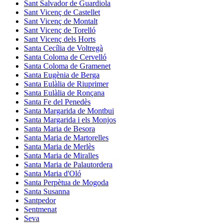
Sant Salvador de Guardiola
Sant Vicenç de Castellet
Sant Vicenç de Montalt
Sant Vicenç de Torelló
Sant Vicenç dels Horts
Santa Cecília de Voltregà
Santa Coloma de Cervelló
Santa Coloma de Gramenet
Santa Eugènia de Berga
Santa Eulàlia de Riuprimer
Santa Eulàlia de Ronçana
Santa Fe del Penedès
Santa Margarida de Montbui
Santa Margarida i els Monjos
Santa Maria de Besora
Santa Maria de Martorelles
Santa Maria de Merlès
Santa Maria de Miralles
Santa Maria de Palautordera
Santa Maria d'Oló
Santa Perpètua de Mogoda
Santa Susanna
Santpedor
Sentmenat
Seva