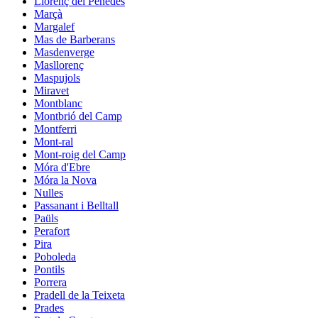
Llorenç del Penedès
Marçà
Margalef
Mas de Barberans
Masdenverge
Masllorenç
Maspujols
Miravet
Montblanc
Montbrió del Camp
Montferri
Mont-ral
Mont-roig del Camp
Móra d'Ebre
Móra la Nova
Nulles
Passanant i Belltall
Paüls
Perafort
Pira
Poboleda
Pontils
Porrera
Pradell de la Teixeta
Prades