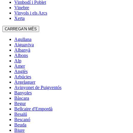
Vimbodí i Poblet
Vinebre
Vinyols i els Arcs
Xerta
CARREGA'N MÉS
Agullana
Aiguaviva
Albanyà
Albons
Alp
Amer
Anglès
Arbúcies
Argelaguer
Avinyonet de Puigventós
Banyoles
Bàscara
Begur
Bellcaire d'Empordà
Besalú
Bescanó
Beuda
Biure