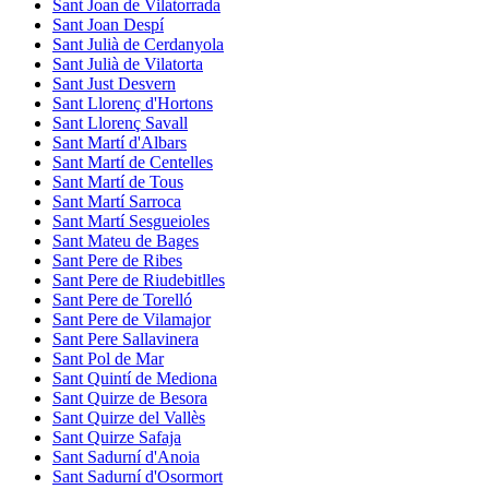
Sant Joan de Vilatorrada
Sant Joan Despí
Sant Julià de Cerdanyola
Sant Julià de Vilatorta
Sant Just Desvern
Sant Llorenç d'Hortons
Sant Llorenç Savall
Sant Martí d'Albars
Sant Martí de Centelles
Sant Martí de Tous
Sant Martí Sarroca
Sant Martí Sesgueioles
Sant Mateu de Bages
Sant Pere de Ribes
Sant Pere de Riudebitlles
Sant Pere de Torelló
Sant Pere de Vilamajor
Sant Pere Sallavinera
Sant Pol de Mar
Sant Quintí de Mediona
Sant Quirze de Besora
Sant Quirze del Vallès
Sant Quirze Safaja
Sant Sadurní d'Anoia
Sant Sadurní d'Osormort