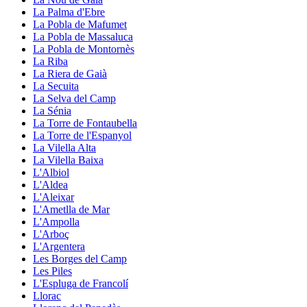
La Palma d'Ebre
La Pobla de Mafumet
La Pobla de Massaluca
La Pobla de Montornès
La Riba
La Riera de Gaià
La Secuita
La Selva del Camp
La Sénia
La Torre de Fontaubella
La Torre de l'Espanyol
La Vilella Alta
La Vilella Baixa
L'Albiol
L'Aldea
L'Aleixar
L'Ametlla de Mar
L'Ampolla
L'Arboç
L'Argentera
Les Borges del Camp
Les Piles
L'Espluga de Francolí
Llorac