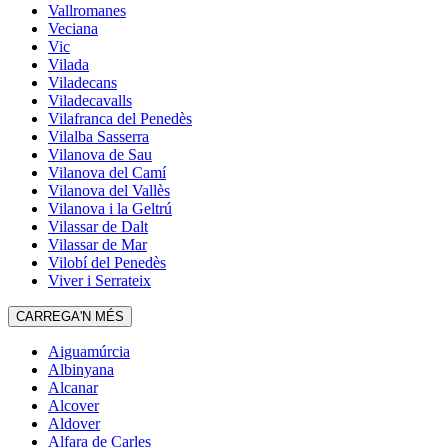
Vallromanes
Veciana
Vic
Vilada
Viladecans
Viladecavalls
Vilafranca del Penedès
Vilalba Sasserra
Vilanova de Sau
Vilanova del Camí
Vilanova del Vallès
Vilanova i la Geltrú
Vilassar de Dalt
Vilassar de Mar
Vilobí del Penedès
Viver i Serrateix
CARREGA'N MÉS
Aiguamúrcia
Albinyana
Alcanar
Alcover
Aldover
Alfara de Carles