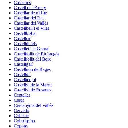
Casserres
Castell de l'Areny
Castellar de n'Hug
Castellar del Riu
Castellar del Vallès
Castellbell i el Vilar
Castellbisbal
Castellcir
Castelldefels
Castellet i la Gornal
Castellfollit de Riubregós
Castellfollit del Boix
Castellgalí
Castellnou de Bages
Castellolí
Castellterçol
Castellví de la Marca
Castellví de Rosanes
Centelles
Cercs
Cerdanyola del Vallès
Cervelló
Collbató
Collsuspina
Copons