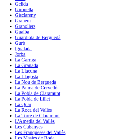
Gelida
Gironella
Gisclareny
Granera
Granollers
Gualba
Guardiola de Berguedà
Gurb
Igualada
Jorba
La Garriga
La Granada
La Llacuna
La Llagosta
La Nou de Berguedà
La Palma de Cervelló
La Pobla de Claramunt
La Pobla de Lillet
La Quar
La Roca del Vallès
La Torre de Claramunt
L'Ametlla del Vallès
Les Cabanyes
Les Franqueses del Vallès
Les Masies de Roda