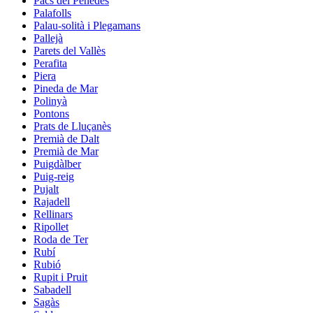
Pacs del Penedès
Palafolls
Palau-solità i Plegamans
Pallejà
Parets del Vallès
Perafita
Piera
Pineda de Mar
Polinyà
Pontons
Prats de Lluçanès
Premià de Dalt
Premià de Mar
Puigdàlber
Puig-reig
Pujalt
Rajadell
Rellinars
Ripollet
Roda de Ter
Rubí
Rubió
Rupit i Pruit
Sabadell
Sagàs