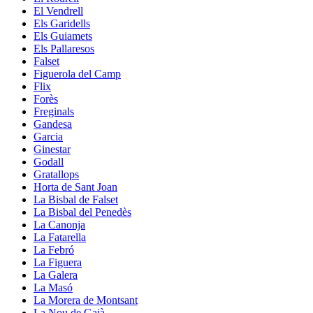
El Vendrell
Els Garidells
Els Guiamets
Els Pallaresos
Falset
Figuerola del Camp
Flix
Forès
Freginals
Gandesa
Garcia
Ginestar
Godall
Gratallops
Horta de Sant Joan
La Bisbal de Falset
La Bisbal del Penedès
La Canonja
La Fatarella
La Febró
La Figuera
La Galera
La Masó
La Morera de Montsant
La Nou de Gaià