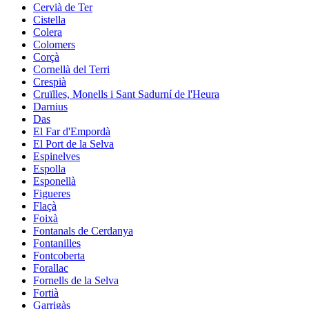
Cervià de Ter
Cistella
Colera
Colomers
Corçà
Cornellà del Terri
Crespià
Cruïlles, Monells i Sant Sadurní de l'Heura
Darnius
Das
El Far d'Empordà
El Port de la Selva
Espinelves
Espolla
Esponellà
Figueres
Flaçà
Foixà
Fontanals de Cerdanya
Fontanilles
Fontcoberta
Forallac
Fornells de la Selva
Fortià
Garrigàs