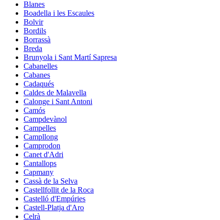
Blanes
Boadella i les Escaules
Bolvir
Bordils
Borrassà
Breda
Brunyola i Sant Martí Sapresa
Cabanelles
Cabanes
Cadaqués
Caldes de Malavella
Calonge i Sant Antoni
Camós
Campdevànol
Campelles
Campllong
Camprodon
Canet d'Adri
Cantallops
Capmany
Cassà de la Selva
Castellfollit de la Roca
Castelló d'Empúries
Castell-Platja d'Aro
Celrà