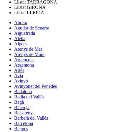
Llistat
TARRAGONA
Llistat
GIRONA
Llistat
LLEIDA
Abrera
Aguilar de Segarra
Aiguafreda
Alella
Alpens
Arenys de Mar
Arenys de Munt
Argençola
Argentona
Artés
Avià
Avinyó
Avinyonet del Penedès
Badalona
Badia del Vallès
Bagà
Balenyà
Balsareny
Barberà del Vallès
Barcelona
Begues