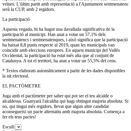
veïnes. L'últim partit amb representació a l'Ajuntament sentmenatenc
serà la CUP, amb 2 regidors.
La participació
Aquesta vegada, hi ha hagut una davallada significativa de la
participació al municipi. Han anat a votar un 57,1% dels
sentmenatencs i sentmenatenques, i això significa que la participació
ha baixat 8,8 punts respecte al 2019, quan les municipals van
coincidir amb eleccions europees. En aquest municipi del Vallès
Occidental, la participació ha estat més alta que al conjunt de
Catalunya. A tot el territori, ha anat a votar un 55,5% del cens.
* Textos elaborats automàticament a partir de les dades disponibles
la nit electoral.
EL PACTÒMETRE
Juga amb el pactòmetre per saber qui pot ser el teu alcalde o
alcaldessa. Guanyarà l'alcaldia qui hagi obtingut majoria absoluta. Si
no, qui tingui més regidors, llevat que algun altre candidat
aconsegueixi un pacte alternatiu amb majoria absoluta. Comença a
fer els teus pactes!
Escull: