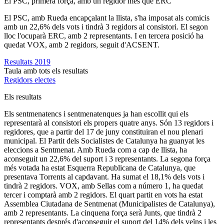
El PSC, primera força, amb un regidor més que ERC
El PSC, amb Rueda encapçalant la llista, s'ha imposat als comicis
amb un 22,6% dels vots i tindrà 3 regidors al consistori. El segon
lloc l'ocuparà ERC, amb 2 representants. I en tercera posició ha
quedat VOX, amb 2 regidors, seguit d'ACSENT.
Resultats 2019
Taula amb tots els resultats
Regidors electes
Els resultats
Els sentmenatencs i sentmenatenques ja han escollit qui els
representarà al consistori els propers quatre anys. Són 13 regidors i
regidores, que a partir del 17 de juny constituiran el nou plenari
municipal. El Partit dels Socialistes de Catalunya ha guanyat les
eleccions a Sentmenat. Amb Rueda com a cap de llista, ha
aconseguit un 22,6% del suport i 3 representants. La segona força
més votada ha estat Esquerra Republicana de Catalunya, que
presentava Torrents al capdavant. Ha sumat el 18,1% dels vots i
tindrà 2 regidors. VOX, amb Sellas com a número 1, ha quedat
tercer i comptarà amb 2 regidors. El quart partit en vots ha estat
Assemblea Ciutadana de Sentmenat (Municipalistes de Catalunya),
amb 2 representants. La cinquena força serà Junts, que tindrà 2
representants després d'aconseguir el suport del 14% dels veïns i les