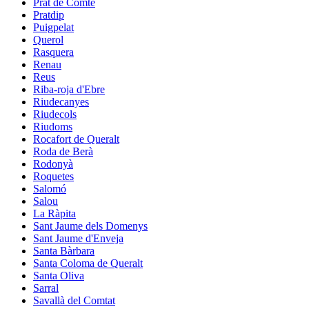
Prat de Comte
Pratdip
Puigpelat
Querol
Rasquera
Renau
Reus
Riba-roja d'Ebre
Riudecanyes
Riudecols
Riudoms
Rocafort de Queralt
Roda de Berà
Rodonyà
Roquetes
Salomó
Salou
La Ràpita
Sant Jaume dels Domenys
Sant Jaume d'Enveja
Santa Bàrbara
Santa Coloma de Queralt
Santa Oliva
Sarral
Savallà del Comtat