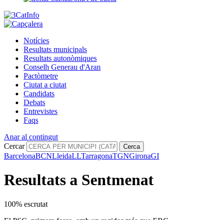
Notícies
Resultats municipals
Resultats autonòmiques
Conselh Generau d'Aran
Pactòmetre
Ciutat a ciutat
Candidats
Debats
Entrevistes
Faqs
Anar al contingut
Cercar
Cerca
Barcelona
BCN
Lleida
LL
Tarragona
TGN
Girona
GI
Resultats a Sentmenat
100% escrutat