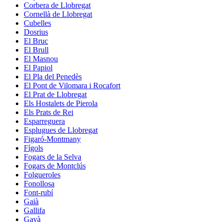
Corbera de Llobregat
Cornellà de Llobregat
Cubelles
Dosrius
El Bruc
El Brull
El Masnou
El Papiol
El Pla del Penedès
El Pont de Vilomara i Rocafort
El Prat de Llobregat
Els Hostalets de Pierola
Els Prats de Rei
Esparreguera
Esplugues de Llobregat
Figaró-Montmany
Fígols
Fogars de la Selva
Fogars de Montclús
Folgueroles
Fonollosa
Font-rubí
Gaià
Gallifa
Gavà