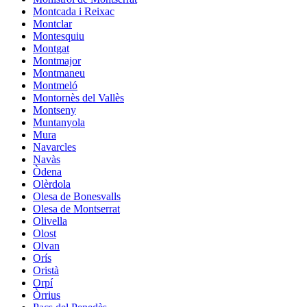
Montcada i Reixac
Montclar
Montesquiu
Montgat
Montmajor
Montmaneu
Montmeló
Montornès del Vallès
Montseny
Muntanyola
Mura
Navarcles
Navàs
Òdena
Olèrdola
Olesa de Bonesvalls
Olesa de Montserrat
Olivella
Olost
Olvan
Orís
Oristà
Orpí
Òrrius