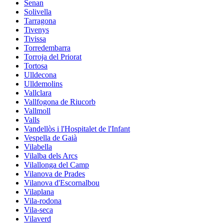
Senan
Solivella
Tarragona
Tivenys
Tivissa
Torredembarra
Torroja del Priorat
Tortosa
Ulldecona
Ulldemolins
Vallclara
Vallfogona de Riucorb
Vallmoll
Valls
Vandellòs i l'Hospitalet de l'Infant
Vespella de Gaià
Vilabella
Vilalba dels Arcs
Vilallonga del Camp
Vilanova de Prades
Vilanova d'Escornalbou
Vilaplana
Vila-rodona
Vila-seca
Vilaverd