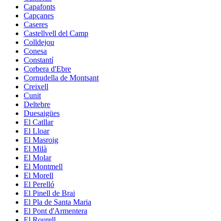
Capafonts
Capçanes
Caseres
Castellvell del Camp
Colldejou
Conesa
Constantí
Corbera d'Ebre
Cornudella de Montsant
Creixell
Cunit
Deltebre
Duesaigües
El Catllar
El Lloar
El Masroig
El Milà
El Molar
El Montmell
El Morell
El Perelló
El Pinell de Brai
El Pla de Santa Maria
El Pont d'Armentera
El Rourell