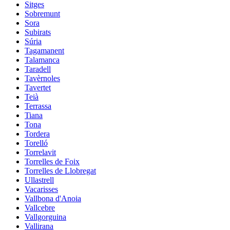
Sitges
Sobremunt
Sora
Subirats
Súria
Tagamanent
Talamanca
Taradell
Tavèrnoles
Tavertet
Teià
Terrassa
Tiana
Tona
Tordera
Torelló
Torrelavit
Torrelles de Foix
Torrelles de Llobregat
Ullastrell
Vacarisses
Vallbona d'Anoia
Vallcebre
Vallgorguina
Vallirana