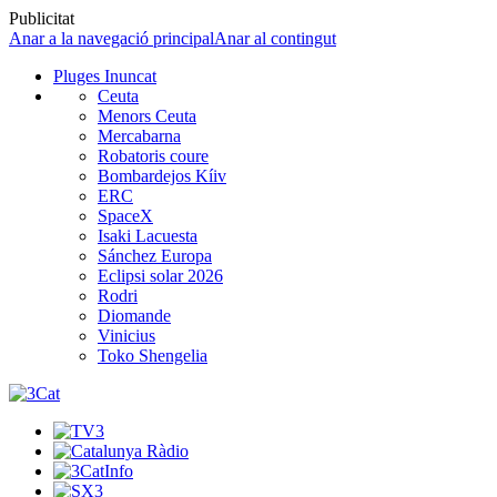
Publicitat
Anar a la navegació principal
Anar al contingut
Pluges Inuncat
Ceuta
Menors Ceuta
Mercabarna
Robatoris coure
Bombardejos Kíiv
ERC
SpaceX
Isaki Lacuesta
Sánchez Europa
Eclipsi solar 2026
Rodri
Diomande
Vinicius
Toko Shengelia