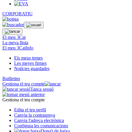
CORPORATIU
El meu 3Cat
La meva llista
El meu 3CatInfo
Els meus temes
Les meves firmes
Notícies guardades
Butlletins
Gestiona el teu compte
Tanca sessió
Gestiona el teu compte
Edita el teu perfil
Canvia la contrasenya
Canvia l'adreça electrònica
Configura les comunicacions
Dona't de baixa