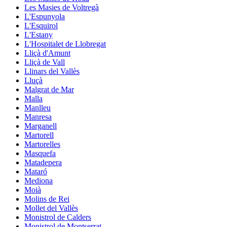
Les Masies de Voltregà
L'Espunyola
L'Esquirol
L'Estany
L'Hospitalet de Llobregat
Lliçà d'Amunt
Lliçà de Vall
Llinars del Vallès
Lluçà
Malgrat de Mar
Malla
Manlleu
Manresa
Marganell
Martorell
Martorelles
Masquefa
Matadepera
Mataró
Mediona
Moià
Molins de Rei
Mollet del Vallès
Monistrol de Calders
Monistrol de Montserrat